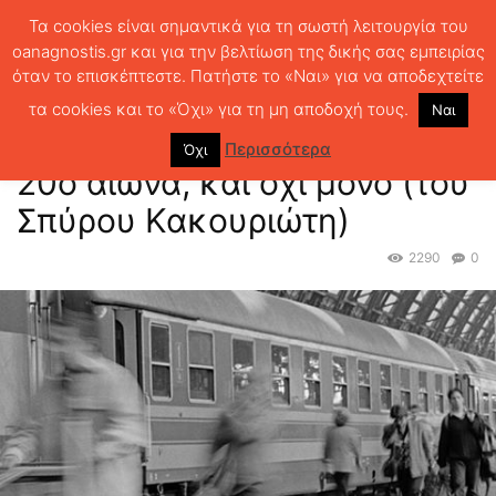
Τα cookies είναι σημαντικά για τη σωστή λειτουργία του
oanagnostis.gr και για την βελτίωση της δικής σας εμπειρίας
όταν το επισκέπτεστε. Πατήστε το «Ναι» για να αποδεχτείτε
ΑΡΧΙΚΗ
ΜΙΚΡΑ ΚΡΙΤΙΚΑ
15 μελέτες για τον ελληνικό 20ό αιώνα,
και όχι μόνο (του Σπύρου...
τα cookies και το «Όχι» για τη μη αποδοχή τους.
Ναι
15 μελέτες για τον ελληνικό
Περισσότερα
Όχι
20ό αιώνα, και όχι μόνο (του
Σπύρου Κακουριώτη)
2290
0