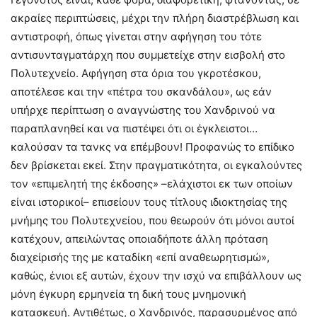
ακραίες περιπτώσεις, μέχρι την πλήρη διαστρέβλωση και
αντιστροφή, όπως γίνεται στην αφήγηση του τότε
αντισυνταγματάρχη που συμμετείχε στην εισβολή στο
Πολυτεχνείο. Αφήγηση στα όρια του γκροτέσκου,
αποτέλεσε και την «πέτρα του σκανδάλου», ως εάν
υπήρχε περίπτωση ο αναγνώστης του Χανδρινού να
παραπλανηθεί και να πιστέψει ότι οι έγκλειστοι…
καλούσαν τα τανκς να επέμβουν! Προφανώς το επίδικο
δεν βρίσκεται εκεί. Στην πραγματικότητα, οι εγκαλούντες
τον «επιμελητή της έκδοσης» –ελάχιστοι εκ των οποίων
είναι ιστορικοί– επισείουν τους τίτλους ιδιοκτησίας της
μνήμης του Πολυτεχνείου, που θεωρούν ότι μόνοι αυτοί
κατέχουν, απειλώντας οποιαδήποτε άλλη πρόταση
διαχείρισής της με καταδίκη «επί αναθεωρητισμώ»,
καθώς, ένιοι εξ αυτών, έχουν την ισχύ να επιβάλλουν ως
μόνη έγκυρη ερμηνεία τη δική τους μνημονική
κατασκευή. Αντιθέτως, ο Χανδρινός, παρασυρμένος από