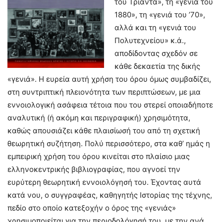
του Τριάντα», τη «γενιά του
1880», τη «γενιά του ’70»,
αλλά και τη «γενιά του
Πολυτεχνείου» κ.ά.,
αποδίδοντας σχεδόν σε
κάθε δεκαετία της δικής
«γενιά». Η ευρεία αυτή χρήση του όρου όμως συμβαδίζει,
στη συντριπτική πλειονότητα των περιπτώσεων, με μια
εννοιολογική ασάφεια τέτοια που του στερεί οποιαδήποτε
αναλυτική (ή ακόμη και περιγραφική) χρησιμότητα,
καθώς απουσιάζει κάθε πλαισίωσή του από τη σχετική
θεωρητική συζήτηση. Πολύ περισσότερο, στα καθ’ ημάς η
εμπειρική χρήση του όρου κινείται στο πλαίσιο μιας
ελληνοκεντρικής βιβλιογραφίας, που αγνοεί την
ευρύτερη θεωρητική εννοιολόγησή του. Έχοντας αυτά
κατά νου, ο συγγραφέας, καθηγητής Ιστορίας της τέχνης,
πεδίο στο οποίο κατεξοχήν ο όρος της «γενιάς»
χρησιμοποιείται για την περιοδολόγησή του, με την ανά