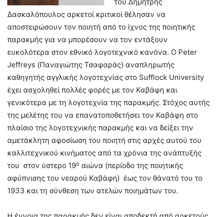
του Δημήτρης
Δασκαλόπουλος αρκετοί κριτικοί θέλησαν να
αποστειρώσουν τον ποιητή από το ίχνος της ποιητικής
παρακμής για να μπορέσουν να τον εντάξουν
ευκολότερα στον εθνικό λογοτεχνικό κανόνα. Ο Peter
Jeffreys (Παναγιώτης Τσαφαράς) αναπληρωτής
καθηγητής αγγλικής λογοτεχνίας στο Sufflock University
έχει ασχοληθεί πολλές φορές με τον Καβάφη και
γενικότερα με τη λογοτεχνία της παρακμής. Στόχος αυτής
της μελέτης του να επανατοποθετήσει τον Καβάφη στο
πλαίσιο της λογοτεχνικής παρακμής και να δείξει την
αμετάκλητη αφοσίωση του ποιητή στις αρχές αυτού του
καλλιτεχνικού κινήματος από τα χρόνια της ανάπτυξής
ο
του στον ύστερο 19
αιώνα (περίοδο της ποιητικής
αφύπνισης του νεαρού Καβάφη) έως τον θάνατό του το
1933 και τη σύνθεση των ατελών ποιημάτων του.
Η έννοια της παρακμής δεν είναι αποδεκτή από αρκετούς