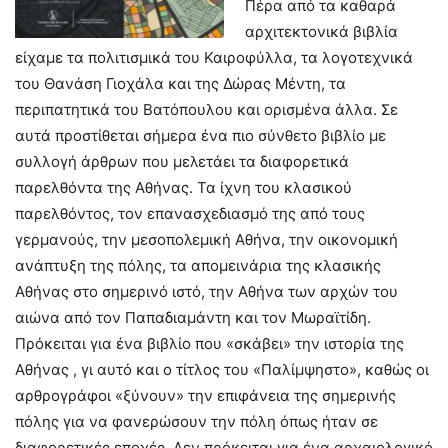
Πέρα από τα καθαρά
αρχιτεκτονικά βιβλία
είχαμε τα πολιτισμικά του Καιροφύλλα, τα λογοτεχνικά
του Θανάση Γιοχάλα και της Δώρας Μέντη, τα
περιπατητικά του Βατόπουλου και ορισμένα άλλα. Σε
αυτά προστίθεται σήμερα ένα πιο σύνθετο βιβλίο με
συλλογή άρθρων που μελετάει τα διαφορετικά
παρελθόντα της Αθήνας. Τα ίχνη του κλασικού
παρελθόντος, τον επανασχεδιασμό της από τους
γερμανούς, την μεσοπολεμική Αθήνα, την οικονομική
ανάπτυξη της πόλης, τα απομεινάρια της κλασικής
Αθήνας στο σημερινό ιστό, την Αθήνα των αρχών του
αιώνα από τον Παπαδιαμάντη και τον Μωραϊτίδη.
Πρόκειται για ένα βιβλίο που «σκάβει» την ιστορία της
Αθήνας , γι αυτό και ο τίτλος του «Παλίμψηστο», καθώς οι
αρθρογράφοι «ξύνουν» την επιφάνεια της σημερινής
πόλης για να φανερώσουν την πόλη όπως ήταν σε
διαφορετικές εποχές. Δεν πρόκειται για ένα αρχαιολογικό