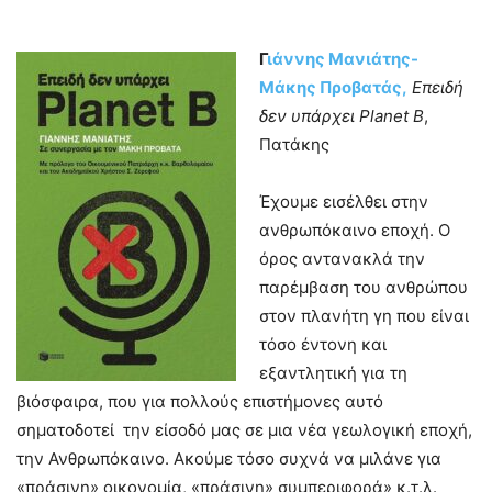
Γ
ιάννης Μανιάτης-
Μάκης Προβατάς,
Επειδή
δεν υπάρχει
Planet
B
,
Πατάκης
Έχουμε εισέλθει στην
ανθρωπόκαινο εποχή. Ο
όρος αντανακλά την
παρέμβαση του ανθρώπου
στον πλανήτη γη που είναι
τόσο έντονη και
εξαντλητική για τη
βιόσφαιρα, που για πολλούς επιστήμονες αυτό
σηματοδοτεί την είσοδό μας σε μια νέα γεωλογική εποχή,
την Ανθρωπόκαινο. Ακούμε τόσο συχνά να μιλάνε για
«πράσινη» οικονομία, «πράσινη» συμπεριφορά» κ.τ.λ.