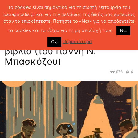
Τα cookies είναι σημαντικά για τη σωστή λειτουργία του
oanagnostis.gr και για την βελτίωση της δικής σας εμπειρίας
όταν το επισκέπτεστε. Πατήστε το «Ναι» για να αποδεχτείτε
ΑΡΧΙΚΗ
ΜΙΚΡΑ ΚΡΙΤΙΚΑ
15 και μισό «πειραγμένα» βιβλία (του
Γιάννη Ν. Μπασκόζου)
τα cookies και το «Όχι» για τη μη αποδοχή τους.
Ναι
15 και μισό «πειραγμένα»
Περισσότερα
Όχι
βιβλία (του Γιάννη Ν.
Μπασκόζου)
976
0