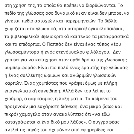
στη χρήση της, τα οποία θα πρέπει να διορθώνονται. Το
πεδίο της γλώσσας όσο δυναμικό κι αν είναι δεν μπορεί να
γίνεται πεδίο αστοχιών και παρερμηνειών. Το βιβλίο
χωρίζεται στα γλωσσικά, στα ιστορικά/ εγκυκλοπαιδικά,
τα βιβλιοφιλικά/ βιβλιοκριτικά και τέλος τα μεταφραστικά
και τα επιδόρπια. Ο Παππάς δεν είναι ένας τύπος νέου
γλωσσαμύντορα ή ενός στενόμυαλου φιλόλογου. Δεν
γράφει για να κατηχήσει στον ορθό δρόμο της γλωσσικής
συμπεριφοράς. Είναι πιο πολύ ένας εραστής της γλώσσας
ή ένας συλλέκτης ώριμων και ανώριμών γλωσσικών
καρπών. Ένας χομπίστας που γράφει όμως με πλήρη
επαγγελματική συνείδηση. Αλλά δεν του λείπει το
χιούμορ, ο σαρκασμός, η λοξή ματιά. Τα κείμενα του
προξενούν μια ευχάριστη διάθεση, ένα μικρό (ίσως και
πικρό) χαμόγελο όταν ανακαλύπτεις ότι «να εδώ
καταγράφεται κι ένα δικό μου λάθος». Ο συγγραφέας
αντλεί τις πηγές του όχι μόνον από εφημερίδες και