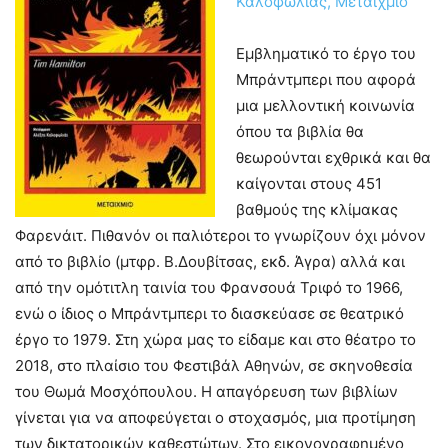
Καλοφωλιάς, Μεταίχμιο
Εμβληματικό το έργο του
Μπράντμπερι που αφορά
μια μελλοντική κοινωνία
όπου τα βιβλία θα
θεωρούνται εχθρικά και θα
καίγονται στους 451
βαθμούς της κλίμακας
Φαρενάιτ. Πιθανόν οι παλιότεροι το γνωρίζουν όχι μόνον
από το βιβλίο (μτφρ. Β.Δουβίτσας, εκδ. Άγρα) αλλά και
από την ομότιτλη ταινία του Φρανσουά Τριφό το 1966,
ενώ ο ίδιος ο Μπράντμπερι το διασκεύασε σε θεατρικό
έργο το 1979. Στη χώρα μας το είδαμε και στο θέατρο το
2018, στο πλαίσιο του Φεστιβάλ Αθηνών, σε σκηνοθεσία
του Θωμά Μοσχόπουλου. Η απαγόρευση των βιβλίων
γίνεται για να αποφεύγεται ο στοχασμός, μια προτίμηση
των δικτατορικών καθεστώτων. Στο εικονογραφημένο