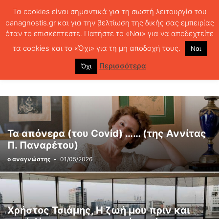
Τα cookies είναι σημαντικά για τη σωστή λειτουργία του
oanagnostis.gr και για την βελτίωση της δικής σας εμπειρίας
όταν το επισκέπτεστε. Πατήστε το «Ναι» για να αποδεχτείτε
ΑΡΧΙΚΗ
Η ΖΩΗ ΜΕ COVID-19
τα cookies και το «Όχι» για τη μη αποδοχή τους.
Ναι
Η ΖΩΗ ΜΕ COVID-19
Περισσότερα
Όχι
Τα απόνερα (του Covid) …… (της Αννίτας
Π. Παναρέτου)
ο αναγνώστης
-
01/05/2026
Χρήστος Τσιάμης, Η ζωή μου πριν και