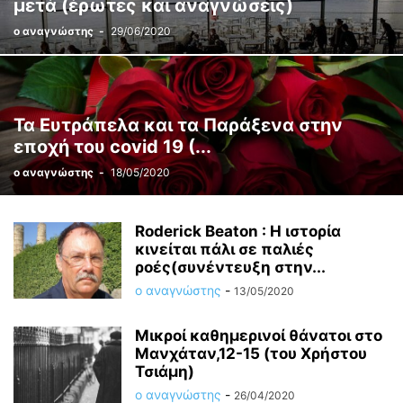
μετά (έρωτες και αναγνώσεις)
ο αναγνώστης
-
29/06/2020
Τα Ευτράπελα και τα Παράξενα στην
εποχή του covid 19 (...
ο αναγνώστης
-
18/05/2020
Roderick Beaton : H ιστορία
κινείται πάλι σε παλιές
ροές(συνέντευξη στην...
ο αναγνώστης
-
13/05/2020
Μικροί καθημερινοί θάνατοι στο
Μανχάταν,12-15 (του Χρήστου
Τσιάμη)
ο αναγνώστης
-
26/04/2020