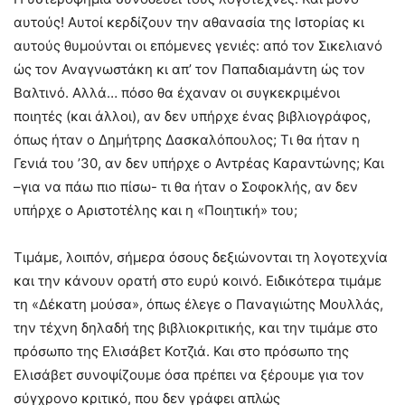
αυτούς! Αυτοί κερδίζουν την αθανασία της Ιστορίας κι
αυτούς θυμούνται οι επόμενες γενιές: από τον Σικελιανό
ώς τον Αναγνωστάκη κι απ’ τον Παπαδιαμάντη ώς τον
Βαλτινό. Αλλά… πόσο θα έχαναν οι συγκεκριμένοι
ποιητές (και άλλοι), αν δεν υπήρχε ένας βιβλιογράφος,
όπως ήταν ο Δημήτρης Δασκαλόπουλος; Τι θα ήταν η
Γενιά του ’30, αν δεν υπήρχε ο Αντρέας Καραντώνης; Και
–για να πάω πιο πίσω- τι θα ήταν ο Σοφοκλής, αν δεν
υπήρχε ο Αριστοτέλης και η «Ποιητική» του;
Τιμάμε, λοιπόν, σήμερα όσους δεξιώνονται τη λογοτεχνία
και την κάνουν ορατή στο ευρύ κοινό. Ειδικότερα τιμάμε
τη «Δέκατη μούσα», όπως έλεγε ο Παναγιώτης Μουλλάς,
την τέχνη δηλαδή της βιβλιοκριτικής, και την τιμάμε στο
πρόσωπο της Ελισάβετ Κοτζιά. Και στο πρόσωπο της
Ελισάβετ συνοψίζουμε όσα πρέπει να ξέρουμε για τον
σύγχρονο κριτικό, που δεν γράφει απλώς