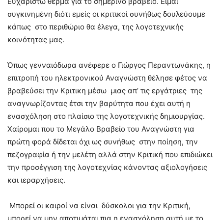
Ευχαριστώ θερμά για το σημερινό βραβείο. Είμαι
συγκινημένη διότι εμείς οι κριτικοί συνήθως δουλεύουμε
κάπως στο περιθώριο θα έλεγα, της λογοτεχνικής
κοινότητας μας.
Όπως γενναιόδωρα ανέφερε ο Γιώργος Περαντωνάκης, η
επιτροπή του ηλεκτρονικού Αναγνώστη θέλησε φέτος να
βραβεύσει την Κριτικη μέσω μιας απ’ τις εργάτριες της
αναγνωρίζοντας έτσι την βαρύτητα που έχει αυτή η
ενασχόληση στο πλαίσιο της λογοτεχνικής δημιουργίας.
Χαίρομαι που το Μεγάλο Βραβείο του Αναγνώστη για
πρώτη φορά δίδεται όχι ως συνήθως στην ποίηση, την
πεζογραφία ή την μελέτη αλλά στην Κριτική που επιδιώκει
την προσέγγιση της λογοτεχνίας κάνοντας αξιολογήσεις
και ιεραρχήσεις.
Μπορεί οι καιροί να είναι δύσκολοι για την Κριτική,
μπορεί να μην αποτιμάται πια η ενασχόληση αυτή με το