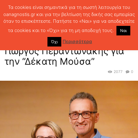
Τα cookies είναι σημαντικά για τη σωστή λειτουργία του
oanagnostis.gr και για την βελτίωση της δικής σας εμπειρίας
όταν το επισκέπτεστε. Πατήστε το «Ναι» για να αποδεχτείτε
ΑΡΧΙΚΗ
ΤΑ ΒΡΑΒΕΙΑ
ΒΡΑΒΕΙΑ 2026
Η Ελισάβετ Κοτζιά και ο
Γιώργος Περαντωνάκης για την “Δέκατη Μούσα”
τα cookies και το «Όχι» για τη μη αποδοχή τους.
Ναι
Η Ελισάβετ Κοτζιά και ο
Περισσότερα
Όχι
Γιώργος Περαντωνάκης για
την “Δέκατη Μούσα”
2077
0