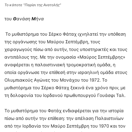
Το κάποτε "Παρίσι της Ανατολής"
του
Θ
ανάση
Μ
ήνα
Το μυθιστόρημα του Σέρκο Φάταχ ιχνηλατεί την υπόθεση
της οργάνωσης του Μαύρου Σεπτέμβρη, τους
χειραγωγούς πίσω από αυτήν, τους υποστηρικτές και τους
αντιπάλους της. Με την ονομασία «Μαύρος Σεπτέμβρης»
αναφέρεται η παλαιστινιακή τρομοκρατική ομάδα, η
οποία οργάνωσε την επίθεσή στην ισραηλινή ομάδα στους
Ολυμπιακούς Αγώνες του Μονάχου του 1972. Το
μυθιστόρημα του Σέρκο Φάταχ ξεκινά ένα χρόνο πριν, με
τη δολοφονία του Ιορδανού πρωθυπουργού Γουάσφι Ταλ.
Το μυθιστόρημα του Φατάχ ενδιαφέρεται για την ιστορία
πίσω από αυτήν την επίθεση: την απέλαση Παλαιστινίων
από την Ιορδανία τον Μαύρο Σεπτέμβρη του 1970 και τον