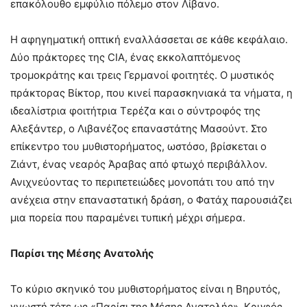
επακόλουθο εμφύλιο πόλεμο στον Λίβανο.
Η αφηγηματική οπτική εναλλάσσεται σε κάθε κεφάλαιο.
Δύο πράκτορες της CIA, ένας εκκολαπτόμενος
τρομοκράτης και τρεις Γερμανοί φοιτητές. Ο μυστικός
πράκτορας Βίκτορ, που κινεί παρασκηνιακά τα νήματα, η
ιδεαλίστρια φοιτήτρια Τερέζα και ο σύντροφός της
Αλεξάντερ, ο Λιβανέζος επαναστάτης Μασούντ. Στο
επίκεντρο του μυθιστορήματος, ωστόσο, βρίσκεται ο
Ζιάντ, ένας νεαρός Άραβας από φτωχό περιβάλλον.
Ανιχνεύοντας το περιπετειώδες μονοπάτι του από την
ανέχεια στην επαναστατική δράση, ο Φατάχ παρουσιάζει
μια πορεία που παραμένει τυπική μέχρι σήμερα.
Παρίσι της Μέσης Ανατολής
Το κύριο σκηνικό του μυθιστορήματος είναι η Βηρυτός,
γνωστή τότε ως «Παρίσι της Μέσης Ανατολής». Κρυφός