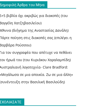
Δημοφιλή Άρθρα του Μήνα
5+5 βιβλία όχι ακριβώς για διακοπές (του
Βαγγέλη Χατζηβασιλείου)
ΜΆννα (διήγημα της Αναστασίας Δανάλη)
Πάρτε ποίηση στις διακοπές σας (επιλέγει η
Βαρβάρα Ρούσσου)
Για τον συγγραφέα που απέτυχε να πεθάνει
τον ήρωά του (του Κυριάκου Χαραλαμπίδη)
Αυστραλιανή λογοτεχνία- Clare Bradford:
«Μεγάλωσα σε μια αποικία. Ζω σε μια άλλη»
(συνέντευξη στην Βασιλική Βασιλούδη)
ΣΧΟΛΙΑΣΑΤΕ