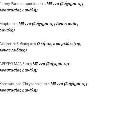
ΜΆννα (διήγημα της
Penny Panoutsopoulou
στο
Αναστασίας Δανάλη)
ΜΆννα (διήγημα της Αναστασίας
Μαρία
στο
Δανάλη)
Ο κήπος που μιλάει (της
Aikaterini λυδακη
στο
Άννας Λυδάκη)
ΜΆννα (διήγημα της
ΑΡΓΥΡΩ ΜΑΝΕ
στο
Αναστασίας Δανάλη)
ΜΆννα (διήγημα της
Konstantinos Chrysantzis
στο
Αναστασίας Δανάλη)