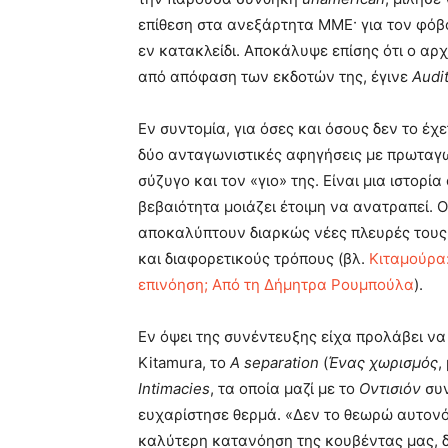
επίθεση στα ανεξάρτητα ΜΜΕ· για τον φόβ
εν κατακλείδι. Αποκάλυψε επίσης ότι ο αρχ
από απόφαση των εκδοτών της, έγινε
Audi
Εν συντομία, για όσες και όσους δεν το έχ
δύο ανταγωνιστικές αφηγήσεις με πρωταγ
σύζυγο και τον «γιο» της. Είναι μια ιστορί
βεβαιότητα μοιάζει έτοιμη να ανατραπεί. 
αποκαλύπτουν διαρκώς νέες πλευρές τους 
και διαφορετικούς τρόπους (βλ.
Κιταμούρα:
επινόηση; Από τη Δήμητρα Ρουμπούλα
).
Εν όψει της συνέντευξης είχα προλάβει να
Kitamura, το
A
separation
(
Ένας χωρισμός
,
Intimacies
, τα οποία μαζί με το
Οντισιόν
συν
ευχαρίστησε θερμά. «Δεν το θεωρώ αυτονόη
καλύτερη κατανόηση της κουβέντας μας, δυο