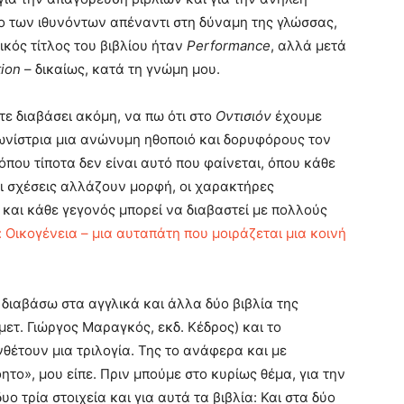
ο των ιθυνόντων απέναντι στη δύναμη της γλώσσας,
ικός τίτλος του βιβλίου ήταν
Performance
, αλλά μετά
tion
– δικαίως, κατά τη γνώμη μου.
ετε διαβάσει ακόμη, να πω ότι στο
Οντισιόν
έχουμε
ωνίστρια μια ανώνυμη ηθοποιό και δορυφόρους τον
α όπου τίποτα δεν είναι αυτό που φαίνεται, όπου κάθε
Οι σχέσεις αλλάζουν μορφή, οι χαρακτήρες
και κάθε γεγονός μπορεί να διαβαστεί με πολλούς
 Oικογένεια – μια αυταπάτη που μοιράζεται μια κοινή
 διαβάσω στα αγγλικά και άλλα δύο βιβλία της
 μετ. Γιώργος Μαραγκός, εκδ. Κέδρος) και το
θέτουν μια τριλογία. Της το ανάφερα και με
το», μου είπε. Πριν μπούμε στο κυρίως θέμα, για την
 τρία στοιχεία και για αυτά τα βιβλία: Και στα δύο