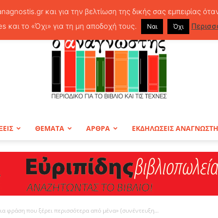
anagnostis.gr και για την βελτίωση της δικής σας εμπειρίας ότα
es και το «Όχι» για τη μη αποδοχή τους.
Περισσ
Ναι
Όχι
ΞΕΙΣ
ΘΕΜΑΤΑ
ΑΡΘΡΑ
ΕΚΔΗΛΩΣΕΙΣ ΑΝΑΓΝΩΣΤ
ΠΕΡΙΟΔΙΚΟ
μια φράση που ξέρει περισσότερα από μένα» (συνέντευξη...
Ο