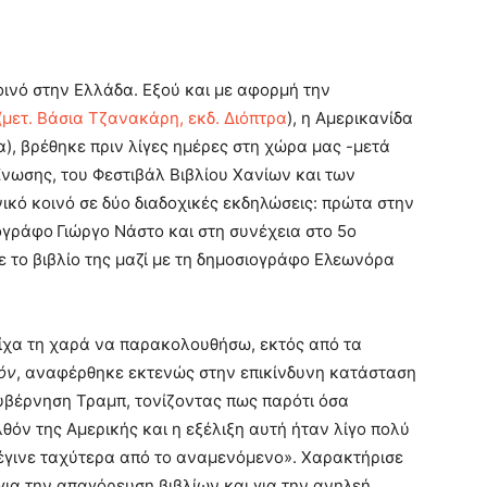
κοινό στην Ελλάδα. Εξού και με αφορμή την
(μετ. Βάσια Τζανακάρη, εκδ. Διόπτρα
), η Αμερικανίδα
), βρέθηκε πριν λίγες ημέρες στη χώρα μας -μετά
νωσης, του Φεστιβάλ Βιβλίου Χανίων και των
ικό κοινό σε δύο διαδοχικές εκδηλώσεις: πρώτα στην
ιογράφο
Γιώργο Νάστο και στη συνέχεια στο 5ο
 το βιβλίο της μαζί με τη δημοσιογράφο Ελεωνόρα
είχα τη χαρά να παρακολουθήσω, εκτός από τα
όν
, αναφέρθηκε εκτενώς στην επικίνδυνη κατάσταση
κυβέρνηση Τραμπ, τονίζοντας πως παρότι όσα
θόν της Αμερικής και η εξέλιξη αυτή ήταν λίγο πολύ
έγινε ταχύτερα από το αναμενόμενο». Χαρακτήρισε
 για την απαγόρευση βιβλίων και για την ανηλεή