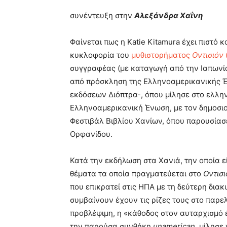
συνέντευξη στην
Αλεξάνδρα Χαΐνη
Φαίνεται πως η Katie Kitamura έχει πιστό 
κυκλοφορία του
μυθιστορήματος
Οντισιόν
συγγραφέας (με καταγωγή από την Ιαπωνία
από πρόσκληση της Ελληνοαμερικανικής Έ
εκδόσεων Διόπτρα-, όπου μίλησε στο ελλην
Ελληνοαμερικανική Ένωση, με τον δημοσ
Φεστιβάλ Βιβλίου Χανίων, όπου παρουσίασε
Ορφανίδου.
Κατά την εκδήλωση στα Χανιά, την οποία 
θέματα τα οποία πραγματεύεται στο
Οντισι
που επικρατεί στις ΗΠΑ με τη δεύτερη δια
συμβαίνουν έχουν τις ρίζες τους στο παρελ
προβλέψιμη, η «κάθοδος στον αυταρχισμό 
την παρούσα συνθήκη
unamerican
, μίλησε