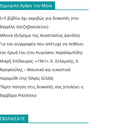
Δημοφιλή Άρθρα του Μήνα
5+5 βιβλία όχι ακριβώς για διακοπές (του
Βαγγέλη Χατζηβασιλείου)
ΜΆννα (διήγημα της Αναστασίας Δανάλη)
Για τον συγγραφέα που απέτυχε να πεθάνει
τον ήρωά του (του Κυριάκου Χαραλαμπίδη)
Μικρή Επίδαυρος: «1961», Κ. Σελαμσής, Χ.
Φραγκούλης – Μουσικό και εικαστικό
παραμύθι (της Όλγας Σελλά)
Πάρτε ποίηση στις διακοπές σας (επιλέγει η
Βαρβάρα Ρούσσου)
ΣΧΟΛΙΑΣΑΤΕ