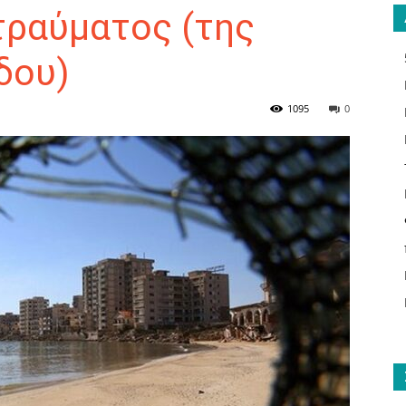
τραύματος (της
δου)
ΑΝΑΓΝΩΣΤΗΣ
1095
0
ΓΙΑ
ΤΟ