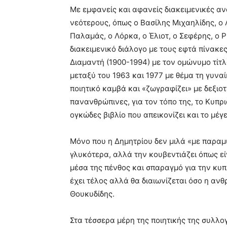
Με εμφανείς και αφανείς διακειμενικές α
νεότερους, όπως ο Βασίλης Μιχαηλίδης, ο
Παλαμάς, ο Λόρκα, ο Έλιοτ, ο Σεφέρης, ο Ρ
διακειμενικό διάλογο με τους εφτά πίνακ
Διαμαντή (1900-1994) με τον ομώνυμο τίτ
μεταξύ του 1963 και 1977 με θέμα τη γυναίκ
ποιητικό καμβά και «ζωγραφίζει» με δεξιοτ
πανανθρώπινες, για τον τόπο της, το Κυπρια
ογκώδες βιβλίο που απεικονίζει και το μέγ
Μόνο που η Δημητρίου δεν μιλά «με παραμύ
γλυκότερα, αλλά την κουβεντιάζει όπως εί
μέσα της πένθος και σπαραγμό για την κυπ
έχει τέλος αλλά θα διαιωνίζεται όσο η αν
Θουκυδίδης.
Στα τέσσερα μέρη της ποιητικής της συλλογ