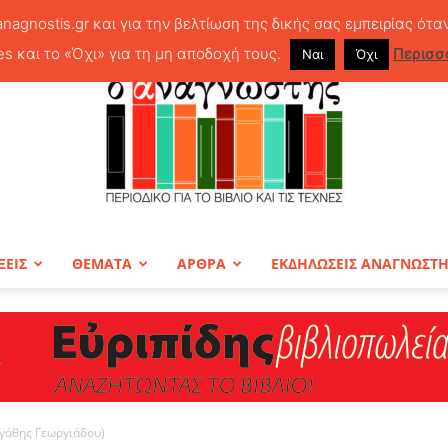
anagnostis.gr και για την βελτίωση της δικής σας εμπειρίας ότα
es και το «Όχι» για τη μη αποδοχή τους.
Περισσ
Ναι
Όχι
ΞΕΙΣ
ΘΕΜΑΤΑ
ΑΡΘΡΑ
ΕΚΔΗΛΩΣΕΙΣ ΑΝΑΓΝΩΣΤ
ΠΕΡΙΟΔΙΚΟ
Αγάθης Γεωργιάδου)
Ο