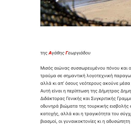
της
Α
γάθης
Γ
εωργιάδου
Μισός αιώνας συσσωρευμένου πόνου και ορ
τραύμα σε σημαντική λογοτεχνική παραγω
αλλά κι απ’ όσους νεότερους ακούνε μέσα
Αυτή είναι η περίπτωση της Δήμητρας Δημη
Διδάκτορας Γενικής και Συγκριτικής Γραμ
οδυνηρά βιώματα της τουρκικής εισβολής 
κατοχής, αλλά και η τραγικότητα του σύγχρ
βιασμοί, οι γυναικοκτονίες κι η αδυσώπητη