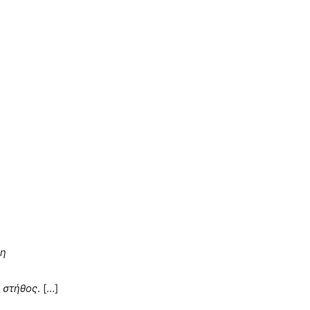
ρη
ο στήθος
. […]