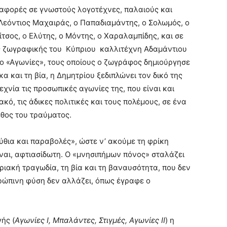
ναφορές σε γνωστούς λογοτέχνες, παλαιούς και
 Λεόντιος Μαχαιράς, ο Παπαδιαμάντης, ο Σολωμός, ο
ίτσος, ο Ελύτης, ο Μόντης, ο Χαραλαμπίδης, και σε
ες ζωγραφικής του Κύπριου καλλιτέχνη Αδαμάντιου
λο «Αγωνίες», τους οποίους ο ζωγράφος δημιούργησε
α και τη βία, η Δημητρίου ξεδιπλώνει τον δικό της
εχνία τις προσωπικές αγωνίες της, που είναι και
κό, τις άδικες πολιτικές και τους πολέμους, σε ένα
εθος του τραύματος.
θια και παραβολές», ώστε ν’ ακούμε τη φρίκη
ναι, αφτιασίδωτη. Ο «μνησιπήμων πόνος» σταλάζει
ριακή τραγωδία, τη βία και τη βαναυσότητα, που δεν
θρώπινη φύση δεν αλλάζει, όπως έγραφε ο
ής (
Αγωνίες Ι, Μπαλάντες, Στιγμές, Αγωνίες ΙΙ
) η