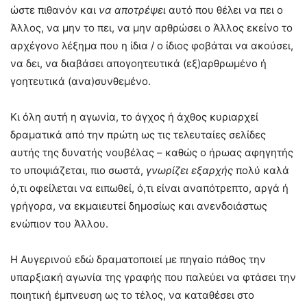
ώστε πιθανόν και
να αποτρέψει
αυτό που θέλει να πει ο
Άλλος, να μην το πει, να μην αρθρώσει ο Άλλος εκείνο το
αρχέγονο λέξημα που η ίδια / ο ίδιος φοβάται να ακούσει,
να δει, να διαβάσει απογοητευτικά (εξ)αρθρωμένο ή
γοητευτικά (ανα)συνθεμένο.
Κι όλη αυτή η αγωνία, το άγχος ή άχθος κυριαρχεί
δραματικά από την πρώτη ως τις τελευταίες σελίδες
αυτής της δυνατής νουβέλας – καθώς ο ήρωας αφηγητής
το υποψιάζεται, πιο σωστά,
γνωρίζει εξαρχής
πολύ καλά
ό,τι οφείλεται να ειπωθεί, ό,τι είναι αναπότρεπτο, αργά ή
γρήγορα, να εκμαιευτεί δημοσίως και ανενδοιάστως
ενώπιον του Άλλου.
Η Αυγερινού εδώ δραματοποιεί με πηγαίο πάθος την
υπαρξιακή αγωνία της γραφής που παλεύει να φτάσει την
ποιητική έμπνευση ως το τέλος, να καταθέσει στο