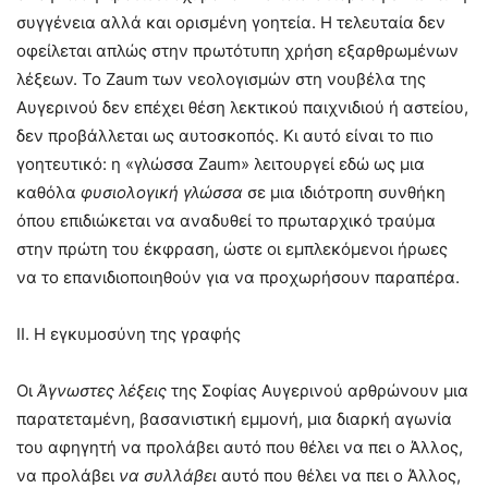
συγγένεια αλλά και ορισμένη γοητεία. Η τελευταία δεν
οφείλεται απλώς στην πρωτότυπη χρήση εξαρθρωμένων
λέξεων. Το Ζaum των νεολογισμών στη νουβέλα της
Αυγερινού δεν επέχει θέση λεκτικού παιχνιδιού ή αστείου,
δεν προβάλλεται ως αυτοσκοπός. Κι αυτό είναι το πιο
γοητευτικό: η «γλώσσα Zaum» λειτουργεί εδώ ως μια
καθόλα
φυσιολογική γλώσσα
σε μια ιδιότροπη συνθήκη
όπου επιδιώκεται να αναδυθεί το πρωταρχικό τραύμα
στην πρώτη του έκφραση, ώστε οι εμπλεκόμενοι ήρωες
να το επανιδιοποιηθούν για να προχωρήσουν παραπέρα.
ΙΙ. Η εγκυμοσύνη της γραφής
Οι
Άγνωστες λέξεις
της Σοφίας Αυγερινού αρθρώνουν μια
παρατεταμένη, βασανιστική εμμονή, μια διαρκή αγωνία
του αφηγητή να προλάβει αυτό που θέλει να πει ο Άλλος,
να προλάβει
να συλλάβει
αυτό που θέλει να πει ο Άλλος,