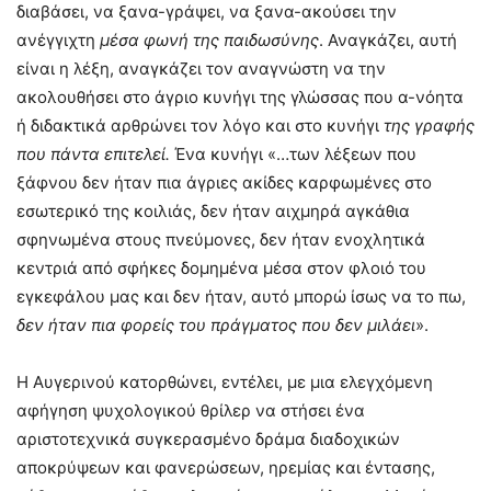
διαβάσει, να ξανα-γράψει, να ξανα-ακούσει την
ανέγγιχτη
μέσα φωνή της παιδωσύνης
. Αναγκάζει, αυτή
είναι η λέξη, αναγκάζει τον αναγνώστη να την
ακολουθήσει στο άγριο κυνήγι της γλώσσας που α-νόητα
ή διδακτικά αρθρώνει τον λόγο και στο κυνήγι
της γραφής
που πάντα επιτελεί.
Ένα κυνήγι «…των λέξεων που
ξάφνου δεν ήταν πια άγριες ακίδες καρφωμένες στο
εσωτερικό της κοιλιάς, δεν ήταν αιχμηρά αγκάθια
σφηνωμένα στους πνεύμονες, δεν ήταν ενοχλητικά
κεντριά από σφήκες δομημένα μέσα στον φλοιό του
εγκεφάλου μας και δεν ήταν, αυτό μπορώ ίσως να το πω,
δεν ήταν πια φορείς του πράγματος που δεν μιλάει
».
H Aυγερινού κατορθώνει, εντέλει, με μια ελεγχόμενη
αφήγηση ψυχολογικού θρίλερ να στήσει ένα
αριστοτεχνικά συγκερασμένο δράμα διαδοχικών
αποκρύψεων και φανερώσεων, ηρεμίας και έντασης,