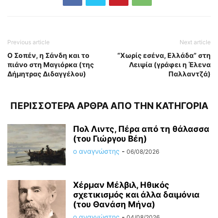
Previous article
Next article
Ο Σοπέν, η Σάνδη και το
“Χωρίς εσένα, Ελλάδα” στη
πιάνο στη Μαγιόρκα (της
Λειψία (γράφει η Έλενα
Δήμητρας Διδαγγέλου)
Παλλαντζά)
ΠΕΡΙΣΣΟΤΕΡΑ ΑΡΘΡΑ ΑΠΟ ΤΗΝ ΚΑΤΗΓΟΡΙΑ
Πολ Λιντς, Πέρα από τη θάλασσα
(του Γιώργου Βέη)
ο αναγνώστης
-
06/08/2026
Χέρμαν Μέλβιλ, Ηθικός
σχετικισμός και άλλα δαιμόνια
(του Θανάση Μήνα)
ο αναγνώστης
-
04/08/2026