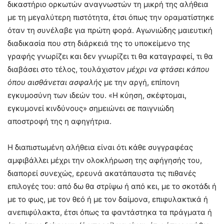
δικαστήριο ορκωτών αναγνωστών τη μικρή της αλήθεια
με τη μεγαλύτερη πιστότητα, έτσι όπως την οραματίστηκε
όταν τη συνέλαβε για πρώτη φορά. Αγωνιώδης μαιευτική
διαδικασία που στη διάρκειά της το υποκείμενο της
γραφής γνωρίζει και δεν γνωρίζει τι θα καταγραφεί, τι θα
διαβάσει στο τέλος, τουλάχιστον
μέχρι να φτάσει κάπου
όπου αισθάνεται ασφαλής
με την αργή, επίπονη
εγκυμοσύνη των ιδεών του. «Η κύηση, σκέφτομαι,
εγκυμονεί κινδύνους» σημειώνει σε παιγνιώδη
αποστροφή της η αφηγήτρια.
Η διαπιστωμένη αλήθεια είναι ότι κάθε συγγραφέας
αμφιβάλλει μέχρι την ολοκλήρωση της αφήγησής του,
διαπορεί συνεχώς, ερευνά ακατάπαυστα τις πιθανές
επιλογές του: από δω θα στρίψω ή από κει, με το σκοτάδι ή
με το φως, με τον θεό ή με τον δαίμονα, επιφυλακτικά ή
ανεπιφύλακτα, έτσι όπως τα φαντάστηκα τα πράγματα ή