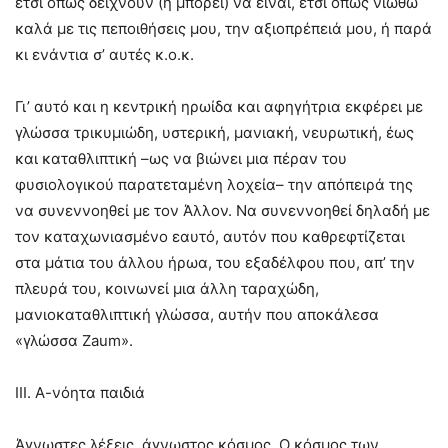
έτσι όπως δείχνουν (ή μπορεί) να είναι, έτσι όπως νιώθω
καλά με τις πεποιθήσεις μου, την αξιοπρέπειά μου, ή παρά
κι ενάντια σ’ αυτές κ.ο.κ.
Γι’ αυτό και η κεντρική ηρωίδα και αφηγήτρια εκφέρει με
γλώσσα τρικυμιώδη, υστερική, μανιακή, νευρωτική, έως
και καταθλιπτική –ως να βιώνει μια πέραν του
φυσιολογικού παρατεταμένη λοχεία– την απόπειρά της
να συνεννοηθεί με τον Άλλον. Να συνεννοηθεί δηλαδή με
τον καταχωνιασμένο εαυτό, αυτόν που καθρεφτίζεται
στα μάτια του άλλου ήρωα, του εξαδέλφου που, απ’ την
πλευρά του, κοινωνεί μια άλλη ταραχώδη,
μανιοκαταθλιπτική γλώσσα, αυτήν που αποκάλεσα
«γλώσσα Zaum».
ΙΙΙ. Α-νόητα παιδιά
Άγνωστες λέξεις, άγνωστος κόσμος. Ο κόσμος των