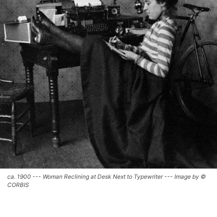
ca. 1900 --- Woman Reclining at Desk Next to Typewriter --- Image by ©
CORBIS