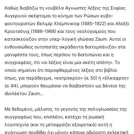
Καθώς διαβάζω τη νουβέλα
Άγνωστες λέξεις
της Σοφίας
Αυγερινού σκέφτομαι το κίνημα των Ρώσων κυβο-
φουτουριστών Βελιμίρ Χλέμπνικοφ (1885-1922) και Αλεξέι
Κρουτσόνιχ (1886-1968) και τους νεολογισμούς που
κατασκεύαζαν στην υπερ-λογική γλώσσα Zaum. Αυτοί οι
ενθουσιώδεις ουτοπιστές ακράδαντα διατυμπάνιζαν στα
μανιφέστα τους, όπως περίπου το διατυπώνει και η
συγγραφέας, ότι «οι λέξεις είναι μια σκέτη απάτη». Το
οποίο σημαίνει ότι παραφθαρμένες λέξεις στο βιβλίο
όπως, για παράδειγμα, «κατρακρύο» (σ. 50) ή «έλκαφρος»
(σ. 84), μπορούν θαυμάσια να διαβαστούν ως δάνεια της
ιδιολέκτου Zaum…
Με δεδομένο, μάλιστα, το γεγονός της πολυγλωσσίας της
συγγραφέως που, επιπλέον, κατέχει τη ρωσική
λογοτεχνία (και τη μεταφράζει εξαιρετικά) αυτή η
ανάγνωση προδίδει όχι μόνον κάποια αδιόρατη εκλεκτική