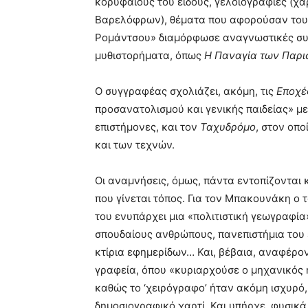
κορυφαίους του είδους, γελοιογραφίες (χα
Βαρελόφρων), θέματα που αφορούσαν τους 
Ρομάντσου» διαμόρφωσε αναγνωστικές συ
μυθιστορήματα, όπως
Η Παναγία των Παρι
Ο συγγραφέας σχολιάζει, ακόμη, τις
Εποχέ
προσανατολισμού και γενικής παιδείας» μ
επιστήμονες, και τον
Ταχυδρόμο
, στον οπ
και των τεχνών.
Οι αναμνήσεις, όμως, πάντα εντοπίζονται
που γίνεται τόπος. Για τον Μπακουνάκη ο 
του ενυπάρχει μια «πολιτιστική γεωγραφί
σπουδαίους ανθρώπους, πανεπιστήμια του 
κτίρια εφημερίδων… Και, βέβαια, αναφέροντ
γραφεία, όπου «κυριαρχούσε ο μηχανικός 
καθώς το ‘χειρόγραφο’ ήταν ακόμη ισχυρό,
δημοσιογραφικό χαρτί. Και υπήρχε, φυσικά