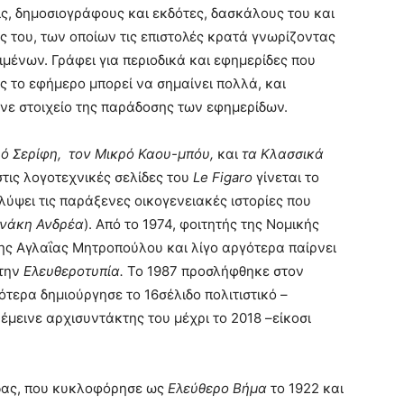
, δημοσιογράφους και εκδότες, δασκάλους του και
 του, των οποίων τις επιστολές κρατά γνωρίζοντας
ειμένων. Γράφει για περιοδικά και εφημερίδες που
ς το εφήμερο μπορεί να σημαίνει πολλά, και
γινε στοιχείο της παράδοσης των εφημερίδων.
ρό Σερίφη, τον Μικρό Καου-μπόυ,
και
τα Κλασσικά
τις λογοτεχνικές σελίδες του
Le
Figaro
γίνεται το
ύψει τις παράξενες οικογενειακές ιστορίες που
νάκη Ανδρέα
). Από το 1974, φοιτητής της Νομικής
της Αγλαΐας Μητροπούλου και λίγο αργότερα παίρνει
στην
Ελευθεροτυπία.
Το 1987 προσλήφθηκε στον
τερα δημιούργησε το 16σέλιδο πολιτιστικό –
έμεινε αρχισυντάκτης του μέχρι το 2018 –είκοσι
ίδας, που κυκλοφόρησε ως
Ελεύθερο Βήμα
το 1922 και