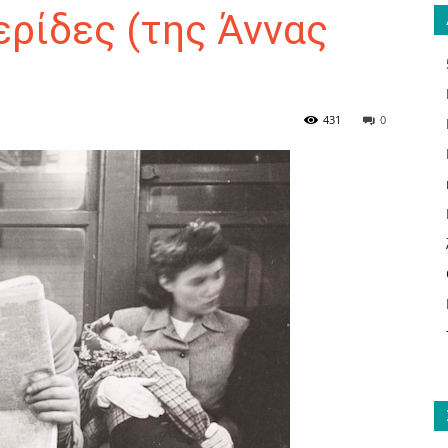
ερίδες (της Άννας
ΑΝΑΓΝΩΣΤΗΣ
431
0
ΓΙΑ
ΤΟ