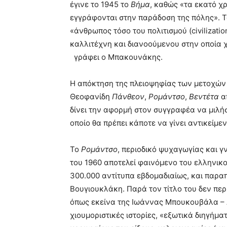
έγινε το 1945 το
Βήμα
, καθώς «τα εκατό χ
εγγράφονται στην παράδοση της πόλης». Τ
«άνθρωπος τόσο του πολιτισμού (civilizatio
καλλιτέχνη και διανοούμενου στην οποία χ
γράφει ο Μπακουνάκης.
Η απόκτηση της πλειοψηφίας των μετοχών 
Θεοφανίδη
Πάνθεον
,
Ρομάντσο
,
Βεντέτα
α
δίνει την αφορμή στον συγγραφέα να μιλήσε
οποίο θα πρέπει κάποτε να γίνει αντικείμε
Το
Ρομάντσο
, περιοδικό ψυχαγωγίας και γ
του 1960 αποτελεί φαινόμενο του ελληνικ
300.000 αντίτυπα εβδομαδιαίως, και παρα
Βουγιουκλάκη. Παρά τον τίτλο του δεν περ
όπως εκείνα της Ιωάννας Μπουκουβάλα – 
χιουμοριστικές ιστορίες, «εξωτικά διηγή