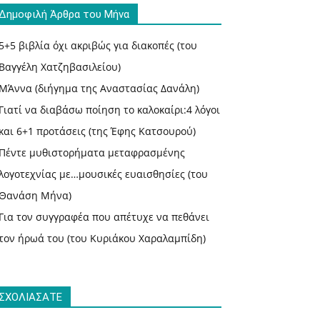
Δημοφιλή Άρθρα του Μήνα
5+5 βιβλία όχι ακριβώς για διακοπές (του
Βαγγέλη Χατζηβασιλείου)
ΜΆννα (διήγημα της Αναστασίας Δανάλη)
Γιατί να διαβάσω ποίηση το καλοκαίρι:4 λόγοι
και 6+1 προτάσεις (της Έφης Κατσουρού)
Πέντε μυθιστορήματα μεταφρασμένης
λογοτεχνίας με…μουσικές ευαισθησίες (του
Θανάση Μήνα)
Για τον συγγραφέα που απέτυχε να πεθάνει
τον ήρωά του (του Κυριάκου Χαραλαμπίδη)
ΣΧΟΛΙΑΣΑΤΕ