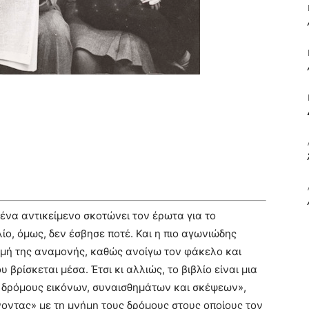
ΒΙΒΛΙΟ
ΚΑΙ
ένα αντικείμενο σκοτώνει τον έρωτα για το
ΤΙΣ
λίο, όμως, δεν έσβησε ποτέ. Και η πιο αγωνιώδης
ιγμή της αναμονής, καθώς ανοίγω τον φάκελο και
βρίσκεται μέσα. Έτσι κι αλλιώς, το βιβλίο είναι μια
υς δρόμους εικόνων, συναισθημάτων και σκέψεων»,
οντας» με τη μνήμη τους δρόμους στους οποίους τον
ΤΕΧΝΕΣ