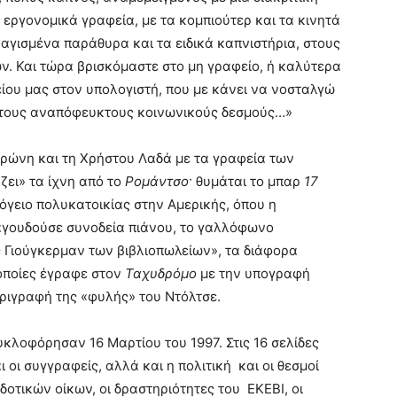
 εργονομικά γραφεία, με τα κομπιούτερ και τα κινητά
αγισμένα παράθυρα και τα ειδικά καπνιστήρια, στους
. Και τώρα βρισκόμαστε στο μη γραφείο, ή καλύτερα
ίου μας στον υπολογιστή, που με κάνει να νοσταλγώ
ι τους αναπόφευκτους κοινωνικούς δεσμούς…»
ώνη και τη Χρήστου Λαδά με τα γραφεία των
ζει» τα ίχνη από το
Ρομάντσο
· θυμάται το μπαρ
17
όγειο πολυκατοικίας στην Αμερικής, όπου η
αγουδούσε συνοδεία πιάνου, το γαλλόφωνο
 Γιούγκερμαν των βιβλιοπωλείων», τα διάφορα
ς οποίες έγραφε στον
Ταχυδρόμο
με την υπογραφή
εριγραφή της «φυλής» του Ντόλτσε.
υκλοφόρησαν 16 Μαρτίου του 1997. Στις 16 σελίδες
 οι συγγραφείς, αλλά και η πολιτική και οι θεσμοί
κδοτικών οίκων, οι δραστηριότητες του ΕΚΕΒΙ, οι