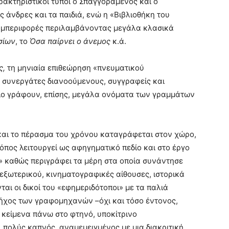
ρακτηριστικοί τύποι ο Σπαγγοραμένος και ο
άνδρες και τα παιδιά, ενώ η «Βιβλιοθήκη του
μπεριφορές περιλαμβάνοντας μεγάλα κλασικά
σίων
, το
Όσα παίρνει ο άνεμος
κ.ά.
ς,
τη μηνιαία επιθεώρηση «πνευματικού
ε συνεργάτες διανοούμενους, συγγραφείς και
οίο γράφουν, επίσης, μεγάλα ονόματα των γραμμάτων
 και το πέρασμα του χρόνου καταγράφεται στον χώρο,
τόπος λειτουργεί ως αφηγηματικό πεδίο και στο έργο
α» καθώς περιγράφει τα μέρη στα οποία συνάντησε
εξωτερικού, κινηματογραφικές αίθουσες, ιστορικά
αι οι δικοί του «εφημεριδότοποι» με τα παλιά
ήχος των γραφομηχανών –όχι και τόσο έντονος,
 κείμενα πάνω στο φτηνό, υποκίτρινο
, πολύς καπνός, αναμεμειγμένος με μια διακριτική