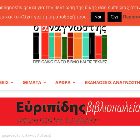
anagnostis.gr και για την βελτίωση της δικής σας εμπειρίας ότα
es και το «Όχι» για τη μη αποδοχή τους.
Περισσ
Ναι
Όχι
ΞΕΙΣ
ΘΕΜΑΤΑ
ΑΡΘΡΑ
ΕΚΔΗΛΩΣΕΙΣ ΑΝΑΓΝΩΣΤ
ΠΕΡΙΟΔΙΚΟ
φημερίδες (της Άννας Λυδάκη)
Ο