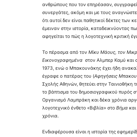
ανθρώπους που τον επηρέασαν, συγγραφείς
συνεργάτες, ακόμη και με τους αναγνώστες
ότι αυτοί δεν είναι παθητικοί δέκτες των κ
έμειναν στην ιστορία, καταδεικνύοντας πω
αφηγείται το πώς η λογοτεχνική κριτική έ
Το πέρασμα από τον
Μίκυ Μάους, τον Μικ
Εικονογραφημένα
στον Αλμπερ Καμύ και σ
1973, ενώ ο Μπακουνάκης έχει ήδη ανακαλ
έγραφε ο πατέρας του (
Αφηγήσεις Μπακου
Σχολής Αθηνών, θητεύει στην Ταινιοθήκη 
το βάπτισμα του δημοσιογραφικού πυρός 
Οργανισμό Λαμπράκη και δέκα χρόνια αργό
λογοτεχνικό ένθετο «Βιβλία» στο
Βήμα
και 
χρόνια.
Ενδιαφέρουσα είναι η ιστορία της εφημερ