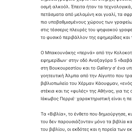
οσμή αλκοόλ. Έπειτα ήταν τα τεχνολογικά,
πετάσματα από μελαμίνη και γυαλί, τα σφρ
πιο υποβαθμισμένους χώρους των γραφείων
στις τέσσερις πλευρές του ψηφιακού γραφε
το φυσικό περιβάλλον της εφημερίδας κα
Ο Μπακουνάκης «περνά» από την Κολοκοτρ
εφημερίδων· στην οδό Αναξαγόρα 5 «διαβά
στη Βουκουρεστίου και το
Gallery
σ’ ένα υπ
γοητευτική Άλμπα από την Αίγυπτο που τρ
βιβλιοπωλείο του Χέρμαν Κάουφμαν, «ενός
στέκια και τις «φυλές» της Αθήνας, για τι
Ιάκωβος Περριέ· χαρακτηριστική είναι η π
Τα «Βιβλία», το ένθετο που δημιούργησε, κ
του δεν παρουσιάζονταν μόνο τα βιβλία και
του βιβλίου, οι εκδότες και η πορεία των ε