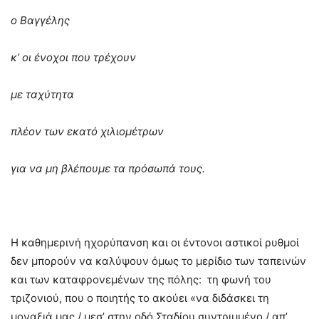
ο Βαγγέλης
κ’ οι ένοχοι που τρέχουν
με ταχύτητα
πλέον των εκατό χιλιομέτρων
για να μη βλέπουμε τα πρόσωπά τους.
Η καθημερινή ηχορύπανση και οι έντονοι αστικοί ρυθμοί
δεν μπορούν να καλύψουν όμως το μερίδιο των ταπεινών
και των καταφρονεμένων της πόλης: τη φωνή του
τριζονιού, που ο ποιητής το ακούει «να διδάσκει τη
μοναξιά μας / μεσ’ στην οδό Σταδίου συντριμμένο / απ’