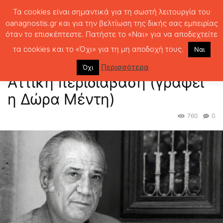
Τα cookies είναι σημαντικά για τη σωστή λειτουργία του
oanagnostis.gr και για την βελτίωση της δικής σας εμπειρίας
όταν το επισκέπτεστε. Πατήστε το «Ναι» για να αποδεχτείτε
ΑΡΧΙΚΗ
ΘΕΜΑΤΑ
ΛΟΓΟΤΕΧΝΙΑ
100 χρόνια Νίκος Καρούζος:
Αττική περιδιάβαση (γράφει η Δώρα Μέντη)
τα cookies και το «Όχι» για τη μη αποδοχή τους.
Ναι
100 χρόνια Νίκος Καρούζος:
Περισσότερα
Όχι
Αττική περιδιάβαση (γράφει
η Δώρα Μέντη)
760
0