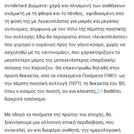
αντιθετικά βιώματα: χαρά και πλησμονή των αισθήσεων
ανάμικτη με τη φθορά και το πένθος, εφοδιασμένη από
τη φύση της με
Λευκοπλάστες για μικρές και μεγάλες
αντινομίες
, σύμφωνα με τον τίτλο της πέμπτης ποιητικής
του συλλογής. Εδώ θα περιοριστώ στους «λευκοπλάστες»
που χορηγεί ο ουράνιος προς τον γήινο κόσμο, χωρίς να
ασχοληθώ με τις «αντινομίες», που χαρακτηρίζουν το
μεγαλύτερο μέρος της μεταγενέστερης υπαρξιακής
ποίησης του Καρούζου. Θα επικεντρωθώ δηλαδή στην
πρώτη δεκαετία, από τα επιλεγμένα
Ποιήματα
(1961) ως
την πέμπτη ποιητική συλλογή (1971), τη δεκαετία του ’60,
όταν ο κόσμος του ποιητή, αν και κλειστός,
[2]
διαθέτει
διακριτά τοπόσημα.
Με οδηγό τα ποιήματα της πρώτης του εποχής, θα
ξεκινήσουμε μια αλλοτινή αττική περιδιάβαση, που
ανακαλεί, αν και διαφέρει αισθητά, την ημερολογιακή