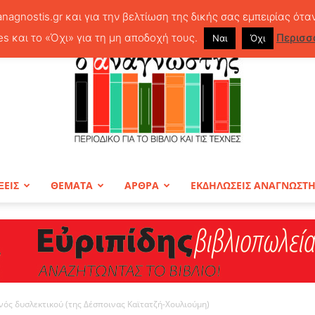
anagnostis.gr και για την βελτίωση της δικής σας εμπειρίας ότα
es και το «Όχι» για τη μη αποδοχή τους.
Περισσ
Ναι
Όχι
ΞΕΙΣ
ΘΕΜΑΤΑ
ΑΡΘΡΑ
ΕΚΔΗΛΩΣΕΙΣ ΑΝΑΓΝΩΣΤ
ΠΕΡΙΟΔΙΚΟ
νός δυσλεκτικού (της Δέσποινας Καϊτατζή-Χουλιούμη)
Ο