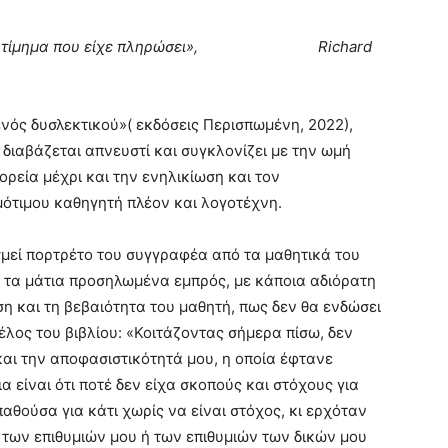
 για το τίμημα που είχε πληρώσει», Richard
ενός δυσλεκτικού»( εκδόσεις Περισπωμένη, 2022),
διαβάζεται απνευστί και συγκλονίζει με την ωμή
ορεία μέχρι και την ενηλικίωση και τον
μότιμου καθηγητή πλέον και λογοτέχνη.
μεί πορτρέτο του συγγραφέα από τα μαθητικά του
ι τα μάτια προσηλωμένα εμπρός, με κάποια αδιόρατη
η και τη βεβαιότητα του μαθητή, πως δεν θα ενδώσει
τέλος του βιβλίου: «Κοιτάζοντας σήμερα πίσω, δεν
αι την αποφασιστικότητά μου, η οποία έφτανε
α είναι ότι ποτέ δεν είχα σκοπούς και στόχους για
παθούσα για κάτι χωρίς να είναι στόχος, κι ερχόταν
 των επιθυμιών μου ή των επιθυμιών των δικών μου