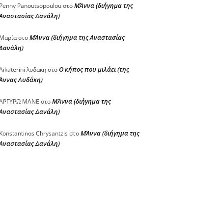
ΜΆννα (διήγημα της
Penny Panoutsopoulou
στο
Αναστασίας Δανάλη)
ΜΆννα (διήγημα της Αναστασίας
Μαρία
στο
Δανάλη)
Ο κήπος που μιλάει (της
Aikaterini λυδακη
στο
Άννας Λυδάκη)
ΜΆννα (διήγημα της
ΑΡΓΥΡΩ ΜΑΝΕ
στο
Αναστασίας Δανάλη)
ΜΆννα (διήγημα της
Konstantinos Chrysantzis
στο
Αναστασίας Δανάλη)