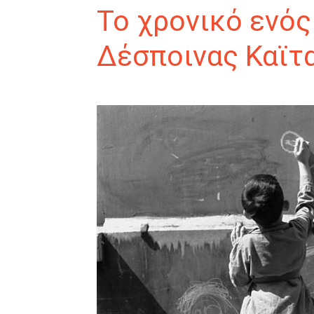
Το χρονικό ενός
Δέσποινας Καϊτ