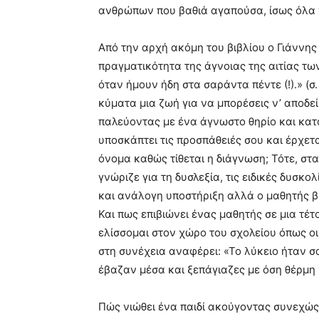
ανθρώπων που βαθιά αγαπούσα, ίσως όλα ν
Από την αρχή ακόμη του βιβλίου ο Γιάννη
πραγματικότητα της άγνοιας της αιτίας τω
όταν ήμουν ήδη στα σαράντα πέντε (!).» (σ
κύματα μια ζωή για να μπορέσεις ν’ αποδεί
παλεύοντας με ένα άγνωστο θηρίο και κατ
υποσκάπτει τις προσπάθειές σου και έρχετ
όνομα καθώς τίθεται η διάγνωση; Τότε, στ
γνώριζε για τη δυσλεξία, τις ειδικές δυσκ
και ανάλογη υποστήριξη αλλά ο μαθητής βί
Και πως επιβιώνει ένας μαθητής σε μια τέτ
ελίσσομαι στον χώρο του σχολείου όπως οι 
στη συνέχεια αναφέρει: «Το λύκειο ήταν 
έβαζαν μέσα και ξεπάγιαζες με όση θέρμη γ
Πώς νιώθει ένα παιδί ακούγοντας συνεχώς 