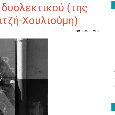
 δυσλεκτικού (της
ατζή-Χουλιούμη)
ΑΝΑΓΝΩΣΤΗΣ
1185
0
ΓΙΑ
ΤΟ