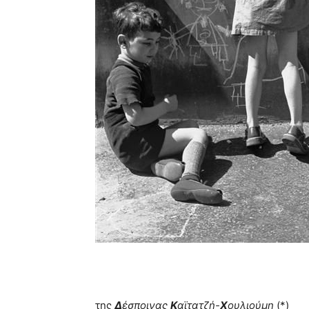
της
Δ
έσποινας
Κ
αϊτατζή-
Χ
ουλιούμη
(*)