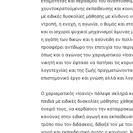
ετοιμότητας και σεβασμού του αναπτυσσόμ
χουντοκρατούμενης εκπαίδευσης και κοινω
με ειδικές δυσκολίες μάθησης με κίνδυνο ν
ντροπή, η ενοχή, η αγωνία, ο θυμός και στ
και οι ισχυροί ψυχικοί μηχανισμοί άμυνας
η αγάπη των δικών και η ασύνειδη εν πολλο
προσφέρει αντίδωρο την επιτυχία του περι
όπως και ο αγώνας του χαρισματικού «Ιοαν
νικητή και τον έφτασε να πατήσει τις κορ
λογοτεχνίας και της ζωής πραγματώνοντας
επιστημονικό έργο και γνώση αλλά και λογ
Ο χαρισματικός «Ιοανίς» πάλεψε σκληρά κ
παιδιά με ειδικές δυσκολίες μάθησης χάθ
όνειρό τους, να κερδίσουν την καταρρακω
κανόνας στην ειδική αγωγή και εκπαίδευση
τρόπο που τον διδάσκεις, δίδαξέ τον με το
γονιό και εκπαιδευτικό αυτός ο κανόνας. Μ