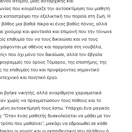
ενου ατόμου, μιας αυταρχικής και
νίας που κουρέλιαζε την αυτοεκτίμηση του μαθητή
α καταστρέψει την εξελικτική του πορεία στη ζωή. Η
ο βάθος μια βαθιά πίκρα κι ένας βαθύς πόνος, αλλά
 με χιούμορ και φαντασία και επιμονή που την τόνωνε
ίς επιθυμία του να τους δικαιώσει και να τους
γράφονται με σθένος και παρρησία στη νουβέλα,
ίς» που όχι μόνο τον δικαίωσε, αλλά τον έβγαλε
υφογραμμές του όρους Τόμαρου, της επιστήμης, της
 τις επιθυμίες του και προφέροντας σημαντικό
οτεχνικό και ποιητικό έργο.
αι βγήκε νικητής, αλλά αναρίθμητα χαρισματικά
ηκαν χωρίς να πραγματώσουν τους πόθους και το
μένη αυτοεκτίμησή τους έστω. Υπάρχει ένα μαγικός
: “Όταν ένας μαθητής δυσκολεύεται να μάθει με τον
ν τρόπο που μαθαίνει”, μακάρι να εδραιωθεί σε κάθε
ακάρι οι γονείς και οι εκπαιδευτικοί που πλάθουν ή