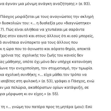
α έγιναν μια μόνιμη ανάγκη αναζήτησης.» (σ. 93).
ς Πάσχος μοιράζεται με τους αναγνώστες την σκληρή
ν δυσκολιών του: «… η δυσλεξία μου «διαγνώστηκε»
. 7). Πώς είναι αλήθεια να χτυπιέσαι με σαράντα
ξεις στον εαυτό και στους άλλους ότι κι εσύ μπορείς,
ά συνέπεια ανύπαρκτο για τους άλλους που
αι η ώρα που το άγνωστο και αόρατο θηρίο, αποκτά
α χρόνια της σχολικής του ζωής του κανείς δεν
ολίες μάθησης, οπότε όχι μόνο δεν υπήρχε κατανόηση
ωνε την ενοχοποίηση, τον στιγματισμό, την τιμωρία.
οια σχολική συνθήκη; «… είχα μάθει τον τρόπο να
ισοβίτες στη φυλακή.» (σ. 53), γράφει ο Πάσχος, ενώ
σαν μια πελώρια, ακαθόριστων ορίων κατάψυξη, σε
ια μόρφωση κι αν είχες.» (σ. 55).
τη «… γνώμη του πατέρα προς τη μητέρα (μου): Εσύ