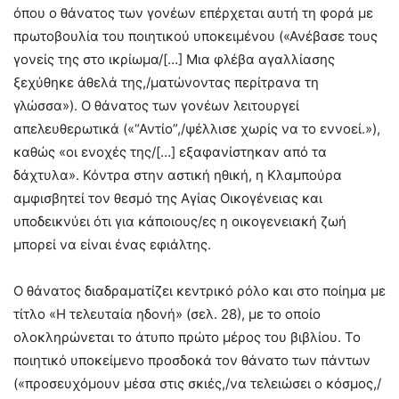
όπου ο θάνατος των γονέων επέρχεται αυτή τη φορά με
πρωτοβουλία του ποιητικού υποκειμένου («Ανέβασε τους
γονείς της στο ικρίωμα/[…] Μια φλέβα αγαλλίασης
ξεχύθηκε άθελά της,/ματώνοντας περίτρανα τη
γλώσσα»). Ο θάνατος των γονέων λειτουργεί
απελευθερωτικά («“Αντίο”,/ψέλλισε χωρίς να το εννοεί.»),
καθώς «οι ενοχές της/[…] εξαφανίστηκαν από τα
δάχτυλα». Κόντρα στην αστική ηθική, η Κλαμπούρα
αμφισβητεί τον θεσμό της Αγίας Οικογένειας και
υποδεικνύει ότι για κάποιους/ες η οικογενειακή ζωή
μπορεί να είναι ένας εφιάλτης.
Ο θάνατος διαδραματίζει κεντρικό ρόλο και στο ποίημα με
τίτλο «Η τελευταία ηδονή» (σελ. 28), με το οποίο
ολοκληρώνεται το άτυπο πρώτο μέρος του βιβλίου. Το
ποιητικό υποκείμενο προσδοκά τον θάνατο των πάντων
(«προσευχόμουν μέσα στις σκιές,/να τελειώσει ο κόσμος,/