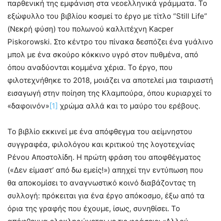
παρθενική της εμφάνιση στα νεοελληνικά γράμματα. Το
εξώφυλλο του βιβλίου κοσμεί το έργο με τίτλο “Still Life”
(Νεκρή φύση) του πολωνού καλλιτέχνη Kacper
Piskorowski. Στο κέντρο του πίνακα δεσπόζει ένα γυάλινο
μπολ με ένα σκούρο κόκκινο υγρό στον πυθμένα, από
όπου αναδύονται κομμένα χέρια. Το έργο, που
φιλοτεχνήθηκε το 2018, μοιάζει να αποτελεί μια ταιριαστή
εισαγωγή στην ποίηση της Κλαμπούρα, όπου κυριαρχεί το
«δαφοινόν»
[1]
χρώμα αλλά και το μαύρο του ερέβους.
Το βιβλίο εκκινεί με ένα απόφθεγμα του αείμνηστου
συγγραφέα, φιλολόγου και κριτικού της λογοτεχνίας
Ρένου Αποστολίδη. Η πρώτη φράση του αποφθέγματος
(«Δεν είμαστ’ από δω εμείς!») απηχεί την εντύπωση που
θα αποκομίσει το αναγνωστικό κοινό διαβάζοντας τη
συλλογή: πρόκειται για ένα έργο απόκοσμο, έξω από τα
όρια της γραφής που έχουμε, ίσως, συνηθίσει. Το