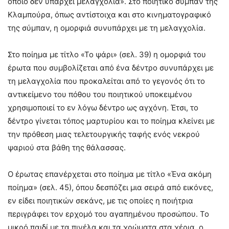
οποίο δεν υπάρχει μελαγχολία». Στο ποιητικό σύμπαν της
Κλαμπούρα, όπως αντίστοιχα και στο κινηματογραφικό
της σύμπαν, η ομορφιά συνυπάρχει με τη μελαγχολία.
Στο ποίημα με τίτλο «Το ψάρι» (σελ. 39) η ομορφιά του
έρωτα που συμβολίζεται από ένα δέντρο συνυπάρχει με
τη μελαγχολία που προκαλείται από το γεγονός ότι το
αντικείμενο του πόθου του ποιητικού υποκειμένου
χρησιμοποιεί το εν λόγω δέντρο ως αγχόνη. Έτσι, το
δέντρο γίνεται τόπος μαρτυρίου και το ποίημα κλείνει με
την πρόθεση μιας τελετουργικής ταφής ενός νεκρού
ψαριού στα βάθη της θάλασσας.
Ο έρωτας επανέρχεται στο ποίημα με τίτλο «Ένα ακόμη
ποίημα» (σελ. 45), όπου δεσπόζει μια σειρά από εικόνες,
εν είδει ποιητικών σεκάνς, με τις οποίες η ποιήτρια
περιγράφει τον ερχομό του αγαπημένου προσώπου. Το
μικρό παιδί με τα πινέλα και τα χρώματα στα χέρια, ο