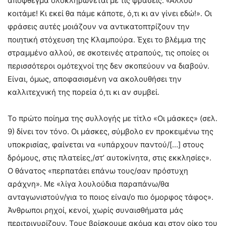
απόφθεγμα ολοκληρώνεται με τις φράσεις: «Αλλού
κοιτάμε! Κι εκεί θα πάμε κάποτε, ό,τι κι αν γίνει εδώ!». Οι
φράσεις αυτές μοιάζουν να αντικατοπτρίζουν την
ποιητική στόχευση της Κλαμπούρα. Έχει το βλέμμα της
στραμμένο αλλού, σε σκοτεινές ατραπούς, τις οποίες οι
περισσότεροι ομότεχνοί της δεν σκοπεύουν να διαβούν.
Είναι, όμως, αποφασισμένη να ακολουθήσει την
καλλιτεχνική της πορεία ό,τι κι αν συμβεί.
Το πρώτο ποίημα της συλλογής με τίτλο «Οι μάσκες» (σελ.
9) δίνει τον τόνο. Οι μάσκες, σύμβολο εν προκειμένω της
υποκρισίας, φαίνεται να «υπάρχουν παντού/[…] στους
δρόμους, στις πλατείες,/στ’ αυτοκίνητα, στις εκκλησίες».
Ο θάνατος «περπατάει επάνω τους/σαν πρόστυχη
αράχνη». Με «λίγα λουλούδια παραπάνω/θα
ανταγωνιστούν/για το ποιος είναι/ο πιο όμορφος τάφος».
Άνθρωποι ρηχοί, κενοί, χωρίς συναισθήματα μάς
περιτριγυρίζουν. Τους βρίσκουμε ακόμα και στον οίκο του