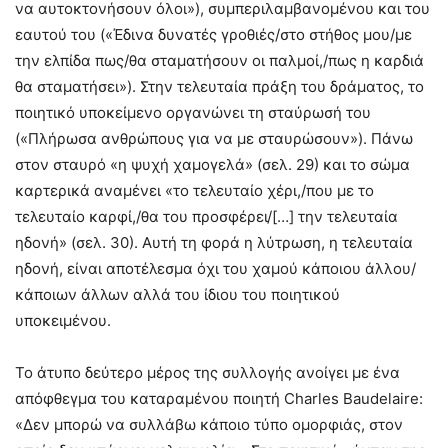
να αυτοκτονήσουν όλοι»), συμπεριλαμβανομένου και του
εαυτού του («Έδινα δυνατές γροθιές/στο στήθος μου/με
την ελπίδα πως/θα σταματήσουν οι παλμοί,/πως η καρδιά
θα σταματήσει»). Στην τελευταία πράξη του δράματος, το
ποιητικό υποκείμενο οργανώνει τη σταύρωσή του
(«Πλήρωσα ανθρώπους για να με σταυρώσουν»). Πάνω
στον σταυρό «η ψυχή χαμογελά» (σελ. 29) και το σώμα
καρτερικά αναμένει «το τελευταίο χέρι,/που με το
τελευταίο καρφί,/θα του προσφέρει/[…] την τελευταία
ηδονή» (σελ. 30). Αυτή τη φορά η λύτρωση, η τελευταία
ηδονή, είναι αποτέλεσμα όχι του χαμού κάποιου άλλου/
κάποιων άλλων αλλά του ίδιου του ποιητικού
υποκειμένου.
Το άτυπο δεύτερο μέρος της συλλογής ανοίγει με ένα
απόφθεγμα του καταραμένου ποιητή Charles Baudelaire:
«Δεν μπορώ να συλλάβω κάποιο τύπο ομορφιάς, στον