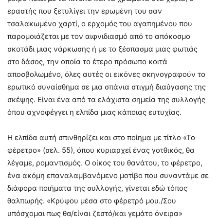
εραστής που ξετυλίγει την ερωμένη του σαν
τσαλακωμένο χαρτί, ο ερχομός του αγαπημένου που
παρομοιάζεται με τον αιφνιδιασμό από το απόκοσμο
σκοτάδι μιας νάρκωσης ή με το ξέσπασμα μιας φωτιάς
στο δάσος, την οποία το έτερο πρόσωπο κοιτά
αποσβολωμένο, όλες αυτές οι εικόνες σκηνογραφούν το
ερωτικό συναίσθημα σε μια σπάνια στιγμή διαύγασης της
σκέψης. Είναι ένα από τα ελάχιστα σημεία της συλλογής
όπου αχνοφέγγει η ελπίδα μιας κάποιας ευτυχίας.
Η ελπίδα αυτή σπινθηρίζει και στο ποίημα με τίτλο «Το
φέρετρο» (σελ. 55), όπου κυριαρχεί ένας γοτθικός, θα
λέγαμε, ρομαντισμός. Ο οίκος του θανάτου, το φέρετρο,
ένα ακόμη επαναλαμβανόμενο μοτίβο που συναντάμε σε
διάφορα ποιήματα της συλλογής, γίνεται εδώ τόπος
θαλπωρής. «Κρύψου μέσα στο φέρετρό μου./Σου
υπόσχομαι πως θα/είναι ζεστό/και γεμάτο όνειρα»