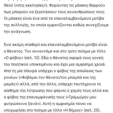
Θεού («στις εκκλησίες»). Φορώντας τις μάσκες θαρρούν
πως μπορούν να ξεγελάσουν τους συνανθρώπους τους.
Οι μάσκες είναι ένα από τα επαναλαμβανόμενα μοτίβα
της συλλογής, τα οποία εμφανίζονται καθώς συνεχίζουμε
την ανάγνωση.
Ένα ακόμη σταθερό και επαναλαμβανόμενο μοτίβο είναι
ο θάνατος. Τον συναντάμε και στο τρίτο ποίημα με τίτλο
«Ο φόβος» (σελ. 12). Εδώ ο θάνατος αφορά τους γονείς
του ποιητικού υποκειμένου και έχει μια αμφίσημη χροιά.
Από τη μία πλευρά υπάρχει ο φόβος της απώλειας των
γονέων («Φοβάμαι τον θάνατο/του μπαμπά και της
μαμάς») αλλά, από την άλλη, υπάρχει ταυτόχρονα το
αίσθημα της λύτρωσης που φέρνει ο χαμός τους αλλά και
ο φόβος της επανεμφάνισής τους («Τρέμω/μην μου
φυτρώσουνε ξανά»). Αυτή η αμφισημία τείνει να
υποχωρήσει στο ποίημα με τίτλο «Η δήμιος» (σελ. 25),