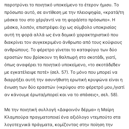
παροτρύνει το ποιητικό υποκείμενο το έτερον ήμισυ. Το
πρόσωπο αυτό, σε αντίθεση με την πλειοψηφία, «κρατά/τη
μάσκα του στο χέρι/αντί να τη φορά/στο πρόσωπο». Η
μάσκα, λοιπόν, επιστρέφει όχι ως σύμβολο υποκρισίας
αυτή τη φορά αλλά ως ένα δομικό χαρακτηριστικό που
διακρίνει τον συγκεκριμένο άνθρωπο από τους κούφιους
ανθρώπους. Το φέρετρο γίνεται το καταφύγιο των δύο
εραστών που βρίσκουν τη θαλπωρή στο σκοτάδι, γιατί,
όπως αναφέρει το ποιητικό υποκείμενο, «το σκοτάδι/δεν
με εγκατέλειψε ποτέ» (σελ. 57). Το μόνο που μπορεί να
διαρρήξει αυτή την ασυνήθιστη ερωτική κρυψώνα είναι η
ένωση των δύο εραστών («κρύψου στο φέρετρό μου,/γιατί
αν κάνουμε έρωτα/μπορεί και να το σπάσεις», σελ. 58).
Με την ποιητική συλλογή «Δαφοινόν δέρμα» η Μαίρη
Κλαμπούρα πραγματοποιεί ένα αξιόλογο ντεμπούτο στα
λογοτεχνικά πράγματα, κομίζοντας στην ποίηση την