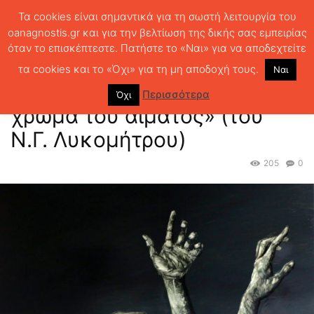
Τα cookies είναι σημαντικά για τη σωστή λειτουργία του
oanagnostis.gr και για την βελτίωση της δικής σας εμπειρίας
όταν το επισκέπτεστε. Πατήστε το «Ναι» για να αποδεχτείτε
ΑΡΧΙΚΗ
ΠΟΙΗΣΗ
«Στίχοι γραμμένοι με το χρώμα του αίματος» (του
Ν.Γ. Λυκομήτρου)
τα cookies και το «Όχι» για τη μη αποδοχή τους.
Ναι
«Στίχοι γραμμένοι με το
Περισσότερα
Όχι
χρώμα του αίματος» (του
Ν.Γ. Λυκομήτρου)
205
0