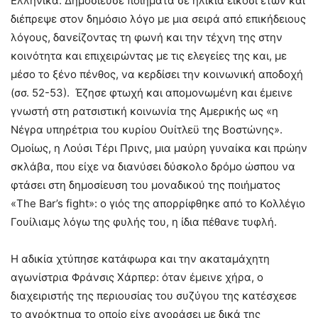
Ελληνικά. Δημοσίευσε ποιήματα σε ηλικία είκοσι ετών και
διέπρεψε στον δημόσιο λόγο με μια σειρά από επικήδειους
λόγους, δανείζοντας τη φωνή και την τέχνη της στην
κοινότητα και επιχειρώντας με τις ελεγείες της και, με
μέσο το ξένο πένθος, να κερδίσει την κοινωνική αποδοχή
(σσ. 52-53). Έζησε φτωχή και απομονωμένη και έμεινε
γνωστή στη ρατσιστική κοινωνία της Αμερικής ως «η
Νέγρα υπηρέτρια του κυρίου Ουίτλεϋ της Βοστώνης».
Ομοίως, η Λούσι Τέρι Πρινς, μια μαύρη γυναίκα και πρώην
σκλάβα, που είχε να διανύσει δύσκολο δρόμο ώσπου να
φτάσει στη δημοσίευση του μοναδικού της ποιήματος
«The Bar’s fight»: ο γιός της απορρίφθηκε από το Κολλέγιο
Γουίλιαμς λόγω της φυλής του, η ίδια πέθανε τυφλή.
Η αδικία χτύπησε κατάφωρα και την ακαταμάχητη
αγωνίστρια Φράνσις Χάρπερ: όταν έμεινε χήρα, ο
διαχειριστής της περιουσίας του συζύγου της κατέσχεσε
το αγρόκτημα το οποίο είχε αγοράσει με δικά της