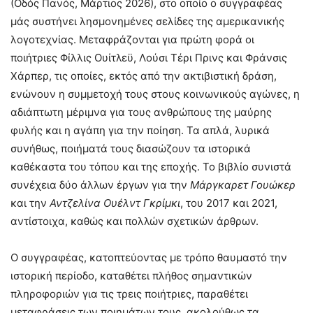
(Οδός Πανός, Μάρτιος 2026), στο οποίο ο συγγραφέας
μάς συστήνει λησμονημένες σελίδες της αμερικανικής
λογοτεχνίας. Μεταφράζονται για πρώτη φορά οι
ποιήτριες Φίλλις Ουίτλεϋ, Λούσι Τέρι Πρινς και Φράνσις
Χάρπερ, τις οποίες, εκτός από την ακτιβιστική δράση,
ενώνουν η συμμετοχή τους στους κοινωνικούς αγώνες, η
αδιάπτωτη μέριμνα για τους ανθρώπους της μαύρης
φυλής και η αγάπη για την ποίηση. Τα απλά, λυρικά
συνήθως, ποιήματά τους διασώζουν τα ιστορικά
καθέκαστα του τόπου και της εποχής. Το βιβλίο συνιστά
συνέχεια δύο άλλων έργων για την
Μάργκαρετ Γουώκερ
και την
Αντζελίνα Ουέλντ Γκρίμκι
, του 2017 και 2021,
αντίστοιχα, καθώς και πολλών σχετικών άρθρων.
Ο συγγραφέας, κατοπτεύοντας με τρόπο θαυμαστό την
ιστορική περίοδο, καταθέτει πλήθος σημαντικών
πληροφοριών για τις τρεις ποιήτριες, παραθέτει
μεταφράσεις των ποιημάτων τους, ακολούθως τα