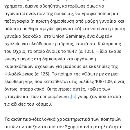
χρήματα, έμεινε αβοήθητη, κατόρθωσε όμως να
αγωνιστεί εναντίον της δουλείας, να γράψει ποίηση και
πεζογραφία (η πρώτη δημοσίευση από μαύρη γυναίκα και
μάλιστα με θέμα αμιγώς φεμινιστικό) και να είναι η πρώτη
γυναίκα δασκάλα στο Union Seminary, ένα δωρεάν
σχολείο για ελεύθερους μαύρους, κοντά στο Κολόμπους
του Οχάιο, το οποίο άνοιξε το 1847 (σ. 105). Η ίδια έλαβε
ενεργό μέρος στη δημιουργία και οργάνωση
κυριακάτικων σχολείων για μαύρους σε εκκλησίες της
Φιλαδέλφειας (σ. 125). Το ποίημά της «Θάψτε με σε μια
ελεύθερη γη», που κατατίθεται στις σελίδες 108-109, είναι,
όντως, σπαρακτικό. Οι ποιήτριες αυτές, «φίλες των
φτωχών και των ερημωμένων»,
[5]
γνώριζαν πολύ καλά
τις αδικίες του κόσμου.
Τα αισθητικά-ιδεολογικά χαρακτηριστικά των ποιητριών
αυτών εντοπίζονται από τον Σχορετσανίτη στη λιτότητα