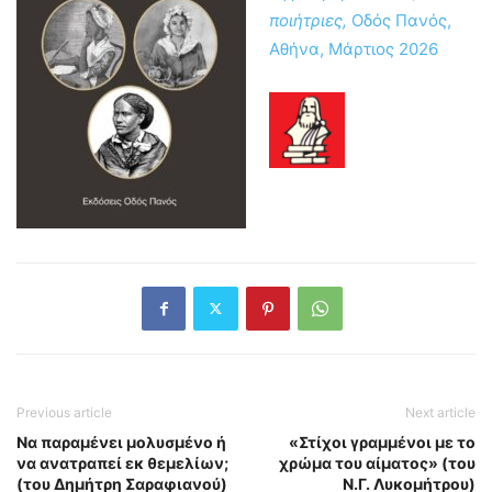
ποιήτριες,
Οδός Πανός,
Αθήνα, Μάρτιος 2026
Previous article
Next article
Να παραμένει μολυσμένο ή
«Στίχοι γραμμένοι με το
να ανατραπεί εκ θεμελίων;
χρώμα του αίματος» (του
(του Δημήτρη Σαραφιανού)
Ν.Γ. Λυκομήτρου)