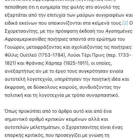
πεποίθηση ότι η ευημερία της φυλής στο σύνολό της
εξαρτάται από την επιτυχία των μαύρων συγγραφέων και
ειδικά εκείνων που απεικονίζονται στα κείμενά τους.
[2]
Ο
Σχορετσανίτης, με την πρόσφατη έκδοσή του
Αγαπημένες
Αφροαμερικανίδες
ποιήτριες
απαντά στο ερώτημα του
Γουώρεν, μεταφράζοντας και σχολιάζοντας τις ποιήτριες
Φίλλις Ουίτλεϋ (1753-1784), Λούσι Τέρι Πρινς (περ. 1733-
1821) και Φράνσις Χάρπερ (1825-1911), οι οποίες,
ανεξαρτήτως αν με το έργο τους συγκρότησαν ενιαία
αυτοτελή λογοτεχνία, υπηρέτησαν την ποιητική ιδέα και
έκφραση, σε δύσκολους καιρούς, συνδυάζοντας την
πολιτική και τη λογοτεχνία με τρόπο συναρπαστικό.
Όπως προκύπτει από το άρθρο αυτό και από ένα
σημαντικό αριθμό κριτικών κειμένων αλλά και
αυτοτελών μελετημάτων, ο Σχορετσανίτης είναι ένας
επαρκής κριτικός, που προσεγγίζει με γνώση τη