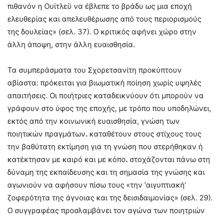
πιθανόν η Ουίτλεϋ να έβλεπε το βράδυ ως μια εποχή
ελευθερίας και απελευθέρωσης από τους περιορισμούς
της δουλείας» (σελ. 37). Ο κριτικός αφήνει χώρο στην
άλλη άποψη, στην άλλη ευαισθησία.
Τα συμπεράσματα του Σχορετσανίτη προκύπτουν
αβίαστα: πρόκειται για βιωματική ποίηση χωρίς υψηλές
απαιτήσεις. Οι ποιήτριες καταδεικνύουν ότι μπορούν να
γράφουν στο ύφος της εποχής, με τρόπο που υποδηλώνει,
εκτός από την κοινωνική ευαισθησία, γνώση των
ποιητικών πραγμάτων
.
καταθέτουν στους στίχους τους
την βαθύτατη εκτίμηση για τη γνώση που στερήθηκαν ή
κατέκτησαν με καιρό και με κόπο
.
στοχάζονται πάνω στη
δύναμη της εκπαίδευσης και τη σημασία της γνώσης και
αγωνιούν να αφήσουν πίσω τους «την ‘αιγυπτιακή’
ζοφερότητα της άγνοιας και της δεισιδαιμονίας» (σελ. 29).
Ο συγγραφέας προσλαμβάνει τον αγώνα των ποιητριών