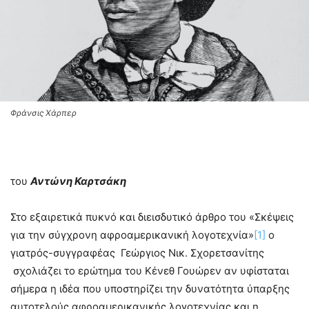
Φράνσις Χάρπερ
του
Αντώνη Καρτσάκη
Στο εξαιρετικά πυκνό και διεισδυτικό άρθρο του «Σκέψεις
για την σύγχρονη αφροαμερικανική λογοτεχνία»
[1]
ο
γιατρός-συγγραφέας Γεώργιος Νικ. Σχορετσανίτης
σχολιάζει το ερώτημα του Κένεθ Γουώρεν αν υφίσταται
σήμερα η ιδέα που υποστηρίζει την δυνατότητα ύπαρξης
αυτοτελούς αφροαμερικανικής λογοτεχνίας και η