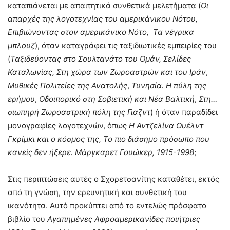
καταπιάνεται με απαιτητικά συνθετικά μελετήματα (
Οι
απαρχές της λογοτεχνίας του αμερικάνικου Νότου,
Επιβιώνοντας στον αμερικάνικο Νότο, Τα νέγρικα
μπλουζ
), όταν καταγράφει τις ταξιδιωτικές εμπειρίες του
(
Ταξιδεύοντας στο Σουλτανάτο του Ομάν, Σελίδες
Καταλωνίας, Στη χώρα των Ζωροαστρών και του Ιράν
,
Μυθικές Πολιτείες της Ανατολής
,
Τυνησία. Η πύλη της
ερήμου
,
Οδοιπορικό στη Σοβιετική και Νέα Βαλτική
,
Στη…
σιωπηρή Ζωροαστρική πόλη της Γιαζντ
) ή όταν παραδίδει
μονογραφίες λογοτεχνών, όπως
Η Αντζελίνα Ουέλντ
Γκρίμκι και ο κόσμος της, Το πιο διάσημο πρόσωπο που
κανείς δεν ήξερε. Μάργκαρετ Γουώκερ, 1915-1998
;
Στις περιπτώσεις αυτές ο Σχορετσανίτης καταθέτει, εκτός
από τη γνώση, την ερευνητική και συνθετική του
ικανότητα. Αυτό προκύπτει από το εντελώς πρόσφατο
βιβλίο του
Αγαπημένες Αφροαμερικανίδες ποιήτριες