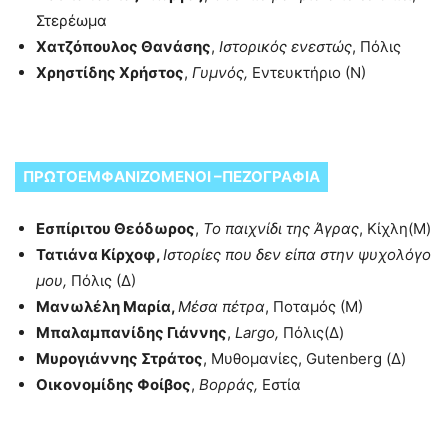
Στερέωμα
Χατζόπουλος Θανάσης
,
Ιστορικός ενεστώς
, Πόλις
Χρηστίδης Χρήστος
,
Γυμνός,
Εντευκτήριο (Ν)
ΠΡΩΤΟΕΜΦΑΝΙΖΟΜΕΝΟΙ –ΠΕΖΟΓΡΑΦΙΑ
Εσπίριτου Θεόδωρος
,
Το παιχνίδι της Άγρας
, Κίχλη(Μ)
Τατιάνα Κίρχοφ,
Ιστορίες που δεν είπα στην ψυχολόγο
μου,
Πόλις (Δ)
Μανωλέλη Μαρία,
Μέσα πέτρα
, Ποταμός (Μ)
Μπαλαμπανίδης Γιάννης
,
Largo,
Πόλις(Δ)
Μυρογιάννης Στράτoς
, Μυθομανίες, Gutenberg (Δ)
Οικονομίδης Φοίβος
,
Βορράς,
Εστία