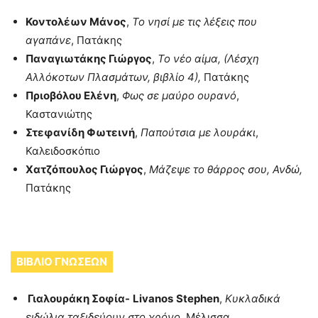
Κοντολέων Μάνος
,
Το νησί με τις λέξεις που
αγαπάνε
, Πατάκης
Παναγιωτάκης Γιώργος
,
Το νέο αίμα, (Λέσχη
Αλλόκοτων Πλασμάτων, βιβλίο 4),
Πατάκης
Πριοβόλου Ελένη
,
Φως σε μαύρο ουρανό
,
Καστανιώτης
Στεφανίδη Φωτεινή
,
Παπούτσια με λουράκι
,
Καλειδοσκόπιο
Χατζόπουλος Γιώργος
,
Μάζεψε το θάρρος σου, Ανδώ,
Πατάκης
ΒΙΒΛΙΟ ΓΝΩΣΕΩΝ
Γιαλουράκη Σοφία-
Livanos
Stephen
,
Κυκλαδικά
ειδώλια ταξιδεύουν στο χρόνο
, Μέλισσα