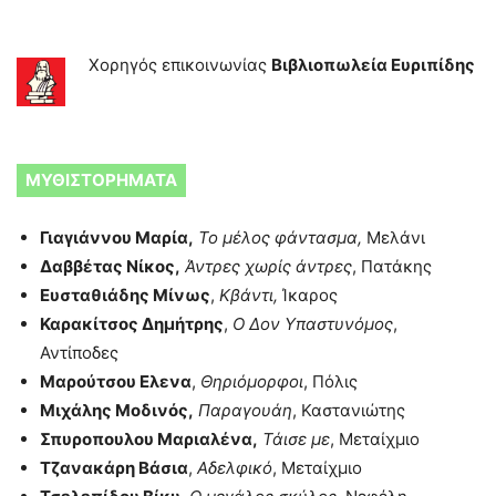
Χορηγός επικοινωνίας
Βιβλιοπωλεία Ευριπίδης
ΜΥΘΙΣΤΟΡΗΜΑΤΑ
Γιαγιάννου Μαρία,
Το μέλος φάντασμα,
Μελάνι
Δαββέτας Νίκος,
Άντρες χωρίς άντρες
, Πατάκης
Ευσταθιάδης Μίνως
,
Κβάντι,
Ίκαρος
Καρακίτσος Δημήτρης
,
Ο Δον Υπαστυνόμος
,
Αντίποδες
Μαρούτσου Ελενα
,
Θηριόμορφοι
, Πόλις
Μιχάλης Μοδινός,
Παραγουάη
, Καστανιώτης
Σπυροπουλου Μαριαλένα,
Τάισε με
, Μεταίχμιο
Τζανακάρη Βάσια
,
Αδελφικό
, Μεταίχμιο