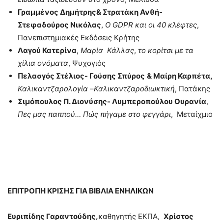
Γραμμένος Δημήτρης& Στρατάκη Ανθή-
Στεφαδούρος Νικόλας
,
Ο
GDPR
και οι 40 κλέφτες
,
Πανεπιστημιακές Εκδόσεις Κρήτης
Λαγού Κατερίνα
,
Μαρία Κάλλας
,
το κορίτσι με τα
χίλια ονόματα
, Ψυχογιός
Πελασγός Στέλιος- Γούσης Σπύρος
&
Μαίρη Καρπέτα,
Καλικαντζαρολογία
–
Καλικαντζαροδιωκτική
, Πατάκης
Σιμόπουλος Π. Διονύσης- Λυμπεροπούλου Ουρανία
,
Πες μας παππού… Πώς πήγαμε στο φεγγάρι
, Μεταίχμιο
ΕΠΙΤΡΟΠΗ ΚΡΙΣΗΣ ΓΙΑ ΒΙΒΛΙΑ ΕΝΗΛΙΚΩΝ
Ευριπίδης Γαραντούδης,
καθηγητής ΕΚΠΑ,
Χρίστος