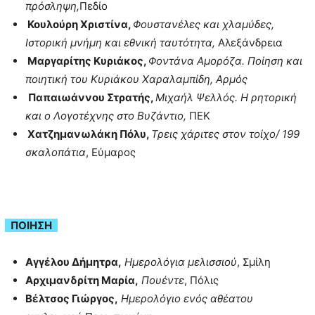
πρόσληψη,
Πεδίο
Κουλούρη Χριστίνα,
Φουστανέλες και χλαμύδες,
Ιστορική μνήμη και εθνική ταυτότητα,
Αλεξάνδρεια
Μαργαρίτης Κυριάκος,
Φοντάνα Αμορόζα. Ποίηση και
ποιητική του Κυριάκου Χαραλαμπίδη, Αρμός
Παπαιωάννου Στρατής,
Μιχαήλ Ψελλός. Η ρητορική
και ο Λογοτέχνης στο Βυζάντιο,
ΠΕΚ
Χατζημανωλάκη Πόλυ,
Τρεις χάριτες στον τοίχο/ 199
σκαλοπάτια
, Εύμαρος
ΠΟΙΗΣΗ
Αγγέλου Δήμητρα,
Ημερολόγια μελισσιού
, Σμίλη
Αρχιμανδρίτη Μαρία,
Πουέντε
, Πόλις
Βέλτσος Γιώργος,
Ημερολόγιο ενός αθέατου