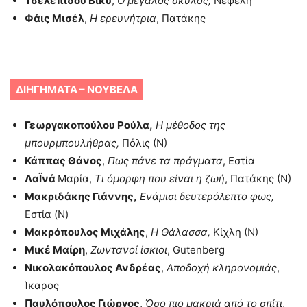
Τσελεπίδου Βίκυ
,
Ο μεγάλος σκύλος,
Νεφέλη
Φάις Μισέλ
,
Η ερευνήτρια
, Πατάκης
ΔΙΗΓΗΜΑΤΑ – ΝΟΥΒΕΛΑ
Γεωργακοπούλου Ρούλα,
Η μέθοδος της
μπουρμπουλήθρας,
Πόλις (Ν)
Κάππας Θάνος
,
Πως πάνε τα πράγματα
, Εστία
ΛαΪνά
Μαρία,
Τι όμορφη που είναι η ζωή
, Πατάκης (Ν)
Μακριδάκης Γιάννης,
Ενάμισι δευτερόλεπτο φως,
Εστία (N)
Μακρόπουλος Μιχάλης
,
Η Θάλασσα,
Κίχλη (Ν)
Μικέ Μαίρη
,
Ζωντανοί ίσκιοι
, Gutenberg
Νικολακόπουλος Ανδρέας
,
Αποδοχή κληρονομιάς
,
Ίκαρος
Παυλόπουλος Γιώργος
,
Όσο πιο μακριά από το σπίτι
,