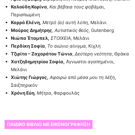
Καλούδη Κορίνα
,
Και βέβαια τους φοβάμαι
,
Περισπωμένη
Καρρά Ελένη,
Μετρό (ει) αυτή λύπη
, Μελάνι
Μαύρος Δημήτρης
,
Αυτιστικός θεός
, Gutenberg
Νιώπα Έταμπελ,
ΣΤΟΙΧΕΙΑ,
Μελάνι
Περδίκη Σοφία
,
Το αιώνιο αίνιγμα,
Κίχλη
Τζιρίτα – Ζαχαράτου Τώνια
,
Δεύτερη νεότητα
, Θράκα
Χατζηδημητρίου Σοφία,
Άγνωστοι αγαπημένοι
,
Μελάνι
Χιώτης Γιώργος,
Αφαιρώ από μέσα μου τη λέξη
,
Σαιξπηρικόν
Χρόνη Εύη
,
Μήτρα
, Φαρφουλάς
ΠΑΙΔΙΚΟ ΒΙΒΛΙΟ ΜΕ ΕΙΚΟΝΟΓΡΑΦΗΣΗ