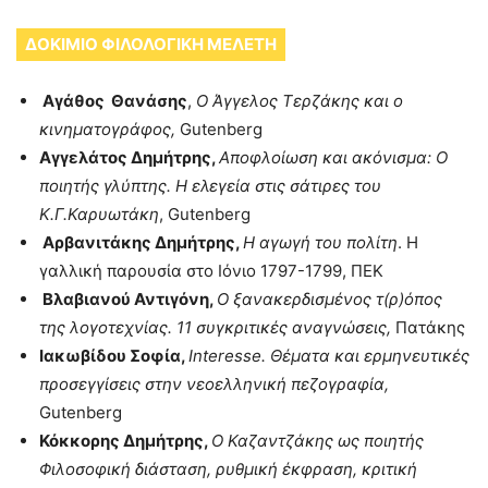
ΔΟΚΙΜΙΟ ΦΙΛΟΛΟΓΙΚΗ ΜΕΛΕΤΗ
Αγάθος Θανάσης
,
Ο Άγγελος Τερζάκης και ο
κινηματογράφος,
Gutenberg
Αγγελάτος Δημήτρης,
Αποφλοίωση και ακόνισμα: Ο
ποιητής γλύπτης. Η ελεγεία στις σάτιρες του
Κ.Γ.Καρυωτάκη
, Gutenberg
Αρβανιτάκης Δημήτρης,
Η αγωγή του πολίτη
. Η
γαλλική παρουσία στο Ιόνιο 1797-1799, ΠΕΚ
Βλαβιανού Αντιγόνη,
Ο ξανακερδισμένος τ(ρ)όπος
της λογοτεχνίας. 11 συγκριτικές αναγνώσεις,
Πατάκης
Ιακωβίδου Σοφία,
Interesse.
Θέματα και ερμηνευτικές
προσεγγίσεις στην νεοελληνική πεζογραφία,
Gutenberg
Κόκκορης Δημήτρης,
Ο Καζαντζάκης ως ποιητής
Φιλοσοφική διάσταση, ρυθμική έκφραση, κριτική