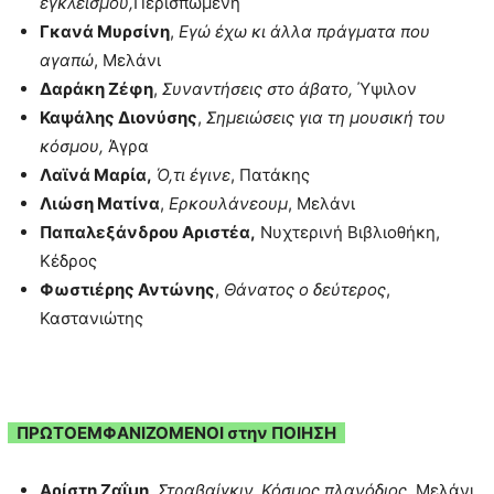
εγκλεισμού,
Περισπωμένη
Γκανά Μυρσίνη
,
Εγώ έχω κι άλλα πράγματα που
αγαπώ
, Μελάνι
Δαράκη Ζέφη
,
Συναντήσεις στο άβατο,
Ύψιλον
Καψάλης Διονύσης
,
Σημειώσεις για τη μουσική του
κόσμου,
Άγρα
Λαϊνά Μαρία,
Ό,τι έγινε
, Πατάκης
Λιώση Ματίνα
,
Ερκουλάνεουμ
, Μελάνι
Παπαλεξάνδρου Αριστέα,
Νυχτερινή Βιβλιοθήκη,
Κέδρος
Φωστιέρης Αντώνης
,
Θάνατος ο δεύτερος
,
Καστανιώτης
ΠΡΩΤΟΕΜΦΑΝΙΖΟΜΕΝΟΙ στην ΠΟΙΗΣΗ
Αρίστη Ζαΐμη
,
Στραβαίγκιν, Κόσμος πλανόδιος
, Μελάνι