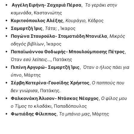
Αγγέλη Ειρήνη- Ζαχαριά Πέρσα
,
Το γεράκι στην
καμινάδα
, Καστανιώτης
Κυριτσόπουλος Αλέξης
,
Κουράγιο,
Κέδρος
Σαμαρτζή Ίρις
,
Τάτα;
, Ίκαρος
Παγώνα Σταυρούλα- Σταματιάδη Ντανιέλα
,
Μικρός
οδηγός βιβλίων
, Ίκαρος
Παπαϊωάννου Θοδωρής- Μπουλούμπασης Πέτρος
,
Όταν εσύ λείπεις…
, Πατάκης
Πιπίνη Αργυρώ- Σαμαρτζή Ίρις
,
Όταν ο ήλιος πάει για
ύπνο
, Μάρτης
Σέρβη Κατερίνα-Γουσίδης Χρήστος
,
Ο παππούς που
δεν γνώρισα
, Πατάκης.
Φαλκονάκη Άλισον- Ντάσκας Νέαρχος
,
Ο φίλος μου
ο Τίμος το κλαδάκι
, Παπαδόπουλος
Φωτιάδης Φίλιππος
,
Το μπάνιο μας
, Μάρτης