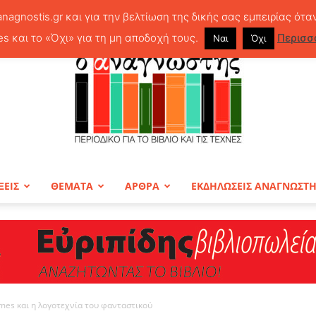
anagnostis.gr και για την βελτίωση της δικής σας εμπειρίας ότα
es και το «Όχι» για τη μη αποδοχή τους.
Περισσ
Ναι
Όχι
ΞΕΙΣ
ΘΕΜΑΤΑ
ΑΡΘΡΑ
ΕΚΔΗΛΩΣΕΙΣ ΑΝΑΓΝΩΣΤ
ΠΕΡΙΟΔΙΚΟ
ames και η λογοτεχνία του φανταστικού
Ο