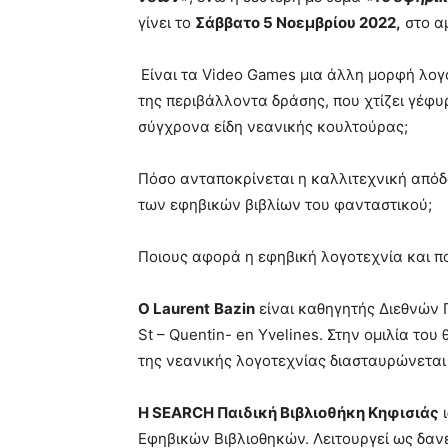
γίνει το
Σάββατο 5 Νοεμβρίου 2022,
στο α
Είναι τα Video Games μια άλλη μορφή λογο
της περιβάλλοντα δράσης, που χτίζει γέφυ
σύγχρονα είδη νεανικής κουλτούρας;
Πόσο ανταποκρίνεται η καλλιτεχνική από
των εφηβικών βιβλίων του φανταστικού;
Ποιους αφορά η εφηβική λογοτεχνία και που
Ο
Laurent
Bazin
είναι καθηγητής Διεθνών 
St – Quentin- en Yvelines. Στην ομιλία το
της νεανικής λογοτεχνίας διασταυρώνεται
Η
SEARCH
Παιδική Βιβλιοθήκη Κηφισιάς
ι
Εφηβικών Βιβλιοθηκών. Λειτουργεί ως δανε