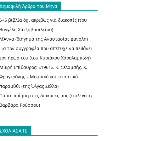
Δημοφιλή Άρθρα του Μήνα
5+5 βιβλία όχι ακριβώς για διακοπές (του
Βαγγέλη Χατζηβασιλείου)
ΜΆννα (διήγημα της Αναστασίας Δανάλη)
Για τον συγγραφέα που απέτυχε να πεθάνει
τον ήρωά του (του Κυριάκου Χαραλαμπίδη)
Μικρή Επίδαυρος: «1961», Κ. Σελαμσής, Χ.
Φραγκούλης – Μουσικό και εικαστικό
παραμύθι (της Όλγας Σελλά)
Πάρτε ποίηση στις διακοπές σας (επιλέγει η
Βαρβάρα Ρούσσου)
ΣΧΟΛΙΑΣΑΤΕ