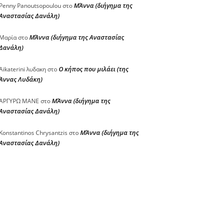
ΜΆννα (διήγημα της
Penny Panoutsopoulou
στο
Αναστασίας Δανάλη)
ΜΆννα (διήγημα της Αναστασίας
Μαρία
στο
Δανάλη)
Ο κήπος που μιλάει (της
Aikaterini λυδακη
στο
Άννας Λυδάκη)
ΜΆννα (διήγημα της
ΑΡΓΥΡΩ ΜΑΝΕ
στο
Αναστασίας Δανάλη)
ΜΆννα (διήγημα της
Konstantinos Chrysantzis
στο
Αναστασίας Δανάλη)