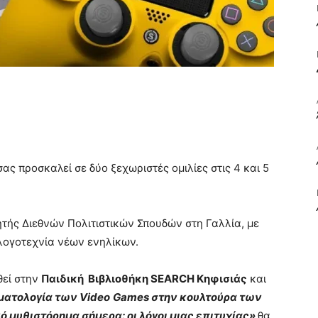
ΒΙΒΛΙΟ
ΚΑΙ
ας προσκαλεί σε δύο ξεχωριστές ομιλίες στις 4 και 5
τής Διεθνών Πολιτιστικών Σπουδών στη Γαλλία, με
ΤΙΣ
 λογοτεχνία νέων ενηλίκων.
θεί στην
Παιδική Βιβλιοθήκη
SEARCH
Κηφισιάς
και
ματολογία των
Video
Games
στην κουλτούρα των
ό μυθιστόρημα σήμερα: οι λόγοι μιας επιτυχίας»
θα
ΤΕΧΝΕΣ