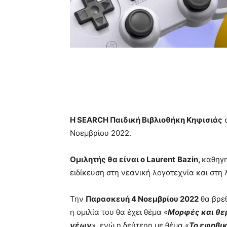
Η
SEARCH
Παιδική Βιβλιοθήκη Κηφισιάς
σ
Νοεμβρίου 2022.
Ομιλητής θα είναι ο
Laurent
Bazin
,
καθηγη
ειδίκευση στη νεανική λογοτεχνία και στη
Την
Παρασκευή 4 Νοεμβρίου 2022
θα βρε
η ομιλία του θα έχει θέμα «
Μορφές και θε
νέων
», ενώ η δεύτερη με θέμα «
Το εφηβικ