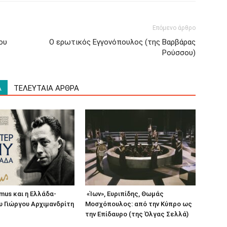
Επόμενο άρθρο
ου
Ο ερωτικός Εγγονόπουλος (της Βαρβάρας
Ρούσσου)
Α
ΤΕΛΕΥΤΑΙΑ ΑΡΘΡΑ
amus και η Ελλάδα-
«Ίων», Ευριπίδης, Θωμάς
υ Γιώργου Αρχιμανδρίτη
Μοσχόπουλος: από την Κύπρο ως
την Επίδαυρο (της Όλγας Σελλά)