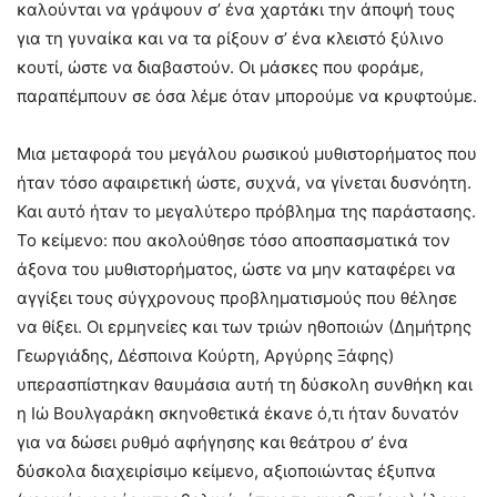
καλούνται να γράψουν σ’ ένα χαρτάκι την άποψή τους
για τη γυναίκα και να τα ρίξουν σ’ ένα κλειστό ξύλινο
κουτί, ώστε να διαβαστούν. Οι μάσκες που φοράμε,
παραπέμπουν σε όσα λέμε όταν μπορούμε να κρυφτούμε.
Μια μεταφορά του μεγάλου ρωσικού μυθιστορήματος που
ήταν τόσο αφαιρετική ώστε, συχνά, να γίνεται δυσνόητη.
Και αυτό ήταν το μεγαλύτερο πρόβλημα της παράστασης.
Το κείμενο: που ακολούθησε τόσο αποσπασματικά τον
άξονα του μυθιστορήματος, ώστε να μην καταφέρει να
αγγίξει τους σύγχρονους προβληματισμούς που θέλησε
να θίξει. Οι ερμηνείες και των τριών ηθοποιών (Δημήτρης
Γεωργιάδης, Δέσποινα Κούρτη, Αργύρης Ξάφης)
υπερασπίστηκαν θαυμάσια αυτή τη δύσκολη συνθήκη και
η Ιώ Βουλγαράκη σκηνοθετικά έκανε ό,τι ήταν δυνατόν
για να δώσει ρυθμό αφήγησης και θεάτρου σ’ ένα
δύσκολα διαχειρίσιμο κείμενο, αξιοποιώντας έξυπνα