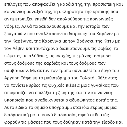
επιλογές που αποφασίζει η καρδιά της, την προσωπική και
κοινωνική μοναξιά της, τη σκληρότητα της κριτικής που
αντιμετωπίζει, επειδή δεν ακολούθησε τις κοινωνικές
νόρμες. Αλλά παρακολουθούμε και την ιστορία των
ζευγαριών που εναλλάσσονται διαρκώς: του Καρένιν με
την Καρένινα, της Καρένινα με τον Βρόνσκι, της Κίττυ με
τον Λέβιν, και ταυτόχρονα διαπιστώνουμε τις φοβίες, τα
ψέματα, τις αλήθειες, τις ενοχές, τις μάχες ανάμεσα
στους δρόμους της καρδιάς και τους δρόμους των
συμβάσεων. Με αυτόν τον τρόπο συνομιλεί του έργο του
Αργύρη Ξάφη με το μυθιστόρημα του Τολστόι, θέλοντας
να τονίσει κυρίως τις ψυχικές πιέσεις μιας γυναίκας που
αποφασίζει να επιλέξει τη ζωή της και την κοινωνική
υποκρισία που αναδεικνύεται ο αδυσώπητος κριτής της.
Αυτό ειδικά το σημείο υπογραμμίζεται ιδιαιτέρως με μια
διαδραστική με το κοινό διαδικασία, αφού οι θεατές
φορούν τις μάσκες που τους δόθηκαν κατά την είσοδο και