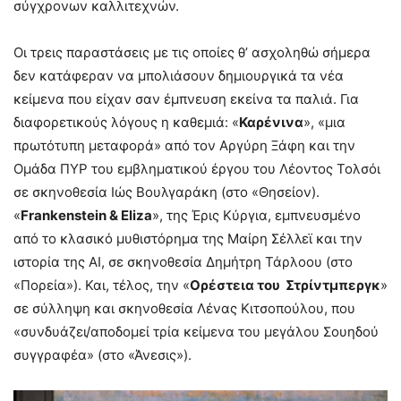
σύγχρονων καλλιτεχνών.
Οι τρεις παραστάσεις με τις οποίες θ’ ασχοληθώ σήμερα
δεν κατάφεραν να μπολιάσουν δημιουργικά τα νέα
κείμενα που είχαν σαν έμπνευση εκείνα τα παλιά. Για
διαφορετικούς λόγους η καθεμιά: «
Καρένινα
», «μια
πρωτότυπη μεταφορά» από τον Αργύρη Ξάφη και την
Ομάδα ΠΥΡ του εμβληματικού έργου του Λέοντος Τολσόι
σε σκηνοθεσία Ιώς Βουλγαράκη (στο «Θησείον).
«
Frankenstein
&
Eliza
», της Έρις Κύργια, εμπνευσμένο
από το κλασικό μυθιστόρημα της Μαίρη Σέλλεϊ και την
ιστορία της ΑΙ, σε σκηνοθεσία Δημήτρη Τάρλοου (στο
«Πορεία»). Και, τέλος, την «
Ορέστεια του Στρίντμπεργκ
»
σε σύλληψη και σκηνοθεσία Λένας Κιτσοπούλου, που
«συνδυάζει/αποδομεί τρία κείμενα του μεγάλου Σουηδού
συγγραφέα» (στο «Άνεσις»).