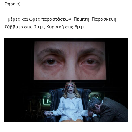
Θησείο)
Ημέρες και ώρες παραστάσεων: Πέμπτη, Παρασκευή,
Σάββατο στις 9μ.μ., Κυριακή στις 6μ.μ.