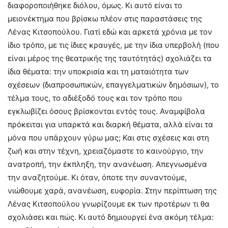
διαφοροποιήθηκε διόλου, όμως. Κι αυτό είναι το
μειονέκτημα που βρίσκω πλέον στις παραστάσεις της
Λένας Κιτσοπούλου. Γιατί εδώ και αρκετά χρόνια με τον
ίδιο τρόπο, με τις ίδιες κραυγές, με την ίδια υπερβολή (που
είναι μέρος της θεατρικής της ταυτότητάς) σχολιάζει τα
ίδια θέματα: την υποκρισία και τη ματαιότητα των
σχέσεων (διαπροσωπικών, επαγγελματικών δημόσιων), το
τέλμα τους, το αδιέξοδό τους και τον τρόπο που
εγκλωβίζει όσους βρίσκονται εντός τους. Αναμφίβολα
πρόκειται για υπαρκτά και διαρκή θέματα, αλλά είναι τα
μόνα που υπάρχουν γύρω μας; Και στις σχέσεις και στη
ζωή και στην τέχνη, χρειαζόμαστε το καινούργιο, την
ανατροπή, την έκπληξη, την ανανέωση. Απεγνωσμένα
την αναζητούμε. Κι όταν, όποτε την συναντούμε,
νιώθουμε χαρά, ανανέωση, ευφορία. Στην περίπτωση της
Λένας Κιτσοπούλου γνωρίζουμε εκ των προτέρων τι θα
σχολιάσει και πώς. Κι αυτό δημιουργεί ένα ακόμη τέλμα: