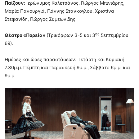
Παίζουν
: Ιερώνυμος Καλετσάνος, Γιώργος Μπινιάρης,
Μαρία Πανουργιά, Γιάννης Στάνκογλου, Χριστίνα
Στεφανίδη, Γιώργος Συμεωνίδης.
ης
Θέατρο «Πορεία»
(Τρικόρφων 3-5 και 3
Σεπτεμβρίου
69).
Ημέρες και ώρες παραστάσεων: Τετάρτη και Κυριακή
7.30μ.μ. Πέμπτη και Παρασκευή 9μ.μ., Σάββατο 6μ.μ. και
9μ.μ.