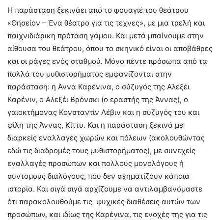
Η παράσταση ξεκινάει από το φουαγιέ του θεάτρου
«Θησείον – Ένα θέατρο για τις τέχνες», με μια τρελή και
παιχνιδιάρικη πρόταση γάμου. Και μετά μπαίνουμε στην
αίθουσα του θεάτρου, όπου το σκηνικό είναι οι αποβάθρες
και οι ράγες ενός σταθμού. Μόνο πέντε πρόσωπα από τα
πολλά του μυθιστορήματος εμφανίζονται στην
παράσταση: η Άννα Καρένινα, ο σύζυγός της Αλεξέι
Καρένιν, ο Αλεξέι Βρόνσκι (ο εραστής της Άννας), ο
γαιοκτήμονας Κονσταντίν Λέβιν και η σύζυγός του και
φίλη της Άννας, Κίττυ. Και η παράσταση ξεκινά με
διαρκείς εναλλαγές χωρών και πόλεων (ακολουθώντας
εδώ τις διαδρομές τους μυθιστορήματος), με συνεχείς
εναλλαγές προσώπων και πολλούς μονολόγους ή
σύντομους διαλόγους, που δεν σχηματίζουν κάποια
ιστορία. Και σιγά σιγά αρχίζουμε να αντιλαμβανόμαστε
ότι παρακολουθούμε τις ψυχικές διαθέσεις αυτών των
προσώπων, και ιδίως της Καρένινα, τις ενοχές της για τις