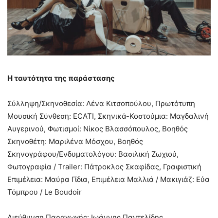
Η ταυτότητα της παράστασης
Σύλληψη/Σκηνοθεσία: Λένα Κιτσοπούλου, Πρωτότυπη
Μουσική Σύνθεση: ECATI, Σκηνικά-Κοστούμια: Μαγδαλινή
Αυγερινού, Φωτισμοί: Νίκος Βλασσόπουλος, Βοηθός
Σκηνοθέτη: Μαριλένα Μόσχου, Βοηθός
Σκηνoγράφου/Eνδυματολόγου: Βασιλική Ζωχιού​​​​​​​,
Φωτογραφία / Trailer: Πάτροκλος Σκαφίδας, Γραφιστική
Επιμέλεια: Μαύρα Γίδια, Επιμέλεια Μαλλιά / Μακιγιάζ: Εύα
Τόμπρου / Le Boudoir
Διεύθυνση Παραγωγής: Ιωάννης Παντελίδης.