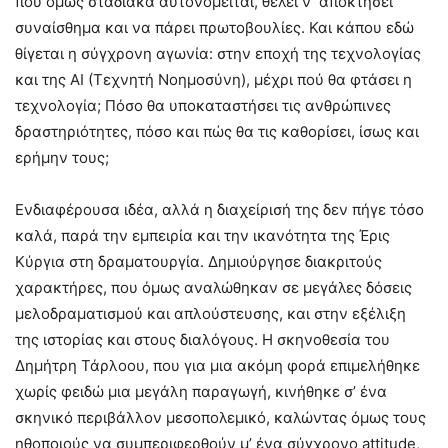
που όμως σταδιακά αυτονομείται, θέλει ν’ αποκτήσει
συναίσθημα και να πάρει πρωτοβουλίες. Και κάπου εδώ
θίγεται η σύγχρονη αγωνία: στην εποχή της τεχνολογίας
και της ΑΙ (Τεχνητή Νοημοσύνη), μέχρι πού θα φτάσει η
τεχνολογία; Πόσο θα υποκαταστήσει τις ανθρώπινες
δραστηριότητες, πόσο και πώς θα τις καθορίσει, ίσως και
ερήμην τους;
Ενδιαφέρουσα ιδέα, αλλά η διαχείρισή της δεν πήγε τόσο
καλά, παρά την εμπειρία και την ικανότητα της Έρις
Κύργια στη δραματουργία. Δημιούργησε διακριτούς
χαρακτήρες, που όμως αναλώθηκαν σε μεγάλες δόσεις
μελοδραματισμού και απλούστευσης, και στην εξέλιξη
της ιστορίας και στους διαλόγους. Η σκηνοθεσία του
Δημήτρη Τάρλοου, που για μια ακόμη φορά επιμελήθηκε
χωρίς φειδώ μια μεγάλη παραγωγή, κινήθηκε σ’ ένα
σκηνικό περιβάλλον μεσοπολεμικό, καλώντας όμως τους
ηθοποιούς να συμπεριφερθούν μ’ ένα σύγχρονο attitude,