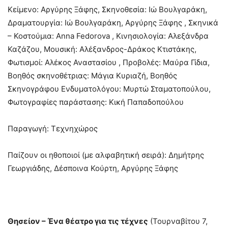
Κείμενο: Αργύρης Ξάφης, Σκηνοθεσία: Ιώ Βουλγαράκη,
Δραματουργία: Ιώ Βουλγαράκη, Αργύρης Ξάφης , Σκηνικά
– Κοστούμια: Anna Fedorova , Κινησιολογία: Αλεξάνδρα
Καζάζου, Μουσική: Αλέξανδρος-Δράκος Κτιστάκης,
Φωτισμοί: Αλέκος Αναστασίου , Προβολές: Μαύρα Γίδια,
Βοηθός σκηνοθέτριας: Μάγια Κυριαζή, Βοηθός
Σκηνογράφου Ενδυματολόγου: Μυρτώ Σταματοπούλου,
Φωτογραφίες παράστασης: Κική Παπαδοπούλου
Παραγωγή: Τεχνηχώρος
Παίζουν οι ηθοποιοί (με αλφαβητική σειρά): Δημήτρης
Γεωργιάδης, Δέσποινα Κούρτη, Αργύρης Ξάφης
Θησείον – Ένα θέατρο για τις τέχνες
(Τουρναβίτου 7,