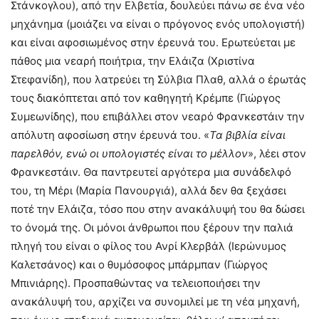
Στάνκογλου), από την Ελβετία, δουλεύει πάνω σε ένα νέο
μηχάνημα (μοιάζει να είναι ο πρόγονος ενός υπολογιστή)
και είναι αφοσιωμένος στην έρευνά του. Ερωτεύεται με
πάθος μια νεαρή ποιήτρια, την Ελάιζα (Χριστίνα
Στεφανίδη), που λατρεύει τη Σύλβια Πλαθ, αλλά ο έρωτάς
τους διακόπτεται από τον καθηγητή Κρέμπε (Γιώργος
Συμεωνίδης), που επιβάλλει στον νεαρό Φρανκεστάιν την
απόλυτη αφοσίωση στην έρευνά του. «
Τα βιβλία είναι
παρελθόν, ενώ οι υπολογιστές είναι το μέλλον
», λέει στον
Φρανκεστάιν. Θα παντρευτεί αργότερα μια συνάδελφό
του, τη Μέρι (Μαρία Πανουργιά), αλλά δεν θα ξεχάσει
ποτέ την Ελάιζα, τόσο που στην ανακάλυψή του θα δώσει
το όνομά της. Οι μόνοι άνθρωποι που ξέρουν την παλιά
πληγή του είναι ο φίλος του Ανρί Κλερβάλ (Ιερώνυμος
Καλετσάνος) και ο θυμόσοφος μπάρμπαν (Γιώργος
Μπινιάρης). Προσπαθώντας να τελειοποιήσει την
ανακάλυψή του, αρχίζει να συνομιλεί με τη νέα μηχανή,