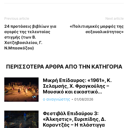
Previous article
Next article
24 προτάσεις βιβλίων για
«Πολιτισμικές μορφές της
αγορές της τελευταίας
σεξουαλικότητας»
στιγμής (των Β.
Χατζηβασιλείου, Γ.
Ν.Μπασκόζου)
ΠΕΡΙΣΣΟΤΕΡΑ ΑΡΘΡΑ ΑΠΟ ΤΗΝ ΚΑΤΗΓΟΡΙΑ
Μικρή Επίδαυρος: «1961», Κ.
Σελαμσής, Χ. Φραγκούλης –
Μουσικό και εικαστικό...
ο αναγνώστης
-
01/08/2026
Φεστιβάλ Επιδαύρου 3:
«Άλκηστις», Ευριπίδης, Δ.
Καραντζάς – Η πλάστιγγα