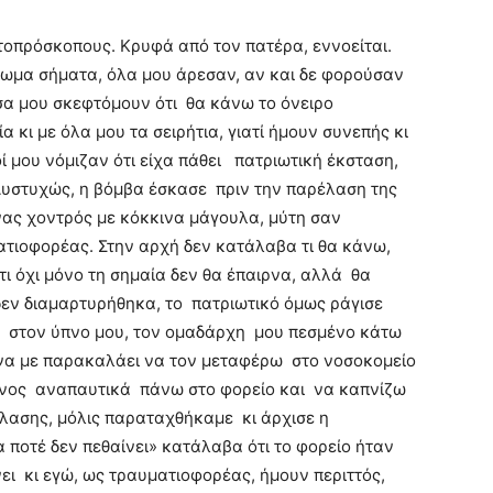
τοπρόσκοπους. Κρυφά από τον πατέρα, εννοείται.
ρωμα σήματα, όλα μου άρεσαν, αν και δε φορούσαν
έσα μου σκεφτόμουν ότι θα κάνω το όνειρο
 κι με όλα μου τα σειρήτια, γιατί ήμουν συνεπής κι
ί μου νόμιζαν ότι είχα πάθει πατριωτική έκσταση,
Δυστυχώς, η βόμβα έσκασε πριν την παρέλαση της
νας χοντρός με κόκκινα μάγουλα, μύτη σαν
ατιοφορέας. Στην αρχή δεν κατάλαβα τι θα κάνω,
ι όχι μόνο τη σημαία δεν θα έπαιρνα, αλλά θα
δεν διαμαρτυρήθηκα, το πατριωτικό όμως ράγισε
πα στον ύπνο μου, τον ομαδάρχη μου πεσμένο κάτω
 να με παρακαλάει να τον μεταφέρω στο νοσοκομείο
ένος αναπαυτικά πάνω στο φορείο και να καπνίζω
λασης, μόλις παραταχθήκαμε κι άρχισε η
α ποτέ δεν πεθαίνει» κατάλαβα ότι το φορείο ήταν
ει κι εγώ, ως τραυματιοφορέας, ήμουν περιττός,