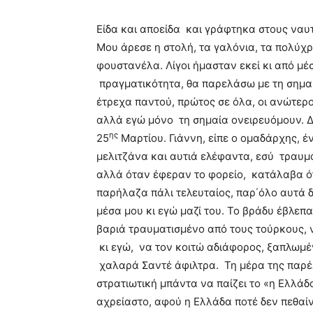
Είδα και αποείδα και γράφτηκα στους ναυ
Μου άρεσε η στολή, τα γαλόνια, τα πολύχ
φουστανέλα. Λίγοι ήμασταν εκεί κι από μ
πραγματικότητα, θα παρελάσω με τη σημαία
έτρεχα παντού, πρώτος σε όλα, οι ανώτερο
αλλά εγώ μόνο τη σημαία ονειρευόμουν. 
ης
25
Μαρτίου. Γιάννη, είπε ο ομαδάρχης, έ
μελιτζάνα και αυτιά ελέφαντα, εσύ τραυμ
αλλά όταν έφεραν το φορείο, κατάλαβα ότ
παρήλαζα πάλι τελευταίος, παρ΄όλο αυτά 
μέσα μου κι εγώ μαζί του. Το βράδυ έβλε
βαριά τραυματισμένο από τους τούρκους,
κι εγώ, να τον κοιτώ αδιάφορος, ξαπλωμ
χαλαρά Σαντέ άφιλτρα. Τη μέρα της παρέ
στρατιωτική μπάντα να παίζει το «η Ελλάδ
αχρείαστο, αφού η Ελλάδα ποτέ δεν πεθαίν