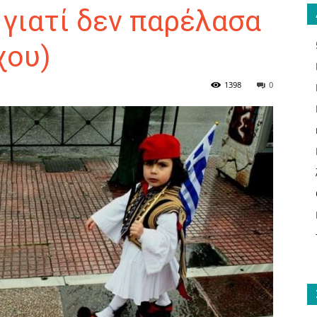
 γιατί δεν παρέλασα
χου)
ΑΝΑΓΝΩΣΤΗΣ
1398
0
ΓΙΑ
ΤΟ