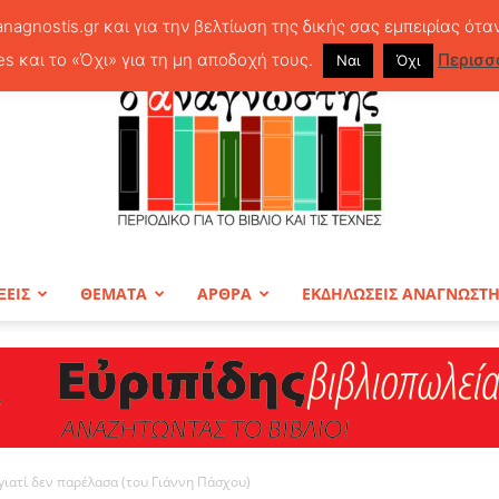
anagnostis.gr και για την βελτίωση της δικής σας εμπειρίας ότα
es και το «Όχι» για τη μη αποδοχή τους.
Περισσ
Ναι
Όχι
ΞΕΙΣ
ΘΕΜΑΤΑ
ΑΡΘΡΑ
ΕΚΔΗΛΩΣΕΙΣ ΑΝΑΓΝΩΣΤ
ΠΕΡΙΟΔΙΚΟ
γιατί δεν παρέλασα (του Γιάννη Πάσχου)
Ο