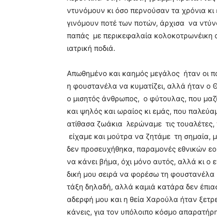
ντυνόμουν κι όσο περνούσαν τα χρόνια κι
γινόμουν ποτέ των ποτών, άρχισα να ντύνο
παπάς με περικεφαλαία κολοκοτρωνέικη αν
ιατρική ποδιά.
Απωθημένο και καημός μεγάλος ήταν οι π
η φουστανέλα να κυματίζει, αλλά ήταν ο Θ
ο μισητός άνθρωπος, ο φύτουλας, που μαζί
και ψηλός και ωραίος κι εμάς, που παλεύα
ατίθασα ζωάκια λερώναμε τις τουαλέτες,
είχαμε και μούτρα να ζητάμε τη σημαία, 
δεν προσευχήθηκα, παραμονές εθνικών εορτ
να κάνει βήμα, όχι μόνο αυτός, αλλά κι ο 
δική μου σειρά να φορέσω τη φουστανέλα 
τάξη δηλαδή, αλλά καμιά κατάρα δεν έπιασ
αδερφή μου και η θεία Χαρούλα ήταν ξετρε
κάνεις, για τον υπόλοιπο κόσμο απαρατήρ