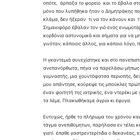
οπότε, άρπαξα το φορείο και το έβαλα στ
μόνο που λυπήθηκα ήταν ο Δημητράκης που
κλάμα, δεν ήξεραν τι να τον κάνουν και 
Σημαιοφόρο έβαλαν τον γιό ενός ενωμοτάρ
κορδόνια αστυνομικά και σήματα για να μ
γινόταν, κάποιος άλλος, για κάποιο λόγο
Η γκαντεμιά συνεχίστηκε και στο πανεπιστή
ανεπανόρθωτα, πήγα να παρελάσω μήπως κα
γυμναστής, μια χουντόφατσα περιοπής, δεν
μου απάντησε, κούρεψε τις μπούκλες πρώτα
έναν φοιτητή της ιατρικής, ένα ντερέκι με
τα λέμε. Πλακωθήκαμε άγρια κι έφυγα.
Ευτυχώς, ήρθε το πλήρωμα του χρόνου και 
τάγμα ανεπιθύμητων, παρήλασα εν τέλει κα
γιατί έπαθε γαστρεντερίτιδα ο δεκανέας, 