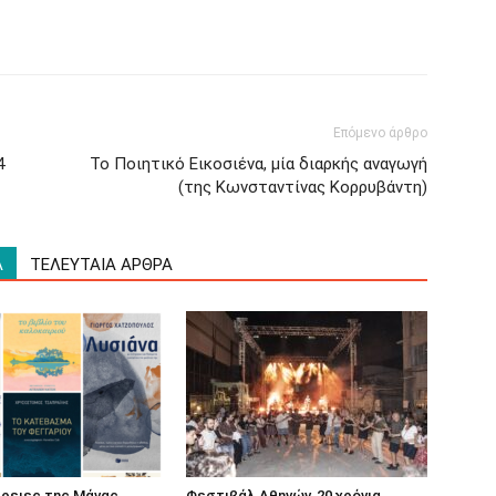
Επόμενο άρθρο
4
Το Ποιητικό Εικοσιένα, μία διαρκής αναγωγή
(της Κωνσταντίνας Κορρυβάντη)
Α
ΤΕΛΕΥΤΑΙΑ ΑΡΘΡΑ
έρειες της Μάνας
Φεστιβάλ Αθηνών, 20 χρόνια