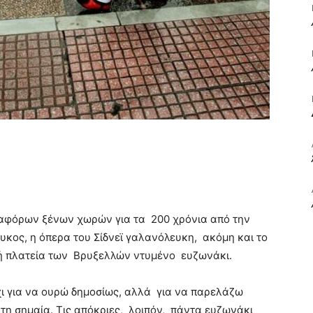
ΒΙΒΛΙΟ
ΚΑΙ
αφόρων ξένων χωρών για τα 200 χρόνια από την
ΤΙΣ
κος, η όπερα του Σίδνεϊ γαλανόλευκη, ακόμη και το
κή πλατεία των Βρυξελλών ντυμένο ευζωνάκι.
χι για να ουρώ δημοσίως, αλλά για να παρελάζω
η σημαία. Τις απόκριες, λοιπόν, πάντα ευζωνάκι
ΤΕΧΝΕΣ