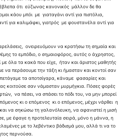
 έβλεπα ότι εύζωνας κανονικός μάλλον δε θα
μαι κάου μπόι με γιαταγάνι αντί για πιστόλια,
τί για καλιμάφκι, γιατρός με φουστανέλα αντί για
αρελάσεις, ονειρευόμουν να κρατήσω τη σημαία και
έμης το εμπόδιο, ο σημαιοφόρος, αυτός ο άχρηστος,
 με όλα τα κακά που είχε, ήταν και άριστος μαθητής
με να περάσουμε την τάξη κι ήμασταν και κοντοί σαν
 πετάγαμε τα αποτσίγαρα, κάναμε φασαρίες και
μας κοιτούσε σαν νάμασταν μυρμήγκια. Πόσες φορές
ών, να πέσει, να σπάσει το πόδι του, να μην μπορεί
επόμενος κι ο επόμενος κι ο επόμενος, μέχρι νάρθει η
και να σηκώσω τη γαλανόλευκη, να αφανιστεί η μισή
ε, με έφαγε η προτελευταία σειρά, μόνο η μάννα, η
λαμένες με το λεβέντικο βάδισμά μου, αλλά τι να το
ητος περνούσα.