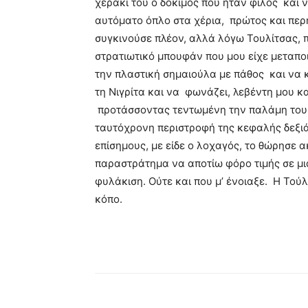
χεράκι του ο δόκιμος που ήταν φίλος και 
αυτόματο όπλο στα χέρια, πρώτος και περή
συγκινούσε πλέον, αλλά λόγω Τουλίτσας, π
στρατιωτικό μπουφάν που μου είχε μεταπο
την πλαστική σημαιούλα με πάθος και να κ
τη Νιγρίτα και να φωνάζει, λεβέντη μου κ
προτάσσοντας τεντωμένη την παλάμη του 
ταυτόχρονη περιστροφή της κεφαλής δεξι
επίσημους, με είδε ο λοχαγός, το θώρησε α
παραστράτημα να αποτίω φόρο τιμής σε μι
φυλάκιση. Ούτε και που μ’ ένοιαξε. Η Τούλ
κόπο.