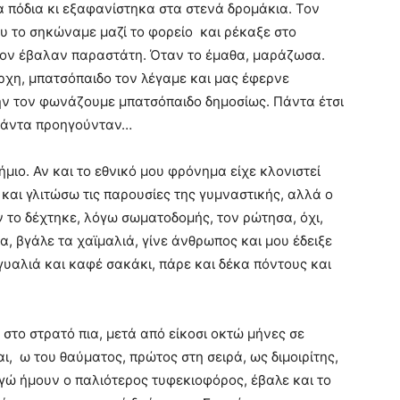
α πόδια κι εξαφανίστηκα στα στενά δρομάκια. Τον
 το σηκώναμε μαζί το φορείο και ρέκαξε στο
τον έβαλαν παραστάτη. Όταν το έμαθα, μαράζωσα.
χη, μπατσόπαιδο τον λέγαμε και μας έφερνε
ην τον φωνάζουμε μπατσόπαιδο δημοσίως. Πάντα έτσι
, πάντα προηγούνταν…
μιο. Αν και το εθνικό μου φρόνημα είχε κλονιστεί
ι γλιτώσω τις παρουσίες της γυμναστικής, αλλά ο
 το δέχτηκε, λόγω σωματοδομής, τον ρώτησα, όχι,
, βγάλε τα χαϊμαλιά, γίνε άνθρωπος και μου έδειξε
 γυαλιά και καφέ σακάκι, πάρε και δέκα πόντους και
στο στρατό πια, μετά από είκοσι οκτώ μήνες σε
ι, ω του θαύματος, πρώτος στη σειρά, ως διμοιρίτης,
εγώ ήμουν ο παλιότερος τυφεκιοφόρος, έβαλε και το