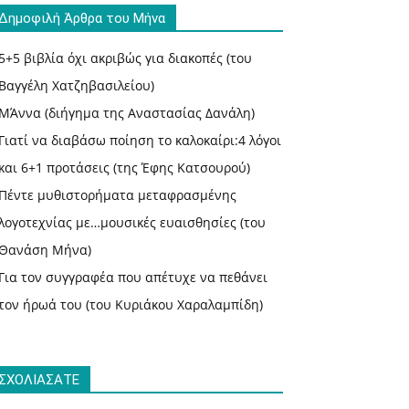
Δημοφιλή Άρθρα του Μήνα
5+5 βιβλία όχι ακριβώς για διακοπές (του
Βαγγέλη Χατζηβασιλείου)
ΜΆννα (διήγημα της Αναστασίας Δανάλη)
Γιατί να διαβάσω ποίηση το καλοκαίρι:4 λόγοι
και 6+1 προτάσεις (της Έφης Κατσουρού)
Πέντε μυθιστορήματα μεταφρασμένης
λογοτεχνίας με…μουσικές ευαισθησίες (του
Θανάση Μήνα)
Για τον συγγραφέα που απέτυχε να πεθάνει
τον ήρωά του (του Κυριάκου Χαραλαμπίδη)
ΣΧΟΛΙΑΣΑΤΕ