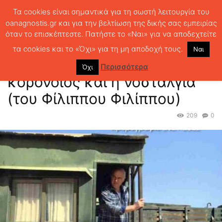
Τα cookies είναι σημαντικά για τη σωστή λειτουργία του
oanagnostis.gr και για την βελτίωση της δικής σας εμπειρίας
όταν το επισκέπτεστε. Πατήστε το «Ναι» για να αποδεχτείτε
ΑΡΧΙΚΗ
ΚΡΙΤΙΚΗ ΒΙΒΛΙΟΥ
ΚΡΙΤΙΚΕΣ
Η Κύπρος, η πολιτική, ο
κορονοϊός και η νοσταλγία (του Φίλιππου Φιλίππου)...
τα cookies και το «Όχι» για τη μη αποδοχή τους.
Ναι
Η Κύπρος, η πολιτική, ο
Περισσότερα
Όχι
κορονοϊός και η νοσταλγία
(του Φίλιππου Φιλίππου)
209
0