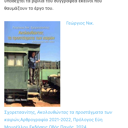
υποδεχτεί τα βιβλία του συγγραφέα εκείνοι που
θαυμάζουν το έργο του.
Γεώργιος Νικ.
Σχορετσανίτης,
Ακολουθώντας τα προστάγματα των
καιρών,
Αρθρογραφία 2021-2022, Πρόλογος Εύη
Μουρέλλου,Εκδόσεις Οδός Πανός, 2024