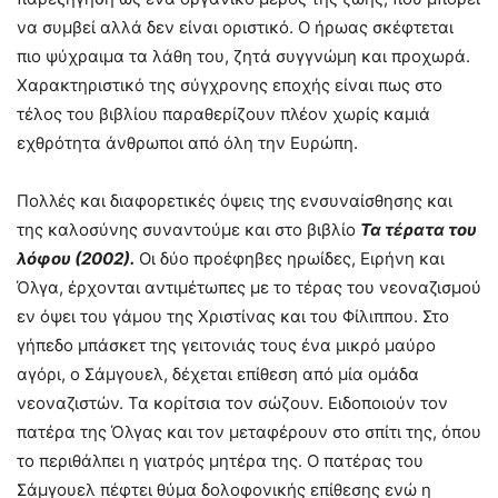
να συμβεί αλλά δεν είναι οριστικό. Ο ήρωας σκέφτεται
πιο ψύχραιμα τα λάθη του, ζητά συγγνώμη και προχωρά.
Χαρακτηριστικό της σύγχρονης εποχής είναι πως στο
τέλος του βιβλίου παραθερίζουν πλέον χωρίς καμιά
εχθρότητα άνθρωποι από όλη την Ευρώπη.
Πολλές και διαφορετικές όψεις της ενσυναίσθησης και
της καλοσύνης συναντούμε και στο βιβλίο
Τα τέρατα του
λόφου (2002).
Οι δύο προέφηβες ηρωίδες, Ειρήνη και
Όλγα, έρχονται αντιμέτωπες με το τέρας του νεοναζισμού
εν όψει του γάμου της Χριστίνας και του Φίλιππου. Στο
γήπεδο μπάσκετ της γειτονιάς τους ένα μικρό μαύρο
αγόρι, ο Σάμγουελ, δέχεται επίθεση από μία ομάδα
νεοναζιστών. Τα κορίτσια τον σώζουν. Ειδοποιούν τον
πατέρα της Όλγας και τον μεταφέρουν στο σπίτι της, όπου
το περιθάλπει η γιατρός μητέρα της. Ο πατέρας του
Σάμγουελ πέφτει θύμα δολοφονικής επίθεσης ενώ η