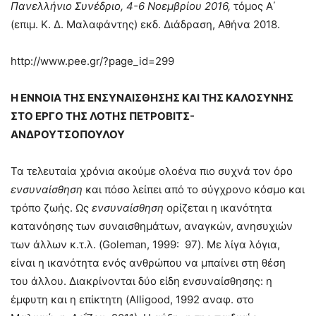
Πανελλήνιο Συνέδριo, 4-6 Νοεμβρίου 2016,
τόμος Α΄
(επιμ. Κ. Δ. Μαλαφάντης) εκδ. Διάδραση, Αθήνα 2018.
http://www.pee.gr/?page_id=299
Η ΕΝΝΟΙΑ ΤΗΣ ΕΝΣΥΝΑΙΣΘΗΣΗΣ ΚΑΙ ΤΗΣ ΚΑΛΟΣΥΝΗΣ
ΣΤΟ ΕΡΓΟ ΤΗΣ ΛΟΤΗΣ ΠΕΤΡΟΒΙΤΣ-
ΑΝΔΡΟΥΤΣΟΠΟΥΛΟΥ
Τα τελευταία χρόνια ακούμε ολοένα πιο συχνά τον όρο
ενσυναίσθηση
και πόσο λείπει από το σύγχρονο κόσμο και
τρόπο ζωής. Ως
ενσυναίσθηση
ορίζεται η ικανότητα
κατανόησης των συναισθημάτων, αναγκών, ανησυχιών
των άλλων κ.τ.λ. (Goleman, 1999: 97). Με λίγα λόγια,
είναι η ικανότητα ενός ανθρώπου να μπαίνει στη θέση
του άλλου. Διακρίνονται δύο είδη ενσυναίσθησης: η
έμφυτη και η επίκτητη (Alligood, 1992 αναφ. στο