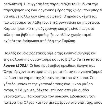
ρεαλιστική. Η συγγραφέας παρουσιάζει το θυμό και την
παρεξήγηση ως ένα οργανικό μέρος της ζωής, που μπορεί
να συμβεί αλλά δεν είναι οριστικό. Ο ήρωας σκέφτεται
πιο ψύχραιμα τα λάθη του, ζητά συγγνώμη και προχωρά.
Χαρακτηριστικό της σύγχρονης εποχής είναι πως στο
τέλος του βιβλίου παραθερίζουν πλέον χωρίς καμιά
εχθρότητα άνθρωποι από όλη την Ευρώπη.
Πολλές και διαφορετικές όψεις της ενσυναίσθησης και
της καλοσύνης συναντούμε και στο βιβλίο
Τα τέρατα του
λόφου (2002).
Οι δύο προέφηβες ηρωίδες, Ειρήνη και
Όλγα, έρχονται αντιμέτωπες με το τέρας του νεοναζισμού
εν όψει του γάμου της Χριστίνας και του Φίλιππου. Στο
γήπεδο μπάσκετ της γειτονιάς τους ένα μικρό μαύρο
αγόρι, ο Σάμγουελ, δέχεται επίθεση από μία ομάδα
νεοναζιστών. Τα κορίτσια τον σώζουν. Ειδοποιούν τον
πατέρα της Όλγας και τον μεταφέρουν στο σπίτι της, όπου