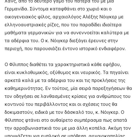
Χανς, από το δεύτερο γάμο του πατέρα του με μία
Γερμανίδα. Σύντομα καταφθάνει στο χωριό και ο
οικογενειακός φίλος, αρχαιολόγος Αλέξης Νόιγκερ με
ελληνοαυστριακές ρίζες, που του παραδίδει ιδιαίτερα
μαθήματα γερμανικών για να συνεννοείται καλύτερα με
τα αδέρφια του. Ο κ. Νόιγκερ διεξάγει έρευνες στην
περιοχή, που παρουσιάζει έντονο ιστορικό ενδιαφέρον.
Ο Φίλιππος διαθέτει τα χαρακτηριστικά κάθε εφήβου,
είναι κυκλοθυμικός, οξύθυμος και νευρικός. Τα πηγαίνει
αρκετά καλά με τα αδέρφια του και τις προκλήσεις της
καθημερινότητας. Εν τούτοις, μία σειρά παρεξηγήσεων θα
τον οδηγήσει σε λανθασμένες κρίσεις για ανθρώπους του
κοντινού του περιβάλλοντος και οι σχέσεις τους θα
δοκιμαστούν, ειδικά με τον δάσκαλό του, κ. Νόιγκερ. Ο
Φίλιππος φτάνει στο αυθαίρετο συμπέρασμα πως απατά
την αρραβωνιαστικιά του με μια άλλη κοπέλα. Ακόμη τον
υποψιάζεται για εμπλοκή σε υπόθεση αρχαιοκαπηλίας.