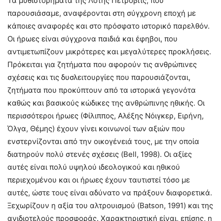
Τα μυθιστορήματα της Λότης Πέτροβιτς, που
παρουσιάσαμε, αναφέρονται στη σύγχρονη εποχή με
κάποιες αναφορές και στο πρόσφατο ιστορικό παρελθόν.
Οι ήρωες είναι σύγχρονα παιδιά και έφηβοι, που
αντιμετωπίζουν μικρότερες και μεγαλύτερες προκλήσεις.
Πρόκειται για ζητήματα που αφορούν τις ανθρώπινες
σχέσεις και τις δυσλειτουργίες που παρουσιάζονται,
ζητήματα που προκύπτουν από τα ιστορικά γεγονότα
καθώς και βασικούς κώδικες της ανθρώπινης ηθικής. Οι
περισσότεροι ήρωες (Φίλιππος, Αλέξης Νόιγκερ, Ειρήνη,
Όλγα, Θέμης) έχουν γίνει κοινωνοί των αξιών που
ενστερνίζονται από την οικογένειά τους, με την οποία
διατηρούν πολύ στενές σχέσεις (Bell, 1998). Οι αξίες
αυτές είναι πολύ υψηλού ιδεολογικού και ηθικού
περιεχομένου και οι ήρωες έχουν ταυτιστεί τόσο με
αυτές, ώστε τους είναι αδύνατο να πράξουν διαφορετικά.
Ξεχωρίζουν η αξία του αλτρουισμού (Batson, 1991) και της
ανιδιοτελούς προσφοράς. Χαρακτηριστική είναι, επίσης, η