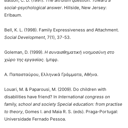
Batson, C. D. (1991).
The altruism question: Toward a
social-psychological answer
. Hillside, New Jersey:
Erlbaum.
Bell, K. L. (1998). Family Expressiveness and Attachment.
Social
Development
, 7(1), 37-53.
Goleman, D. (1999).
Η συναισθηματική νοημοσύνη στο
χώρο της εργασίας.
(μτφρ.
Α. Παπασταύρου, Ελληνικά Γράμματα, Αθήνα.
Louari, M. & Paparousi, M. (2009). Do children with
disabilities have friend? In
International congress on
family, school and society Special education: from practise
to theory
, Gomes I. and Maia R. S. (eds). Praga-Portugal:
Universidade Fernado Pessoa.