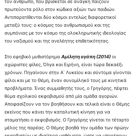
τον άνθρωπο, που βρίσκεται σε ανάγκη παίζουν
πρωτεύοντα ρόλο στον κώδικα αξιών των παιδιών.
Αντιπαρατίθενται δύο κόσμοι εντελώς διαφορετικοί
μεταξύ τους: ο κόσμος του ανθρωπισμού και της
συμπόνιας με τον κόσμο της ολοκληρωτικής ιδεολογίας
του ναζισμού και της ανελέητης επιθετικότητας.
Στο εφηβικό μυθιστόρημα
Αμίλητη αγάπη (2014)
οι
αχώριστες φίλες, Όλγα και Ειρήνη, είναι τώρα δεκαέξι
χρόνων. Πηγαίνουν στην Α΄ Λυκείου και σύντομα γίνονται
φίλοι και με το Θέμη, έναν συνομίληκό τους με κινητικά
προβλήματα. Ένας συμμαθητής τους, ο Γρηγόρης, πέφτει
θύμα σχολικού εκφοβισμού από μία ομάδα αγοριών.
Αποφασίζουν να τον βοηθήσουν και τελικά είναι ο Θέμης
εκείνος που κάνει την καταλυτική κίνηση για να
σταματήσει ο εκφοβισμός. Ο Γρηγόρης γίνεται το τέταρτο
μέλος της παρέας. Ο Θέμης βοηθά την ομάδα των πρώην
εκφοβιστών με ιδιαίτερα μαθήματα, ώστε να μπορέσουν