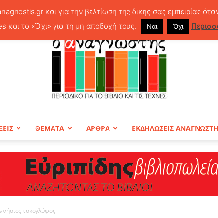
anagnostis.gr και για την βελτίωση της δικής σας εμπειρίας ότα
es και το «Όχι» για τη μη αποδοχή τους.
Περισσ
Ναι
Όχι
ΞΕΙΣ
ΘΕΜΑΤΑ
ΑΡΘΡΑ
ΕΚΔΗΛΩΣΕΙΣ ΑΝΑΓΝΩΣΤ
ΠΕΡΙΟΔΙΚΟ
ννήσιος τοκογλύφος
Ο