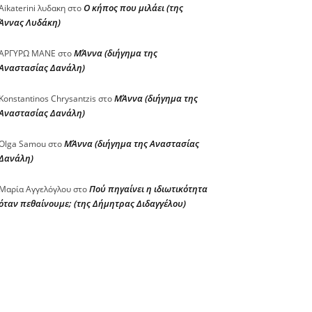
Ο κήπος που μιλάει (της
Aikaterini λυδακη
στο
Άννας Λυδάκη)
ΜΆννα (διήγημα της
ΑΡΓΥΡΩ ΜΑΝΕ
στο
Αναστασίας Δανάλη)
ΜΆννα (διήγημα της
Konstantinos Chrysantzis
στο
Αναστασίας Δανάλη)
ΜΆννα (διήγημα της Αναστασίας
Olga Samou
στο
Δανάλη)
Πού πηγαίνει η ιδιωτικότητα
Μαρία Αγγελόγλου
στο
όταν πεθαίνουμε; (της Δήμητρας Διδαγγέλου)