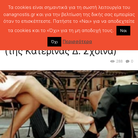
Τα cookies είναι σημαντικά για τη σωστή λειτουργία του
oanagnostis.gr και για την βελτίωση της δικής σας εμπειρίας
όταν το επισκέπτεστε. Πατήστε το «Ναι» για να αποδεχτείτε
ΑΡΧΙΚΗ
ΚΡΙΤΙΚΗ ΒΙΒΛΙΟΥ
ΚΡΙΤΙΚΕΣ
Ένα ακόμα ερωτικό βιβλίο;
(της Κατερίνας Δ. Σχοινά)
τα cookies και το «Όχι» για τη μη αποδοχή τους.
Ναι
Ένα ακόμα ερωτικό βιβλίο;
Περισσότερα
Όχι
(της Κατερίνας Δ. Σχοινά)
288
0