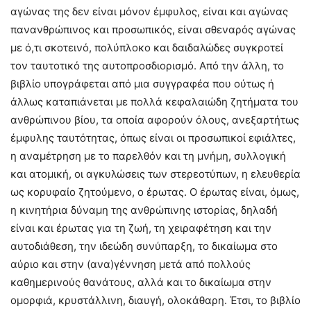
αγώνας της δεν είναι μόνον έμφυλος, είναι και αγώνας
πανανθρώπινος και προσωπικός, είναι σθεναρός αγώνας
με ό,τι σκοτεινό, πολύπλοκο και δαιδαλώδες συγκροτεί
τον ταυτοτικό της αυτοπροσδιορισμό. Από την άλλη, το
βιβλίο υπογράφεται από μια συγγραφέα που ούτως ή
άλλως καταπιάνεται με πολλά κεφαλαιώδη ζητήματα του
ανθρώπινου βίου, τα οποία αφορούν όλους, ανεξαρτήτως
έμφυλης ταυτότητας, όπως είναι οι προσωπικοί εφιάλτες,
η αναμέτρηση με το παρελθόν και τη μνήμη, συλλογική
και ατομική, οι αγκυλώσεις των στερεοτύπων, η ελευθερία
ως κορυφαίο ζητούμενο, ο έρωτας. Ο έρωτας είναι, όμως,
η κινητήρια δύναμη της ανθρώπινης ιστορίας, δηλαδή
είναι και έρωτας για τη ζωή, τη χειραφέτηση και την
αυτοδιάθεση, την ιδεώδη συνύπαρξη, το δικαίωμα στο
αύριο και στην (ανα)γέννηση μετά από πολλούς
καθημερινούς θανάτους, αλλά και το δικαίωμα στην
ομορφιά, κρυστάλλινη, διαυγή, ολοκάθαρη. Έτσι, το βιβλίο