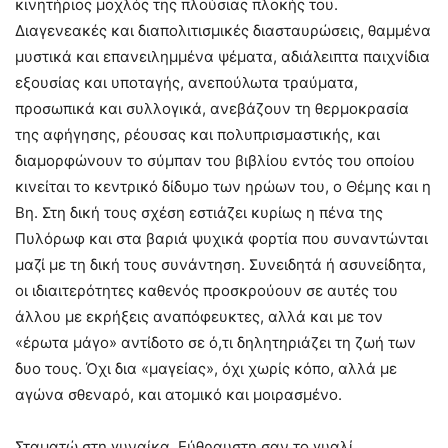
κινητήριος μοχλός της πλούσιας πλοκής του.
Διαγενεακές και διαπολιτισμικές διασταυρώσεις, θαμμένα
μυστικά και επανειλημμένα ψέματα, αδιάλειπτα παιχνίδια
εξουσίας και υποταγής, ανεπούλωτα τραύματα,
προσωπικά και συλλογικά, ανεβάζουν τη θερμοκρασία
της αφήγησης, ρέουσας και πολυπρισμαστικής, και
διαμορφώνουν το σύμπαν του βιβλίου εντός του οποίου
κινείται το κεντρικό δίδυμο των ηρώων του, ο Θέμης και η
Βη. Στη δική τους σχέση εστιάζει κυρίως η πένα της
Πυλόρωφ και στα βαριά ψυχικά φορτία που συναντώνται
μαζί με τη δική τους συνάντηση. Συνειδητά ή ασυνείδητα,
οι ιδιαιτερότητες καθενός προσκρούουν σε αυτές του
άλλου με εκρήξεις αναπόφευκτες, αλλά και με τον
«έρωτα μάγο» αντίδοτο σε ό,τι δηλητηριάζει τη ζωή των
δυο τους. Όχι δια «μαγείας», όχι χωρίς κόπο, αλλά με
αγώνα σθεναρό, και ατομικό και μοιρασμένο.
Σταματώ στη γυναίκα. Εύθραυστη σαν το γυαλί,