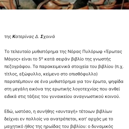
της
Κ
ατερίνας Δ.
Σ
χοινά
Το τελευταίο μυθιστόρημα της Νόρας Πυλόρωφ «Έρωτας
ο
Μάγος» είναι το 5
κατά σειράν βιβλίο της γνωστής
πεζογράφου. Τα παρακειμενικά στοιχεία του βιβλίου (π.χ.
τίτλος, εξώφυλλο, κείμενο στο οπισθόφυλλο)
παραπέμπουν σε ένα μυθιστόρημα για τον έρωτα, ψηφίδα
στη μεγάλη εικόνα της ερωτικής λογοτεχνίας που ανθεί
ειδικά στις τάξεις του γυναικείου αναγνωστικού κοινού.
Εδώ, ωστόσο, η συνήθης «συνταγή» τέτοιων βιβλίων
δείχνει εν πολλοίς να ανατρέπεται, κατ’ αρχάς με το
μαχητικό
ήθος
της ηρωίδας του βιβλίου: ο δυναμικός