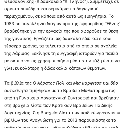
Θεσσαλονίκης (Διδασκαλείο “Δ. Γληνός”). Συμμετείχε σε
αρκετά συνέδρια και σεμινάρια παιδαγωγικού
περιεχομένου, σε κάποια από αυτά ως εισηγήτρια. Το
1983 σε πανελλήνιο διαγωνισμό της εφημερίδας “Έθνος”
βραβεύτηκε για την εργασία της που αφορούσε τη θέση
της γυναίκας. Εργάζεται ως δασκάλα εδώ και είκοσι
τέσσερα χρόνια, τα τελευταία από τα οποία σε σχολεία
της Λάρισας. Ξεκίνησε τη συγγραφή ιστοριών για παιδιά
με σκοπό να τις χρησιμοποιήσει μέσα στην τάξη ώστε να
γίνει ευκολότερη η διδασκαλία κάποιων θεμάτων.
Τα βιβλία της
Ο Αόρατος Πολ
και
Μια καρφίτσα και δύο
αυτοκίνητα
τιμήθηκαν με το Βραβείο Μυθιστορήματος
από τη Γυναικεία Λογοτεχνική Συντροφιά και βρέθηκαν
στη βραχεία λίστα των Κρατικών Βραβείων Παιδικής
Λογοτεχνίας. Στη Βραχεία Λίστα των παιδικών/νεανικών
βιβλίων του Αναγνώστη για το 2013 παρουσιάστηκε το
μυθιστόρημά της για εφήβους
Κώδικας 99
(όλα στις εκδ.