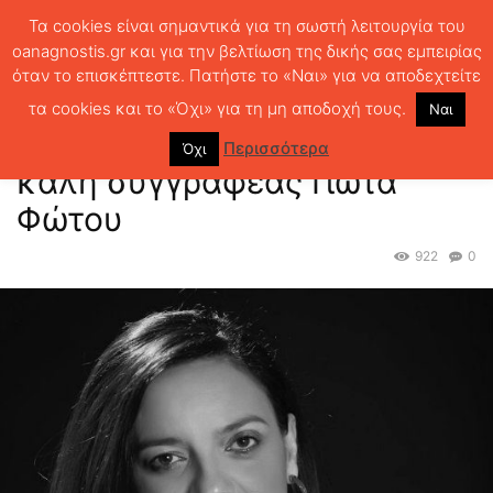
Τα cookies είναι σημαντικά για τη σωστή λειτουργία του
oanagnostis.gr και για την βελτίωση της δικής σας εμπειρίας
όταν το επισκέπτεστε. Πατήστε το «Ναι» για να αποδεχτείτε
ΑΡΧΙΚΗ
ΝΕΑ - EVENTS
Έφυγε από κοντά μας η καλή συγγραφέας
Γιώτα Φώτου
τα cookies και το «Όχι» για τη μη αποδοχή τους.
Ναι
Έφυγε από κοντά μας η
Περισσότερα
Όχι
καλή συγγραφέας Γιώτα
Φώτου
922
0