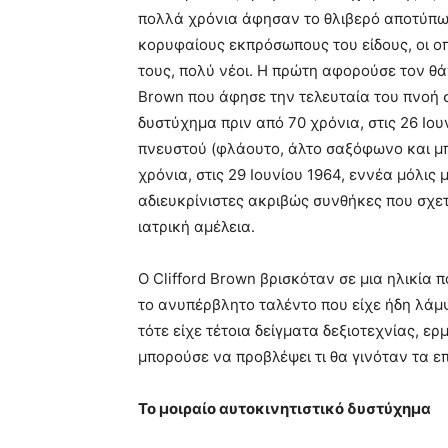
πολλά χρόνια άφησαν το θλιβερό αποτύπωμ
κορυφαίους εκπρόσωπους του είδους, οι ο
τους, πολύ νέοι. Η πρώτη αφορούσε τον θά
Brown που άφησε την τελευταία του πνοή 
δυστύχημα πριν από 70 χρόνια, στις 26 Ιου
πνευστού (φλάουτο, άλτο σαξόφωνο και μπά
χρόνια, στις 29 Ιουνίου 1964, εννέα μόλις
αδιευκρίνιστες ακριβώς συνθήκες που σχετ
ιατρική αμέλεια.
Ο Clifford Brown βρισκόταν σε μια ηλικία
το ανυπέρβλητο ταλέντο που είχε ήδη λάμ
τότε είχε τέτοια δείγματα δεξιοτεχνίας, ε
μπορούσε να προβλέψει τι θα γινόταν τα ε
Το μοιραίο αυτοκινητιστικό δυστύχημα