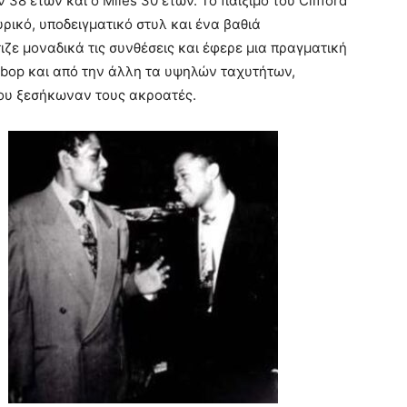
38 ετών και ο Miles 30 ετών. Το παίξιμο του Clifford
υρικό, υποδειγματικό στυλ και ένα βαθιά
ζε μοναδικά τις συνθέσεις και έφερε μια πραγματική
bop και από την άλλη τα υψηλών ταχυτήτων,
που ξεσήκωναν τους ακροατές.