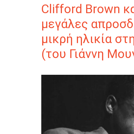
Clifford Brown κα
μεγάλες απροσδ
μικρή ηλικία στ
(του Γιάννη Μου