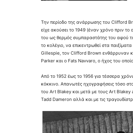
Την περίοδο της ανάρρωσης του Clifford B
είχε ακούσει το 1949 (έναν χρόνο πριν το
του ως θερμός συμπαραστάτης του αφού το
το κολέγιο, να επικεντρωθεί στα παιξίματα
Gillespie, τον Clifford Brown ενθάρρυναν κ
Parker και ο Fats Navvaro, ο ήχος του οποί
Από το 1952 έως το 1956 για τέσσερα χρόν
κόκκινο. Απανωτές ηχογραφήσεις τόσο στα
του Art Blakey και μετά με τους Art Blakey 
Tadd Dameron αλλά και με τις τραγουδίστρι