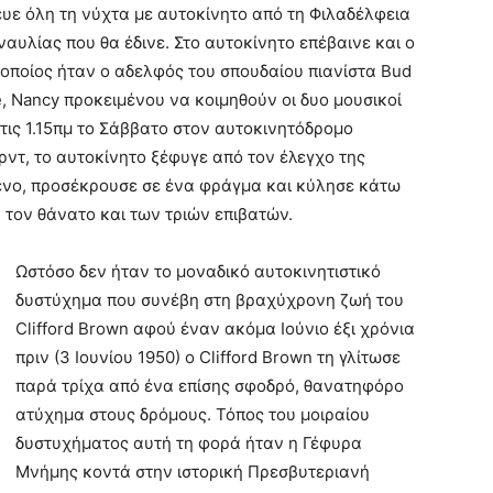
δευε όλη τη νύχτα με αυτοκίνητο από τη Φιλαδέλφεια
ναυλίας που θα έδινε. Στο αυτοκίνητο επέβαινε και ο
ο οποίος ήταν ο αδελφός του σπουδαίου πιανίστα Bud
e, Nancy προκειμένου να κοιμηθούν οι δυο μουσικοί
στις 1.15πμ το Σάββατο στον αυτοκινητόδρομο
ντ, το αυτοκίνητο ξέφυγε από τον έλεγχο της
ένο, προσέκρουσε σε ένα φράγμα και κύλησε κάτω
ον θάνατο και των τριών επιβατών.
Ωστόσο δεν ήταν το μοναδικό αυτοκινητιστικό
δυστύχημα που συνέβη στη βραχύχρονη ζωή του
Clifford Brown αφού έναν ακόμα Ιούνιο έξι χρόνια
πριν (3 Ιουνίου 1950) ο Clifford Brown τη γλίτωσε
παρά τρίχα από ένα επίσης σφοδρό, θανατηφόρο
ατύχημα στους δρόμους. Τόπος του μοιραίου
δυστυχήματος αυτή τη φορά ήταν η Γέφυρα
Μνήμης κοντά στην ιστορική Πρεσβυτεριανή