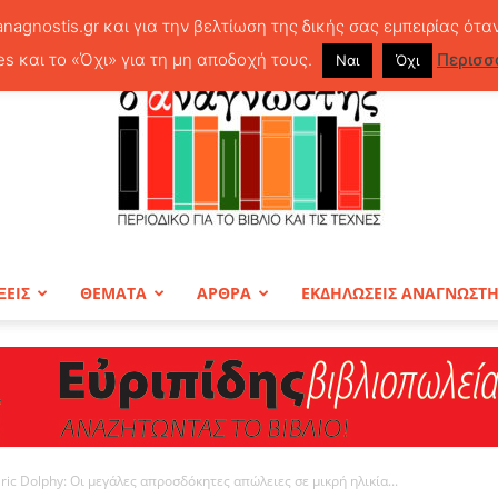
anagnostis.gr και για την βελτίωση της δικής σας εμπειρίας ότα
es και το «Όχι» για τη μη αποδοχή τους.
Περισσ
Ναι
Όχι
ΞΕΙΣ
ΘΕΜΑΤΑ
ΑΡΘΡΑ
ΕΚΔΗΛΩΣΕΙΣ ΑΝΑΓΝΩΣΤ
ΠΕΡΙΟΔΙΚΟ
Eric Dolphy: Oι μεγάλες απροσδόκητες απώλειες σε μικρή ηλικία...
Ο