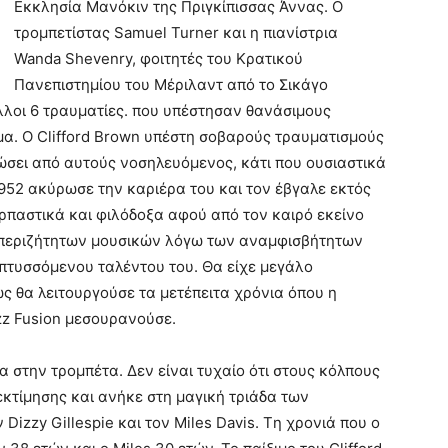
Εκκλησία Μανόκιν της Πριγκίπισσας Άννας. Ο
τρομπετίστας Samuel Turner και η πιανίστρια
Wanda Shevenry, φοιτητές του Κρατικού
Πανεπιστημίου του Μέριλαντ από το Σικάγο
λοι 6 τραυματίες. που υπέστησαν θανάσιμους
μα. Ο Clifford Brown υπέστη σοβαρούς τραυματισμούς
ώσει από αυτούς νοσηλευόμενος, κάτι που ουσιαστικά
1952 ακύρωσε την καριέρα του και τον έβγαλε εκτός
παστικά και φιλόδοξα αφού από τον καιρό εκείνο
 περιζήτητων μουσικών λόγω των αναμφισβήτητων
πτυσσόμενου ταλέντου του. Θα είχε μεγάλο
ς θα λειτουργούσε τα μετέπειτα χρόνια όπου η
zz Fusion μεσουρανούσε.
α στην τρομπέτα. Δεν είναι τυχαίο ότι στους κόλπους
κτίμησης και ανήκε στη μαγική τριάδα των
Dizzy Gillespie και τον Miles Davis. Tη χρονιά που ο