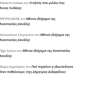
Ο κήπος που μιλάει (της
Aikaterini λυδακη
στο
Άννας Λυδάκη)
ΜΆννα (διήγημα της
ΑΡΓΥΡΩ ΜΑΝΕ
στο
Αναστασίας Δανάλη)
ΜΆννα (διήγημα της
Konstantinos Chrysantzis
στο
Αναστασίας Δανάλη)
ΜΆννα (διήγημα της Αναστασίας
Olga Samou
στο
Δανάλη)
Πού πηγαίνει η ιδιωτικότητα
Μαρία Αγγελόγλου
στο
όταν πεθαίνουμε; (της Δήμητρας Διδαγγέλου)