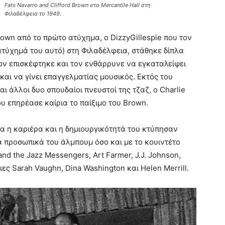
Fats Navarro and Clifford Brown στο Mercantile Hall στη
Φιλαδέλφεια το 1949.
rown από το πρώτο ατύχημα, ο DizzyGillespie που τον
 ατύχημά του αυτό) στη Φιλαδέλφεια, στάθηκε δίπλα
ν επισκέφτηκε και τον ενθάρρυνε να εγκαταλείψει
 και να γίνει επαγγελματίας μουσικός. Εκτός του
αι άλλοι δυο σπουδαίοι πνευστοί της τζαζ, ο Charlie
ου επηρέασε καίρια το παίξιμο του Brown.
ια η καριέρα και η δημιουργικότητά του κτύπησαν
 προσωπικά του άλμπουμ όσο και με το κουιντέτο
and the Jazz Messengers, Art Farmer, J.J. Johnson,
ες Sarah Vaughn, Dina Washington και Helen Merrill.