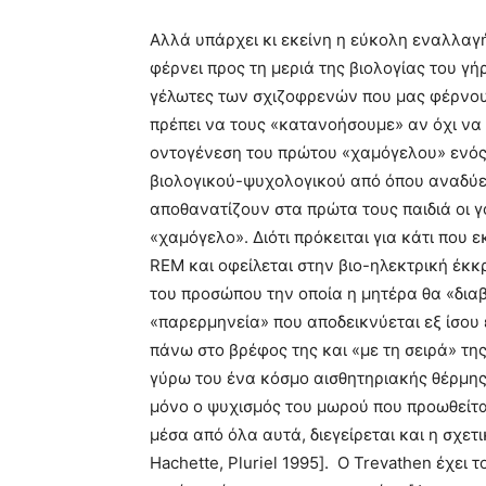
Αλλά υπάρχει κι εκείνη η εύκολη εναλλαγ
φέρνει προς τη μεριά της βιολογίας του γή
γέλωτες των σχιζοφρενών που μας φέρνου
πρέπει να τους «κατανοήσουμε» αν όχι να
οντογένεση του πρώτου «χαμόγελου» ενός 
βιολογικού-ψυχολογικού από όπου αναδύετ
αποθανατίζουν στα πρώτα τους παιδιά οι γο
«χαμόγελο». Διότι πρόκειται για κάτι που 
REM και οφείλεται στην βιο-ηλεκτρική έκκρ
του προσώπου την οποία η μητέρα θα «διαβ
«παρερμηνεία» που αποδεικνύεται εξ ίσου 
πάνω στο βρέφος της και «με τη σειρά» τη
γύρω του ένα κόσμο αισθητηριακής θέρμης,
μόνο ο ψυχισμός του μωρού που προωθείται
μέσα από όλα αυτά, διεγείρεται και η σχετ
Hachette, Pluriel 1995]. Ο Trevathen έχει τ