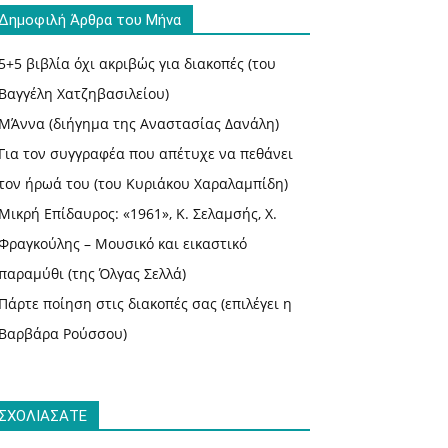
Δημοφιλή Άρθρα του Μήνα
5+5 βιβλία όχι ακριβώς για διακοπές (του
Βαγγέλη Χατζηβασιλείου)
ΜΆννα (διήγημα της Αναστασίας Δανάλη)
Για τον συγγραφέα που απέτυχε να πεθάνει
τον ήρωά του (του Κυριάκου Χαραλαμπίδη)
Μικρή Επίδαυρος: «1961», Κ. Σελαμσής, Χ.
Φραγκούλης – Μουσικό και εικαστικό
παραμύθι (της Όλγας Σελλά)
Πάρτε ποίηση στις διακοπές σας (επιλέγει η
Βαρβάρα Ρούσσου)
ΣΧΟΛΙΑΣΑΤΕ