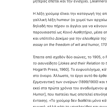
μητέρας έπεται και την ενισχύει. [Jeanner
Η λέξη χιούμορ έλκει την καταγωγή της α
γαλλική λέξη humeur (οι χυμοί των αρχαίω
δηλαδή που πήραν οι άγγλοι για να κάνουν
παρουσιαστεί ως
Κοινό Αισθητήριο
, μέσα α
και υπότιτλο
Δοκίμιο για την ελευθερία τη
essay on the freedom of wit and humor, 17
Έπειτα από σχεδόν δύο αιώνες, το 1905, ο 
το ασυνείδητο
[
Jokes and their Relation to
Hogarth Press, 1960]. Το
ευφυολόγημα
, κά
στο όνειρο. Άλλωστε, το έργο αυτό θα έρθει
Ερμηνευτική των ονείρων
(1899/1900) και
εκεί στα πρώτα χρόνια του αναδυόμενου φρ
Humor
], που πιστεύει πως αποτελεί επινόη
έντασης. «Το χιούμορ δεν διαθέτει μόνο κ
κωμικό, αλλά κάτι το μεγαλειώδες και ανυ