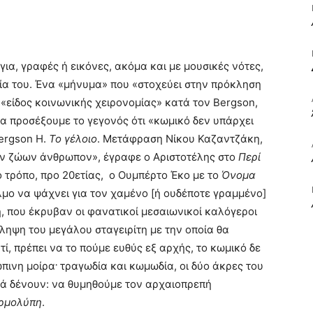
ΒΙΒΛΙΟ
ια, γραφές ή εικόνες, ακόμα και με μουσικές νότες,
σία του. Ένα «μήνυμα» που «στοχεύει στην πρόκληση
«είδος κοινωνικής χειρονομίας» κατά τον Bergson,
να προσέξουμε το γεγονός ότι «κωμικό δεν υπάρχει
ΚΑΙ
Bergson Η.
Το γέλοιο
. Μετάφραση Νίκου Καζαντζάκη,
ων ζώων άνθρωπον», έγραφε ο Αριστοτέλης στο
Περί
ο τρόπο, προ 20ετίας, ο Ουμπέρτο Έκο με το
Όνομα
λμο να ψάχνει για τον χαμένο [ή ουδέποτε γραμμένο]
, που έκρυβαν οι φανατικοί μεσαιωνικοί καλόγεροι
ΤΙΣ
ίληψη του μεγάλου σταγειρίτη με την οποία θα
ί, πρέπει να το πούμε ευθύς εξ αρχής, το κωμικό δε
.
ώπινη μοίρα
τραγωδία και κωμωδία, οι δύο άκρες του
ά δένουν: να θυμηθούμε τον αρχαιοπρεπή
ρμολύπη
.
ΤΕΧΝΕΣ