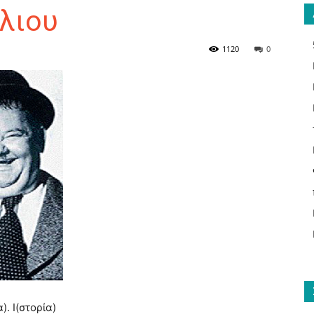
ελιου
1120
0
ΑΝΑΓΝΩΣΤΗΣ
ΓΙΑ
ΤΟ
). Ι(στορία)