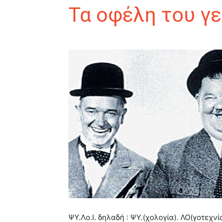
Τα οφέλη του γ
ΨΥ.Λο.Ι. δηλαδή : ΨΥ.(χολογία). ΛΟ(γοτεχνία