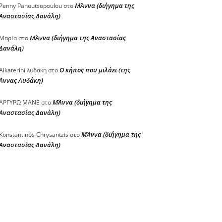
ΜΆννα (διήγημα της
Penny Panoutsopoulou
στο
Αναστασίας Δανάλη)
ΜΆννα (διήγημα της Αναστασίας
Μαρία
στο
Δανάλη)
Ο κήπος που μιλάει (της
Aikaterini λυδακη
στο
Άννας Λυδάκη)
ΜΆννα (διήγημα της
ΑΡΓΥΡΩ ΜΑΝΕ
στο
Αναστασίας Δανάλη)
ΜΆννα (διήγημα της
Konstantinos Chrysantzis
στο
Αναστασίας Δανάλη)