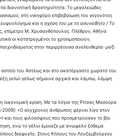
από διανοητική δραστηριότητα. Το μεγαλειώδες
ισσισμού, στη νικηφόρο επιβεβαίωση του γεγονότος
 ευφυολόγημα και η σχέση του με το ασυνείδητο / Το
ης, επίμετρο Μ. Χρυσανθόπουλος. Πλέθρον, Αθήνα
ρωτικά οι κατατρεγμένοι το χρησιμοποιούν,
παιχνιδίσματος στην περιρρέουσα ανελευθερία∙ μαζί
ο αστείο του Άστεως και στο ακατέργαστο χωρατό του
λέξη
γελώ-γέλως
σήμαινε αρχικά και
λάμπω, λάμψη
 η οικονομική κρίση. Με τα λόγια της Ρίτσας Μασούρα
-2009]: «Ο σύγχρονος άνθρωπος φέρνει λίγο στον
ντ και τους φιλοσόφους που προσμετρούσαν το βίο
τηση, ενώ το γέλιο έμοιαζε με ανώφελο ξόδεμα
ρόπους διαφυγής. Στους Κήπους του Λουξεμβούργου