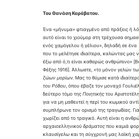
Του Θανάση Καράβατου.
Ένα «μήνυμα» φτιαγμένο από πράξεις ή λόγ
αυτό είναι το χιούμορ στη τρέχουσα σημα
ενός χαμόγελου ή γέλιου», δηλαδή σε ένα 
που το μελέτησε ιδιαίτερα, καλώντας μας 
έξω από ό,τι είναι καθαρώς ανθρώπινο» [
Φέξης 1916]. Άλλωστε, «το μόνον γελών τ
ζώων μορίων.
Μας το θύμισε κατά ιδιαίτερ
του Ρόδου
, όπου έβαζε τον μοναχό Γουλιέ
δεύτερο τόμο της
Ποιητικής
του Αριστοτέλη
για να μη μαθευτεί η περί του κωμικού αντ
συμπλήρωνε τον ορισμό της τραγωδίας. Γιατ
χωρίζει από το τραγικό. Αυτή είναι η ανθρ
αρχαιοελληνικού
δράματος
που καμιά φορ
κλαυσίγελω
και τη σύγχρονή μας λαϊκή
χα