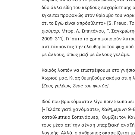
δύο άλλα είδη του κέρδους ευχαρίστησης 
έγκειται προφανώς στον θρίαμβο του ναρκ
ότι το Εγώ είναι απρόσβλητο» [S. Freud.
Το
χιούμορ.
Μτφρ. Λ. Σιπητάνου, Γ. Σαγκριώτ
2009, 311]. Γι’ αυτό το χρησιμοποιούν λυτ
αντιτάσσοντας την ελευθερία του ψυχικού 
με άλλους, όπως μαζί με άλλους γελάμε.
Καιρός λοιπόν να επιστρέψουμε στο γνήσι
Χωριού μας. Κι ας θυμηθούμε ακόμα ότι η 
[Ζευς γελέων, Ζευς του φωτός]
.
Ιδού που βρισκόμασταν λίγο πριν ξεσπάσει
[«Γελάτε γιατί χανόμαστε»,
Καθημερινή
9-8
καταθλιπτικό Σοπενάουερ,. Θυμίζει τον Κα
τους μέσα απ’ την αέναη υπαρξιακή αναζή
λογικής. Αλλά, ο άνθρωπος σκαρφίζεται τ