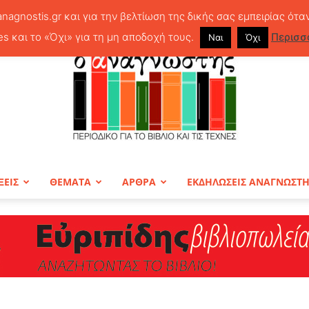
anagnostis.gr και για την βελτίωση της δικής σας εμπειρίας ότα
es και το «Όχι» για τη μη αποδοχή τους.
Περισσ
Ναι
Όχι
ΞΕΙΣ
ΘΕΜΑΤΑ
ΑΡΘΡΑ
ΕΚΔΗΛΩΣΕΙΣ ΑΝΑΓΝΩΣΤ
ΠΕΡΙΟΔΙΚΟ
Ο