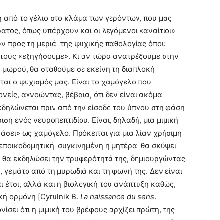
ή από το γέλιο στο κλάμα των γερόντων, που μας
ρατος, όπως υπάρχουν και οι λεγόμενοι «αναίτιοι»
ν προς τη μεριά της ψυχικής παθολογίας όπου
 τους «εξηγήσουμε». Κι αν τώρα ανατρέξουμε στην
μωρού, θα σταθούμε σε εκείνη τη διαπλοκή
αι ο ψυχισμός μας. Είναι το χαμόγελο που
νείς, αγνοώντας, βέβαια, ότι δεν είναι ακόμα
εκδηλώνεται πριν από την είσοδο του ύπνου στη φάση
ιση ενός νευροπεπτιδίου. Είναι, δηλαδή, μια μιμική
άσει» ως χαμόγελο. Πρόκειται για μια λίαν χρήσιμη
εποικοδομητική: συγκινημένη η μητέρα, θα σκύψει
ς θα εκδηλώσει την τρυφερότητά της, δημιουργώντας
 γεμάτο από τη μυρωδιά και τη φωνή της. Δεν είναι
 έτσι, αλλά και η βιολογική του ανάπτυξη καθώς,
ική ορμόνη [Cyrulnik B.
La naissance du sens
.
ονίσει ότι η μιμική του βρέφους αρχίζει πρώτη, της