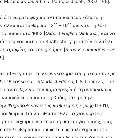
od M.
Le cerveau intime
. Paris, O. Jacob, 2002, 165].
πό ό,τι σωματοψυχικό αντιπροσώπευε κάποτε η
ος
ος
ν αλλά και το θυμικό, 12
– 15
αιώνα). Τη λέξη
 το humor στα 1692 [
Oxford English Dictionar
] και να
πό το έργου κάποιου Shaftesbury, μ’ αυτόν τον τίτλο
ς ευστροφίας και του χιούμορ
[
Sensus communis – an
09
].
Freud θα γράψει το
Ευφυολόγημα και η σχέση του με
 the Unconscious, Standard Edition,
t. 8, Londres, The
τι σαν το
lapsus
,
την
παραπραξία
ή τη
συμπύκνωση
 να κλείσει μια κλασική 3άδα, μαζί με την
 την
Ψυχοπαθολογία της καθημερινής ζωής
(1901),
οϋδισμού. Για να ’ρθει το 1927
Το χιούμορ
[
der
ση του ψυχισμού για τη λύση μιας σύγκρουσης, μιας
άτι απελευθερωτικό, όπως το ευφυολόγημα και το
ψωτικό, γνωρίσματα τα οποία δεν εντοπίζονται στα