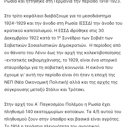
Ρωσία και ηττήθηκε στη Γερμανία την περίοδο 1918-1923.
Στο τρίτο κεφάλαιο διαβάζουμε για το μεσοδιάστημα
1924-1929 και την άνοδο στη Ρωσία (ΕΣΣΔ) την άνοδο του
κρατικού καπιταλισμού. Η ΕΣΣΔ ιδρύθηκε στις 30
ο
Δεκεμβρίου 1922 κατά το 1
Συνέδριο των Σοβιέτ των
Σοβιετικών Σοσιαλιστικών Δημοκρατιών. Η περίοδος από
ον θάνατο του Λένιν έως την αρχή της κολεκτιβοποίησης
–εντατικής εκβιομηχάνισης, το 1929, είναι ένα ιστορικό
σταυροδρόμι για τη σοβιετική κοινωνία. Η εικόνα που
έχουμε γι’ αυτή την περίοδο είναι ότι ήταν η εποχή της
ΝΕΠ (Νέα Οικονομική Πολιτική) αλλά και της αρχής της
σύγκρουσης μεταξύ Στάλιν και Τρότσκι.
Στην αρχή του Α΄ Παγκοσμίου Πολέμου η Ρωσία έχει
πληθυσμό 140 εκατομμυρίων κατοίκων. Τα 4/5 αυτού του
πληθυσμού ζουν στην ύπαιθρο και βασικά είναι αγρότες.
Το 1914 η τεράστια πλειονότητα του αγροτικού