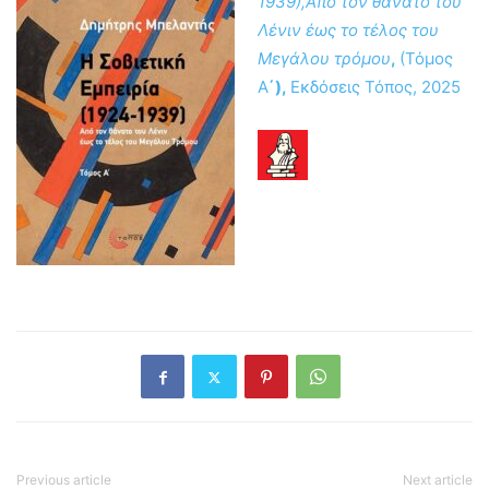
1939),Από τον θάνατο του
Λένιν έ
ως το τέλος του
Μεγάλου τρόμου
,
(Τόμος
Α
΄),
Εκδόσεις Τόπος, 2025
Previous article
Next article