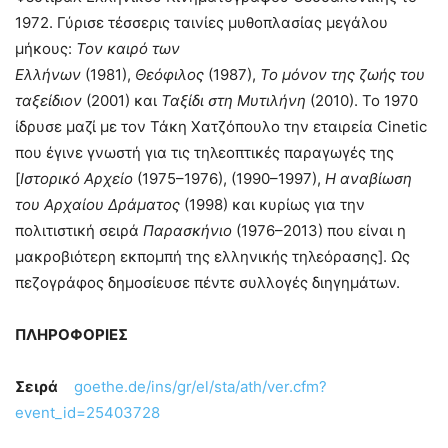
1972. Γύρισε τέσσερις ταινίες μυθοπλασίας μεγάλου
μήκους:
Τον καιρό των
Ελλήνων
(1981),
Θεόφιλος
(1987),
Το μόνον της ζωής του
ταξείδιον
(2001) και
Ταξίδι στη Μυτιλήνη
(2010). Το 1970
ίδρυσε μαζί με τον Τάκη Χατζόπουλο την εταιρεία Cinetic
που έγινε γνωστή για τις τηλεοπτικές παραγωγές της
[
Ιστορικό Αρχείο
(1975–1976), (1990–1997),
Η αναβίωση
του Αρχαίου Δράματος
(1998) και κυρίως για την
πολιτιστική σειρά
Παρασκήνιο
(1976–2013) που είναι η
μακροβιότερη εκπομπή της ελληνικής τηλεόρασης]. Ως
πεζογράφος δημοσίευσε πέντε συλλογές διηγημάτων.
ΠΛΗΡΟΦΟΡΙΕΣ
Σειρά
goethe.de/ins/gr/el/sta/ath/ver.cfm?
event_id=25403728