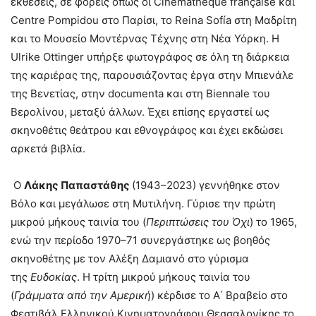
εκθέσεις, σε φορείς όπως οι Cinémathèque française και
Centre Pompidou στο Παρίσι, το Reina Sofía στη Μαδρίτη
και το Μουσείο Μοντέρνας Τέχνης στη Νέα Υόρκη. Η
Ulrike Ottinger υπήρξε φωτογράφος σε όλη τη διάρκεια
της καριέρας της, παρουσιάζοντας έργα στην Μπιενάλε
της Βενετίας, στην documenta και στη Biennale του
Βερολίνου, μεταξύ άλλων. Έχει επίσης εργαστεί ως
σκηνοθέτις θεάτρου και εθνογράφος και έχει εκδώσει
αρκετά βιβλία.
Ο
Λάκης Παπαστάθης
(1943–2023) γεννήθηκε στον
Βόλο και μεγάλωσε στη Μυτιλήνη. Γύρισε την πρώτη
μικρού μήκους ταινία του (
Περιπτώσεις του Όχι
) το 1965,
ενώ την περίοδο 1970–71 συνεργάστηκε ως βοηθός
σκηνοθέτης με τον Αλέξη Δαμιανό στο γύρισμα
της
Ευδοκίας
. Η τρίτη μικρού μήκους ταινία του
(
Γράμματα από την Αμερική
) κέρδισε το Α΄ Βραβείο στο
Φεστιβάλ Ελληνικού Κινηματογράφου Θεσσαλονίκης το