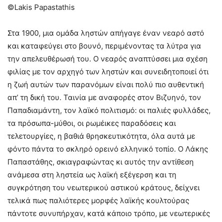
©Lakis Papastathis
Στα 1900, μια ομάδα ληστών απήγαγε έναν νεαρό αστό
και καταφεύγει στο βουνό, περιμένοντας τα λύτρα για
την απελευθέρωσή του. Ο νεαρός αναπτύσσει μια σχέση
φιλίας με τον αρχηγό των ληστών και συνειδητοποιεί ότι
η ζωή αυτών των παρανόμων είναι πολύ πιο αυθεντική
απ’ τη δική του. Ταινία με αναφορές στον Βιζυηνό, τον
Παπαδιαμάντη, τον λαϊκό πολιτισμό: οι παλιές φυλλάδες,
τα πρόσωπα-μύθοι, οι ρωμέικες παραδόσεις και
τελετουργίες, η βαθιά θρησκευτικότητα, όλα αυτά με
φόντο πάντα το σκληρό ορεινό ελληνικό τοπίο. Ο Λάκης
Παπαστάθης, σκιαγραφώντας κι αυτός την αντίθεση
ανάμεσα στη ληστεία ως λαϊκή εξέγερση και τη
συγκρότηση του νεωτερικού αστικού κράτους, δείχνει
τελικά πως παλιότερες μορφές λαϊκής κουλτούρας
πάντοτε συνυπήρχαν, κατά κάποιο τρόπο, με νεωτερικές