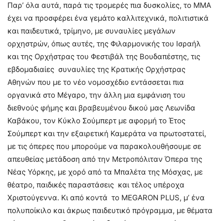
Παρ’ όλα αυτά, παρά τις τρομερές πια δυσκολίες, το ΜΜΑ
έχει να προσφέρει ένα γεμάτο καλλιτεχνικά, πολιτιστικά
και παιδευτικά, τρίμηνο, με συναυλίες μεγάλων
ορχηστρών, όπως αυτές, της Φιλαρμονικής του Ισραήλ
και της Ορχήστρας του Φεστιβάλ της Βουδαπέστης, τις
εβδομαδιαίες συναυλίες της Κρατικής Ορχήστρας
Αθηνών που με το νέο νομοσχέδιο εντάσσεται πια
οργανικά στο Μέγαρο, την άλλη μια εμφάνιση του
διεθνούς φήμης και βραβευμένου δικού μας Λεωνίδα
Καβάκου, τον Κύκλο Σούμπερτ με αφορμή το Έτος
Σούμπερτ και την εξαιρετική Καμεράτα να πρωτοστατεί,
με τις όπερες που μπορούμε να παρακολουθήσουμε σε
απευθείας μετάδοση από την Μετροπόλιταν Όπερα της
Νέας Υόρκης, με χορό από τα Μπαλέτα της Μόσχας, με
θέατρο, παιδικές παραστάσεις και τέλος υπέροχα
Χριστούγεννα. Κι από κοντά το MEGARON PLUS, μ’ ένα
πολυποίκιλο και άκρως παιδευτικό πρόγραμμα, με θέματα