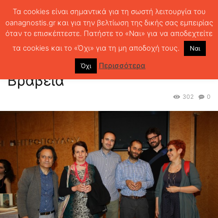
Τα cookies είναι σημαντικά για τη σωστή λειτουργία του
oanagnostis.gr και για την βελτίωση της δικής σας εμπειρίας
όταν το επισκέπτεστε. Πατήστε το «Ναι» για να αποδεχτείτε
ΑΡΧΙΚΗ
ΤΑ ΒΡΑΒΕΙΑ
Βραβεία 2015
Φωτό αμέσως μετά τα
Βραβεία
τα cookies και το «Όχι» για τη μη αποδοχή τους.
Ναι
Φωτό αμέσως μετά τα
Περισσότερα
Όχι
Βραβεία
302
0