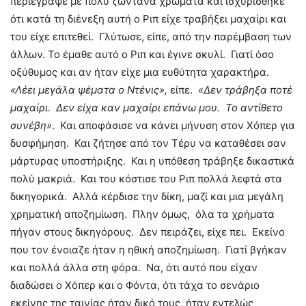
περιέγραψε με πολύ ζωντανά χρώματα και ισχυρίσθηκε
ότι κατά τη διένεξη αυτή ο Ριπ είχε τραβήξει μαχαίρι και
του είχε επιτεθεί. Γλύτωσε, είπε, από την παρέμβαση των
άλλων. Το έμαθε αυτό ο Ριπ και έγινε σκυλί. Γιατί όσο
οξύθυμος και αν ήταν είχε μια ευθύτητα χαρακτήρα.
«Λέει μεγάλα ψέματα ο Ντένις»,
είπε.
«Δεν τράβηξα ποτέ
μαχαίρι. Δεν είχα καν μαχαίρι επάνω μου. Το αντίθετο
συνέβη»
. Και αποφάσισε να κάνει μήνυση στον Χόπερ για
δυσφήμηση. Και ζήτησε από τον Τέρυ να καταθέσει σαν
μάρτυρας υποστήριξης. Και η υπόθεση τράβηξε δικαστικά
πολύ μακριά. Και του κόστισε του Ριπ πολλά λεφτά στα
δικηγορικά. Αλλά κέρδισε την δίκη, μαζί και μια μεγάλη
χρηματική αποζημίωση. Πλην όμως, όλα τα χρήματα
πήγαν στους δικηγόρους. Δεν πειράζει, είχε πει. Εκείνο
που τον ένοιαζε ήταν η ηθική αποζημίωση. Γιατί βγήκαν
και πολλά άλλα στη φόρα. Να, ότι αυτό που είχαν
διαδώσει ο Χόπερ και ο Φόντα, ότι τάχα το σενάριο
εκείνης της ταινίας ήταν δικό τους, ήταν εντελώς