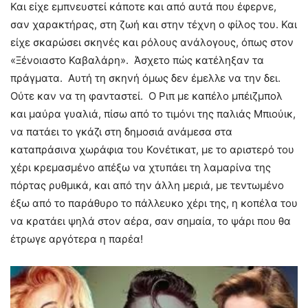
Και είχε εμπνευστεί κάποτε και από αυτά που έφερνε,
σαν χαρακτήρας, στη ζωή και στην τέχνη ο φίλος του. Και
είχε σκαρώσει σκηνές και ρόλους ανάλογους, όπως στον
«Ξένοιαστο Καβαλάρη». Άσχετο πώς κατέληξαν τα
πράγματα. Αυτή τη σκηνή όμως δεν έμελλε να την δει.
Ούτε καν να τη φανταστεί. Ο Ριπ με καπέλο μπέιζμπολ
και μαύρα γυαλιά, πίσω από το τιμόνι της παλιάς Μπιούικ,
να πατάει το γκάζι στη δημοσιά ανάμεσα στα
καταπράσινα χωράφια του Κονέτικατ, με το αριστερό του
χέρι κρεμασμένο απέξω να χτυπάει τη λαμαρίνα της
πόρτας ρυθμικά, και από την άλλη μεριά, με τεντωμένο
έξω από το παράθυρο το πάλλευκο χέρι της, η κοπέλα του
να κρατάει ψηλά στον αέρα, σαν σημαία, το ψάρι που θα
έτρωγε αργότερα η παρέα!