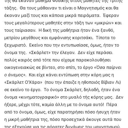
της θα έκαναν μάθημα Φυσικής στους μαθητές της Τρίτης
τάξης. Θα τους μάθαιναν τι είναι ο Μαγνητισμός και θα
έκαναν μαζί τους και κάποια μικρά πειράματα. Έφεραν
τους μεγαλύτερους μαθητές στην τάξη των «μικρών» και
τους ταίριασαν. Η δική της μαθήτρια ήταν ένα ξανθό,
μετρίου μεγέθους και εμφάνισης κοριτσάκι. Τίποτα το
ξεχωριστό. Εκείνο που την εντυπωσίασε, όμως, ήταν το
όνομα της. «Σκάρλετ» την έλεγαν. Δεν είχε περάσει
πολύς καιρός από τότε που είχαμε παρακολουθήσει
οικογενειακώς σε βίντεο, στο σπίτι, το έργο
«Όσα παίρνει
ο άνεμος».
Και είχε κάνει εντύπωση στην κόρη μας η
«Σκάρλετ Ο’Χάρα» (που την έπαιζε η ηθοποιός Βίβιαν Λι)
σε εκείνο το έργο. Το όνομα Σκάρλετ, δηλαδή, ήταν ένα
όνομα «κινηματογραφικό» στο μυαλό τής κόρης μας. Δεν
ήξερε, μέχρι τότε, καμία άλλη με το όνομα αυτό! Πέρα
από το όνομα, όμως, είχε παρατηρήσει πόσο ήσυχη ήταν
η μικρή μαθήτρια της, πόσο προσεχτικά άκουγε αυτά που
της εξηγούσε για τις αόρατες δυνάμεις του μαγνητισμού,