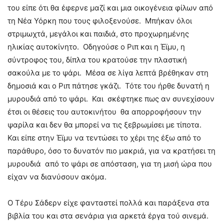
του είπε ότι θα έφερνε μαζί και μια οικογένεια φίλων από
τη Νέα Υόρκη που τους φιλοξενούσε. Μπήκαν όλοι
στριμωχτά, μεγάλοι και παιδιά, στο προχωρημένης
ηλικίας αυτοκίνητο. Οδηγούσε ο Ριπ και η Έϊμυ, η
σύντροφος του, δίπλα του κρατούσε την πλαστική
σακούλα με το ψάρι. Μέσα σε λίγα λεπτά βρέθηκαν στη
δημοσιά και ο Ριπ πάτησε γκάζι. Τότε του ήρθε δυνατή η
μυρουδιά από το ψάρι. Και σκέφτηκε πως αν συνεχίσουν
έτσι οι θέσεις του αυτοκινήτου θα απορροφήσουν την
ψαρίλα και δεν θα μπορεί να τις ξεβρωμίσει με τίποτα.
Και είπε στην Έϊμυ να τεντώσει το χέρι της έξω από το
παράθυρο, όσο το δυνατόν πιο μακριά, για να κρατήσει τη
μυρουδιά από το ψάρι σε απόσταση, για τη μισή ώρα που
είχαν να διανύσουν ακόμα.
Ο Τέρυ Σάδερν είχε φανταστεί πολλά και παράξενα στα
βιβλία του και στα σενάρια για αρκετά έργα τού σινεμά.