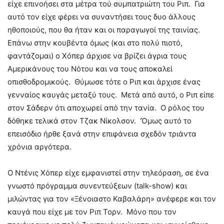
είχε επινοήσει στα μέτρα τού συμπατριώτη του Ριπ. Για
αυτό τον είχε φέρει να συναντήσει τους δυο άλλους
ηθοποιούς, που θα ήταν και οι παραγωγοί της ταινίας.
Επάνω στην κουβέντα όμως (και στο πολύ πιοτό,
φαντάζομαι) ο Χόπερ άρχισε να βρίζει άγρια τους
Αμερικάνους του Νότου και να τους αποκαλεί
οπισθοδρομικούς. Θύμωσε τότε ο Ριπ και άρχισε ένας
γενναίος καυγάς μεταξύ τους. Μετά από αυτό, ο Ριπ είπε
στον Σάδερν ότι αποχωρεί από την τανία. Ο ρόλος του
δόθηκε τελικά στον Τζακ Νίκολσον. ‘Όμως αυτό το
επεισόδιο ήρθε ξανά στην επιφάνεια σχεδόν τριάντα
χρόνια αργότερα.
Ο Ντένις Χόπερ είχε εμφανιστεί στην τηλεόραση, σε ένα
γνωστό πρόγραμμα συνεντεύξεων (talk-show) και
μιλώντας για τον «Ξένοιαστο Καβαλάρη» ανέφερε και τον
καυγά που είχε με τον Ριπ Τορν. Μόνο που τον