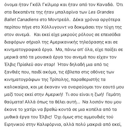
όνομα ήταν Γκέϊλ Γκίλμορ και ήταν από τον Καναδά. Ότι
στα δεκαπέντε της ήταν μπαλαρίνα των
Les
Grandes
Ballet
Canadiens
στο Μοντρεάλ. Δέκα χρόνια αργότερα
περίπου πήγε στο Χόλλυγουντ να δοκιμάσει την τύχη της
στον σινεμά. Και εκεί είχε μικρούς ρόλους σε επεισόδια
διαφόρων σήριαλ της Αμερικανικής τηλεόρασης και σε
κινηματογραφικά έργα. Μα, πάνω απ’ όλα, είχε παίξει σε
μερικά από τα μουσικά έργα του σινεμά που είχαν τον
Έλβις Πρίσλεϋ σαν σταρ! Ήταν δηλαδή μια από τις
ξανθιές που, παιδί ακόμα, τις έβλεπα στις οθόνες των
κινηματογράφων της Τρίπολης, παραθεριστής τα
καλοκαίρια, και με έκαναν να ονειρεύομαι τον εαυτό μου
μαζί τους εκεί στην Αμερική! Τι σου είναι η ζωή! Γεμάτη
θαύματα! Αλλά όπως τα θέλει αυτή… Να λοιπόν που μου
έκανε το χατίρι να βρεθώ κοντά σε μια κοπέλα από τα
μυθικά έργα του Έλβις! Όχι όμως στις αμμουδιές τού
Ειρηνικού στην Καλιφόρνια, αλλά πολύ μακριά από εκεί,