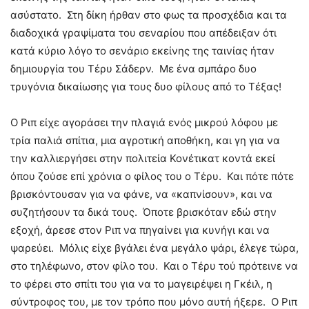
ασύστατο. Στη δίκη ήρθαν στο φως τα προσχέδια και τα
διαδοχικά γραψίματα του σεναρίου που απέδειξαν ότι
κατά κύριο λόγο το σενάριο εκείνης της ταινίας ήταν
δημιουργία του Τέρυ Σάδερν. Με ένα σμπάρο δυο
τρυγόνια δικαίωσης για τους δυο φίλους από το Τέξας!
Ο Ριπ είχε αγοράσει την πλαγιά ενός μικρού λόφου με
τρία παλιά σπίτια, μια αγροτική αποθήκη, και γη για να
την καλλιεργήσει στην πολιτεία Κονέτικατ κοντά εκεί
όπου ζούσε επί χρόνια ο φίλος του ο Τέρυ. Και πότε πότε
βρισκόντουσαν για να φάνε, να «καπνίσουν», και να
συζητήσουν τα δικά τους. Όποτε βρισκόταν εδώ στην
εξοχή, άρεσε στον Ριπ να πηγαίνει για κυνήγι και να
ψαρεύει. Μόλις είχε βγάλει ένα μεγάλο ψάρι, έλεγε τώρα,
στο τηλέφωνο, στον φίλο του. Και ο Τέρυ τού πρότεινε να
το φέρει στο σπίτι του για να το μαγειρέψει η Γκέιλ, η
σύντροφος του, με τον τρόπο που μόνο αυτή ήξερε. Ο Ριπ