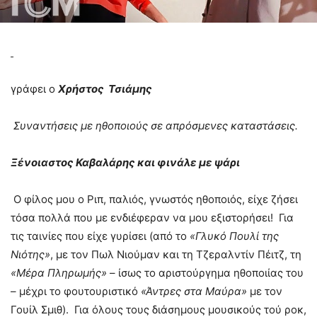
γράφει ο
Χρήστος Τσιάμης
Συναντήσεις με ηθοποιούς σε απρόσμενες καταστάσεις.
Ξένοιαστος Καβαλάρης και φινάλε με ψάρι
Ο φίλος μου ο Ριπ, παλιός, γνωστός ηθοποιός, είχε ζήσει
τόσα πολλά που με ενδιέφεραν να μου εξιστορήσει! Για
τις ταινίες που είχε γυρίσει (από το
«Γλυκό Πουλί της
Νιότης»
, με τον Πωλ Νιούμαν και τη Τζεραλντίν Πέιτζ, τη
«Μέρα Πληρωμής»
– ίσως το αριστούργημα ηθοποιίας του
– μέχρι το φουτουριστικό
«Άντρες στα Μαύρα»
με τον
Γουίλ Σμιθ). Για όλους τους διάσημους μουσικούς τού ροκ,