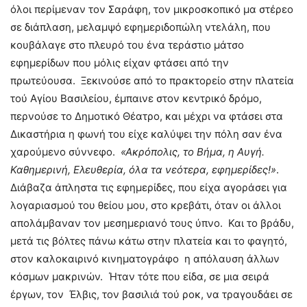
όλοι περίμεναν τον Σαράφη, τον μικροσκοπικό μα στέρεο
σε διάπλαση, μελαμψό εφημεριδοπώλη ντελάλη, που
κουβάλαγε στο πλευρό του ένα τεράστιο μάτσο
εφημερίδων που μόλις είχαν φτάσει από την
πρωτεύουσα. Ξεκινούσε από το πρακτορείο στην πλατεία
τού Αγίου Βασιλείου, έμπαινε στον κεντρικό δρόμο,
περνούσε το Δημοτικό Θέατρο, και μέχρι να φτάσει στα
Δικαστήρια η φωνή του είχε καλύψει την πόλη σαν ένα
χαρούμενο σύννεφο.
«Ακρόπολις, το Βήμα, η Αυγή.
Καθημερινή, Ελευθερία, όλα τα νεότερα, εφημερίδες!»
.
Διάβαζα άπληστα τις εφημερίδες, που είχα αγοράσει για
λογαριασμού του θείου μου, στο κρεβάτι, όταν οι άλλοι
απολάμβαναν τον μεσημεριανό τους ύπνο. Και το βράδυ,
μετά τις βόλτες πάνω κάτω στην πλατεία και το φαγητό,
στον καλοκαιρινό κινηματογράφο η απόλαυση άλλων
κόσμων μακρινών. Ήταν τότε που είδα, σε μια σειρά
έργων, τον Έλβις, τον βασιλιά τού ροκ, να τραγουδάει σε