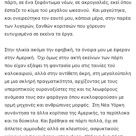
πάρτι, σε ένα ξεφάντωμα νέων, σε ακρογιαλιές, εκεί όπου
έσπαζε το κύμα τού μεγάλου ωκεανού. Και μαγεύτηκα,
και ονειρεύτηκα τον εαυτό μου, κάποια μέρα, στην παρέα
των λυγερών, ξανθών κοριτσιών που χόρευαν
ευτυχισμένα σε εκείνα τα έργα.
Στην ηλικία ακόμα την εφηβική, τα όνειρα μου με έφεραν
στην Αμερική. Όχι όμως στην ακτή εκείνων των πάρτι
που είχαν εξάψει τη φαντασία μου στις ταινίες τού
καλοκαιριού, αλλά στην αντίθετη άκρη, στη μεγαλούπολη
με μια σκληρή πραγματικότητα, αρχίζοντας με τους
υπεροπτικούς ουρανοξύστες της και τις λεωφόρους
ανάμεσα τους σαν φαράγγια όπου κυκλοφορούσαν με
ορμή μηχανές και ανθρώπινες μορφές. Στη Νέα Υόρκη
συνάντησα τα άλλα κορίτσια της Αμερικής, τα περίπλοκα
και τα δύσκολα. Και βρέθηκα σε πάρτι πολλά, όχι σε
άπλετες αμμουδιές αλλά σε κλειστούς, ασφυκτικούς