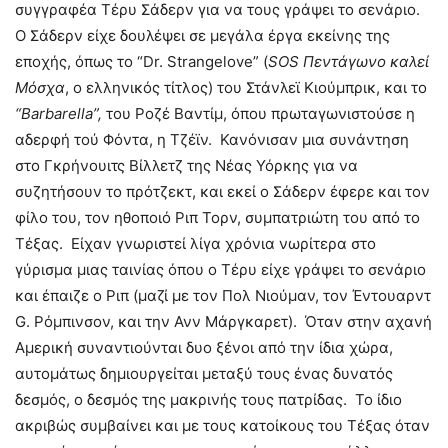
συγγραφέα Τέρυ Σάδερν για να τους γράψει το σενάριο.
Ο Σάδερν είχε δουλέψει σε μεγάλα έργα εκείνης της
εποχής, όπως το “Dr. Strangelove” (
SOS
Πεντάγωνο καλεί
Μόσχα
, ο ελληνικός τίτλος) του Στάνλεϊ Κιούμπρικ, και το
“
Barbarella
”,
του Ροζέ Βαντίμ, όπου πρωταγωνιστούσε η
αδερφή τού Φόντα, η Τζέϊν. Κανόνισαν μια συνάντηση
στο Γκρήνουιτς Βίλλετζ της Νέας Υόρκης για να
συζητήσουν το πρότζεκτ, και εκεί ο Σάδερν έφερε και τον
φίλο του, τον ηθοποιό Ριπ Τορν, συμπατριώτη του από το
Τέξας. Είχαν γνωριστεί λίγα χρόνια νωρίτερα στο
γύρισμα μιας ταινίας όπου ο Τέρυ είχε γράψει το σενάριο
και έπαιζε ο Ριπ (μαζί με τον Πολ Νιούμαν, τον Έντουαρντ
G. Ρόμπινσον, και την Ανν Μάργκαρετ). Όταν στην αχανή
Αμερική συναντιούνται δυο ξένοι από την ίδια χώρα,
αυτομάτως δημιουργείται μεταξύ τους ένας δυνατός
δεσμός, ο δεσμός της μακρινής τους πατρίδας. Το ίδιο
ακριβώς συμβαίνει και με τους κατοίκους του Τέξας όταν