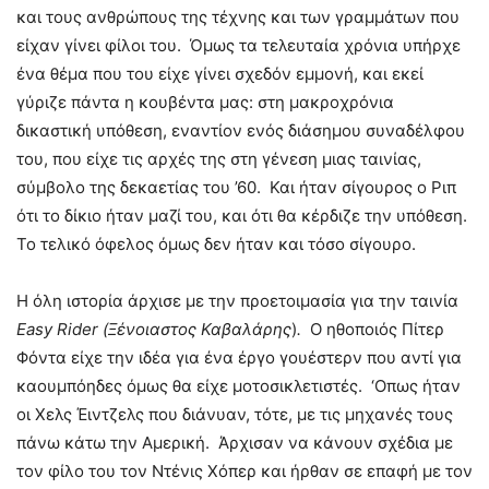
και τους ανθρώπους της τέχνης και των γραμμάτων που
είχαν γίνει φίλοι του. Όμως τα τελευταία χρόνια υπήρχε
ένα θέμα που του είχε γίνει σχεδόν εμμονή, και εκεί
γύριζε πάντα η κουβέντα μας: στη μακροχρόνια
δικαστική υπόθεση, εναντίον ενός διάσημου συναδέλφου
του, που είχε τις αρχές της στη γένεση μιας ταινίας,
σύμβολο της δεκαετίας του ’60. Και ήταν σίγουρος ο Ριπ
ότι το δίκιο ήταν μαζί του, και ότι θα κέρδιζε την υπόθεση.
Το τελικό όφελος όμως δεν ήταν και τόσο σίγουρο.
Η όλη ιστορία άρχισε με την προετοιμασία για την ταινία
Easy
Rider
(Ξένοιαστος Καβαλάρης
)
.
Ο ηθοποιός Πίτερ
Φόντα είχε την ιδέα για ένα έργο γουέστερν που αντί για
καουμπόηδες όμως θα είχε μοτοσικλετιστές. ‘Οπως ήταν
οι Χελς Έιντζελς που διάνυαν, τότε, με τις μηχανές τους
πάνω κάτω την Αμερική. Άρχισαν να κάνουν σχέδια με
τον φίλο του τον Ντένις Χόπερ και ήρθαν σε επαφή με τον