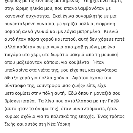
χώρους με τις κινήσεις μετρημένες. Υπήρχε ένα πάρτι,
στην ώριμη ηλικία μου, που επαναλαμβανόταν με
κανονική συχνότητα. Εκεί έγινα συνομιλητής με μια
συνεσταλμένη γυναίκα, με γκρίζα μαλλιά, έκφραση
σοβαρή αλλά γλυκιά και με λόγια μετρημένα. Κι ενώ
αυτό ήταν πάρτι χορού και ποτού, αυτή δεν χόρευε ποτέ
αλλά καθόταν σε μια γωνία αποτραβηγμένη, με ένα
τσιγάρο στο χέρι, στο δωμάτιο μακριά από τη μουσική
όπου μαζεύονταν κάποιοι για κουβέντα. Ήταν
μπαλαρίνα στα νιάτα της, μου είχε πει, και αργότερα
δίδαξε χορό για πολλά χρόνια. Αφότου έχασε τον
σύντροφο της, «σύντροφο μιας ζωής» είπε, είχε
μετακομίσει στην πόλη αυτή. Εδώ όπου η μοναξιά σου
βρίσκει παρέα. Τα λίγα που αντάλλασσα με την Γκέϊλ
(αυτό ήταν το όνομα της), όταν συναντιόμαστε, ήταν
κυρίως σχόλια για τα πολιτικά της εποχής. Ένας τρόπος
ζωής και αυτός στη Νέα Υόρκη.