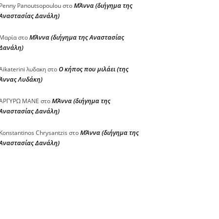
ΜΆννα (διήγημα της
Penny Panoutsopoulou
στο
Αναστασίας Δανάλη)
ΜΆννα (διήγημα της Αναστασίας
Μαρία
στο
Δανάλη)
Ο κήπος που μιλάει (της
Aikaterini λυδακη
στο
Άννας Λυδάκη)
ΜΆννα (διήγημα της
ΑΡΓΥΡΩ ΜΑΝΕ
στο
Αναστασίας Δανάλη)
ΜΆννα (διήγημα της
Konstantinos Chrysantzis
στο
Αναστασίας Δανάλη)