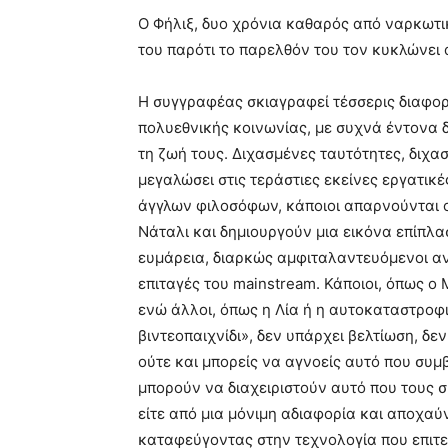
Ο Φήλιξ, δυο χρόνια καθαρός από ναρκωτικ
του παρότι το παρελθόν του τον κυκλώνει 
Η συγγραφέας σκιαγραφεί τέσσερις διαφορ
πολυεθνικής κοινωνίας, με συχνά έντονα
τη ζωή τους. Διχασμένες ταυτότητες, διχα
μεγαλώσει στις τεράστιες εκείνες εργατικέ
άγγλων φιλοσόφων, κάποιοι απαρνούνται ο
Νάταλι και δημιουργούν μια εικόνα επίπλ
ευμάρεια, διαρκώς αμφιταλαντευόμενοι αν
επιταγές του mainstream. Κάποιοι, όπως ο
ενώ άλλοι, όπως η Λία ή η αυτοκαταστροφ
βιντεοπαιχνίδι», δεν υπάρχει βελτίωση, δ
ούτε και μπορείς να αγνοείς αυτό που συμ
μπορούν να διαχειριστούν αυτό που τους σ
είτε από μια μόνιμη αδιαφορία και αποχαύ
καταφεύγοντας στην τεχνολογία που επιτε