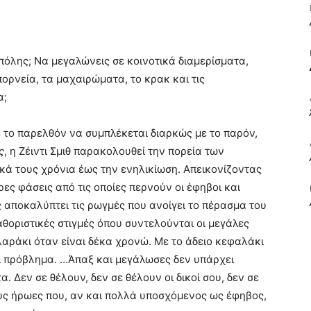
ΒΙΒΛΙΟ
 πόλης; Να μεγαλώνεις σε κοινοτικά διαμερίσματα,
πορνεία, τα μαχαιρώματα, το κρακ και τις
α;
ΚΑΙ
 το παρελθόν να συμπλέκεται διαρκώς με το παρόν,
ς
, η Ζέιντι Σμιθ παρακολουθεί την πορεία των
ά τους χρόνια έως την ενηλικίωση. Απεικονίζοντας
ες φάσεις από τις οποίες περνούν οι έφηβοι και
 αποκαλύπτει τις ρωγμές που ανοίγει το πέρασμα του
ΤΙΣ
αθοριστικές στιγμές όπου συντελούνται οι μεγάλες
αράκι όταν είναι δέκα χρονώ. Με το άδειο κεφαλάκι
αι πρόβλημα. …Άπαξ και μεγάλωσες δεν υπάρχει
α. Δεν σε θέλουν, δεν σε θέλουν οι δικοί σου, δεν σε
ους ήρωες που, αν και πολλά υποσχόμενος ως έφηβος,
ΤΕΧΝΕΣ