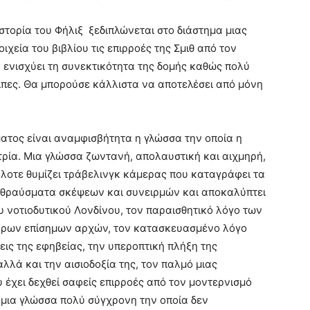
 ιστορία του Φήλιξ ξεδιπλώνεται στο διάστημα μιας
χεία του βιβλίου τις επιρροές της Σμιθ από τον
α ενισχύει τη συνεκτικότητα της δομής καθώς πολύ
οιπες. Θα μπορούσε κάλλιστα να αποτελέσει από μόνη
ματος είναι αναμφισβήτητα η γλώσσα την οποία η
τρία. Μια γλώσσα ζωντανή, απολαυστική και αιχμηρή,
λλοτε θυμίζει τράβελινγκ κάμερας που καταγράφει τα
 θραύσματα σκέψεων και συνειρμών και αποκαλύπτει
 νοτιοδυτικού Λονδίνου, τον παραισθητικό λόγο των
όρων επίσημων αρχών, τον κατασκευασμένο λόγο
εις της εφηβείας, την υπεροπτική πλήξη της
λλά και την αισιοδοξία της, τον παλμό μιας
έχει δεχθεί σαφείς επιρροές από τον μοντερνισμό
 μια γλώσσα πολύ σύγχρονη την οποία δεν