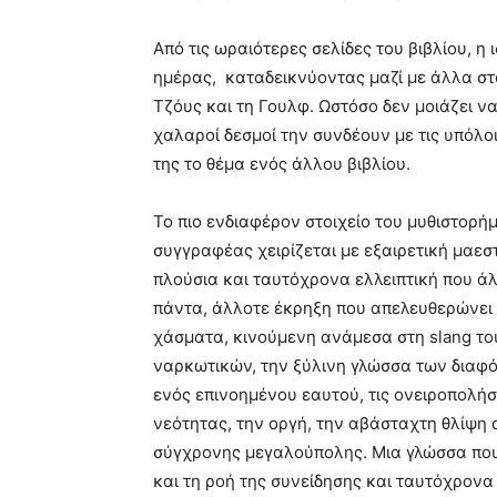
Από τις ωραιότερες σελίδες του βιβλίου, η
ημέρας, καταδεικνύοντας μαζί με άλλα στοι
Τζόυς και τη Γουλφ. Ωστόσο δεν μοιάζει ν
χαλαροί δεσμοί την συνδέουν με τις υπόλ
της το θέμα ενός άλλου βιβλίου.
Το πιο ενδιαφέρον στοιχείο του μυθιστορή
συγγραφέας χειρίζεται με εξαιρετική μαεσ
πλούσια και ταυτόχρονα ελλειπτική που ά
πάντα, άλλοτε έκρηξη που απελευθερώνει
χάσματα, κινούμενη ανάμεσα στη slang του
ναρκωτικών, την ξύλινη γλώσσα των διαφ
ενός επινοημένου εαυτού, τις ονειροπολήσ
νεότητας, την οργή, την αβάσταχτη θλίψη α
σύγχρονης μεγαλούπολης. Μια γλώσσα που 
και τη ροή της συνείδησης και ταυτόχρονα