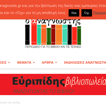
anagnostis.gr και για την βελτίωση της δικής σας εμπειρίας ότα
es και το «Όχι» για τη μη αποδοχή τους.
Περισσ
Ναι
Όχι
ΞΕΙΣ
ΘΕΜΑΤΑ
ΑΡΘΡΑ
ΕΚΔΗΛΩΣΕΙΣ ΑΝΑΓΝΩΣΤ
ΠΕΡΙΟΔΙΚΟ
λευρά της πόλης
Ο