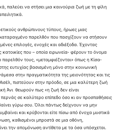
ά, παλεύει να στήσει μια καινούρια ζωή με τη φίλη
απειλητικά.
ετικούς ανθρώπινους τύπους, ήρωες μιας
 διαταραγμένο παρελθόν που πασχίζουν να στήσουν
σμένες επιλογές, ενοχές και αδιέξοδα. Έχοντας
ς κατοικίες που – οποία ειρωνεία- φέρουν το όνομα
 παρελθόν τους, «μεταμφιέζονται» όπως η Κίσα-
αστης ευτυχίας βασισμένη μόνο στην κοινωνική
άμεσα στην πραγματικότητα της μειονότητας και τις
 Μισέλ, πιστεύουν στην πρόοδο, σε μια καλύτερη ζωή
ική Άνι θεωρούν πως «η ζωή δεν είναι
εν περνάς σε καλύτερο επίπεδο όσο κι αν προσπαθήσεις
βαίνει γύρω σου. Όλοι πάντως δείχνουν να μην
υμβαίνει και κρύβονται είτε πίσω από ένοχα μυστικά
νωση, καθισμένοι μπροστά σε μια οθόνη,
ίνει την απομόνωση αντίθετα με τα όσα υπόσχεται.