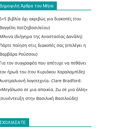
Δημοφιλή Άρθρα του Μήνα
5+5 βιβλία όχι ακριβώς για διακοπές (του
Βαγγέλη Χατζηβασιλείου)
ΜΆννα (διήγημα της Αναστασίας Δανάλη)
Πάρτε ποίηση στις διακοπές σας (επιλέγει η
Βαρβάρα Ρούσσου)
Για τον συγγραφέα που απέτυχε να πεθάνει
τον ήρωά του (του Κυριάκου Χαραλαμπίδη)
Αυστραλιανή λογοτεχνία- Clare Bradford:
«Μεγάλωσα σε μια αποικία. Ζω σε μια άλλη»
(συνέντευξη στην Βασιλική Βασιλούδη)
ΣΧΟΛΙΑΣΑΤΕ