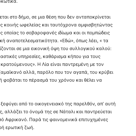
ρκωτικά.
ται στο δήμο, σε μια θέση που δεν ανταποκρίνεται
ς κοινής ωφελείας και ταυτόχρονα αμφισβητώντας
ης οποίας το σοβαροφανές ιδίωμα και οι πομπώδεις
κή αναποτελεσματικότητα. «Εδώ», όπως λέει, « τα
ζονται σε μια εικονική όψη του συλλογικού καλού:
ραστικές υπηρεσίες, καθάρισμα κήπου για τους
κρατούμενους». Η Λία είναι παντρεμένη με τον
ζαμαϊκανό αλλά, παρόλο που τον αγαπά, του κρύβει
ιδή φοβάται το πέρασμά του χρόνου και θέλει να
 ξεφύγει από το οικογενειακό της παρελθόν, απ’ αυτή
ς, αλλάζει το όνομά της σε Νάταλι και παντρεύεται
μισό Αφρικανό. Παρά τις φαινομενικά επιτυχημένες
φή ερωτική ζωή.