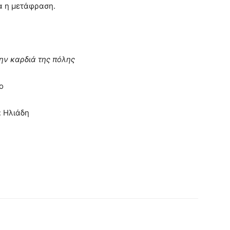
α η μετάφραση.
ην καρδιά της πόλης
ο
 Ηλιάδη