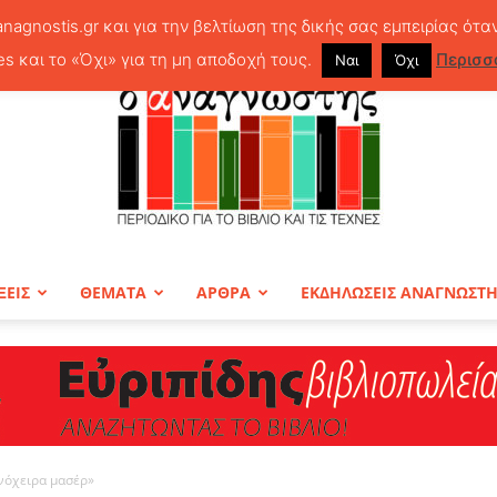
anagnostis.gr και για την βελτίωση της δικής σας εμπειρίας ότα
es και το «Όχι» για τη μη αποδοχή τους.
Περισσ
Ναι
Όχι
ΞΕΙΣ
ΘΕΜΑΤΑ
ΑΡΘΡΑ
ΕΚΔΗΛΩΣΕΙΣ ΑΝΑΓΝΩΣΤ
ΠΕΡΙΟΔΙΚΟ
νόχειρα μασέρ»
Ο