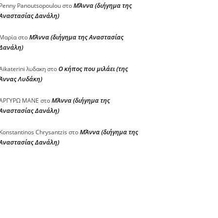
ΜΆννα (διήγημα της
Penny Panoutsopoulou
στο
Αναστασίας Δανάλη)
ΜΆννα (διήγημα της Αναστασίας
Μαρία
στο
Δανάλη)
Ο κήπος που μιλάει (της
Aikaterini λυδακη
στο
Άννας Λυδάκη)
ΜΆννα (διήγημα της
ΑΡΓΥΡΩ ΜΑΝΕ
στο
Αναστασίας Δανάλη)
ΜΆννα (διήγημα της
Konstantinos Chrysantzis
στο
Αναστασίας Δανάλη)