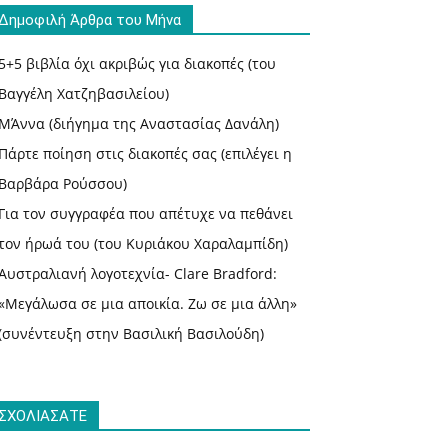
Δημοφιλή Άρθρα του Μήνα
5+5 βιβλία όχι ακριβώς για διακοπές (του
Βαγγέλη Χατζηβασιλείου)
ΜΆννα (διήγημα της Αναστασίας Δανάλη)
Πάρτε ποίηση στις διακοπές σας (επιλέγει η
Βαρβάρα Ρούσσου)
Για τον συγγραφέα που απέτυχε να πεθάνει
τον ήρωά του (του Κυριάκου Χαραλαμπίδη)
Αυστραλιανή λογοτεχνία- Clare Bradford:
«Μεγάλωσα σε μια αποικία. Ζω σε μια άλλη»
(συνέντευξη στην Βασιλική Βασιλούδη)
ΣΧΟΛΙΑΣΑΤΕ