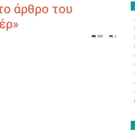
το άρθρο του
έρ»
ΑΝΑΓΝΩΣΤΗΣ
503
2
ΓΙΑ
ΤΟ