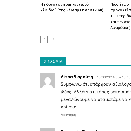
Η ηδονή του ερμηνευτικού
Πώς ένα ση
κλειδιού (της Ελισάβετ Αρσενίου)
προκαλεί 
100ετηρίδω
και την αν
Λιναρδάκη)
2 ΣΧΟΛΙΑ
Λίτσα Ψαραύτη
10/03/2014 στο 13:35
Συμφωνώ ότι υπάρχουν αξιόλογοι
ιδέες. Αλλά γιατί τόσος ρατσισμό
μεγαλώνουμε να σταματάμε να γ
κρίνουν.
Απάντηση