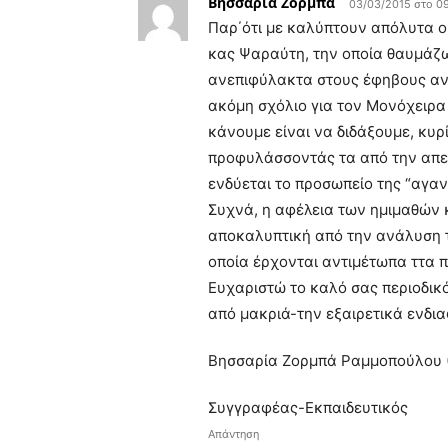
Βησσαρία Ζορμπά
03/03/2015 στο 09
Παρ΄ότι με καλύπτουν απόλυτα ο
κας Ψαραύτη, την οποία θαυμάζ
ανεπιφύλακτα στους έφηβους αν
ακόμη σχόλιο για τον Μονόχειρ
κάνουμε είναι να διδάξουμε, κυρ
προφυλάσσοντάς τα από την απε
ενδύεται το προσωπείο της “αγαν
Συχνά, η αφέλεια των ημιμαθών 
αποκαλυπτική από την ανάλυση 
οποία έρχονται αντιμέτωπα ττα πα
Ευχαριστώ το καλό σας περιοδικ
από μακριά-την εξαιρετικά ενδια
Βησσαρία Ζορμπά Ραμμοπούλου (
Συγγραφέας-Εκπαιδευτικός
Απάντηση