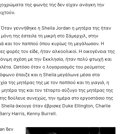
χοχρώματα της φωνής της δεν είχαν ανάγκη την
ιχτούν.
 Όταν γεννήθηκε η Sheila Jordan η μητέρα της ήταν
μόνη της έστειλε τη μικρή στο Σάμερχιλ, στην
ιά και τον παππού όπου κυρίως τη μεγάλωσαν. Η
ες φορές τον είδε, ήταν αλκοολικοί. Η οικογένεια της
μόνιμη σχέση με την Εκκλησία, ήταν πολύ φτωχή και
υαλέτα. Ωστόσο όταν ο λογαριασμός του ρεύματος
όφωνο έπαιζε και η Sheila μεγάλωνε μέσα στα
χία της μητέρας της με τον παππού και τη γιαγιά, η
ε μητέρα της και τον τέταρτο σύζυγο της μητέρας της
της δούλευε συνεχώς, την ημέρα στο εργοστάσιο της
Sheila άκουγε όταν έβρισκε Duke Ellington, Charlie
rry Harris, Kenny Burrell.
an δεν