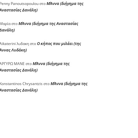
ΜΆννα (διήγημα της
Penny Panoutsopoulou
στο
Αναστασίας Δανάλη)
ΜΆννα (διήγημα της Αναστασίας
Μαρία
στο
Δανάλη)
Ο κήπος που μιλάει (της
Aikaterini λυδακη
στο
Άννας Λυδάκη)
ΜΆννα (διήγημα της
ΑΡΓΥΡΩ ΜΑΝΕ
στο
Αναστασίας Δανάλη)
ΜΆννα (διήγημα της
Konstantinos Chrysantzis
στο
Αναστασίας Δανάλη)