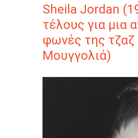
Sheila Jordan (1
τέλους για μια 
φωνές της τζαζ 
Μουγγολιά)