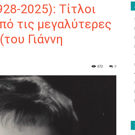
928-2025): Τίτλοι
από τις μεγαλύτερες
(του Γιάννη
ΑΝΑΓΝΩΣΤΗΣ
672
0
ΓΙΑ
ΤΟ