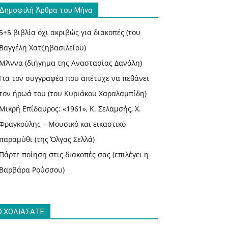
Δημοφιλή Άρθρα του Μήνα
5+5 βιβλία όχι ακριβώς για διακοπές (του
Βαγγέλη Χατζηβασιλείου)
ΜΆννα (διήγημα της Αναστασίας Δανάλη)
Για τον συγγραφέα που απέτυχε να πεθάνει
τον ήρωά του (του Κυριάκου Χαραλαμπίδη)
Μικρή Επίδαυρος: «1961», Κ. Σελαμσής, Χ.
Φραγκούλης – Μουσικό και εικαστικό
παραμύθι (της Όλγας Σελλά)
Πάρτε ποίηση στις διακοπές σας (επιλέγει η
Βαρβάρα Ρούσσου)
ΣΧΟΛΙΑΣΑΤΕ