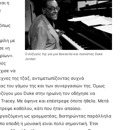
και η
α
 όπως
φίλη με
σε «η
Ο σύζυγός της για μια δεκαετία και πιανίστας Duke
ρίων».
Jordan
ούς
έχισε να
χνες της τζαζ, αντιμετωπίζοντας συχνά
ας του γάμου της και των συνεργασιών της. Όμως
 συζύγου μου Duke στην ηρωίνη τον οδήγησε να
, Tracey. Με άφηνε και επέστρεφε όποτε ήθελε. Μετά
στρεψε καθόλου, κάτι που ήταν απαίσιο.
 εργαζόμενη ως γραμματέας, διατηρώντας παράλληλα
πο επειδή η μουσική είναι πολύ σημαντική. Έτσι