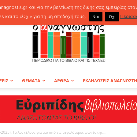
anagnostis.gr και για την βελτίωση της δικής σας εμπειρίας ότα
es και το «Όχι» για τη μη αποδοχή τους.
Περισσ
Ναι
Όχι
ΞΕΙΣ
ΘΕΜΑΤΑ
ΑΡΘΡΑ
ΕΚΔΗΛΩΣΕΙΣ ΑΝΑΓΝΩΣΤ
ΠΕΡΙΟΔΙΚΟ
-2025): Τίτλοι τέλους για μια από τις μεγαλύτερες φωνές της...
Ο