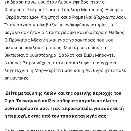
επίδραση πάνω μου όταν ήμουν έφηβος, ήταν ο
Χιούμπερτ Σέλμπι Τζ. και ο Γουίλιαμ Μπάροουζ. Επίσης ο
Θερβάντες (
Δον Κιχώτης
) και ο Ραμπελαί (
Γαργαντούα
ς
).
Όταν άρχισα να διαβάζω με ενδιαφέρον ιστορίες, το
μεγάλο σοκ ήταν ο Ντοστογιέφσκι και ιδιαίτερα ο
Ηλίθιος
.
Ο Πρίγκιπας Μίσκιν είναι ένας χαρακτήρας που μου
μιλάει με πολλούς τρόπους. Μου άρεσε επίσης το
βικτωριανό μυθιστόρημα, Σαρλότ και Έμιλι Μπροντέ,
Ντίκενς. Στη συνέχεια, όταν ανακάλυψα τη σύγχρονη
λογοτεχνία, η Μαργκερίτ Ντιράς και η Ανί Ενρό ήταν πολύ
σημαντικές.
Ζ
είτε
μεταξύ
της
Λυών και
της ορεινής περιοχής του
Ζιρά
. Το σκηνικό παίζει καθοριστικό ρόλο σε όλα τα
μυθιστορήματά σας. Τι αντιπροσωπεύει για εσάς αυτ
ή
η περιοχή
, εκτός από τον τόπο καταγωγής
σας
;