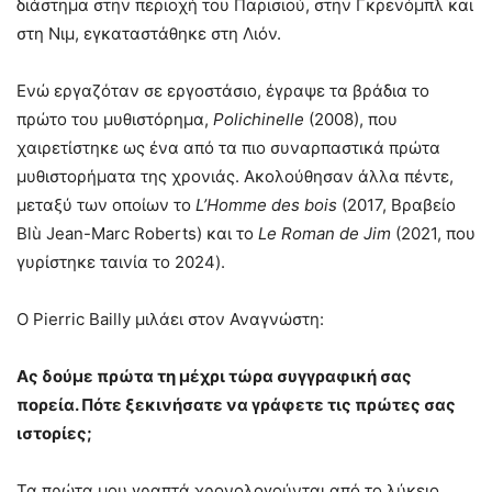
διάστημα στην περιοχή του Παρισιού, στην Γκρενόμπλ και
στη Νιμ, εγκαταστάθηκε στη Λιόν.
Ενώ εργαζόταν σε εργοστάσιο, έγραψε τα βράδια το
πρώτο του μυθιστόρημα,
Polichinelle
(2008), που
χαιρετίστηκε ως ένα από τα πιο συναρπαστικά πρώτα
μυθιστορήματα της χρονιάς. Ακολούθησαν άλλα πέντε,
μεταξύ των οποίων το
L’Homme des bois
(2017, Βραβείο
Blù Jean-Marc Roberts) και το
Le Roman de Jim
(2021, που
γυρίστηκε ταινία το 2024).
Ο Pierric Bailly μιλάει στον Αναγνώστη:
Ας
δούμε
πρώτα
τη μέχρι τώρα συγγραφική σας
πορεία.
Πότε ξεκινήσατε να γράφετε τις πρώτες σας
ιστορίες;
Τα πρώτα μου γραπτά χρονολογούνται από το λύκειο.