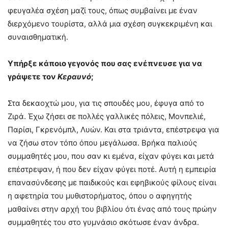
φευγαλέα σχέση μαζί τους, όπως συμβαίνει με έναν
διερχόμενο τουρίστα, αλλά μια σχέση συγκεκριμένη και
συναισθηματική.
Υπήρξε κάποιο γεγονός που σας ενέπνευσε
για
να
γράψετε το
ν
Κεραυνό
;
Στα δεκαοχτώ μου, για τις σπουδές μου, έφυγα από το
Ζιρά. Έχω ζήσει σε πολλές γαλλικές πόλεις, Μονπελιέ,
Παρίσι, Γκρενόμπλ, Λυών. Και στα τριάντα, επέστρεψα για
να ζήσω στον τόπο όπου μεγάλωσα. Βρήκα παλιούς
συμμαθητές μου, που σαν κι εμένα, είχαν φύγει και μετά
επέστρεψαν, ή που δεν είχαν φύγει ποτέ. Αυτή η εμπειρία
επανασύνδεσης με παιδικούς και εφηβικούς φίλους είναι
η αφετηρία του μυθιστορήματος, όπου ο αφηγητής
μαθαίνει στην αρχή του βιβλίου ότι ένας από τους πρώην
συμμαθητές του στο γυμνάσιο σκότωσε έναν άνδρα.