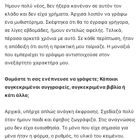
Ήμουν πολύ νέος, δεν ήξερα κανέναν σε αυτόν τον
κλάδο και δεν είχα χρήματα. Άρχισα λοιπόν να γράφω
ένα μυθιστόρημα. Σκέφτηκα ότι θα το έγραφα γρήγορα,
σε λίγες εβδομάδες, ήμουν εντελώς αφελής. Τελικά,
πέρασα αρκετά χρόνια με αυτό. Σε κάθε περίπτωση, ήταν
η απόδειξη ότι αυτή η πρακτική μου ταίριαζε. Η μοναξιά
που εμπεριέχει το γράψιμο αντιστοιχούσε στον
ανεξάρτητο χαρακτήρα μου.
Θυμάστε τι σας ενέπνευσε να γράψετε;
Κάποιοι
συγκεκριμένοι
σ
υγγραφείς
,
συγκεκριμένα βιβλία ή
κάτι άλλο;
Αρχικά, υπήρχε απλώς ανάγκη έκφρασης. Σχεδίαζα πολύ
όταν ήμουν παιδί και έφηβος ζωγράφιζα. Στις αναγνώσεις
μου δεν είχα ευαισθησία. Το μόνο που είχε σημασία για
μένα ήταν η φόρμα, ο ρυθμός, το υλικό του κειμένου.