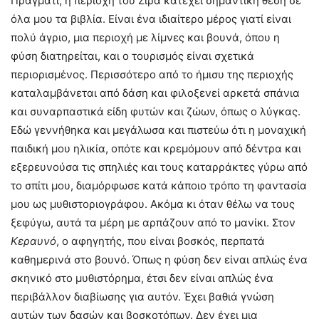
Πράγματι, η περιοχή του Ζιρά κατέχει σημαντική θέση σε
όλα μου τα βιβλία. Είναι ένα ιδιαίτερο μέρος γιατί είναι
πολύ άγριο, μια περιοχή με λίμνες και βουνά, όπου η
φύση διατηρείται, και ο τουρισμός είναι σχετικά
περιορισμένος. Περισσότερο από το ήμισυ της περιοχής
καταλαμβάνεται από δάση και φιλοξενεί αρκετά σπάνια
και συναρπαστικά είδη φυτών και ζώων, όπως ο λύγκας.
Εδώ γεννήθηκα και μεγάλωσα και πιστεύω ότι η μοναχική
παιδική μου ηλικία, οπότε και κρεμόμουν από δέντρα και
εξερευνούσα τις σπηλιές και τους καταρράκτες γύρω από
το σπίτι μου, διαμόρφωσε κατά κάποιο τρόπο τη φαντασία
μου ως μυθιστοριογράφου. Ακόμα κι όταν θέλω να τους
ξεφύγω, αυτά τα μέρη με αρπάζουν από το μανίκι. Στον
Κεραυνό
, ο αφηγητής, που είναι βοσκός, περπατά
καθημερινά στο βουνό. Όπως η φύση δεν είναι απλώς ένα
σκηνικό στο μυθιστόρημα, έτσι δεν είναι απλώς ένα
περιβάλλον διαβίωσης για αυτόν. Έχει βαθιά γνώση
αυτών των δασών και βοσκοτόπων. Δεν έχει μια