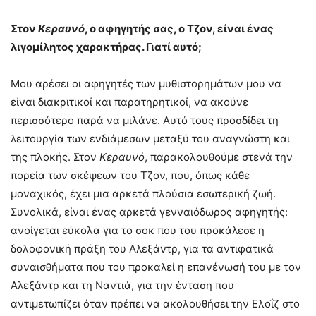
Στο
ν
Κεραυνό
, ο αφηγητής σας, ο
Τζον
, είναι ένας
λιγομίλητος χαρακτήρας. Γιατί αυτό;
Μου αρέσει οι αφηγητές των μυθιστορημάτων μου να
είναι διακριτικοί και παρατηρητικοί, να ακούνε
περισσότερο παρά να μιλάνε. Αυτό τους προσδίδει τη
λειτουργία των ενδιάμεσων μεταξύ του αναγνώστη και
της πλοκής. Στον
Κεραυνό
, παρακολουθούμε στενά την
πορεία των σκέψεων του Τζον, που, όπως κάθε
μοναχικός, έχει μια αρκετά πλούσια εσωτερική ζωή.
Συνολικά, είναι ένας αρκετά γενναιόδωρος αφηγητής:
ανοίγεται εύκολα για το σοκ που του προκάλεσε η
δολοφονική πράξη του Αλεξάντρ, για τα αντιφατικά
συναισθήματα που του προκαλεί η επανένωσή του με τον
Αλεξάντρ και τη Ναντιά, για την ένταση που
αντιμετωπίζει όταν πρέπει να ακολουθήσει την Ελοΐζ στο