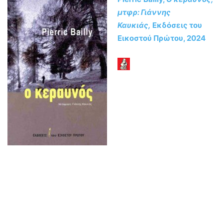
μτφρ: Γιάννης
Καυκιάς,
Εκδόσεις του
Εικοστού Πρώτου, 2024