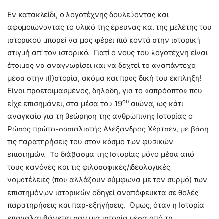
Εν κατακλείδι, ο λογοτέχνης δουλεύοντας και
αφομοιώνοντας το υλικό της έρευνας και της μελέτης του
ιστορικού μπορεί να μας φέρει πιό κοντά στην ιστορική
στιγμή απ’ τον ιστορικό. Γιατί ο νους του λογοτέχνη είναι
έτοιμος να αναγνωρίσει και να δεχτεί το αναπάντεχο
μέσα στην ι(Ι)στορία, ακόμα και προς δική του έκπληξη!
Είναι προετοιμασμένος, δηλαδή, για το «απρόοπτο» που
ου
είχε επισημάνει, στα μέσα του 19
αιώνα, ως κάτι
αναγκαίο για τη θεώρηση της ανθρώπινης Ιστορίας ο
Ρώσος πρώτο-σοσιαλιστής Αλέξανδρος Χέρτσεν, με βάση
τις παρατηρήσεις του στον κόσμο των φυσικών
επιστημών. Το διάβασμα της Ιστορίας μόνο μέσα από
τους κανόνες και τις φιλοσοφικές/ιδεολογικές
νομοτέλειες (που αλλάζουν σύμφωνα με τον συρμό) των
επιστημόνων ιστορικών οδηγεί αναπόφευκτα σε θολές
παρατηρήσεις και παρ-εξηγήσεις. Όμως, όταν η Ιστορία
επαναλαμβάνεται σαν μια ιστορία μέσα από τη