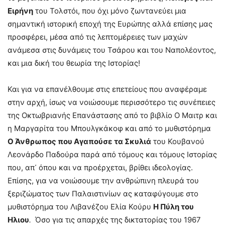
Ειρήνη
του Τολστόι, που όχι μόνο ζωντανεύει μια
σημαντική ιστορική εποχή της Ευρώπης αλλά επίσης μας
προσφέρει, μέσα από τις λεπτομέρειες των μαχών
ανάμεσα στις δυνάμεις του Τσάρου και του Ναπολέοντος,
και μια δική του θεωρία της Ιστορίας!
Και για να επανέλθουμε στις επετείους που αναφέραμε
στην αρχή, ίσως να νοιώσουμε περισσότερο τις συνέπειες
της Οκτωβριανής Επανάστασης από το βιβλίο Ο Μαιτρ και
η Μαργαρίτα του Μπουλγκάκοφ και από το μυθιστόρημα
Ο Άνθρωπος που Αγαπούσε τα Σκυλιά
του Κουβανού
Λεονάρδο Παδούρα παρά από τόμους και τόμους Ιστορίας
που, απ᾽ όπου και να προέρχεται, βρίθει ιδεολογίας.
Επίσης, για να νοιώσουμε την ανθρώπινη πλευρά του
ξεριζώματος των Παλαιστινίων ας καταφύγουμε στο
μυθιστόρημα του Λιβανέζου Ελία Κούρυ
Η Πύλη του
Ηλιου
.
Όσο για τις απαρχές της δικτατορίας του 1967