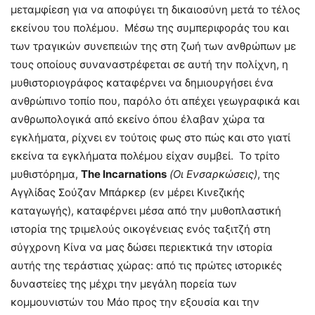
μεταμφίεση για να αποφύγει τη δικαιοσύνη μετά το τέλος
εκείνου του πολέμου. Μέσω της συμπεριφοράς του και
των τραγικών συνεπειών της στη ζωή των ανθρώπων με
τους οποίους συναναστρέφεται σε αυτή την πολίχνη, η
μυθιστοριογράφος καταφέρνει να δημιουργήσει ένα
ανθρώπινο τοπίο που, παρόλο ότι απέχει γεωγραφικά και
ανθρωπολογικά από εκείνο όπου έλαβαν χώρα τα
εγκλήματα, ρίχνει εν τούτοις φως στο πώς και στο γιατί
εκείνα τα εγκλήματα πολέμου είχαν συμβεί. Το τρίτο
μυθιστόρημα,
The
Incarnations
(Οι Ενσαρκώσεις)
, της
Αγγλίδας Σούζαν Μπάρκερ (εν μέρει Κινεζικής
καταγωγής), καταφέρνει μέσα από την μυθοπλαστική
ιστορία της τριμελούς οικογένειας ενός ταξιτζή στη
σύγχρονη Κίνα να μας δώσει περιεκτικά την ιστορία
αυτής της τεράστιας χώρας: από τις πρώτες ιστορικές
δυναστείες της μέχρι την μεγάλη πορεία των
κομμουνιστών του Μάο προς την εξουσία και την