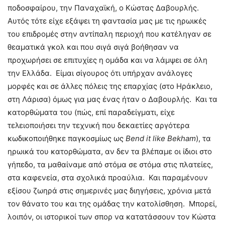
ποδοσφαίρου, την Παναχαϊκή, ο Κώστας Δαβουρλής.
Αυτός τότε είχε εξάψει τη φαντασία μας με τις ηρωικές
του επιδρομές στην αντίπαλη περιοχή που κατέληγαν σε
θεαματικά γκολ και που σιγά σιγά βοήθησαν να
προχωρήσει σε επιτυχίες η ομάδα και να λάμψει σε όλη
την Ελλάδα. Είμαι σίγουρος ότι υπήρχαν ανάλογες
μορφές και σε άλλες πόλεις της επαρχίας (στο Ηράκλειο,
στη Λάρισα) όμως για μας ένας ήταν ο Δαβουρλής. Και τα
κατορθώματα του (πώς, επί παραδείγματι, είχε
τελειοποιήσει την τεχνική που δεκαετίες αργότερα
κωδικοποιήθηκε παγκοσμίως ως
Bend it like Bekham
), τα
ηρωικά του κατορθώματα, αν δεν τα βλέπαμε οι ίδιοι στο
γήπεδο, τα μαθαίναμε από στόμα σε στόμα στις πλατείες,
στα καφενεία, στα σχολικά προαύλια. Και παραμένουν
εξίσου ζωηρά στις σημερινές μας διηγήσεις, χρόνια μετά
τον θάνατο του και της ομάδας την κατολίσθηση. Μπορεί,
λοιπόν, οι ιστορικοί των σπορ να κατατάσσουν τον Κώστα