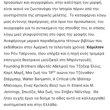
προσώπων και συγγραφέων, στην καλύτερη του μορφή,
είναι ικανό να ζωντανέψει την Ιστορία πέραν από την
αυστηρότητα της ιστορικής μελέτης. Το καταφέρνει λόγω
μιας έντονης περιέργειας, στα όρια του προσωπικού, του
συγγραφέα για το αντικείμενο της σπουδής του, κι επίσης
λόγω μιας γλαφυρότητας στο ύφος της γραφής του.
Αναφέρουμε μερικά παραδείγματα τέτοιων βιβλίων που
εκδόθηκαν στην Αμερική τα τελευταία χρόνια:
Χάμιλτον
του Ρόν Τσέρνοου, (που υπήρξε και η πηγή ενός τρομερά
επιτυχούς θεατρικού μιούζικαλ στο Μπρόντγουέϊ),
Founding Brothers (
Ιδρυτές Αδελφοί
) του Τζόζεφ Έλλις,
ου
Καρλ Μαρξ, Μια ζωή του 19
αιώνα του Τζόναθαν
Σπέρμπερ, Walter Benjamin, A Critical Life (
Βάλτερ
Μπένιαμιν, Ενας Κριτικός Βίος
) των Η. Eiland και M.
Jennings, Σπινόζα, Μια ζωή, του Στήβεν Νέϊντλερ. Θα
ήταν ευχής έργο να δούμε το είδος αυτό να καλλιεργηθεί
συστηματικά και στην Ελλάδα.