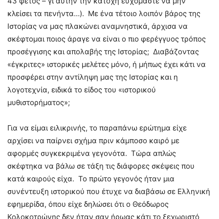
43 φέτος – γι αυτήν την κατοχή ευχόμαστε να μην
κλείσει τα πενήντα…). Με ένα τέτοιο λοιπόν βάρος της
Ιστορίας να μας πλακώνει αναμνηστικά, άρχισα να
σκέφτομαι ποιος άραγε να είναι ο πιο φερέγγυος τρόπος
προσέγγισης και απολαβής της Ιστορίας; Διαβάζοντας
«έγκριτες» ιστορικές μελέτες μόνο, ή μήπως έχει κάτι να
προσφέρει στην αντίληψη μας της Ιστορίας και η
λογοτεχνία, ειδικά το είδος του «ιστορικού
μυθιστορήματος»;
Για να είμαι ειλικρινής, το παραπάνω ερώτημα είχε
αρχίσει να παίρνει σχήμα πριν κάμποσο καιρό με
αφορμές συγκεκριμένα γεγονότα. Τώρα απλώς
σκέφτηκα να βάλω σε τάξη τις διάφορες σκέψεις που
κατά καιρούς είχα. Το πρώτο γεγονός ήταν μια
συνέντευξη ιστορικού που έτυχε να διαβάσω σε Ελληνική
εφημερίδα, όπου είχε δηλώσει ότι ο Θεόδωρος
Κολοκοτρώνης δεν ήταν σαν ήρωας κάτι το ξεχωριστό