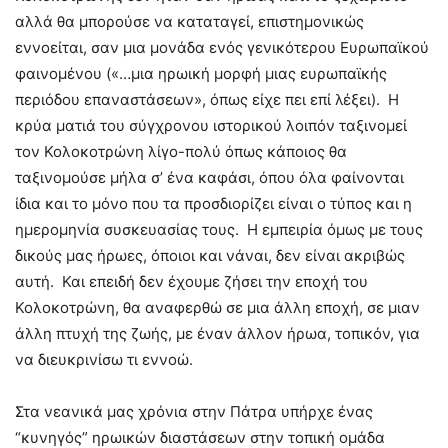
αλλά θα μπορούσε να καταταγεί, επιστημονικώς
εννοείται, σαν μια μονάδα ενός γενικότερου Ευρωπαϊκού
φαινομένου («…μια ηρωική μορφή μιας ευρωπαϊκής
περιόδου επαναστάσεων», όπως είχε πει επί λέξει). Η
κρύα ματιά του σύγχρονου ιστορικού λοιπόν ταξινομεί
τον Κολοκοτρώνη λίγο-πολύ όπως κάποιος θα
ταξινομούσε μήλα σ’ ένα καφάσι, όπου όλα φαίνονται
ίδια και το μόνο που τα προσδιορίζει είναι ο τύπος και η
ημερομηνία συσκευασίας τους. Η εμπειρία όμως με τους
δικούς μας ήρωες, όποιοι και νάναι, δεν είναι ακριβώς
αυτή. Και επειδή δεν έχουμε ζήσει την εποχή του
Κολοκοτρώνη, θα αναφερθώ σε μια άλλη εποχή, σε μιαν
άλλη πτυχή της ζωής, με έναν άλλον ήρωα, τοπικόν, για
να διευκρινίσω τι εννοώ.
Στα νεανικά μας χρόνια στην Πάτρα υπήρχε ένας
“κυνηγός” ηρωικών διαστάσεων στην τοπική ομάδα