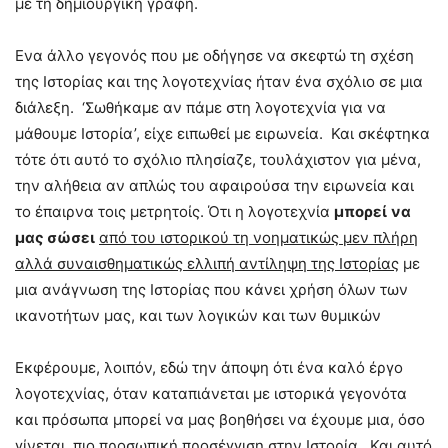
με τη δημιουργική γραφή.
Ενα άλλο γεγονός που με οδήγησε να σκεφτώ τη σχέση
της Ιστορίας και της λογοτεχνίας ήταν ένα σχόλιο σε μια
διάλεξη. ‘Σωθήκαμε αν πάμε στη λογοτεχνία για να
μάθουμε Ιστορία’, είχε ειπωθεί με ειρωνεία. Και σκέφτηκα
τότε ότι αυτό το σχόλιο πλησίαζε, τουλάχιστον για μένα,
την αλήθεια αν απλώς του αφαιρούσα την ειρωνεία και
το έπαιρνα τοις μετρητοίς. Ότι η λογοτεχνία
μπορεί
να
μας σώσει
από του ιστορικού τη νοηματικώς μεν πλήρη
αλλά συναισθηματικώς ελλιπή αντίληψη της Ιστορίας
με
μια ανάγνωση της Ιστορίας που κάνει χρήση όλων των
ικανοτήτων μας, και των λογικών και των θυμικών
Εκφέρουμε, λοιπόν, εδώ την άποψη ότι ένα καλό έργο
λογοτεχνίας, όταν καταπιάνεται με ιστορικά γεγονότα
και πρόσωπα μπορεί να μας βοηθήσει να έχουμε μια, όσο
γίνεται, πιο προσωπική προσέγγιση στην Ιστορία. Και αυτό