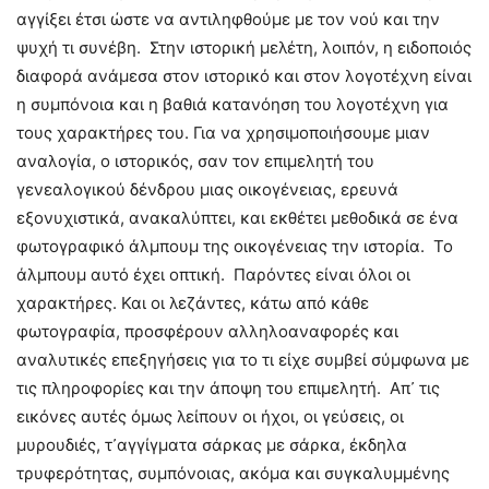
αγγίξει έτσι ώστε να αντιληφθούμε με τον νού και την
ψυχή τι συνέβη. Στην ιστορική μελέτη, λοιπόν, η ειδοποιός
διαφορά ανάμεσα στον ιστορικό και στον λογοτέχνη είναι
η συμπόνοια και η βαθιά κατανόηση του λογοτέχνη για
τους χαρακτήρες του. Για να χρησιμοποιήσουμε μιαν
αναλογία, ο ιστορικός, σαν τον επιμελητή του
γενεαλογικού δένδρου μιας οικογένειας, ερευνά
εξονυχιστικά, ανακαλύπτει, και εκθέτει μεθοδικά σε ένα
φωτογραφικό άλμπουμ της οικογένειας την ιστορία. Το
άλμπουμ αυτό έχει οπτική. Παρόντες είναι όλοι οι
χαρακτήρες. Και οι λεζάντες, κάτω από κάθε
φωτογραφία, προσφέρουν αλληλοαναφορές και
αναλυτικές επεξηγήσεις για το τι είχε συμβεί σύμφωνα με
τις πληροφορίες και την άποψη του επιμελητή. Απ᾽ τις
εικόνες αυτές όμως λείπουν οι ήχοι, οι γεύσεις, οι
μυρουδιές, τ᾽αγγίγματα σάρκας με σάρκα, έκδηλα
τρυφερότητας, συμπόνοιας, ακόμα και συγκαλυμμένης