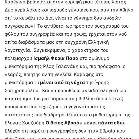
Καρένινα βρίσκονται στην κορυφή μιας τέτοιας λίστας.
Δυο περίπλοκες και ισχυρές γυναίκες που, σαν την Αθηνά
απ᾽ το κεφάλι του Δία, είναι το γέννημα δυο ανδρών
συγγραφέων! Το αντίθετο, ως προς τον συσχετισμό του
φύλου του συγγραφέα και του ήρωα, έρχεται στον νού
απ᾽τα διαβάσματα μας στη σύγχρονη Ελληνική
λογοτεχνία. Συγκεκριμένα, ο χαρακτήρας του
πολέμαρχου
Ισμαήλ Φερίκ Πασά
στο ομώνυμο
μυθιστόρημα της Ρέας Γαλανάκη και, πιο πρόσφατα, ο
νεαρός, ποιητής εν τη γενέσει, Καβάφης στο
μυθιστόρημα
Τι μένει από τη νύχτα
της Έρσης
Σωτηροπούλου. Και να προσθέσω ανεκδοτολογικά μια
παρατήρηση (σε μια παρουσίαση βιβλίου όπου έτυχα)
προσώπου που είχε ζήσει τα γεγονότα και τις
καταστάσεις που διαδραματίζονται στο μυθιστόρημα της
Ελενας Χουζούρη
Ο θείος Αβραάμ μένει πάντα εδώ
.
Ελέχθη ότι παρότι η συγγραφέας δεν ήταν Εβραία που
είχε ζήσει την τραγική εκείνη εποχή, το μυθιστόρημά της