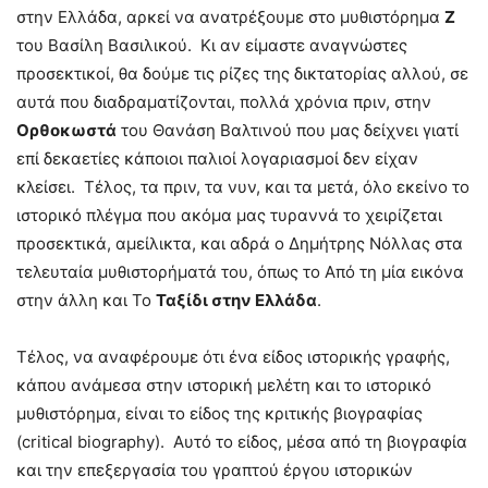
στην Ελλάδα, αρκεί να ανατρέξουμε στο μυθιστόρημα
Ζ
του Βασίλη Βασιλικού. Κι αν είμαστε αναγνώστες
προσεκτικοί, θα δούμε τις ρίζες της δικτατορίας αλλού, σε
αυτά που διαδραματίζονται, πολλά χρόνια πριν, στην
Ορθοκωστά
του Θανάση Βαλτινού που μας δείχνει γιατί
επί δεκαετίες κάποιοι παλιοί λογαριασμοί δεν είχαν
κλείσει. Τέλος, τα πριν, τα νυν, και τα μετά, όλο εκείνο το
ιστορικό πλέγμα που ακόμα μας τυραννά το χειρίζεται
προσεκτικά, αμείλικτα, και αδρά ο Δημήτρης Νόλλας στα
τελευταία μυθιστορήματά του, όπως το Από τη μία εικόνα
στην άλλη και Το
Ταξίδι στην Ελλάδα
.
Τέλος, να αναφέρουμε ότι ένα είδος ιστορικής γραφής,
κάπου ανάμεσα στην ιστορική μελέτη και το ιστορικό
μυθιστόρημα, είναι το είδος της κριτικής βιογραφίας
(critical biography). Αυτό το είδος, μέσα από τη βιογραφία
και την επεξεργασία του γραπτού έργου ιστορικών