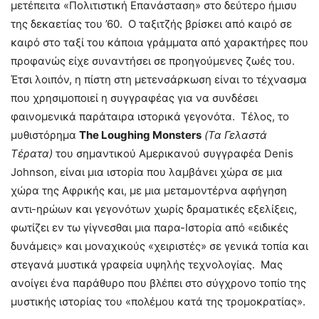
μετέπειτα «Πολιτιστική Επανάσταση» στο δεύτερο ήμισυ
της δεκαετίας του ’60. Ο ταξιτζής βρίσκει από καιρό σε
καιρό στο ταξί του κάποια γράμματα από χαρακτήρες που
προφανώς είχε συναντήσει σε προηγούμενες ζωές του.
Έτσι λοιπόν, η πίστη στη μετενσάρκωση είναι το τέχνασμα
που χρησιμοποιεί η συγγραφέας για να συνδέσει
φαινομενικά παράταιρα ιστορικά γεγονότα. Τέλος, το
μυθιστόρημα
The Loughing Monsters
(Τα Γελαστά
Τέρατα)
του σημαντικού Αμερικανού συγγραφέα Denis
Johnson, είναι μια ιστορία που λαμβάνει χώρα σε μια
χώρα της Αφρικής και, με μια μεταμοντέρνα αφήγηση
αντι-ηρώων και γεγονότων χωρίς δραματικές εξελίξεις,
φωτίζει εν τω γίγνεσθαι μια παρα-Ιστορία από «ειδικές
δυνάμεις» και μοναχικούς «χειριστές» σε γενικά τοπία και
στεγανά μυστικά γραφεία υψηλής τεχνολογίας. Μας
ανοίγει ένα παράθυρο που βλέπει στο σύγχρονο τοπίο της
μυστικής ιστορίας του «πολέμου κατά της τρομοκρατίας».