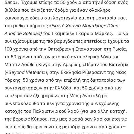
Band
»
. Έχουμε επίσης τα 50 χρόνια από την έκδοση ενός
βιβλίου που άνοιξε τον δρόμο για έναν ολόκληρο
καινούργιο κόσμο στη λογοτεχνία και στη φαντασία μας,
του μυθιστορήματος «
Εκατό Χρόνια Μοναξιάς» (
Cien
Años de Soledad
)
του Γκαμπριέλ Γκαρσία Μάρκες. Για να
συνεχίσουμε με τις πιο βαρύγδουπες επετείους: έχουμε τα
100 χρόνια από την Οκτωβριανή Επανάσταση στη Ρωσία,
τα 50 χρόνια από τον ιστορικό αντιπολεμικό λόγο του
Μάρτιν Λούθερ Κινγκ στην Αμερική, «Πέραν του Βιετνάμ»
(«
Beyond Vietnam
»), στην Εκκλησία Ρίβερσαϊντ της Νέας
Υόρκης, 50 χρόνια από την επιβολή της δικτατορίας των
συνταγματαρχών στην Ελλάδα, και 50 χρόνια από τον
«πόλεμο των έξι ημερών» στη Μέση Ανατολή με
συνεπακόλουθο τα πενήντα χρόνια της συνεχόμενης
κατοχής του Παλαιστινιακού λαού (για μια άλλη κατοχή,
της βόρειας Κύπρου, που μας αφορά σαν λαό και έτσι τις
επετείους θα πρέπει να τις μετράμε χρόνο παρά χρόνο –