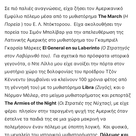
Σε πιό παλιές αναγνώσεις, είχα ζήσει τον Αμερικανικό
Εμφύλιο πόλεμο μέσα από το μυθιστόρημα
The March
(
Η
Πορεία
) του Ε. Λ. Ντόκτοροου. Είχα ακολουθήσει την
πορεία του Σιμόν Μπολίβαρ για την απελευθέρωση της
Λατινικής Αμερικής στο μυθιστόρημα του Γκαμπριέλ
Γκαρσία Μάρκες
El General en su Lab
e
rinto
(Ο Στρατηγός
στον Λαβύρινθό του)
. Για σχετικά πιο πρόσφατα ιστορικά
γεγονότα, ο Ντε Λίλλο μου είχε ανοίξει την πόρτα στον
μυστήριο χώρο της δολοφονίας του προέδρου Τζόν
Κέννεντυ (συμβαίνει να κλείνουν 100 χρόνια φέτος από
τη γέννησή του) με το μυθιστόρημα
Libra
(Ζυγός),
και ο
Νόρμαν Μέιλερ, στο μείγμα μυθιστορήματος και ρεπορτάζ
The Armies of the Night
(
Οι
Στρατιές της Νύχτας
)
, με είχε
φέρει πλησίον στην ταραγμένη ψυχή της Αμερικής όταν
έστελνε τα παιδιά της σε μια χώρα μακρινή να
πολεμήσουν έναν πόλεμο με ύποπτη λογική. Και φυσικά,
το μεγαλείο του ιστορικού μυθιστορήματος,
Πόλεμος και