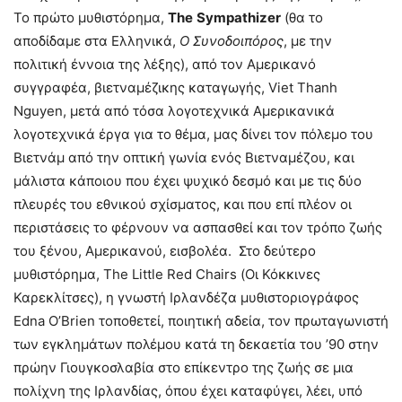
Το πρώτο μυθιστόρημα,
The
Sympathizer
(θα το
αποδίδαμε στα Ελληνικά,
Ο Συνοδοιπόρος
, με την
πολιτική έννοια της λέξης), από τον Αμερικανό
συγγραφέα, βιετναμέζικης καταγωγής, Viet Thanh
Nguyen, μετά από τόσα λογοτεχνικά Αμερικανικά
λογοτεχνικά έργα για το θέμα, μας δίνει τον πόλεμο του
Βιετνάμ από την οπτική γωνία ενός Βιετναμέζου, και
μάλιστα κάποιου που έχει ψυχικό δεσμό και με τις δύο
πλευρές του εθνικού σχίσματος, και που επί πλέον οι
περιστάσεις το φέρνουν να ασπασθεί και τον τρόπο ζωής
του ξένου, Αμερικανού, εισβολέα. Στο δεύτερο
μυθιστόρημα, The Little Red Chairs (Οι Κόκκινες
Καρεκλίτσες), η γνωστή Ιρλανδέζα μυθιστοριογράφος
Edna O’Brien τοποθετεί, ποιητική αδεία, τον πρωταγωνιστή
των εγκλημάτων πολέμου κατά τη δεκαετία του ’90 στην
πρώην Γιουγκοσλαβία στο επίκεντρο της ζωής σε μια
πολίχνη της Ιρλανδίας, όπου έχει καταφύγει, λέει, υπό