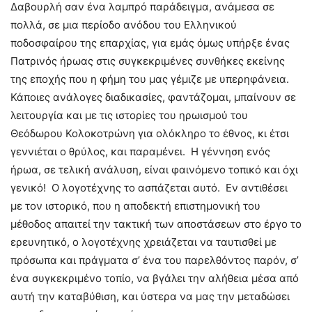
Δαβουρλή σαν ένα λαμπρό παράδειγμα, ανάμεσα σε
πολλά, σε μια περίοδο ανόδου του Ελληνικού
ποδοσφαίρου της επαρχίας, για εμάς όμως υπήρξε ένας
Πατρινός ήρωας στις συγκεκριμένες συνθήκες εκείνης
της εποχής που η φήμη του μας γέμιζε με υπερηφάνεια.
Κάποιες ανάλογες διαδικασίες, φαντάζομαι, μπαίνουν σε
λειτουργία και με τις ιστορίες του ηρωισμού του
Θεόδωρου Κολοκοτρώνη για ολόκληρο το έθνος, κι έτσι
γεννιέται ο θρύλος, και παραμένει. Η γέννηση ενός
ήρωα, σε τελική ανάλυση, είναι φαινόμενο τοπικό και όχι
γενικό! Ο λογοτέχνης το ασπάζεται αυτό. Εν αντιθέσει
με τον ιστορικό, που η αποδεκτή επιστημονική του
μέθοδος απαιτεί την τακτική των αποστάσεων στο έργο το
ερευνητικό, ο λογοτέχνης χρειάζεται να ταυτισθεί με
πρόσωπα και πράγματα σ’ ένα του παρελθόντος παρόν, σ’
ένα συγκεκριμένο τοπίο, να βγάλει την αλήθεια μέσα από
αυτή την καταβύθιση, και ύστερα να μας την μεταδώσει