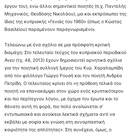
έργου του), ενώ άλλοι σημαντικοί ποιητές (π.χ. Παντελής
Μηχανικός, Θεοδόσης Νικολάου), μα και εκπρόσωποι της
ίδιας της κυπριακής «Γενιάς του 1960» (όπως ο Κώστας
Βασιλείου) παραμένουν παραγνωρισμένοι.
Τελειώνω με ένα σχόλιο σε μια πρόσφατη κριτική
διαμάχη: Στο τελευταίο τεύχος του κυπριακού περιοδικού
Άνευ
(τχ. 48, 2013) έχουν δημοσιευτεί αρνητικά σχόλια
για την ποιητική συλλογή
Ίμερος
του Κυρ. Χαραλαμπίδη
από τον φιλόλογο Γιώργο Ρουσή και τον ποιητή Ανδρέα
Πετρίδη. Ο τελευταίος κρίνει ότι «η πρόθεση τελικά του
ποιητή να επανακάμψει στον χώρο ενός κρυπτικότερου
και πιο περίτεχνου λόγου, με όχημα τον έρωτα και το
θάνατο αυτή τη φορά, πιο πολύ αναλώνεται σ’
εντυπωσιακά και ανοίκεια λεκτικά σχήματα αντί να
εκβάλει με σοφία και γνώση στη συναρπαστική
καιριότητα της απλότητας». Στη συνέχεια, όμως, ο