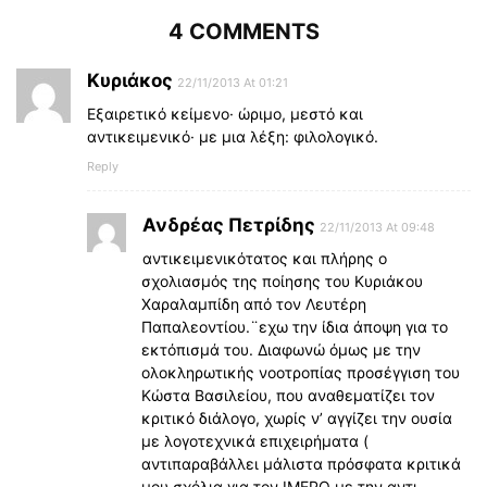
4 COMMENTS
Κυριάκος
22/11/2013 At 01:21
Εξαιρετικό κείμενο· ώριμο, μεστό και
αντικειμενικό· με μια λέξη: φιλολογικό.
Reply
Ανδρέας Πετρίδης
22/11/2013 At 09:48
αντικειμενικότατος και πλήρης ο
σχολιασμός της ποίησης του Κυριάκου
Χαραλαμπίδη από τον Λευτέρη
Παπαλεοντίου.¨εχω την ίδια άποψη για το
εκτόπισμά του. Διαφωνώ όμως με την
ολοκληρωτικής νοοτροπίας προσέγγιση του
Κώστα Βασιλείου, που αναθεματίζει τον
κριτικό διάλογο, χωρίς ν’ αγγίζει την ουσία
με λογοτεχνικά επιχειρήματα (
αντιπαραβάλλει μάλιστα πρόσφατα κριτικά
μου σχόλια για τον ΙΜΕΡΟ με την αντι-