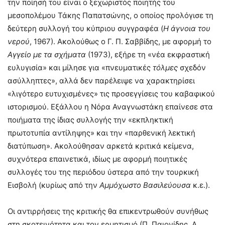
την ποίησή του είναι ο ξεχωριστός ποιητής του
μεσοπολέμου Τάκης Παπατσώνης, ο οποίος προλόγισε τη
δεύτερη συλλογή του κύπριου συγγραφέα (
Η άγνοια του
νερού
, 1967). Ακολούθως ο Γ. Π. Σαββίδης, με αφορμή το
Αγγείο με τα σχήματα
(1973), εξήρε τη «νέα εκφραστική
ευλυγισία» και μίλησε για «πνευματικές
τόλμες
σχεδόν
ασύλληπτες», αλλά δεν παρέλειψε να χαρακτηρίσει
«λιγότερο ευτυχισμένες» τις προσεγγίσεις του καβαφικού
ιστορισμού. Εξάλλου η Νόρα Αναγνωστάκη επαίνεσε στα
ποιήματα της ίδιας συλλογής την «εκπληκτική
πρωτοτυπία αντίληψης» και την «παρθενική λεκτική
διατύπωση». Ακολούθησαν αρκετά κριτικά κείμενα,
συχνότερα επαινετικά, ιδίως με αφορμή ποιητικές
συλλογές του της περιόδου ύστερα από την τουρκική
Εισβολή (κυρίως από την
Αμμόχωστο Βασιλεύουσα
κ.ε.).
Οι αντιρρήσεις της κριτικής θα επικεντρωθούν συνήθως
στη σκοτεινότητα και τον ερμητισμό (Π. Παιονίδης, Α.