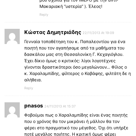
Μακαριακή “υστερία” ). Έλεος!
Reply
Κώστας Δημητριάδης
22/11/2013 At 19:09
Γενναία τοποθέτηση του κ. Παπαλεοντίου για ένα
ποιητή που τον αγαπήσαμε από τα μαθήματα του
δασκάλου μας στη Θεσσαλονίκη Γ. Κεχαγιόγλου.
Έχει δίκιο όμως ο κριτικός: λίγοι λογοτέχνες
γίνονται δραστικότεροι όσο μεγαλώνουν… Φίλος ο
κ. Χαραλαμπίδης, φίλτερος ο Καβάφης, φιλτάτη δε η
αλήθεια.
Reply
pnasos
24/11/2013 At 15:37
Φοβούμαι πως ο Χαραλαμπίδης είναι ένας ποιητής
που ο χρόνος θα τον μικράνει ή μάλλον θα τον
φέρει στο πραγματικό του μέγεθος. Όχι ότι υπήρξε
ποτέ μεγάλος ποιήτης. Η κριτική όμως φέρει