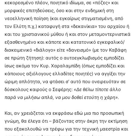
κεκορεσμένο πλέον, ποιητικό ιδίωμα, σε «πόζες» και
μορφικές επιτηδεύσεις, όσο και στην ενδημική στη
νεοελληνική ποίηση (και εγκαίρως στιγματισμένη, από
τον Ελύτη π.χ.) καταφυγή στα «δεκανίκια» του αρχαίου ή
και του χριστιανικού μύθου ή και στον μεταμοντερνιστικά
εξασθενημένο και κάποτε και κατατονικό εγκεφαλικό/
διακειμενικό «διάλογο» είτε «δανεισμό» (με τον Καβάφη
σε πρώτη ζήτηση): αυτός ο αυτοεγκλωβισμός εμποδίζει
ίσως ακόμα τον Κυρ. Χαραλαμπίδη (όπως εμποδίζει και
κάποιους αξιόλογους ελλαδίτες ποιητές) να αγγίξει την
ώριμη απλότητα, να φτάσει σ’ αυτό που ονειρευόταν σε
δύσκολους καιρούς ο Σεφέρης:
«Δε θέλω τίποτε άλλο
παρά να μιλήσω απλά, να μου δοθεί ετούτη η χάρη».
Και, αν χρειάζεται να εκφράσω εδώ μια πιο προσωπική
γνώμη, θα έλεγα ότι – βάζοντας στην άκρη την εκτίμηση
που εξακολουθώ να τρέφω για την τεχνική μαεστρία και