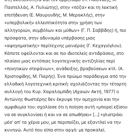
Παστελλάς, Α. Πυλιώτης), στην «πόζα» και τη λεκτική
επιτήδευση (Ε. Μαυρουδής, Μ. Μερακλής), στην
«υπερβολικήν ελλειπτικότητα στην χρήση των
αλληγοριών, συμβόλων και μύθων» (Γ. Π. Σαββίδης) ή, πιο
πρόσφατα, στην αδυναμία υπέρβασης μιας
«αφηγηματικής» περίτεχνης μανιέρας (Γ. Κεχαγιόγλου).
Κάποτε οφείλονται και σε πιο ιδιοτελείς αντιδράσεις, στο
πλαίσιο μιας εντόπιας λογοτεχνικής αντιζηλίας περί
«ποιητικών στεφάνων», ανάδειξης, βραβεύσεων κτλ. (Α.
Χριστοφίδης, Μ. Πιερής). Ένα πρώιμο παράδειγμα από την
ελλαδική λογοτεχνική κριτική: σχολιάζοντας την τέταρτη
συλλογή του Κυρ. Χαραλαμπίδη (
Αχαιών Ακτή
, 1977) ο
Αντώνης Φωστιέρης δεν έκρυψε την αμηχανία και την
αμφιθυμία του: σχολίασε ότι η ποίηση αυτή «μπορεί εξίσου
να σε συγκλονίσει ή και να σε απωθήσει» […] «γλιστράει
μέσ’ απ’ τα χέρια μου, με περιπαίζει, με εξαντλεί να την
κυνηγώ. Αυτό που είπα στην αρχή: με προκαλεί.