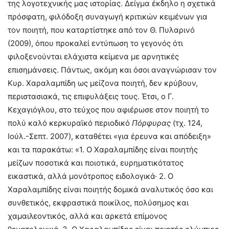
της λογοτεχνικής μας ιστορίας. Δείγμα έκδηλο η σχετικά
πρόσφατη, φιλόδοξη συναγωγή κριτικών κειμένων για
τον ποιητή, που καταρτίστηκε από τον Θ. Πυλαρινό
(2009), όπου προκαλεί εντύπωση το γεγονός ότι
φιλοξενούνται ελάχιστα κείμενα με αρνητικές
επισημάνσεις. Πάντως, ακόμη και όσοι αναγνώρισαν τον
Κυρ. Χαραλαμπίδη ως μείζονα ποιητή, δεν κρύβουν,
περιστασιακά, τις επιφυλάξεις τους. Έτσι, ο Γ.
Κεχαγιόγλου, στο τεύχος που αφιέρωσε στον ποιητή το
πολύ καλό κερκυραϊκό περιοδικό
Πόρφυρας
(τχ. 124,
Iούλ.-Σεπτ. 2007), καταθέτει «για έρευνα και απόδειξη»
και τα παρακάτω: «1. Ο Χαραλαμπίδης είναι ποιητής
μείζων ποσοτικά και ποιοτικά, ευρηματικότατος
εικαστικά, αλλά μονότροπος ειδολογικά· 2. Ο
Χαραλαμπίδης είναι ποιητής δομικά αναλυτικός όσο και
συνθετικός, εκφραστικά ποικίλος, πολύσημος και
χαμαιλεοντικός, αλλά και αρκετά επίμονος