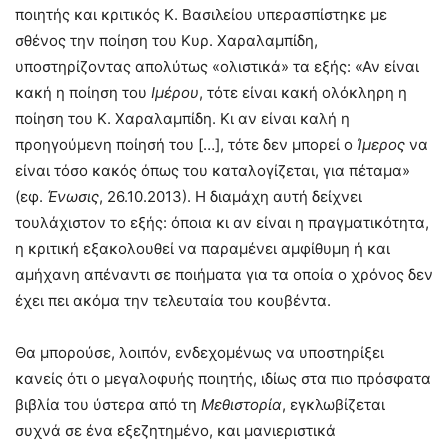
ποιητής και κριτικός Κ. Βασιλείου υπερασπίστηκε με
σθένος την ποίηση του Κυρ. Χαραλαμπίδη,
υποστηρίζοντας απολύτως «ολιστικά» τα εξής: «Αν είναι
κακή η ποίηση του
Ιμέρου
, τότε είναι κακή ολόκληρη η
ποίηση του Κ. Χαραλαμπίδη. Κι αν είναι καλή η
προηγούμενη ποίησή του […], τότε δεν μπορεί ο
Ίμερος
να
είναι τόσο κακός όπως του καταλογίζεται, για πέταμα»
(εφ.
Ένωσις
, 26.10.2013). Η διαμάχη αυτή δείχνει
τουλάχιστον το εξής: όποια κι αν είναι η πραγματικότητα,
η κριτική εξακολουθεί να παραμένει αμφίθυμη ή και
αμήχανη απέναντι σε ποιήματα για τα οποία ο χρόνος δεν
έχει πει ακόμα την τελευταία του κουβέντα.
Θα μπορούσε, λοιπόν, ενδεχομένως να υποστηρίξει
κανείς ότι ο μεγαλοφυής ποιητής, ιδίως στα πιο πρόσφατα
βιβλία του ύστερα από τη
Μεθιστορία
, εγκλωβίζεται
συχνά σε ένα εξεζητημένο, και μανιεριστικά