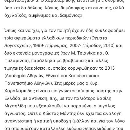
θεματολογικά· 3. Ο Χαραλαμπίδης είναι ποιητής ολύμπιος
όσο και δαιδάλεος, λόγιος, θυμόσοφος και συνεπής, αλλά
όχι λαϊκός, αμφίθυμος και δαιμόνιος».
Όπως και να ’χει, για τον ποιητή έχουν ήδη κυκλοφορήσει
τρία αφιερώματα ελλαδικών περιοδικών (
Θέματα
Λογοτεχνίας
, 1999·
Πόρφυρας
, 2007·
Πάροδος
, 2010) και
δυο εκτενείς μονογραφίες (των Μ. Τσιανίκα και Θ.
Πυλαρινού), παράλληλα με βραβεύσεις και άλλες
τιμητικές διακρίσεις, οι οποίες κορυφώθηκαν το 2013
(Ακαδημία Αθηνών, Εθνικό και Καποδιστριακό
Πανεπιστήμιο Αθηνών). Στις μέρες μας ο Κυρ.
Χαραλαμπίδης είναι ο πιο γνωστός κύπριος ποιητής στην
Ελλάδα, σε αντίθεση, π.χ., με τον παλιότερο Βασίλη
Μιχαηλίδη που εξακολουθεί να παραμένει ο μεγάλος
άγνωστος. Ούτε ο Κώστας Μόντης δεν έχει πια ανάλογη
αναγνωστική ή κριτική υποδοχή (μάλλον και για τον λόγο
ότι απουσιάζουν κατάλληλες εκδόσεις/επανεκδόσεις του