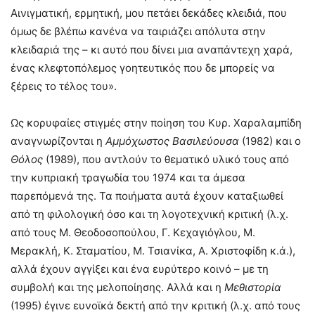
Αινιγματική, ερμητική, μου πετάει δεκάδες κλειδιά, που
όμως δε βλέπω κανένα να ταιριάζει απόλυτα στην
κλειδαριά της – κι αυτό που δίνει μια αναπάντεχη χαρά,
ένας κλεφτοπόλεμος γοητευτικός που δε μπορείς να
ξέρεις το τέλος του».
Ως κορυφαίες στιγμές στην ποίηση του Κυρ. Χαραλαμπίδη
αναγνωρίζονται η
Αμμόχωστος Βασιλεύουσα
(1982) και ο
Θόλος
(1989), που αντλούν το θεματικό υλικό τους από
την κυπριακή τραγωδία του 1974 και τα άμεσα
παρεπόμενά της. Τα ποιήματα αυτά έχουν καταξιωθεί
από τη φιλολογική όσο και τη λογοτεχνική κριτική (λ.χ.
από τους Μ. Θεοδοσοπούλου, Γ. Κεχαγιόγλου, Μ.
Μερακλή, Κ. Σταματίου, Μ. Τσιανίκα, Α. Χριστοφίδη κ.ά.),
αλλά έχουν αγγίξει και ένα ευρύτερο κοινό – με τη
συμβολή και της μελοποίησης. Αλλά και η
Μεθιστορία
(1995) έγινε ευνοϊκά δεκτή από την κριτική (λ.χ. από τους