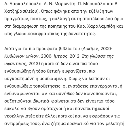
Δ. Δασκαλόπουλο, Δ. Ν. Μαρωνίτη, Π. Μπουκάλα και Β.
Χατζηβασιλείου). Όπως φάνηκε από την εξέλιξη των
πραγμάτων, πάντως, η συλλογή αυτή αποτέλεσε ένα όριο
στη διαμόρφωση της ποιητικής του Κυρ. Χαραλαμπίδη και
στις γλωσσικοεκφραστικές της δυνατότητες.
Διότι για τα πιο πρόσφατα βιβλία του (
Δοκίμιν
, 2000·
Κυδώνιον μήλον
, 2006·
Ίμερος
, 2012·
Στη γλώσσα της
υφαντικής
, 2013) η κριτική δεν είναι πια τόσο
ενθουσιώδης ή τόσο θετική· εμφανίζεται πιο
συγκρατημένη ή μουδιασμένη. Χωρίς να λείπουν οι
ενθουσιώδεις τοποθετήσεις, οι ενστάσεις επανέρχονται ή
ενδυναμώνονται, αν και συνήθως δεν κοινοποιούνται,
συζητιούνται ιδιωτικά· φαίνεται ότι δεν είναι πια τόσο
εύκολο να βγουν ομότεχνοι ή και πανεπιστημιακοί
νεοελληνιστές είτε άλλοι κριτικοί και να εκφράσουν τις
αντιρρήσεις τους: ένα ζήτημα ερεθιστικό για τον μελετητή