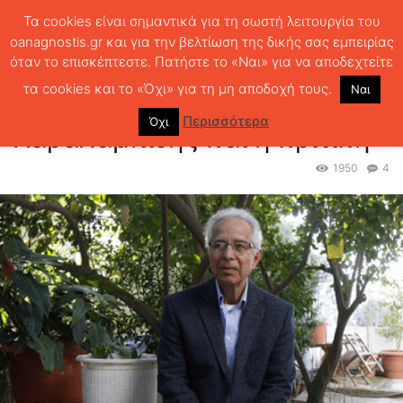
Τα cookies είναι σημαντικά για τη σωστή λειτουργία του
oanagnostis.gr και για την βελτίωση της δικής σας εμπειρίας
όταν το επισκέπτεστε. Πατήστε το «Ναι» για να αποδεχτείτε
ΑΡΧΙΚΗ
ΘΕΜΑΤΑ
Ο ποιητής Κυριάκος Χαραλαμπίδης και η κριτική
τα cookies και το «Όχι» για τη μη αποδοχή τους.
Ναι
Ο ποιητής Κυριάκος
Περισσότερα
Όχι
Χαραλαμπίδης και η κριτική
1950
4