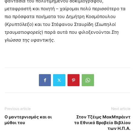
φαντασία του πολυτιμημένου δοκιμιογράφου,
μεταφραστή και ποιητή – χαίρομαι πολύ περισσότερο τα
πιο πρόσφατα ποιήματα του Δημήτρη Κοσμόπουλου
(
Κρυπτόλεξο
) και του Στέφανου Σταυρίδη (
Σιωπηλοί
τραυματιοφορείς
) παρά αυτά που φιλοξενούνται
Στη
γλώσσα της υφαντικής
.
Previous article
Next article
Ο μοντερνισμός και οι
Στον Τζέιμς ΜακΜπράιντ
μύθοι του
το Εθνικό Βραβείο Βιβλίου
των Η.Π.Α.