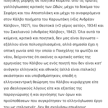
ποιητικής μορφής σε ποιητικά κείμενα: από τις πρώτες
γαλλόγλωσσες κριτικές των
Ωδών
, μέχρι τα δοκίμια του
Σεφέρη και του Αποστολάκη και μέχρι τα αναφερόμενα
στον Κάλβο ποιήματα του Καρυωτάκη («Εις Ανδρέαν
Κάλβον», 1927), του Θεοτοκά («Ο γέρος αετός», 1934) και
του Σικελιανού («Ανδρέας Κάλβος», 1942). Όλα αυτά τα
κείμενα, κριτικά και ποιητικά, δεν μας είναι άγνωστα –
εξάλλου είναι πολυσχολιασμένα, αλλά σημασία έχει η
οπτική γωνία από την οποία ο Πασχάλης τα φωτίζει εκ
νέου, δείχνοντας ότι εκείνες οι κριτικές εστίες της
ερμηνείας του Κάλβου ως ενός ποιητή που δεν είναι κατ’
ανάγκην ελληνικός και εθνικός (αλλά είναι ιταλικός)
σκιάστηκαν και υποβαθμίστηκαν, επειδή η
ελληνοκεντρική θεώρηση του Κάλβου κυριάρχησε είτε
για ιδεολογικούς λόγους είτε και εξαιτίας της
παραγνώρισης ή και αγνόησης των όρων και
προϋποθέσεων που συγκρότησαν το ελληνόγλωσσο έργο
του ως ιταλογενές. Δεν θα σχολιάσω επιμέρους