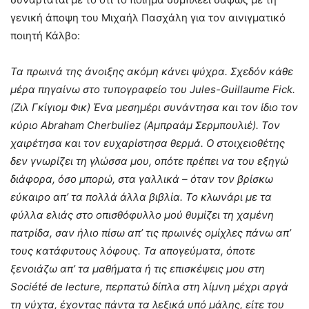
γενική άποψη του Μιχαήλ Πασχάλη για τον αινιγματικό
ποιητή Κάλβο:
Τα πρωινά της άνοιξης ακόμη κάνει ψύχρα. Σχεδόν κάθε
μέρα πηγαίνω στο τυπογραφείο του Jules-Guillaume Fick.
(Ζιλ Γκίγιομ Φικ) Ένα μεση­μέρι συνάντησα και τον ίδιο τον
κύριο Abraham Cherbuliez (Αμπραάμ Σερμπουλιέ). Τον
χαιρέτησα και τον ευχαρίστησα θερμά. Ο στοιχειοθέτης
δεν γνωρίζει τη γλώσσα μου, οπότε πρέπει να του εξηγώ
διάφορα, όσο μπο­ρώ, στα γαλλικά – όταν τον βρίσκω
εύκαιρο απ’ τα πολλά άλλα βι­βλία. Το κλωνάρι με τα
φύλλα ελιάς στο οπισθόφυλλο μού θυ­μί­ζει τη χαμένη
πατρίδα, σαν ήλιο πίσω απ’ τις πρωινές ομίχλες πάνω απ’
τους κατάφυτους λόφους. Τα απογεύματα, όποτε
ξενοιάζω απ’ τα μαθήματα ή τις επισκέψεις μου στη
Société de lecture, περπατώ δίπλα στη λίμνη μέχρι αργά
τη νύ­χτα, έχοντας πάντα τα λεξικά υπό μάλης, είτε του