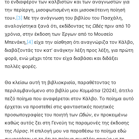
το ενδιαφέρον των καλβιστών και των αναγνωστών για
την περίεργη, μισοφωτισμένη και μισοσκότεινη ποίησή
του».
[3]
Με την ανάγνωση του βιβλίου του Πασχάλη,
αναλογίστηκα ξανά ότι, εκδίδοντας τις
Ωδές
πριν από 10
χρόνια, στην έκδοση των
Έργων
από το Μουσείο
Μπενάκη,
[4]
είχα την αίσθηση ότι αναγνώριζα τον Κάλβο,
διαβάζοντάς τον κατ’ ανάγκην λέξη προς λέξη, για πρώτη
φορά, ενώ μέχρι τότε τον είχα διαβάσει και διδάξει
πολλές φορές.
Θα κλείσω αυτή τη βιβλιοκρισία, παραθέτοντας το
περιλαμβανόμενο στο βιβλίο μου
Κομμάτια
(2024), άτιτλο
πεζό ποίημα που αναφέρεται στον Κάλβο. Το ποίημα αυτό
έρχεται να προστεθεί στις φανταστικές ποιητικές
προσωπογραφίες του ποιητή των
Ωδών
, εν προκειμένω
καθώς αυτός ζει στη Γενεύη τις παραμονές της έκδοσης
της
Λύρας
. Η επιλογή μου να παραθέσω το ποίημα εδώ
συναρτάται με το ότι το ποίημα συμπλέει σαφώς με τη