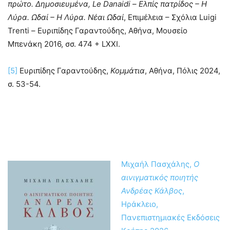
πρώτο. Δημοσιευμένα, Le Danaidi – Ελπίς πατρίδος – Η
Λύρα. Ωδαί – Η Λύρα. Νέαι Ωδαί
, Επιμέλεια – Σχόλια Luigi
Trenti – Ευριπίδης Γαραντούδης, Αθήνα, Μουσείο
Μπενάκη 2016, σσ. 474 + LXXI.
[5]
Ευριπίδης Γαραντούδης,
Κομμάτια
, Αθήνα, Πόλις 2024,
σ. 53-54.
Μιχαήλ Πασχάλης,
Ο
αινιγματικός ποιητής
Ανδρέας Κάλβος
,
Ηράκλειο,
Πανεπιστημιακές Εκδόσεις