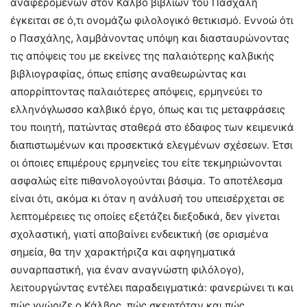
αναφερόμενων στον Κάλβο βιβλίων του Πασχάλη
έγκειται σε ό,τι ονομάζω φιλολογικό θετικισμό. Εννοώ ότι
ο Πασχάλης, λαμβάνοντας υπόψη και διασταυρώνοντας
τις απόψεις του με εκείνες της παλαιότερης καλβικής
βιβλιογραφίας, όπως επίσης αναθεωρώντας και
απορρίπτοντας παλαιότερες απόψεις, ερμηνεύει το
ελληνόγλωσσο καλβικό έργο, όπως και τις μεταφράσεις
του ποιητή, πατώντας σταθερά στο έδαφος των κειμενικά
διαπιστωμένων και προσεκτικά ελεγμένων σχέσεων. Έτσι
οι όποιες επιμέρους ερμηνείες του είτε τεκμηριώνονται
ασφαλώς είτε πιθανολογούνται βάσιμα. Το αποτέλεσμα
είναι ότι, ακόμα κι όταν η ανάλυσή του υπεισέρχεται σε
λεπτομέρειες τις οποίες εξετάζει διεξοδικά, δεν γίνεται
σχολαστική, γιατί αποβαίνει ενδεικτική (σε ορισμένα
σημεία, θα την χαρακτήριζα και αφηγηματικά
συναρπαστική, για έναν αναγνώστη φιλόλογο),
λειτουργώντας εντέλει παραδειγματικά: φανερώνει τι και
πώς γνώριζε ο Κάλβος, πώς σκεφτόταν και πώς