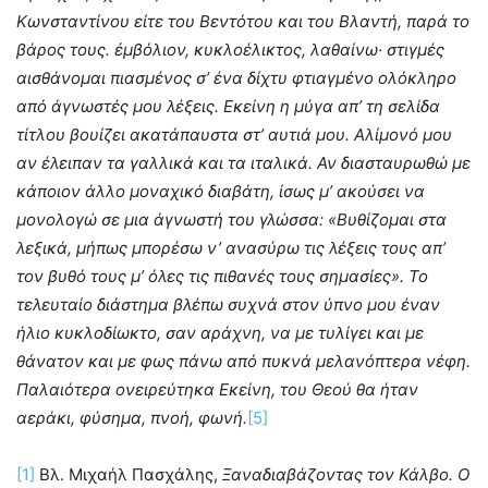
Κωνστα­ντίνου είτε του Βεντότου και του Βλαντή, παρά το
βάρος τους. ἐμβόλιον, κυκλοέλικτος, λαθαίνω· στιγμές
αισθάνομαι πιασμένος σ’ ένα δίχτυ φτιαγμένο ολόκληρο
από άγνωστές μου λέξεις. Εκείνη η μύγα απ’ τη σελίδα
τίτλου βουίζει ακατάπαυστα στ’ αυτιά μου. Αλίμονό μου
αν έλειπαν τα γαλλικά και τα ιταλικά. Αν διασταυρωθώ με
κάποιον άλλο μοναχικό διαβάτη, ίσως μ’ ακούσει να
μονολογώ σε μια άγνωστή του γλώσσα: «Βυθίζομαι στα
λεξικά, μήπως μπορέσω ν’ ανασύρω τις λέξεις τους απ’
τον βυθό τους μ’ όλες τις πιθανές τους σημασίες». Το
τελευταίο διάστημα βλέπω συχνά στον ύπνο μου έναν
ήλιο κυκλοδίωκτο, σαν αράχνη, να με τυλίγει και με
θάνατον και με φως πάνω από πυκνά μελανόπτερα νέφη.
Παλαιότερα ονειρεύτηκα Εκείνη, του Θεού θα ήταν
αεράκι, φύσημα, πνοή, φωνή.
[5]
[1]
Βλ. Μιχαήλ Πασχάλης,
Ξαναδιαβάζοντας τον Κάλβο. Ο