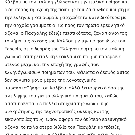
Κάλβου με την ιταλική γλώσσα και την ιταλική ποίηση και
ο δεύτερος τη σχέση της ποίησης του Ζακύνθιου ποιητή με
την ελληνική και ρωμαϊκή αρχαιότητα και ειδικότερα με
την αρχαία γραμματεία. Ως προς τον πρώτο ερευνητικό
άξονα, ο Πασχάλης έδειξε πειστικότατα, ξαναπιάνοντας
το νήμα της σχέσης του Κάλβου με την ποίηση ιδίως του
Foscolo, ότι ο δεσμός του Έλληνα ποιητή με την ιταλική
γλώσσα και την ιταλική νεοκλασική ποίηση παρέμεινε
στενός μέχρι και την εποχή της γραφής των
ελληνόγλωσσων ποιημάτων του. Μάλιστα ο δεσμός αυτός
δεν συνιστά μόνο μέρος της λογοτεχνικής
παρακαταθήκης του Κάλβου, αλλά λειτουργικό όρο της
αντίληψής του για τα ελληνικά ποιήματά του, καθώς
αποτυπώνεται σε πολλά στοιχεία της γλωσσικής
συγκρότησης, της τεχνοτροπικής σκευής και της
εικονοποιΐας τους. Όσον αφορά τον δεύτερο ερευνητικό
άξονα, το παλαιότερο βιβλίο του Πασχάλη κατέδειξε,
εξίσου πειστικά, ότι ο Κάλβος δεν γνώριζε καλά, όπως