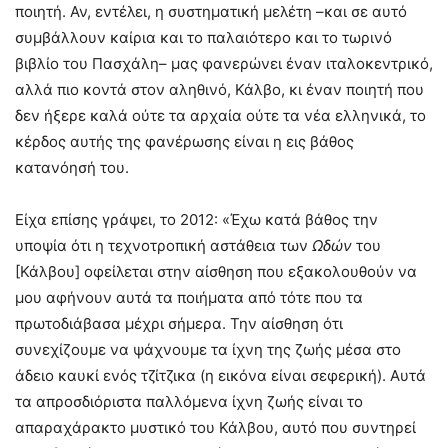
ποιητή. Αν, εντέλει, η συστηματική μελέτη –και σε αυτό
συμβάλλουν καίρια και το παλαιότερο και το τωρινό
βιβλίο του Πασχάλη– μας φανερώνει έναν ιταλοκεντρικό,
αλλά πιο κοντά στον αληθινό, Κάλβο, κι έναν ποιητή που
δεν ήξερε καλά ούτε τα αρχαία ούτε τα νέα ελληνικά, το
κέρδος αυτής της φανέρωσης είναι η εις βάθος
κατανόησή του.
Είχα επίσης γράψει, το 2012: «Έχω κατά βάθος την
υποψία ότι η τεχνοτροπική αστάθεια των
Ωδών
του
[Κάλβου] οφείλεται στην αίσθηση που εξακολουθούν να
μου αφήνουν αυτά τα ποιήματα από τότε που τα
πρωτοδιάβασα μέχρι σήμερα. Την αίσθηση ότι
συνεχίζουμε να ψάχνουμε τα ίχνη της ζωής μέσα στο
άδειο καυκί ενός τζίτζικα (η εικόνα είναι σεφερική). Αυτά
τα απροσδιόριστα παλλόμενα ίχνη ζωής είναι το
απαραχάρακτο μυστικό του Κάλβου, αυτό που συντηρεί