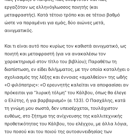
εργαζόταν ως ελληνόγλωσσος ποιητής (και
μεταφραστής). Κατά τέτοιο τρόπο και σε τέτοιο βαθμό
ώστε να παραμένει για εμάς, δύο αιώνες μετά,
αινιγματικός.
Και τι είναι αυτό που κυρίως τον καθιστά αινιγματικό, ως
ποιητή και μεταφραστή (για να ανακαλέσω τον
χαρακτηρισμό στον τίτλο του βιβλίου); Παραθέτω τη
διαπίστωση, εν είδει διλήμματος, με την οποία καταλήγει ο
σχολιασμός της λέξης και έννοιας «αμαλθείον» της ωδής
«Ο φιλόπατρις»: «Ο ερευνητής καλείται να αποφασίσει αν
πρόκειται για “λυρική τόλμη” του Κάλβου, όπως θα έλεγε
ο Ελύτης, ή για βαρβαρισμό» (σ. 133). Ο Πασχάλης, κατά
τη γνώμη μου σωστά, δεν υπεισέρχεται, τουλάχιστον
ευθέως, στο ζήτημα της ανίχνευσης της καλλιτεχνικής
προθετικότητας του Κάλβου, του ελέγχου, με άλλα λόγια,
του ποσού και του ποιού της αυτοσυνειδησίας των