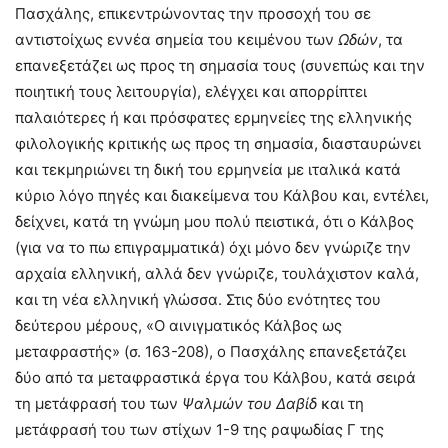
Πασχάλης, επικεντρώνοντας την προσοχή του σε
αντιστοίχως εννέα σημεία του κειμένου των
Ωδών
, τα
επανεξετάζει ως προς τη σημασία τους (συνεπώς και την
ποιητική τους λειτουργία), ελέγχει και απορρίπτει
παλαιότερες ή και πρόσφατες ερμηνείες της ελληνικής
φιλολογικής κριτικής ως προς τη σημασία, διασταυρώνει
και τεκμηριώνει τη δική του ερμηνεία με ιταλικά κατά
κύριο λόγο πηγές και διακείμενα του Κάλβου και, εντέλει,
δείχνει, κατά τη γνώμη μου πολύ πειστικά, ότι ο Κάλβος
(για να το πω επιγραμματικά) όχι μόνο δεν γνώριζε την
αρχαία ελληνική, αλλά δεν γνώριζε, τουλάχιστον καλά,
και τη νέα ελληνική γλώσσα. Στις δύο ενότητες του
δεύτερου μέρους, «Ο αινιγματικός Κάλβος ως
μεταφραστής» (σ. 163-208), ο Πασχάλης επανεξετάζει
δύο από τα μεταφραστικά έργα του Κάλβου, κατά σειρά
τη μετάφρασή του των
Ψαλμών του Δαβίδ
και τη
μετάφρασή του των στίχων 1-9 της ραψωδίας Γ της