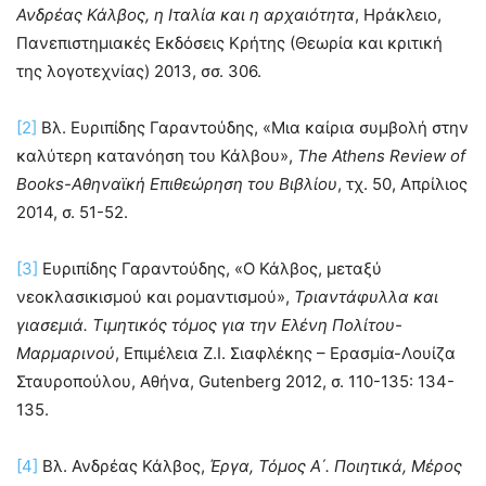
Ανδρέας Κάλβος, η Ιταλία και η αρχαιότητα
, Ηράκλειο,
Πανεπιστημιακές Εκδόσεις Κρήτης (Θεωρία και κριτική
της λογοτεχνίας) 2013, σσ. 306.
[2]
Βλ. Ευριπίδης Γαραντούδης, «Μια καίρια συμβολή στην
καλύτερη κατανόηση του Κάλβου»,
The Athens Review of
Books-Αθηναϊκή Επιθεώρηση του Βιβλίου
, τχ. 50, Απρίλιος
2014, σ. 51-52.
[3]
Ευριπίδης Γαραντούδης, «Ο Κάλβος, μεταξύ
νεοκλασικισμού και ρομαντισμού»,
Τριαντάφυλλα και
γιασεμιά. Τιμητικός τόμος για την Ελένη Πολίτου-
Μαρμαρινού
, Επιμέλεια Ζ.Ι. Σιαφλέκης – Ερασμία-Λουίζα
Σταυροπούλου, Αθήνα, Gutenberg 2012, σ. 110-135: 134-
135.
[4]
Βλ. Ανδρέας Κάλβος,
Έργα, Τόμος Α΄. Ποιητικά, Μέρος