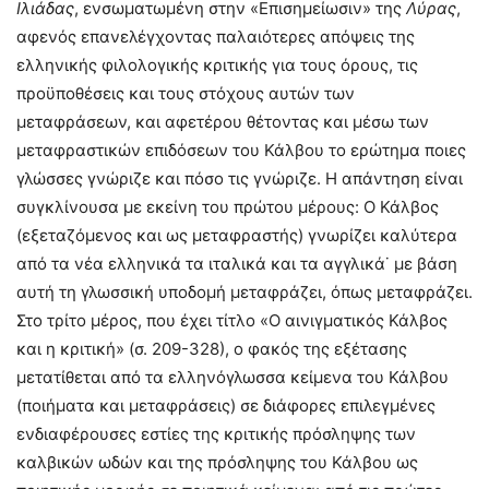
Ιλιάδας
, ενσωματωμένη στην «Επισημείωσιν» της
Λύρας
,
αφενός επανελέγχοντας παλαιότερες απόψεις της
ελληνικής φιλολογικής κριτικής για τους όρους, τις
προϋποθέσεις και τους στόχους αυτών των
μεταφράσεων, και αφετέρου θέτοντας και μέσω των
μεταφραστικών επιδόσεων του Κάλβου το ερώτημα ποιες
γλώσσες γνώριζε και πόσο τις γνώριζε. Η απάντηση είναι
συγκλίνουσα με εκείνη του πρώτου μέρους: Ο Κάλβος
(εξεταζόμενος και ως μεταφραστής) γνωρίζει καλύτερα
από τα νέα ελληνικά τα ιταλικά και τα αγγλικά˙ με βάση
αυτή τη γλωσσική υποδομή μεταφράζει, όπως μεταφράζει.
Στο τρίτο μέρος, που έχει τίτλο «Ο αινιγματικός Κάλβος
και η κριτική» (σ. 209-328), ο φακός της εξέτασης
μετατίθεται από τα ελληνόγλωσσα κείμενα του Κάλβου
(ποιήματα και μεταφράσεις) σε διάφορες επιλεγμένες
ενδιαφέρουσες εστίες της κριτικής πρόσληψης των
καλβικών ωδών και της πρόσληψης του Κάλβου ως