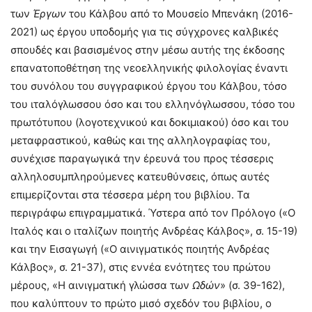
των
Έργων
του Κάλβου από το Μουσείο Μπενάκη (2016-
2021) ως έργου υποδομής για τις σύγχρονες καλβικές
σπουδές και βασισμένος στην μέσω αυτής της έκδοσης
επανατοποθέτηση της νεοελληνικής φιλολογίας έναντι
του συνόλου του συγγραφικού έργου του Κάλβου, τόσο
του ιταλόγλωσσου όσο και του ελληνόγλωσσου, τόσο του
πρωτότυπου (λογοτεχνικού και δοκιμιακού) όσο και του
μεταφραστικού, καθώς και της αλληλογραφίας του,
συνέχισε παραγωγικά την έρευνά του προς τέσσερις
αλληλοσυμπληρούμενες κατευθύνσεις, όπως αυτές
επιμερίζονται στα τέσσερα μέρη του βιβλίου. Τα
περιγράφω επιγραμματικά. Ύστερα από τον Πρόλογο («Ο
Ιταλός και ο ιταλίζων ποιητής Ανδρέας Κάλβος», σ. 15-19)
και την Εισαγωγή («Ο αινιγματικός ποιητής Ανδρέας
Κάλβος», σ. 21-37), στις εννέα ενότητες του πρώτου
μέρους, «Η αινιγματική γλώσσα των
Ωδών
» (σ. 39-162),
που καλύπτουν το πρώτο μισό σχεδόν του βιβλίου, ο