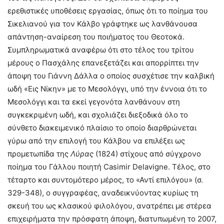
ερεθιστικές υποθέσεις εργασίας, όπως ότι το ποίημα του
Σικελιανού για τον Κάλβο γράφτηκε ως λανθάνουσα
απάντηση-αναίρεση του ποιήματος του Θεοτοκά.
Συμπληρωματικά αναφέρω ότι στο τέλος του τρίτου
μέρους ο Πασχάλης επανεξετάζει και απορρίπτει την
άποψη του Γιάννη Δάλλα ο οποίος συσχέτισε την καλβική
ωδή «Εις Νίκην» με το Μεσολόγγι, υπό την έννοια ότι το
Μεσολόγγι και τα εκεί γεγονότα λανθάνουν στη
συγκεκριμένη ωδή, και σχολιάζει διεξοδικά όλο το
σύνθετο διακειμενικό πλαίσιο το οποίο διαρθρώνεται
γύρω από την επιλογή του Κάλβου να επιλέξει ως
προμετωπίδα της
Λύρας
(1824) στίχους από σύγχρονο
ποίημα του Γάλλου ποιητή Casimir Delavigne. Τέλος, στο
τέταρτο και συντομότερο μέρος, το «Αντί επιλόγου» (σ.
329-348), ο συγγραφέας, αναδεικνύοντας κυρίως τη
σκευή του ως κλασικού φιλολόγου, ανατρέπει με στέρεα
επιχειρήματα την πρόσφατη άποψη, διατυπωμένη το 2007,