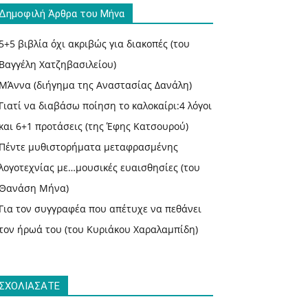
Δημοφιλή Άρθρα του Μήνα
5+5 βιβλία όχι ακριβώς για διακοπές (του
Βαγγέλη Χατζηβασιλείου)
ΜΆννα (διήγημα της Αναστασίας Δανάλη)
Γιατί να διαβάσω ποίηση το καλοκαίρι:4 λόγοι
και 6+1 προτάσεις (της Έφης Κατσουρού)
Πέντε μυθιστορήματα μεταφρασμένης
λογοτεχνίας με…μουσικές ευαισθησίες (του
Θανάση Μήνα)
Για τον συγγραφέα που απέτυχε να πεθάνει
τον ήρωά του (του Κυριάκου Χαραλαμπίδη)
ΣΧΟΛΙΑΣΑΤΕ