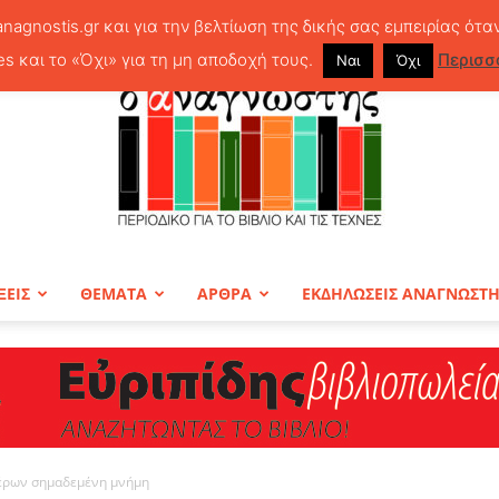
anagnostis.gr και για την βελτίωση της δικής σας εμπειρίας ότα
es και το «Όχι» για τη μη αποδοχή τους.
Περισσ
Ναι
Όχι
ΞΕΙΣ
ΘΕΜΑΤΑ
ΑΡΘΡΑ
ΕΚΔΗΛΩΣΕΙΣ ΑΝΑΓΝΩΣΤ
ΠΕΡΙΟΔΙΚΟ
έρων σημαδεμένη μνήμη
Ο