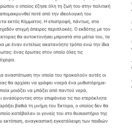
θρώπου ο οποίος έζησε όλη τη ζωή του στην πολιτική
απομακρυνθεί ποτέ από την ιδεολογική του
ΒΙΒΛΙΟ
ντα εκτός Κόμματος. Η επιστροφή, πάντως, στα
χεδόν στιγμή άπειρες περιπλοκές. Ο εκδότης με τον
Έκτορας θα αυτοκτονήσει μπροστά στα μάτια του, τα
α με έναν εντελώς ακατανόητο τρόπο ενώ την ίδια
ωτας: ένας έρωτας στον οποίο όλες τις
ΚΑΙ
όχειρα.
ια αναστάτωση την οποία του προκαλούν αυτές οι
ρας θα αρχίσει να γράφει νοερά ένα μυθιστόρημα-
οποία μοιάζει να μπάζει από παντού νερά,
ΤΙΣ
ι ανασύροντας στην επιφάνεια τις πιο ετερόκλητα
αράξει βαθιά τη μνήμη του Έκτορα, ο οποίος δεν θα
οποίο κατέβαλαν οι γονείς του στο θυσιαστήριο της
ου εκτόπιση, αναγκαστική εγκατάλειψη των παιδιών
ΤΕΧΝΕΣ