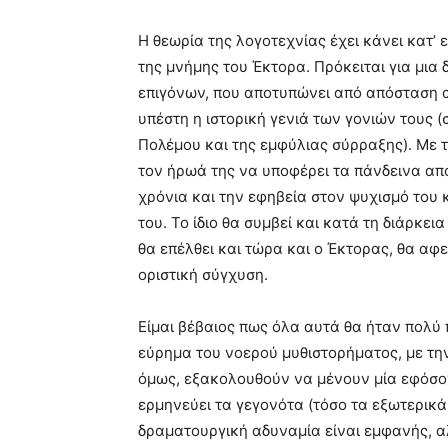
Η θεωρία της λογοτεχνίας έχει κάνει κατ’ 
της μνήμης του Έκτορα. Πρόκειται για μια
επιγόνων, που αποτυπώνει από απόσταση αλ
υπέστη η ιστορική γενιά των γονιών τους (
Πολέμου και της εμφύλιας σύρραξης). Με 
τον ήρωά της να υποφέρει τα πάνδεινα απ
χρόνια και την εφηβεία στον ψυχισμό του 
του. Το ίδιο θα συμβεί και κατά τη διάρκε
θα επέλθει και τώρα και ο Έκτορας, θα αφ
οριστική σύγχυση.
Είμαι βέβαιος πως όλα αυτά θα ήταν πολύ 
εύρημα του νοερού μυθιστορήματος, με την
όμως, εξακολουθούν να μένουν μία εφόσον ε
ερμηνεύει τα γεγονότα (τόσο τα εξωτερικά 
δραματουργική αδυναμία είναι εμφανής, αλ