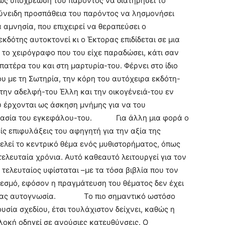
 ως υποχρέωση του παρόντος να διατηρήσει το
ύνειδη προσπάθεια του παρόντος να λησμονήσει
αμνησία, που επιχειρεί να θεραπεύσει ο
της αυτοκτονεί κι ο Έκτορας επιδίδεται σε μια
το χειρόγραφο που του είχε παραδώσει, κάτι σαν
τέρα του και στη μαρτυρία-του. Φέρνει στο ίδιο
ου με τη Σωτηρία, την κόρη του αυτόχειρα εκδότη-
την αδελφή-του Έλλη και την οικογένειά-του εν
ου έρχονται ως άσκηση μνήμης για να του
ικασία του εγκεφάλου-του. Για άλλη μια φορά ο
ίς επιφυλάξεις του αφηγητή για την αξία της
ελεί το κεντρικό θέμα ενός μυθιστορήματος, όπως
ελευταία χρόνια. Αυτό καθεαυτό λειτουργεί για τον
ελευταίος υφίσταται –με τα τόσα βιβλία που τον
εσμό, εφόσον η πραγμάτευση του θέματος δεν έχει
ή-μας αυτογνωσία. Το πιο σημαντικό ωστόσο
υσία σχεδίου, έτσι τουλάχιστον δείχνει, καθώς η
λοκή οδηγεί σε ανούσιες κατευθύνσεις. Ο