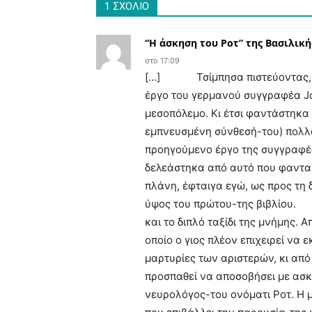
1 ΣΧΟΛΙΟ
“Η άσκηση του Ροτ” της Βασιλικής
στο 17:09
[…] Τσίμπησα πιστεύοντας, από 
έργο του γερμανού συγγραφέα Jo
μεσοπόλεμο. Κι έτσι φαντάστηκα 
εμπνευσμένη σύνθεσή-του) πολλά
προηγούμενο έργο της συγγραφέως
δελεάστηκα από αυτό που φανταζ
πλάνη, έφταιγα εγώ, ως προς τη 
ύψος του πρώτου-της βιβλίου. 
και το διπλό ταξίδι της μνήμης. 
οποίο ο γιος πλέον επιχειρεί να ε
μαρτυρίες των αριστερών, κι από
προσπαθεί να αποσοβήσει με ασκ
νευρολόγος-του ονόματι Ροτ. Η μ