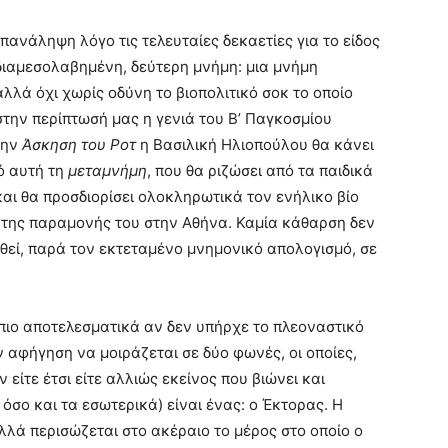
επανάληψη λόγο τις τελευταίες δεκαετίες για το είδος
 διαμεσολαβημένη, δεύτερη μνήμη: μια μνήμη
λά όχι χωρίς οδύνη το βιοπολιτικό σοκ το οποίο
στην περίπτωσή μας η γενιά του Β’ Παγκοσμίου
την
Άσκηση του Ροτ
η Βασιλική Ηλιοπούλου θα κάνει
ό αυτή τη
μεταμνήμη
, που θα ριζώσει από τα παιδικά
και θα προσδιορίσει ολοκληρωτικά τον ενήλικο βίο
ια της παραμονής του στην Αθήνα. Καμία κάθαρση δεν
εθεί, παρά τον εκτεταμένο μνημονικό απολογισμό, σε
πιο αποτελεσματικά αν δεν υπήρχε το πλεοναστικό
 αφήγηση να μοιράζεται σε δύο φωνές, οι οποίες,
ίτε έτσι είτε αλλιώς εκείνος που βιώνει και
όσο και τα εσωτερικά) είναι ένας: ο Έκτορας. Η
λά περισώζεται στο ακέραιο το μέρος στο οποίο ο