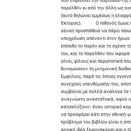
που επιβάλλει την παρουσία-της
παρελθόν κι από την άλλη ως ασ
(αυτό δηλώνει εμμέσως η ελαφρά 
Έκτορας). Ο πιθανός όμως εκδό
αέναη προσπάθεια να πάρει πίσω 
υποχρέωση απέναντι στον ήρωα πα
επίπεδο το παρόν και τη σχέση-τ
του, και το παρελθόν που αφορά 
γένει, φίλους και περιστατικά π
δυναμώσουν τη μνημονική διαδ
Εμφύλιος, παρά τις όποιες εγγενε
συνεχούς υπενθύμισής-του, αποτ
συμβαίνει με πολλά ανάλογα τα τ
αναγνώστη ανασταλτικά, αφού ο τ
κατακλύζουν- έναν ιστορικό κορ
να προσφέρει κάτι στην εθνικ
πρόβλημα του βιβλίου είναι η απο
αρχική ιδέα ξεφουσκώνει και η π