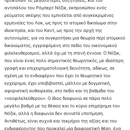
προκαλών τις μεγαλύτερες συζητήσεις, και του
αντιπάλου του Ρόμπερτ Νόζικ, εκπροσώπου ενός
ρεύματος σκέψης που εμπνέεται από συγκεκριμένες
ερμηνείες του Λοκ, ως προς το ατομικό δικαίωμα στην
ιδιοκτησία, και του Καντ, ως προς την αρχή της
αυτονομίας, για να συγκροτήσει μια θεωρία περί ατομικού
δικαιώματος, εγγραφόμενη στο πεδίο του οικονομικού
φιλελευθερισμού, αλλά όχι με τη στενή έννοια. Ο Νόζικ,
που είναι ένας πολύ σημαντικός θεωρητικός, με ιδιαίτερη
γραφή και επιχειρηματολογική δεινότητα, αδίκως, σε
σχέση με το ενδιαφέρον που έχει το θεωρητικό του
εγχείρημα, έχει υποβιβαστεί, μάλλον με δογματική,
αφοριστική αυθαιρεσία, στο πεδίο και τη βαθμίδα του
«νεοφιλελεύθερου». Ο ίδιος διαφωνώ σε πάρα πολύ
μεγάλο βαθμό με τις θέσεις και το κύριο επιχείρημα του
Νόζικ, αλλά η διαφωνία δεν συνιστά υποτίμηση.
Αντιθέτως, είναι συχνά και τεκμήριο της αξίας και του
ενδιαφέροντος που προκαλεί μία διαφορετική θέση, ένα