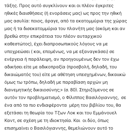
τάξης. Προς αυτό συγκλίνουν και οι πλέον έγκριτες
ηθικές διαισθήσεις (ή ενοράσεις μας) ως προς την ηθική
μας ασυλία: ποιος, άραγε, από τα εκατομμύρια της χώρας
μας ή τα δισεκατομμύρια του πλανήτη μας (ακόμη και αν
βρεθώ στην επικράτεια του πλέον αυταρχικού
καθεστώτος), έχει διαπροσωπικούς λόγους να με
υποχρεώσει ( και, επομένως, να με εξαναγκάσει) σε
ενέργεια ή παράλειψη, αν προηγουμένως δεν τον έχω
αδικήσει είτε με αδικοπραξία (προσβολή, δηλαδή, του
δικαιώματός του) είτε με αθέτηση υπεσχημένων, δικαιικώ
όμως τω τρόπω, δηλαδή με παραβίαση αρχών μη
διανεμητικής δικαιοσύνης;» (σ. 80). Στηριζόμενος σε
αυτόν τον προβληματισμό, ο Φίλιππος Βασιλόγιαννης, σε
ένα από τα πιο ενδιαφέροντα μέρη του βιβλίου του, θα
εξετάσει τη θεωρία του Τζων Λοκ και του Εμμάνουελ
Καντ, σε σχέση με τη ιδιοκτησία. Και οι δύο, όπως
επισημαίνει ο Βασιλόγιαννης, θεμελιώνουν αυτό το