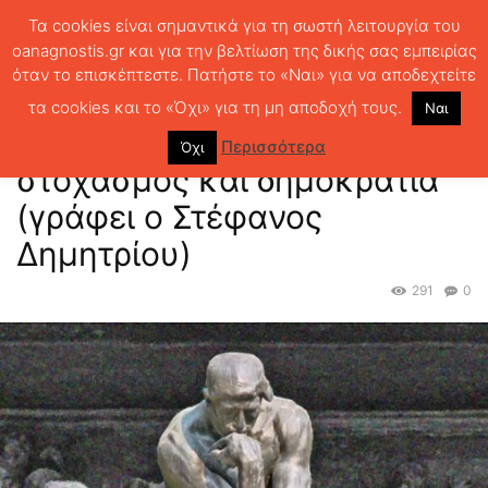
Τα cookies είναι σημαντικά για τη σωστή λειτουργία του
oanagnostis.gr και για την βελτίωση της δικής σας εμπειρίας
όταν το επισκέπτεστε. Πατήστε το «Ναι» για να αποδεχτείτε
ΑΡΧΙΚΗ
ΚΡΙΤΙΚΗ ΒΙΒΛΙΟΥ
Δικαιοφιλοσοφικός στοχασμός και
δημοκρατία (γράφει ο Στέφανος Δημητρίου)
τα cookies και το «Όχι» για τη μη αποδοχή τους.
Ναι
Δικαιοφιλοσοφικός
Περισσότερα
Όχι
στοχασμός και δημοκρατία
(γράφει ο Στέφανος
Δημητρίου)
291
0