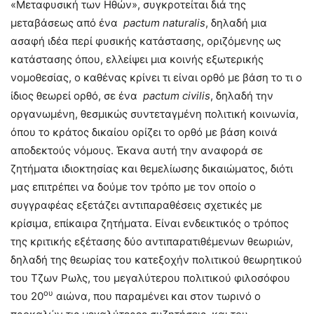
«Μεταφυσική των Ηθών», συγκροτείται διά της
μεταβάσεως από ένα
pactum
naturalis
, δηλαδή μια
ασαφή ιδέα περί φυσικής κατάστασης, οριζόμενης ως
κατάστασης όπου, ελλείψει μια κοινής εξωτερικής
νομοθεσίας, ο καθένας κρίνει τι είναι ορθό με βάση το τι ο
ίδιος θεωρεί ορθό, σε ένα
pactum
civilis
, δηλαδή την
οργανωμένη, θεσμικώς συντεταγμένη πολιτική κοινωνία,
όπου το κράτος δικαίου ορίζει το ορθό με βάση κοινά
αποδεκτούς νόμους. Έκανα αυτή την αναφορά σε
ζητήματα ιδιοκτησίας και θεμελίωσης δικαιώματος, διότι
μας επιτρέπει να δούμε τον τρόπο με τον οποίο ο
συγγραφέας εξετάζει αντιπαραθέσεις σχετικές με
κρίσιμα, επίκαιρα ζητήματα. Είναι ενδεικτικός ο τρόπος
της κριτικής εξέτασης δύο αντιπαρατιθέμενων θεωριών,
δηλαδή της θεωρίας του κατεξοχήν πολιτικού θεωρητικού
του Τζων Ρωλς, του μεγαλύτερου πολιτικού φιλοσόφου
ου
του 20
αιώνα, που παραμένει και στον τωρινό ο