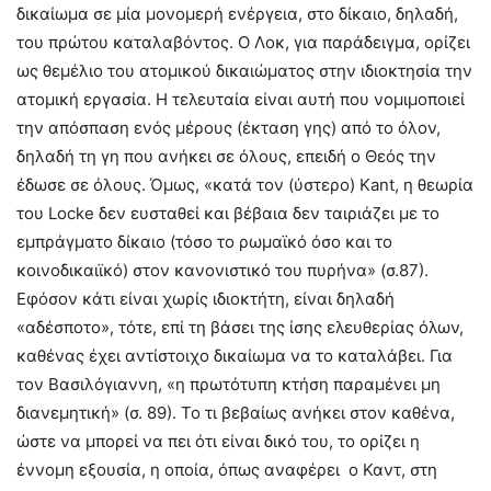
δικαίωμα σε μία μονομερή ενέργεια, στο δίκαιο, δηλαδή,
του πρώτου καταλαβόντος. Ο Λοκ, για παράδειγμα, ορίζει
ως θεμέλιο του ατομικού δικαιώματος στην ιδιοκτησία την
ατομική εργασία. Η τελευταία είναι αυτή που νομιμοποιεί
την απόσπαση ενός μέρους (έκταση γης) από το όλον,
δηλαδή τη γη που ανήκει σε όλους, επειδή ο Θεός την
έδωσε σε όλους. Όμως, «κατά τον (ύστερο) Κant, η θεωρία
του Locke δεν ευσταθεί και βέβαια δεν ταιριάζει με το
εμπράγματο δίκαιο (τόσο το ρωμαϊκό όσο και το
κοινοδικαιϊκό) στον κανονιστικό του πυρήνα» (σ.87).
Εφόσον κάτι είναι χωρίς ιδιοκτήτη, είναι δηλαδή
«αδέσποτο», τότε, επί τη βάσει της ίσης ελευθερίας όλων,
καθένας έχει αντίστοιχο δικαίωμα να το καταλάβει. Για
τον Βασιλόγιαννη, «η πρωτότυπη κτήση παραμένει μη
διανεμητική» (σ. 89). Το τι βεβαίως ανήκει στον καθένα,
ώστε να μπορεί να πει ότι είναι δικό του, το ορίζει η
έννομη εξουσία, η οποία, όπως αναφέρει ο Καντ, στη