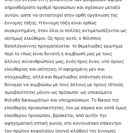
απροσδιόριστο αριθμό προσώπων και σχέσεων μεταξύ
αυτών, ώστε να αντιστοιχεί στην ορθή οργάνωση της
έννομης τάξης. Η έννομη τάξη είναι ορθώς
συγκροτημένη, όταν όλοι οι πολίτες αντιμετωπίζονται ως
ισοτίμως ελεύθεροι. Ως προς αυτό, ο Φίλιππος
Βασιλόγιαννης πραγματεύεται το θεμελιώδες ερώτημα
περί το «πώς είναι δυνατή η συμβίωσή μας με τους
άλλους συνανθρώπους μας, ενός προς έναν, υπό όρους
ελευθερίας και ισότητας; Η αφηρημένη μεν και
στοιχειώδης, αλλά και θεμελιώδης απάντηση είναι:
δύναμαι να συμβιώσω με τους άλλους με όρους τέτοιας
αμοιβαιότητας μόνον ως πρόσωπο∙ ως υποκείμενο
δηλαδή δικαιωμάτων και υποχρεώσεων. Το δίκαιο της
ελεύθερης προσωπικότητας, του με σάρκα και οστά όμως
ελεύθερου προσώπου, βρίσκεται, από αυτήν την
αφηγηματική οπτική γωνία, στο κανονιστικό επίκεντρο
του πρώτου κεφαλαίου (οιονεί κλάδου) της έννομης