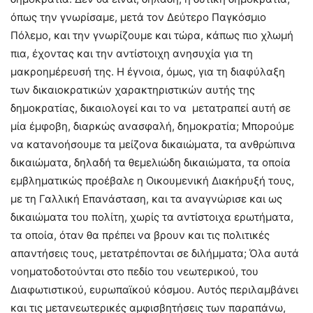
όπως την γνωρίσαμε, μετά τον Δεύτερο Παγκόσμιο
Πόλεμο, και την γνωρίζουμε και τώρα, κάπως πιο χλωμή
πια, έχοντας και την αντίστοιχη ανησυχία για τη
μακροημέρευσή της. Η έγνοια, όμως, για τη διαφύλαξη
των δικαιοκρατικών χαρακτηριστικών αυτής της
δημοκρατίας, δικαιολογεί και το να μετατραπεί αυτή σε
μία έμφοβη, διαρκώς ανασφαλή, δημοκρατία; Μπορούμε
να κατανοήσουμε τα μείζονα δικαιώματα, τα ανθρώπινα
δικαιώματα, δηλαδή τα θεμελιώδη δικαιώματα, τα οποία
εμβληματικώς προέβαλε η Οικουμενική Διακήρυξή τους,
με τη Γαλλική Επανάσταση, και τα αναγνώρισε και ως
δικαιώματα του πολίτη, χωρίς τα αντίστοιχα ερωτήματα,
τα οποία, όταν θα πρέπει να βρουν και τις πολιτικές
απαντήσεις τους, μετατρέπονται σε διλήμματα; Όλα αυτά
νοηματοδοτούνται στο πεδίο του νεωτερικού, του
Διαφωτιστικού, ευρωπαϊκού κόσμου. Αυτός περιλαμβάνει
και τις μετανεωτερικές αμφισβητήσεις των παραπάνω,