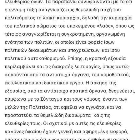
ελευθερίας όλων. Τα παραπάνω συνυφαίνονται με το ότι
η έννομη τάξη αναγνωρίζει ως θεμελιώδη αρχή του
πολιτεύματος τη λαϊκή κυριαρχία, δηλαδή την κυριαρχία
του πολιτικού σώματος του υποκειμένου «λαός», όπου ως
τέτοιος αναγνωρίζεται η συγκροτημένη, οργανωμένη
ενότητα των πολιτών, οι οποίοι είναι φορείς ίσων
πολιτικών δικαιωμάτων και υποχρεώσεων, και ίσου
πολιτικού αυτοκαθορισμού. Επίσης, η κρατική εξουσία
περιλαμβάνει και τις διακριτές λειτουργίες, όπως αυτές
ασκούνται από τα αντίστοιχα όργανα, του νομοθετικού,
εκτελεστικού και δικαστικού έργου. Η άσκηση της
εξουσίας, από τα αντίστοιχα κρατικά όργανα, δεσμεύεται,
σύμφωνα με το Σύνταγμα και τους νόμους, έναντι των
μελών της Πολιτείας, ότι οφείλει να εγγυάται και να
προστατεύει τα θεμελιώδη δικαιώματα καις τις
ελευθερίες τους. Οι σχετικοί με αυτές τις ελευθερίες
κανόνες δικαίου έχουν γενική και αφηρημένη εκφορά,
υπό την έννοια ότι η γενικότητα των ρυθμίσεων αφορά