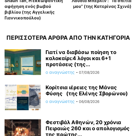
Shaun Tan, H εκκωφαντική
Λουσία Μπερλίν : “Τα σπίτια
αφήγηση ενός βωβού
μου” (της Κατερίνας Σχινά)
βιβλίου (της Αγγελικής
Γιαννικοπούλου)
ΠΕΡΙΣΣΟΤΕΡΑ ΑΡΘΡΑ ΑΠΟ ΤΗΝ ΚΑΤΗΓΟΡΙΑ
Γιατί να διαβάσω ποίηση το
καλοκαίρι:4 λόγοι και 6+1
προτάσεις (της...
ο αναγνώστης
-
07/08/2026
Κορίτσια ιέρειες της Μάνας
Φύσης (της Ελένης Σβορώνου)
ο αναγνώστης
-
06/08/2026
Φεστιβάλ Αθηνών, 20 χρόνια
Πειραιώς 260 και ο απολογισμός
της πρώτης...