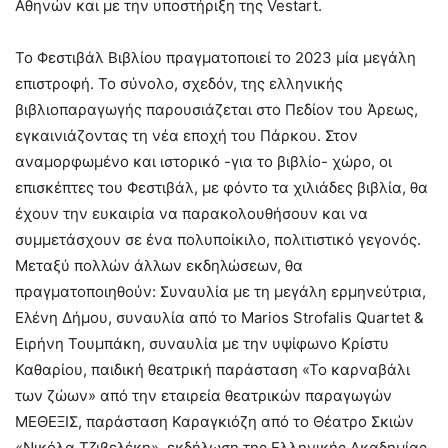
Αθηνών και με την υποστήριξη της Vestart.
Το Φεστιβάλ Βιβλίου πραγματοποιεί το 2023 μία μεγάλη
επιστροφή. Το σύνολο, σχεδόν, της ελληνικής
βιβλιοπαραγωγής παρουσιάζεται στο Πεδίον του Άρεως,
εγκαινιάζοντας τη νέα εποχή του Πάρκου. Στον
αναμορφωμένο και ιστορικό -για το βιβλίο- χώρο, οι
επισκέπτες του Φεστιβάλ, με φόντο τα χιλιάδες βιβλία, θα
έχουν την ευκαιρία να παρακολουθήσουν και να
συμμετάσχουν σε ένα πολυποίκιλο, πολιτιστικό γεγονός.
Μεταξύ πολλών άλλων εκδηλώσεων, θα
πραγματοποιηθούν: Συναυλία με τη μεγάλη ερμηνεύτρια,
Ελένη Δήμου, συναυλία από το Marios Strofalis Quartet &
Ειρήνη Τουμπάκη, συναυλία με την υψίφωνο Κρίστυ
Καθαρίου, παιδική θεατρική παράσταση «Το καρναβάλι
των ζώων» από την εταιρεία θεατρικών παραγωγών
ΜΕΘΕΞΙΣ, παράσταση Καραγκιόζη από το Θέατρο Σκιών
«Νικόλα Τζιβελέκη», εκδήλωση της Ελληνικής Ακαδημίας