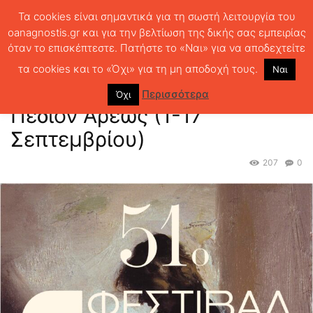
Τα cookies είναι σημαντικά για τη σωστή λειτουργία του
oanagnostis.gr και για την βελτίωση της δικής σας εμπειρίας
όταν το επισκέπτεστε. Πατήστε το «Ναι» για να αποδεχτείτε
ΑΡΧΙΚΗ
ΝΕΑ - EVENTS
To Φεστιβάλ Βιβλίου στο Πεδίον Άρεως (1-
17 Σεπτεμβρίου)
τα cookies και το «Όχι» για τη μη αποδοχή τους.
Ναι
To Φεστιβάλ Βιβλίου στο
Περισσότερα
Όχι
Πεδίον Άρεως (1-17
Σεπτεμβρίου)
207
0