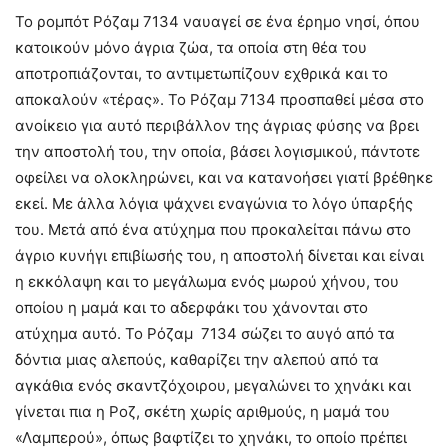
Το ρομπότ Ρόζαμ 7134 ναυαγεί σε ένα έρημο νησί, όπου
κατοικούν μόνο άγρια ζώα, τα οποία στη θέα του
αποτροπιάζονται, το αντιμετωπίζουν εχθρικά και το
αποκαλούν «τέρας». Το Ρόζαμ 7134 προσπαθεί μέσα στο
ανοίκειο για αυτό περιβάλλον της άγριας φύσης να βρει
την αποστολή του, την οποία, βάσει λογισμικού, πάντοτε
οφείλει να ολοκληρώνει, και να κατανοήσει γιατί βρέθηκε
εκεί. Με άλλα λόγια ψάχνει εναγώνια το λόγο ύπαρξής
του. Μετά από ένα ατύχημα που προκαλείται πάνω στο
άγριο κυνήγι επιβίωσής του, η αποστολή δίνεται και είναι
η εκκόλαψη και το μεγάλωμα ενός μωρού χήνου, του
οποίου η μαμά και το αδερφάκι του χάνονται στο
ατύχημα αυτό. Το Ρόζαμ 7134 σώζει το αυγό από τα
δόντια μιας αλεπούς, καθαρίζει την αλεπού από τα
αγκάθια ενός σκαντζόχοιρου, μεγαλώνει το χηνάκι και
γίνεται πια η Ροζ, σκέτη χωρίς αριθμούς, η μαμά του
«Λαμπερού», όπως βαφτίζει το χηνάκι, το οποίο πρέπει