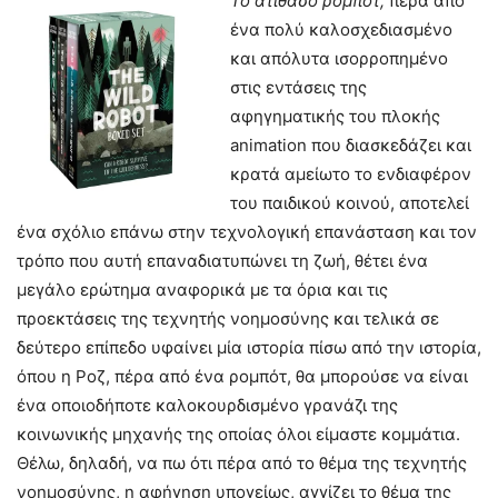
Το ατίθασο ρομπότ,
πέρα από
ένα πολύ καλοσχεδιασμένο
και απόλυτα ισορροπημένο
στις εντάσεις της
αφηγηματικής του πλοκής
animation που διασκεδάζει και
κρατά αμείωτο το ενδιαφέρον
του παιδικού κοινού, αποτελεί
ένα σχόλιο επάνω στην τεχνολογική επανάσταση και τον
τρόπο που αυτή επαναδιατυπώνει τη ζωή, θέτει ένα
μεγάλο ερώτημα αναφορικά με τα όρια και τις
προεκτάσεις της τεχνητής νοημοσύνης και τελικά σε
δεύτερο επίπεδο υφαίνει μία ιστορία πίσω από την ιστορία,
όπου η Ροζ, πέρα από ένα ρομπότ, θα μπορούσε να είναι
ένα οποιοδήποτε καλοκουρδισμένο γρανάζι της
κοινωνικής μηχανής της οποίας όλοι είμαστε κομμάτια.
Θέλω, δηλαδή, να πω ότι πέρα από το θέμα της τεχνητής
νοημοσύνης, η αφήγηση υπογείως, αγγίζει το θέμα της