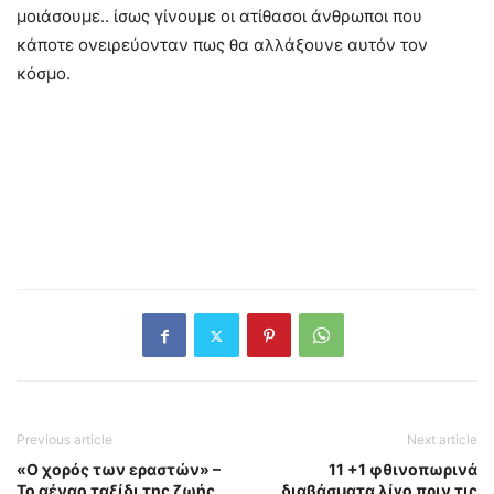
μοιάσουμε.. ίσως γίνουμε οι ατίθασοι άνθρωποι που
κάποτε ονειρεύονταν πως θα αλλάξουνε αυτόν τον
κόσμο.
Previous article
Next article
«Ο χορός των εραστών» –
11 +1 φθινοπωρινά
Το αέναο ταξίδι της ζωής
διαβάσματα λίγο πριν τις