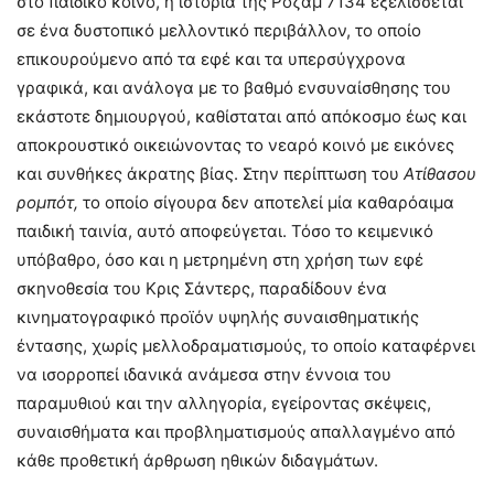
στο παιδικό κοινό, η ιστορία της Ροζαμ 7134 εξελίσσεται
σε ένα δυστοπικό μελλοντικό περιβάλλον, το οποίο
επικουρούμενο από τα εφέ και τα υπερσύγχρονα
γραφικά, και ανάλογα με το βαθμό ενσυναίσθησης του
εκάστοτε δημιουργού, καθίσταται από απόκοσμο έως και
αποκρουστικό οικειώνοντας το νεαρό κοινό με εικόνες
και συνθήκες άκρατης βίας. Στην περίπτωση του
Ατίθασου
ρομπότ,
το οποίο σίγουρα δεν αποτελεί μία καθαρόαιμα
παιδική ταινία, αυτό αποφεύγεται. Τόσο το κειμενικό
υπόβαθρο, όσο και η μετρημένη στη χρήση των εφέ
σκηνοθεσία του Κρις Σάντερς, παραδίδουν ένα
κινηματογραφικό προϊόν υψηλής συναισθηματικής
έντασης, χωρίς μελλοδραματισμούς, το οποίο καταφέρνει
να ισορροπεί ιδανικά ανάμεσα στην έννοια του
παραμυθιού και την αλληγορία, εγείροντας σκέψεις,
συναισθήματα και προβληματισμούς απαλλαγμένο από
κάθε προθετική άρθρωση ηθικών διδαγμάτων.