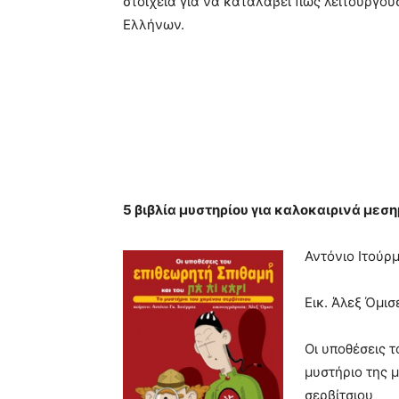
στοιχεία για να καταλάβει πώς λειτουργού
Ελλήνων.
5 βιβλία μυστηρίου για καλοκαιρινά μεσ
Αντόνιο Ιτούρ
Εικ. Άλεξ Όμισ
Οι υποθέσεις τ
μυστήριο της 
σερβίτσιου