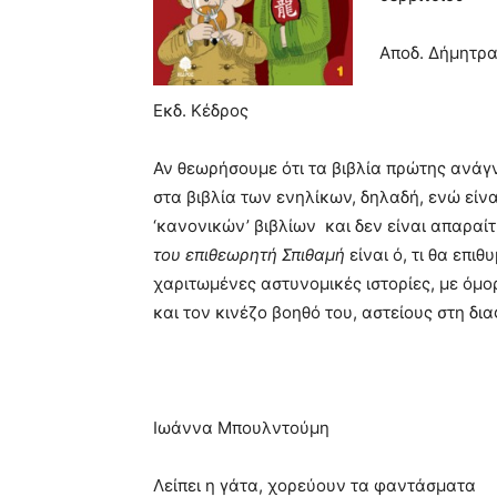
Αποδ. Δήμητρ
Εκδ. Κέδρος
Αν θεωρήσουμε ότι τα βιβλία πρώτης ανάγ
στα βιβλία των ενηλίκων, δηλαδή, ενώ εί
‘κανονικών’ βιβλίων και δεν είναι απαραί
του επιθεωρητή Σπιθαμή
είναι ό, τι θα επι
χαριτωμένες αστυνομικές ιστορίες, με όμ
και τον κινέζο βοηθό του, αστείους στη δι
Ιωάννα Μπουλντούμη
Λείπει η γάτα, χορεύουν τα φαντάσματα