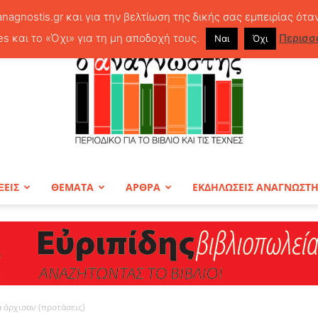
anagnostis.gr και για την βελτίωση της δικής σας εμπειρίας ότα
es και το «Όχι» για τη μη αποδοχή τους.
Περισσ
Ναι
Όχι
ΞΕΙΣ
ΘΕΜΑΤΑ
ΑΡΘΡΑ
ΕΚΔΗΛΩΣΕΙΣ ΑΝΑΓΝΩΣΤ
ΠΕΡΙΟΔΙΚΟ
 άρχισαν (προτάσεις)
Ο