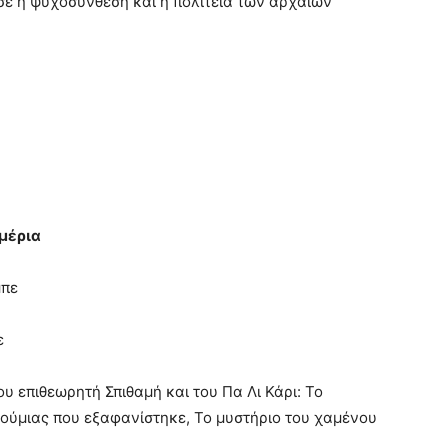
σε η ψυχοσύνθεση και η πολιτεία των αρχαίων
ημέρια
μπε
ε
ου επιθεωρητή Σπιθαμή και του Πα Λι Κάρι: Το
μούμιας που εξαφανίστηκε, Το μυστήριο του χαμένου