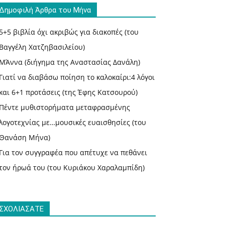
Δημοφιλή Άρθρα του Μήνα
5+5 βιβλία όχι ακριβώς για διακοπές (του
Βαγγέλη Χατζηβασιλείου)
ΜΆννα (διήγημα της Αναστασίας Δανάλη)
Γιατί να διαβάσω ποίηση το καλοκαίρι:4 λόγοι
και 6+1 προτάσεις (της Έφης Κατσουρού)
Πέντε μυθιστορήματα μεταφρασμένης
λογοτεχνίας με…μουσικές ευαισθησίες (του
Θανάση Μήνα)
Για τον συγγραφέα που απέτυχε να πεθάνει
τον ήρωά του (του Κυριάκου Χαραλαμπίδη)
ΣΧΟΛΙΑΣΑΤΕ