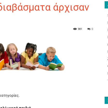
διαβάσματα άρχισαν
ΑΝΑΓΝΩΣΤΗΣ
981
0
ΓΙΑ
ΤΟ
κατηγορίες.
πολύ μικρά παιδιά