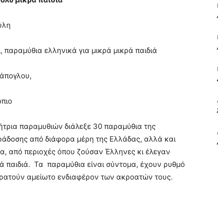
ύλη
ΒΙΒΛΙΟ
, παραμύθια ελληνικά για μικρά μικρά παιδιά
ράπογλου,
ΚΑΙ
όπιο
τρια παραμυθιών διάλεξε 30 παραμύθια της
άδοσης από διάφορα μέρη της Ελλάδας, αλλά και
ία, από περιοχές όπου ζούσαν Έλληνες κι έλεγαν
ΤΙΣ
ρά παιδιά. Τα παραμύθια είναι σύντομα, έχουν ρυθμό
ρατούν αμείωτο ενδιαφέρον των ακροατών τους.
ΤΕΧΝΕΣ