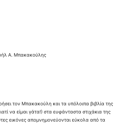
ουήλ Α. Μπακακούλης
ήσει τον Μπακακούλη και τα υπόλοιπα βιβλία της
ατί να είμαι γάτα!) στα ευφάνταστα στιχάκια της
στες εικόνες απομνημονεύονται εύκολα από τα