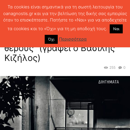
Τα cookies είναι σημαντικά για τη σωστή λειτουργία του
oanagnostis.gr και για την βελτίωση της δικής σας εμπειρίας
όταν το επισκέπτεστε. Πατήστε το «Ναι» για να αποδεχτείτε
ΑΡΧΙΚΗ
ΒΙΒΛΙΑ
“Η σκληρή μελαγχολία του θέρους” (γράφει ο
Βασίλης Κιζήλος)
τα cookies και το «Όχι» για τη μη αποδοχή τους.
Ναι
“Η σκληρή μελαγχολία του
Περισσότερα
Όχι
θέρους” (γράφει ο Βασίλης
Κιζήλος)
255
0