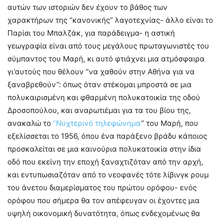
αυτών των ιστοριών δεν έχουν το βάθος των
χαρακτήρων της “κανονικής” λαγοτεχνίας- άλλο είναι το
Παρίσι του Μπαλζάκ, για παράδειγμα- η αστική
γεωγραφία είναι από τους μεγάλους πρωταγωνιστές του
σύμπαντος του Μαρή, κι αυτό φτιάχνει μια ατμόσφαιρα
γι’αυτούς που θέλουν “να χαθούν στην Αθήνα για να
ξαναβρεθούν”: όπως όταν στέκομαι μπροστά σε μια
πολυκαιρισμένη και φθαρμένη πολυκατοικία της οδού
Δροσοπούλου, και αναρωτιέμαι για τα του βίου της,
ανακαλώ το
“Νυχτερινό τηλεφώνημα
” του Μαρή, που
εξελίσσεται το 1956, όπου ένα παράξενο βράδυ κάποιος
προσκαλείται σε μια καινούρια πολυκατοικία στην ίδια
οδό που εκείνη την εποχή ξαναχτιζόταν από την αρχή,
και εντυπωσιαζόταν από το νεοφανές τότε λίβινγκ ρουμ
του άνετου διαμερίσματος του πρώτου ορόφου- ενός
ορόφου που σήμερα θα τον απέφευγαν οι έχοντες μια
υψηλή οικονομική δυνατότητα, όπως ενδεχομένως θα