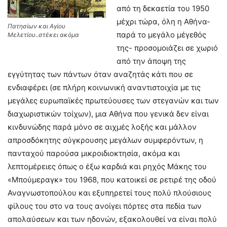
από τη δεκαετία του 1950
μέχρι τώρα, όλη η Αθήνα-
Πατησίων και Αγίου
παρά το μεγάλο μέγεθός
Μελετίου..στέκει ακόμα
της- προσομοιάζει σε χωριό
από την άποψη της
εγγύτητας των πάντων όταν αναζητάς κάτι που σε
ενδιαφέρει (σε πλήρη κοινωνική αναντιστοιχία με τις
μεγάλες ευρωπαϊκές πρωτεύουσες των στεγανών και των
διαχωριστικών τοίχων), μια Αθήνα που γενικά δεν είναι
κινδυνώδης παρά μόνο σε αιχμές λοξής και μάλλον
απροσδόκητης σύγκρουσης μεγάλων συμφερόντων, η
πανταχού παρούσα μικροιδιοκτησία, ακόμα και
λεπτομέρειες όπως ο έξω καρδιά και ρηχός Μάκης του
«Μπούμεραγκ» του 1968, που κατοικεί σε ρετιρέ της οδού
Αναγνωστοπούλου και εξυπηρετεί τους πολύ πλούσιους
φίλους του στο να τους ανοίγει πόρτες στα πεδία των
απολαύσεων και των ηδονών, εξακολουθεί να είναι πολύ