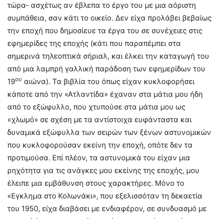
τώρα- ασχέτως αν έβλεπα το έργο του με μια αόριστη
συμπάθεια, σαν κάτι το οικείο. Δεν είχα προλάβει βεβαίως
την εποχή που δημοσίευε τα έργα του σε συνέχειες στις
εφημερίδες της εποχής (κάτι που παραπέμπει στα
σημερινά τηλεοπτικά σήριαλ, και έλκει την καταγωγή του
από μια λαμπρή γαλλική παράδοση των εφημερίδων του
ου
19
αιώνα). Τα βιβλία του όπως είχαν κυκλοφορήσει
κάποτε από την «Ατλαντίδα» έχαναν στα μάτια μου ήδη
από το εξώφυλλο, που χτυπούσε στα μάτια μου ως
«χλωμό» σε σχέση με τα αντίστοιχα ευφάνταστα και
δυναμικά εξώφυλλα των σειρών των ξένων αστυνομικών
που κυκλοφορούσαν εκείνη την εποχή, οπότε δεν τα
προτιμούσα. Επί πλέον, τα αστυνομικά του είχαν μια
ρηχότητα για τις ανάγκες μου εκείνης της εποχής, μου
έλειπε μια εμβάθυνση στους χαρακτήρες. Μόνο το
«Εγκλημα στο Κολωνάκι», που εξελισσόταν τη δεκαετία
του 1950, είχα διαβάσει με ενδιαφέρον, σε συνδυασμό με