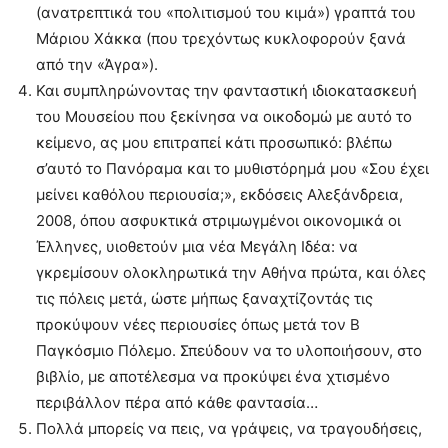
(ανατρεπτικά του «πολιτισμού του κιμά») γραπτά του
Μάριου Χάκκα (που τρεχόντως κυκλοφορούν ξανά
από την «Άγρα»).
Και συμπληρώνοντας την φανταστική ιδιοκατασκευή
του Μουσείου που ξεκίνησα να οικοδομώ με αυτό το
κείμενο, ας μου επιτραπεί κάτι προσωπικό: βλέπω
σ’αυτό το Πανόραμα και το μυθιστόρημά μου «Σου έχει
μείνει καθόλου περιουσία;», εκδόσεις Αλεξάνδρεια,
2008, όπου ασφυκτικά στριμωγμένοι οικονομικά οι
Έλληνες, υιοθετούν μια νέα Μεγάλη Ιδέα: να
γκρεμίσουν ολοκληρωτικά την Αθήνα πρώτα, και όλες
τις πόλεις μετά, ώστε μήπως ξαναχτίζοντάς τις
προκύψουν νέες περιουσίες όπως μετά τον Β
Παγκόσμιο Πόλεμο. Σπεύδουν να το υλοποιήσουν, στο
βιβλίο, με αποτέλεσμα να προκύψει ένα χτισμένο
περιβάλλον πέρα από κάθε φαντασία…
Πολλά μπορείς να πεις, να γράψεις, να τραγουδήσεις,