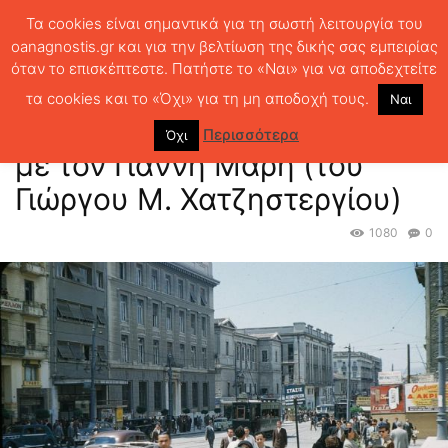
Τα cookies είναι σημαντικά για τη σωστή λειτουργία του
oanagnostis.gr και για την βελτίωση της δικής σας εμπειρίας
όταν το επισκέπτεστε. Πατήστε το «Ναι» για να αποδεχτείτε
ΑΡΧΙΚΗ
ΑΘΗΝΑ
Περιδιαβάζοντας την Αθήνα με τον Γιάννη Μαρή
(του Γιώργου Μ. Χατζηστεργίου)
τα cookies και το «Όχι» για τη μη αποδοχή τους.
Ναι
Περιδιαβάζοντας την Αθήνα
Περισσότερα
Όχι
με τον Γιάννη Μαρή (του
Γιώργου Μ. Χατζηστεργίου)
1080
0