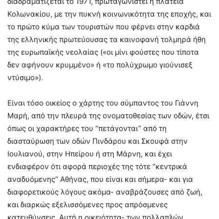
διαδραματίζεται το 1971, πρωταγωνιστεί η πλατεία
Κολωνακίου, με την πυκνή κοινωνικότητα της εποχής, και
το πρώτο κύμα των τουριστών που φέρνει στην καρδιά
της ελληνικής πρωτεύουσας τα καινοφανή τολμηρά ήθη
της ευρωπαϊκής νεολαίας («οι μίνι φούστες που τίποτα
δεν αφήνουν κρυμμένο» ή «το πολύχρωμο γιούνισεξ
ντύσιμο»).
Είναι τόσο οικείος ο χάρτης του σύμπαντος του Γιάννη
Μαρή, από την πλευρά της ονοματοθεσίας των οδών, έτσι
όπως οι χαρακτήρες του “πετάγονται” από τη
διασταύρωση των οδών Πινδάρου και Σκουφά στην
Ιουλιανού, στην Ηπείρου ή στη Μάρνη, και έχει
ενδιαφέρον ότι αφορά περιοχές της τότε “κεντρικά
αναδυόμενης” Αθήνας, που είναι και σήμερα- και για
διαφορετικούς λόγους ακόμα- αναβράζουσες από ζωή,
και διαρκώς εξελισσόμενες προς απρόσμενες
κατευθύνσεις. Αυτή η οικειότητα- των πολλαπλών