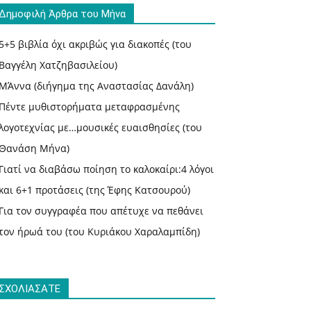
Δημοφιλή Άρθρα του Μήνα
5+5 βιβλία όχι ακριβώς για διακοπές (του
Βαγγέλη Χατζηβασιλείου)
ΜΆννα (διήγημα της Αναστασίας Δανάλη)
Πέντε μυθιστορήματα μεταφρασμένης
λογοτεχνίας με…μουσικές ευαισθησίες (του
Θανάση Μήνα)
Γιατί να διαβάσω ποίηση το καλοκαίρι:4 λόγοι
και 6+1 προτάσεις (της Έφης Κατσουρού)
Για τον συγγραφέα που απέτυχε να πεθάνει
τον ήρωά του (του Κυριάκου Χαραλαμπίδη)
ΣΧΟΛΙΑΣΑΤΕ