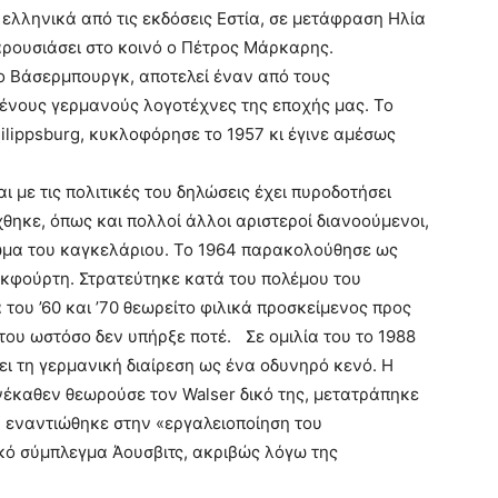
 ελληνικά από τις εκδόσεις Εστία, σε μετάφραση Ηλία
ρουσιάσει στο κοινό ο Πέτρος Μάρκαρης.
το Βάσερμπουργκ, αποτελεί έναν από τους
ένους γερμανούς λογοτέχνες της εποχής μας. Το
lilippsburg, κυκλοφόρησε το 1957 κι έγινε αμέσως
ι με τις πολιτικές του δηλώσεις έχει πυροδοτήσει
χθηκε, όπως και πολλοί άλλοι αριστεροί διανοούμενοι,
ξίωμα του καγκελάριου. Το 1964 παρακολούθησε ως
γκφούρτη. Στρατεύτηκε κατά του πολέμου του
 του ’60 και ’70 θεωρείτο φιλικά προσκείμενος προς
του ωστόσο δεν υπήρξε ποτέ. Σε ομιλία του το 1988
ει τη γερμανική διαίρεση ως ένα οδυνηρό κενό. Η
νέκαθεν θεωρούσε τον Walser δικό της, μετατράπηκε
υ εναντιώθηκε στην «εργαλειοποίηση του
κό σύμπλεγμα Άουσβιτς, ακριβώς λόγω της