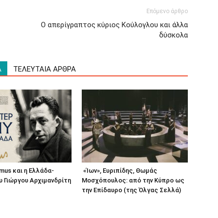
Επόμενο άρθρο
Ο απερίγραπτος κύριος Κούλογλου και άλλα
δύσκολα
Α
ΤΕΛΕΥΤΑΙΑ ΑΡΘΡΑ
amus και η Ελλάδα-
«Ίων», Ευριπίδης, Θωμάς
υ Γιώργου Αρχιμανδρίτη
Μοσχόπουλος: από την Κύπρο ως
την Επίδαυρο (της Όλγας Σελλά)