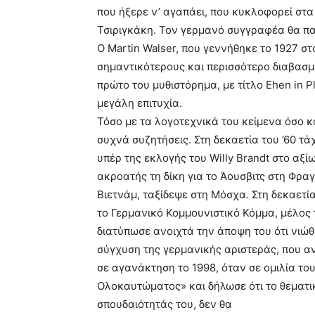
που ήξερε ν’ αγαπάει, που κυκλοφορεί στα
Τσιριγκάκη. Τον γερμανό συγγραφέα θα πα
Ο Martin Walser, που γεννήθηκε το 1927 σ
σημαντικότερους και περισσότερο διαβασμ
πρώτο του μυθιστόρημα, με τίτλο Ehen in P
μεγάλη επιτυχία.
Τόσο με τα λογοτεχνικά του κείμενα όσο κα
συχνά συζητήσεις. Στη δεκαετία του ’60 τά
υπέρ της εκλογής του Willy Brandt στο α
ακροατής τη δίκη για το Άουσβιτς στη Φρα
Βιετνάμ, ταξίδεψε στη Μόσχα. Στη δεκαετία
το Γερμανικό Κομμουνιστικό Κόμμα, μέλος 
διατύπωσε ανοιχτά την άποψη του ότι νιώθ
σύγχυση της γερμανικής αριστεράς, που α
σε αγανάκτηση το 1998, όταν σε ομιλία το
Ολοκαυτώματος» και δήλωσε ότι το θεματι
σπουδαιότητάς του, δεν θα