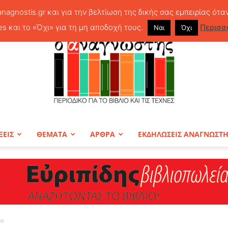
anagnostis.gr και για την βελτίωση της δικής σας εμπειρίας ότα
es και το «Όχι» για τη μη αποδοχή τους.
Περισσ
Ναι
Όχι
ΞΕΙΣ
ΘΕΜΑΤΑ
ΑΡΘΡΑ
ΕΚΔΗΛΩΣΕΙΣ ΑΝΑΓΝΩΣΤ
ΠΕΡΙΟΔΙΚΟ
να
Ο