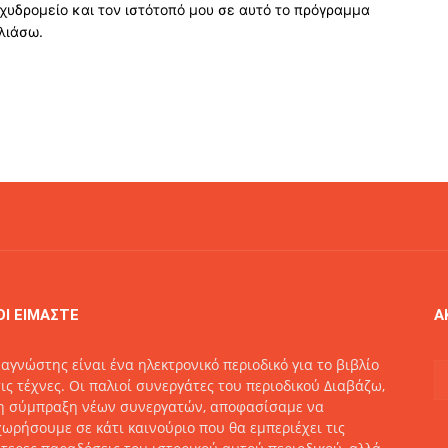
χυδρομείο και τον ιστότοπό μου σε αυτό το πρόγραμμα
λιάσω.
ΟΙ ΕΙΜΑΣΤΕ
Α
αγνώστης είναι ένα ηλεκτρονικό περιοδικό για το βιβλίο
τις τέχνες. Οι παλιοί συνεργάτες του περιοδικού Διαβάζω,
η σύμπραξη νέων συνεργατών, αποφασίσαμε να
ωρήσουμε σε κάτι καινούριο που θα εμπεριέχει τις