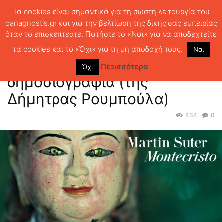
Τα cookies είναι σημαντικά για τη σωστή λειτουργία του
oanagnostis.gr και για την βελτίωση της δικής σας εμπειρίας
όταν το επισκέπτεστε. Πατήστε το «Ναι» για να αποδεχτείτε
ΑΡΧΙΚΗ
ΚΡΙΤΙΚΗ ΒΙΒΛΙΟΥ
ΚΡΙΤΙΚΕΣ
Life style και αποκαλυπτική
δημοσιογραφία (της Δήμητρας Ρουμπούλα)
τα cookies και το «Όχι» για τη μη αποδοχή τους.
Ναι
Life style και αποκαλυπτική
Περισσότερα
Όχι
δημοσιογραφία (της
Δήμητρας Ρουμπούλα)
434
0