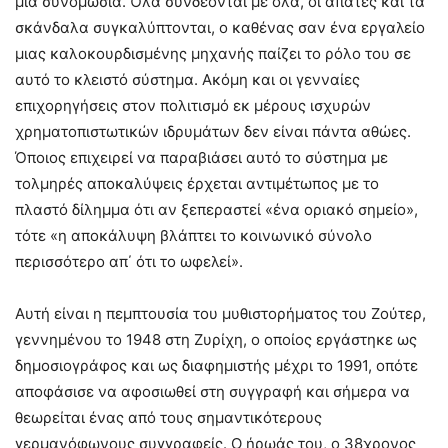
μια συνομωσία. Όλα συνδέονται με όλα, οι απάτες και τα
σκάνδαλα συγκαλύπτονται, ο καθένας σαν ένα εργαλείο
μιας καλοκουρδισμένης μηχανής παίζει το ρόλο του σε
αυτό το κλειστό σύστημα. Ακόμη και οι γενναίες
επιχορηγήσεις στον πολιτισμό εκ μέρους ισχυρών
χρηματοπιστωτικών ιδρυμάτων δεν είναι πάντα αθώες.
Όποιος επιχειρεί να παραβιάσει αυτό το σύστημα με
τολμηρές αποκαλύψεις έρχεται αντιμέτωπος με το
πλαστό δίλημμα ότι αν ξεπεραστεί «ένα οριακό σημείο»,
τότε «η αποκάλυψη βλάπτει το κοινωνικό σύνολο
περισσότερο απ΄ ότι το ωφελεί».
Αυτή είναι η πεμπτουσία του μυθιστορήματος του Ζούτερ,
γεννημένου το 1948 στη Ζυρίχη, ο οποίος εργάστηκε ως
δημοσιογράφος και ως διαφημιστής μέχρι το 1991, οπότε
αποφάσισε να αφοσιωθεί στη συγγραφή και σήμερα να
θεωρείται ένας από τους σημαντικότερους
γερμανόφωνους συγγραφείς. Ο ήρωάς του, ο 38χρονος