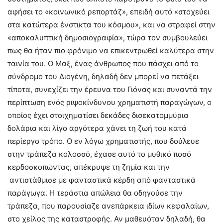
αφήσει το «κοινωνικό ρεπορτάζ», επειδή αυτό «στοχεύει
στα κατώτερα ένστικτα του κόσμου», και να στραφεί στην
«αποκαλυπτική δημοσιογραφία», τώρα τον συμβουλεύει
πως θα ήταν πιο φρόνιμο να επικεντρωθεί καλύτερα στην
ταινία του. Ο Μαξ, ένας άνθρωπος που πάσχει από το
σύνδρομο του Διογένη, δηλαδή δεν μπορεί να πετάξει
τίποτα, συνεχίζει την έρευνα του Γιόνας και συναντά την
περίπτωση ενός ριψοκίνδυνου χρηματιστή παραγώγων, ο
οποίος έχει στοιχηματίσει δεκάδες δισεκατομμύρια
δολάρια και λίγο αργότερα χάνει τη ζωή του κατά
περίεργο τρόπο. Ο εν λόγω χρηματιστής, που δούλευε
στην τράπεζα κολοσσό, έχασε αυτό το μυθικό ποσό
κερδοσκοπώντας, απέκρυψε τη ζημία και την
αντιστάθμισε με φανταστικά κέρδη από φανταστικά
παράγωγα. Η τεράστια απώλεια θα οδηγούσε την
τράπεζα, που παρουσίαζε ανεπάρκεια ιδίων κεφαλαίων,
στο χείλος της καταστροφής. Αν μαθευόταν δηλαδή, θα