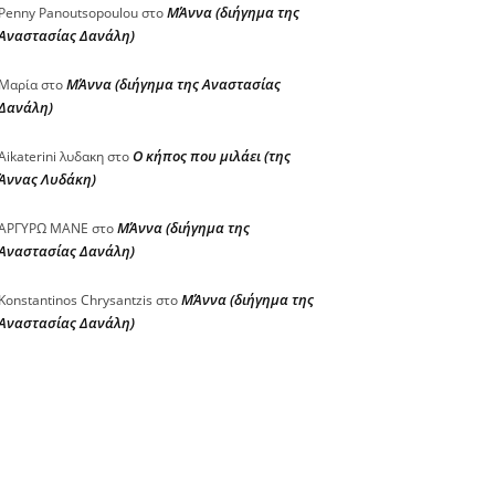
ΜΆννα (διήγημα της
Penny Panoutsopoulou
στο
Αναστασίας Δανάλη)
ΜΆννα (διήγημα της Αναστασίας
Μαρία
στο
Δανάλη)
Ο κήπος που μιλάει (της
Aikaterini λυδακη
στο
Άννας Λυδάκη)
ΜΆννα (διήγημα της
ΑΡΓΥΡΩ ΜΑΝΕ
στο
Αναστασίας Δανάλη)
ΜΆννα (διήγημα της
Konstantinos Chrysantzis
στο
Αναστασίας Δανάλη)