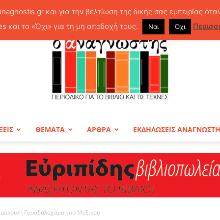
anagnostis.gr και για την βελτίωση της δικής σας εμπειρίας ότα
es και το «Όχι» για τη μη αποδοχή τους.
Περισσ
Ναι
Όχι
ΞΕΙΣ
ΘΕΜΑΤΑ
ΑΡΘΡΑ
ΕΚΔΗΛΩΣΕΙΣ ΑΝΑΓΝΩΣΤ
ΠΕΡΙΟΔΙΚΟ
η μακρινή Γουαδαλαχάρα του Μεξικού
Ο