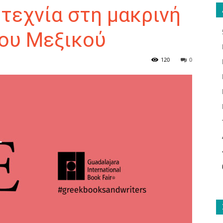
τεχνία στη μακρινή
ου Μεξικού
ΑΝΑΓΝΩΣΤΗΣ
120
0
ΓΙΑ
ΤΟ