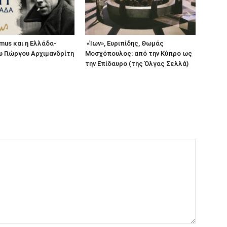
amus και η Ελλάδα-
«Ίων», Ευριπίδης, Θωμάς
υ Γιώργου Αρχιμανδρίτη
Μοσχόπουλος: από την Κύπρο ως
την Επίδαυρο (της Όλγας Σελλά)