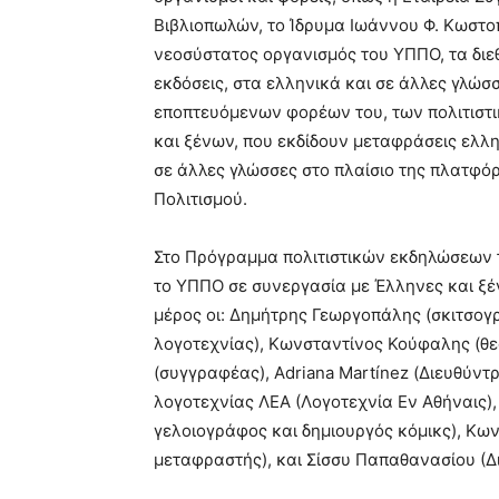
Βιβλιοπωλών, το Ίδρυμα Ιωάννου Φ. Κωστοπ
νεοσύστατος οργανισμός του ΥΠΠΟ, τα διε
εκδόσεις, στα ελληνικά και σε άλλες γλώσ
εποπτευόμενων φορέων του, των πολιτιστι
και ξένων, που εκδίδουν μεταφράσεις ελλη
σε άλλες γλώσσες στο πλαίσιο της πλατφ
Πολιτισμού.
Στο Πρόγραμμα πολιτιστικών εκδηλώσεων τ
το ΥΠΠΟ σε συνεργασία με Έλληνες και ξέ
μέρος οι: Δημήτρης Γεωργοπάλης (σκιτσογρ
λογοτεχνίας), Κωνσταντίνος Κούφαλης (θε
(συγγραφέας), Adriana Martínez (Διευθύντ
λογοτεχνίας ΛΕΑ (Λογοτεχνία Εν Αθήναις),
γελοιογράφος και δημιουργός κόμικς), Κω
μεταφραστής), και Σίσσυ Παπαθανασίου (Δ