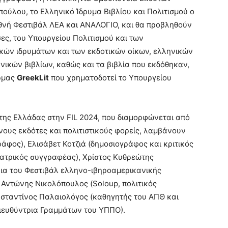
ούλου, το Ελληνικό Ίδρυμα Βιβλίου και Πολιτισμού ο
θνή Φεστιβάλ ΛΕΑ και ΑΝΑΛΟΓΙΟ, και θα προβληθούν
σες, του Υπουργείου Πολιτισμού και των
κών ιδρυμάτων και των εκδοτικών οίκων, ελληνικών
νικών βιβλίων, καθώς και τα βιβλία που εκδόθηκαν,
όρμας
GreekLit
που χρηματοδοτεί το Υπουργείου
ης Ελλάδας στην FIL 2024, που διαμορφώνεται από
νους εκδότες και πολιτιστικούς φορείς, λαμβάνουν
άφος), Ελισάβετ Κοτζιά (δημοσιογράφος και κριτικός
ατρικός συγγραφέας), Χρίστος Κυθρεώτης
ρια του Φεστιβάλ ελληνο-ιβηροαμερικανικής
 Αντώνης Νικολόπουλος (Soloup, πολιτικός
νσταντίνος Παλαιολόγος (καθηγητής του ΑΠΘ και
ιευθύντρια Γραμμάτων του ΥΠΠΟ).