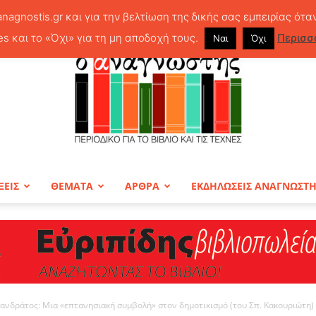
anagnostis.gr και για την βελτίωση της δικής σας εμπειρίας ότα
es και το «Όχι» για τη μη αποδοχή τους.
Περισσ
Ναι
Όχι
ΞΕΙΣ
ΘΕΜΑΤΑ
ΑΡΘΡΑ
ΕΚΔΗΛΩΣΕΙΣ ΑΝΑΓΝΩΣΤ
ΠΕΡΙΟΔΙΚΟ
σανδράτος: Μια «επτανησιακή συμβολή» στον δημοτικισμό (του Σπ. Κακουριώτη)
Ο