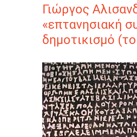
Γιώργος Αλισαν
«επτανησιακή σ
δημοτικισμό (το