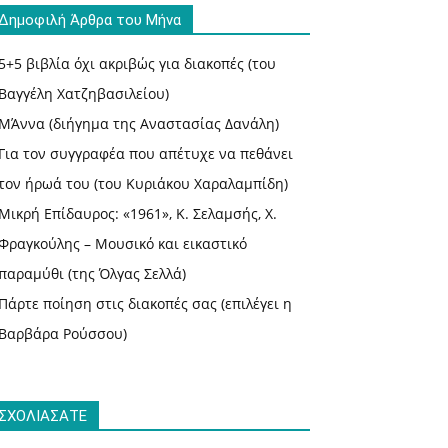
Δημοφιλή Άρθρα του Μήνα
5+5 βιβλία όχι ακριβώς για διακοπές (του
Βαγγέλη Χατζηβασιλείου)
ΜΆννα (διήγημα της Αναστασίας Δανάλη)
Για τον συγγραφέα που απέτυχε να πεθάνει
τον ήρωά του (του Κυριάκου Χαραλαμπίδη)
Μικρή Επίδαυρος: «1961», Κ. Σελαμσής, Χ.
Φραγκούλης – Μουσικό και εικαστικό
παραμύθι (της Όλγας Σελλά)
Πάρτε ποίηση στις διακοπές σας (επιλέγει η
Βαρβάρα Ρούσσου)
ΣΧΟΛΙΑΣΑΤΕ