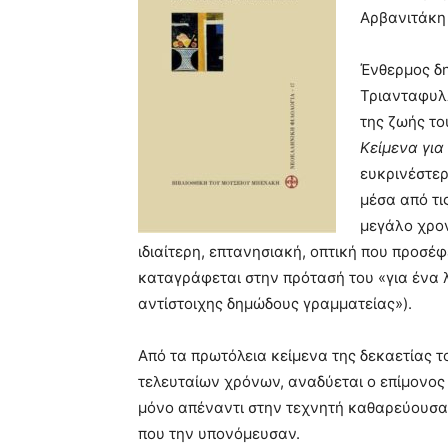
Αρβανιτάκη 
Ένθερμος δη
Τριανταφυλλ
της ζωής το
Κείμενα για
ευκρινέστερ
μέσα από τι
μεγάλο χρον
ιδιαίτερη, επτανησιακή, οπτική που προσέ
καταγράφεται στην πρότασή του «για ένα λ
αντίστοιχης δημώδους γραμματείας»).
Από τα πρωτόλεια κείμενα της δεκαετίας τ
τελευταίων χρόνων, αναδύεται ο επίμονος 
μόνο απέναντι στην τεχνητή καθαρεύουσα 
που την υπονόμευσαν.