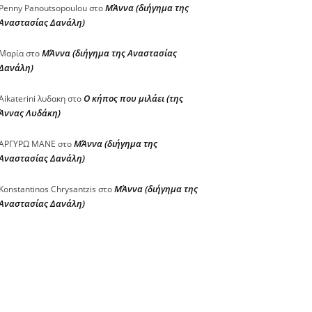
ΜΆννα (διήγημα της
Penny Panoutsopoulou
στο
Αναστασίας Δανάλη)
ΜΆννα (διήγημα της Αναστασίας
Μαρία
στο
Δανάλη)
Ο κήπος που μιλάει (της
Aikaterini λυδακη
στο
Άννας Λυδάκη)
ΜΆννα (διήγημα της
ΑΡΓΥΡΩ ΜΑΝΕ
στο
Αναστασίας Δανάλη)
ΜΆννα (διήγημα της
Konstantinos Chrysantzis
στο
Αναστασίας Δανάλη)