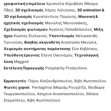
γραφιστική επιμέλεια
Χρυσούλα Κοροβέση (Μαύρα
Γίδια),
3D σχεδιασμός
Χάρης Λαλούσης,
3D animation &
3D σχεδιασμός
Κωνσταντίνος Παγώνης,
Μουσική &
ηχητικός σχεδιασμός
Μανώλης Μανουσάκης
,
Σχεδιασμός φωτισμών
Άγγελος Παπαδόπουλος,
Μίξη
ήχου
Κώστας Στυλιανού,
Υποτιτλισμός
Μελισσάνθη
Γιαννούση,
Βοηθός σκηνοθέτη
Αναστασία Μανώλα,
Χειρισμός συστήματος παράστασης
Εύα Κοβάτσου,
Υπεύθυνη έρευνας
Έλενα Οικονόμου,
Τεχνολογική
λύση
Maggioli
Εκτέλεση Παραγωγής
Polyplanity Productions
Ερμηνευτές
: Πάρις Αλεξανδρόπουλος, Βιβή Φωτοπούλου
Φωνές χορού:
Pentagónia (Μαριάμ Ρουχάτζε, Θεοδώρα
Γεωργακοπούλου, Ασημίνα Αναστασοπούλου, Θάλεια
Σταματέλου, Βιβή Φωτοπούλου)