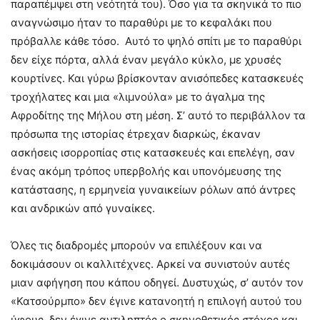
παραπέμψει στη νεότητά του). Όσο για τα σκηνικά το πιο
αναγνώσιμο ήταν το παραθύρι με το κεφαλάκι που
πρόβαλλε κάθε τόσο. Αυτό το ψηλό σπίτι με το παραθύρι
δεν είχε πόρτα, αλλά έναν μεγάλο κύκλο, με χρυσές
κουρτίνες. Και γύρω βρίσκονταν ανισόπεδες κατασκευές
τροχήλατες και μια «λιμνούλα» με το άγαλμα της
Αφροδίτης της Μήλου στη μέση. Σ’ αυτό το περιβάλλον τα
πρόσωπα της ιστορίας έτρεχαν διαρκώς, έκαναν
ασκήσεις ισορροπίας στις κατασκευές και επελέγη, σαν
ένας ακόμη τρόπος υπερβολής και υπονόμευσης της
κατάστασης, η ερμηνεία γυναικείων ρόλων από άντρες
και ανδρικών από γυναίκες.
Όλες τις διαδρομές μπορούν να επιλέξουν και να
δοκιμάσουν οι καλλιτέχνες. Αρκεί να συνιστούν αυτές
μιαν αφήγηση που κάπου οδηγεί. Δυστυχώς, σ’ αυτόν τον
«Κατσούρμπο» δεν έγινε κατανοητή η επιλογή αυτού του
ύφους, δεν έγινε αντιληπτός ο σκηνοθετικός στόχος και