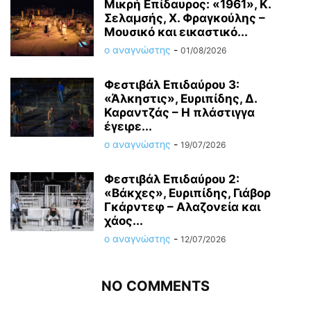
Μικρή Επίδαυρος: «1961», Κ.
Σελαμσής, Χ. Φραγκούλης –
Μουσικό και εικαστικό...
ο αναγνώστης
-
01/08/2026
Φεστιβάλ Επιδαύρου 3:
«Άλκηστις», Ευριπίδης, Δ.
Καραντζάς – Η πλάστιγγα
έγειρε...
ο αναγνώστης
-
19/07/2026
Φεστιβάλ Επιδαύρου 2:
«Βάκχες», Ευριπίδης, Γιάβορ
Γκάρντεφ – Αλαζονεία και
χάος...
ο αναγνώστης
-
12/07/2026
NO COMMENTS