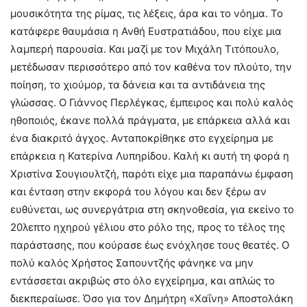
μουσικότητα της ρίμας, τις λέξεις, άρα και το νόημα. Το
κατάφερε θαυμάσια η Ανθή Ευστρατιάδου, που είχε μια
λαμπερή παρουσία. Και μαζί με τον Μιχάλη Τιτόπουλο,
μετέδωσαν περισσότερο από τον καθένα τον πλούτο, την
ποίηση, το χιούμορ, τα δάνεια και τα αντιδάνεια της
γλώσσας. Ο Γιάννος Περλέγκας, έμπειρος και πολύ καλός
ηθοποιός, έκανε πολλά πράγματα, με επάρκεια αλλά και
ένα διακριτό άγχος. Ανταποκρίθηκε στο εγχείρημα με
επάρκεια η Κατερίνα Λυπηρίδου. Καλή κι αυτή τη φορά η
Χριστίνα Σουγιουλτζή, παρότι είχε μια παραπάνω έμφαση
και ένταση στην εκφορά του λόγου και δεν ξέρω αν
ευθύνεται, ως συνεργάτρια στη σκηνοθεσία, για εκείνο το
20λεπτο ηχηρού γέλιου στο ρόλο της, προς το τέλος της
παράστασης, που κούρασε έως ενόχλησε τους θεατές. Ο
πολύ καλός Χρήστος Σαπουντζής φάνηκε να μην
εντάσσεται ακριβώς στο όλο εγχείρημα, και απλώς το
διεκπεραίωσε. Όσο για τον Δημήτρη «Χαΐνη» Αποστολάκη