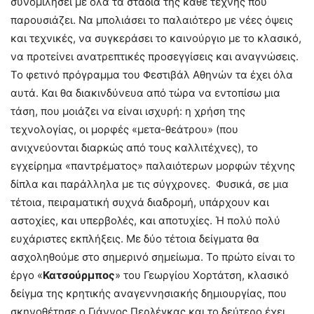
συνομιλήσει με όλα τα στάδια της κάθε τέχνης που
παρουσιάζει. Να μπολιάσει το παλαιότερο με νέες όψεις
και τεχνικές, να συγκεράσει το καινούργιο με το κλασικό,
να προτείνει ανατρεπτικές προσεγγίσεις και αναγνώσεις.
Το φετινό πρόγραμμα του Φεστιβάλ Αθηνών τα έχει όλα
αυτά. Και θα διακινδύνευα από τώρα να εντοπίσω μια
τάση, που μοιάζει να είναι ισχυρή: η χρήση της
τεχνολογίας, οι μορφές «μετα-θεάτρου» (που
ανιχνεύονται διαρκώς από τους καλλιτέχνες), το
εγχείρημα «παντρέματος» παλαιότερων μορφών τέχνης
δίπλα και παράλληλα με τις σύγχρονες. Φυσικά, σε μια
τέτοια, πειραματική συχνά διαδρομή, υπάρχουν και
αστοχίες, και υπερβολές, και αποτυχίες. Ή πολύ πολύ
ευχάριστες εκπλήξεις. Με δύο τέτοια δείγματα θα
ασχοληθούμε στο σημερινό σημείωμα. Το πρώτο είναι το
έργο «
Κατσούρμπος
» του Γεωργίου Χορτάτση, κλασικό
δείγμα της κρητικής αναγεννησιακής δημιουργίας, που
σκηνοθέτησε ο Γιάννος Περλέγκας και το δεύτερο έχει