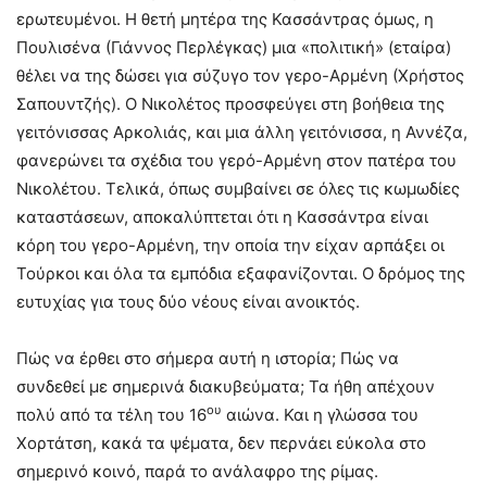
ερωτευμένοι. Η θετή μητέρα της Κασσάντρας όμως, η
Πουλισένα (Γιάννος Περλέγκας) μια «πολιτική» (εταίρα)
θέλει να της δώσει για σύζυγο τον γερο-Αρμένη (Χρήστος
Σαπουντζής). Ο Νικολέτος προσφεύγει στη βοήθεια της
γειτόνισσας Αρκολιάς, και μια άλλη γειτόνισσα, η Αννέζα,
φανερώνει τα σχέδια του γερό-Αρμένη στον πατέρα του
Νικολέτου. Τελικά, όπως συμβαίνει σε όλες τις κωμωδίες
καταστάσεων, αποκαλύπτεται ότι η Κασσάντρα είναι
κόρη του γερο-Αρμένη, την οποία την είχαν αρπάξει οι
Τούρκοι και όλα τα εμπόδια εξαφανίζονται. Ο δρόμος της
ευτυχίας για τους δύο νέους είναι ανοικτός.
Πώς να έρθει στο σήμερα αυτή η ιστορία; Πώς να
συνδεθεί με σημερινά διακυβεύματα; Τα ήθη απέχουν
ου
πολύ από τα τέλη του 16
αιώνα. Και η γλώσσα του
Χορτάτση, κακά τα ψέματα, δεν περνάει εύκολα στο
σημερινό κοινό, παρά το ανάλαφρο της ρίμας.