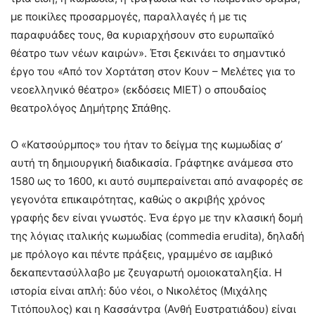
με ποικίλες προσαρμογές, παραλλαγές ή με τις
παραφυάδες τους, θα κυριαρχήσουν στο ευρωπαϊκό
θέατρο των νέων καιρών». Έτσι ξεκινάει το σημαντικό
έργο του «Από τον Χορτάτση στον Κουν – Μελέτες για το
νεοελληνικό θέατρο» (εκδόσεις ΜΙΕΤ) ο σπουδαίος
θεατρολόγος Δημήτρης Σπάθης.
Ο «Κατσούρμπος» του ήταν το δείγμα της κωμωδίας σ’
αυτή τη δημιουργική διαδικασία. Γράφτηκε ανάμεσα στο
1580 ως το 1600, κι αυτό συμπεραίνεται από αναφορές σε
γεγονότα επικαιρότητας, καθώς ο ακριβής χρόνος
γραφής δεν είναι γνωστός. Ένα έργο με την κλασική δομή
της λόγιας ιταλικής κωμωδίας (commedia erudita), δηλαδή
με πρόλογο και πέντε πράξεις, γραμμένο σε ιαμβικό
δεκαπεντασύλλαβο με ζευγαρωτή ομοιοκαταληξία. Η
ιστορία είναι απλή: δύο νέοι, ο Νικολέτος (Μιχάλης
Τιτόπουλος) και η Κασσάντρα (Ανθή Ευστρατιάδου) είναι