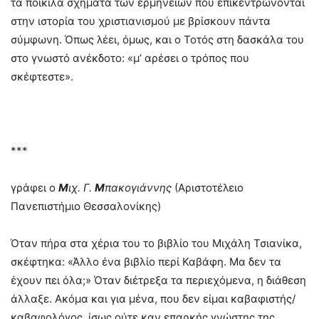
τα ποικίλα σχήματα των ερμηνειών που επικεντρώνονται
στην ιστορία του χριστιανισμού με βρίσκουν πάντα
σύμφωνη. Όπως λέει, όμως, και ο Τοτός στη δασκάλα του
στο γνωστό ανέκδοτο: «μ’ αρέσει ο τρόπος που
σκέφτεστε».
***
γράφει ο
Μ
ιχ. Γ.
Μ
πακογιάννης
(Αριστοτέλειο
Πανεπιστήμιο Θεσσαλονίκης)
Όταν πήρα στα χέρια του το βιβλίο του Μιχάλη Τσιανίκα,
σκέφτηκα: «Άλλο ένα βιβλίο περί Καβάφη. Μα δεν τα
έχουν πει όλα;» Όταν διέτρεξα τα περιεχόμενα, η διάθεση
άλλαξε. Ακόμα και για μένα, που δεν είμαι καβαφιστής/
καβαφολόγος, ίσως ούτε καν επαρκής γνώστης της