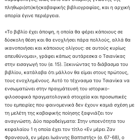
πληθωρι(στι)κήςκαβαφικής βιβλιογραφίας, και η αρχική
απορία έγινε περιέργεια.
«Το βιβλίο έχει άποψη, η οποία θα φέρει κάποιους σε
δύσκολη θέση και θα ενοχλήσει πάρα πολλούς, αλλά θα
ικανοποιήσει και κάποιους ολίγους: σε αυτούς κυρίως
απευθύνομαι», γράφει κάπως αυτάρεσκα ο Τσιανίκας
στην εισαγωγή του (σ. 15). Ξεκινώντας το διάβασμα του
βιβλίου, κατάλαβα ότι μάλλον θα είμαι στους πρώτους,
τους ενοχλημένους. Αυτό το τέχνασμα του Τσιανίκα να
ενσωματώνει στην πραγμάτευσή του ιστορικο-
φιλοσοφικά πραγματολογικά στοιχεία και προσωπικές
του εμπειρίες που φαινομενικά δεν έχουν καμιά σχέση με
τη μελέτη της καβαφικής ποίησης ξαφνιάζει τον
αναγνώστη. Δύο παραδείγματα: Στην υποενότητα του
κεφαλαίου 1 η οποία έχει τον τίτλο «Εν μέρει Ζαν
Φρανσουά, εν μέρει Ιωάννης Βαπτιστής» (σ. 67-68), ο