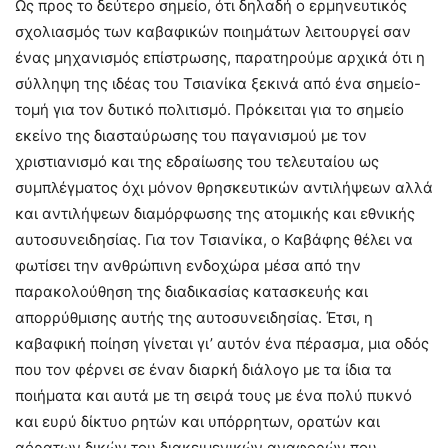
Ως προς το δεύτερο σημείο, ότι δηλαδή ο ερμηνευτικός
σχολιασμός των καβαφικών ποιημάτων λειτουργεί σαν
ένας μηχανισμός επίστρωσης, παρατηρούμε αρχικά ότι η
σύλληψη της ιδέας του Τσιανίκα ξεκινά από ένα σημείο-
τομή για τον δυτικό πολιτισμό. Πρόκειται για το σημείο
εκείνο της διασταύρωσης του παγανισμού με τον
χριστιανισμό και της εδραίωσης του τελευταίου ως
συμπλέγματος όχι μόνον θρησκευτικών αντιλήψεων αλλά
και αντιλήψεων διαμόρφωσης της ατομικής και εθνικής
αυτοσυνειδησίας. Για τον Τσιανίκα, ο Καβάφης θέλει να
φωτίσει την ανθρώπινη ενδοχώρα μέσα από την
παρακολούθηση της διαδικασίας κατασκευής και
απορρύθμισης αυτής της αυτοσυνειδησίας. Έτσι, η
καβαφική ποίηση γίνεται γι’ αυτόν ένα πέρασμα, μια οδός
που τον φέρνει σε έναν διαρκή διάλογο με τα ίδια τα
ποιήματα και αυτά με τη σειρά τους με ένα πολύ πυκνό
και ευρύ δίκτυο ρητών και υπόρρητων, ορατών και
αόρατων δικών του διακειμενικών αναφορών που